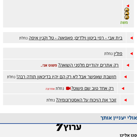
משה
בית אבי - רפי ביטון וילדים; פאפאוה - טל וקנין איפה
נחלת
פולין
נחלת
רק אתרים יהודיים מלפני השואה?
פשוט אני..
חושבת שאפשר אבל לא רק הם יהיו בדיכאון תודה רבה!
נחלת
רק אחד טוב שם פשוט?
נחלת
אחרונה
זוכר את הויכוח על האסטרונומיה?
נחלת
אולי יעניין אותך
פנו אלינו