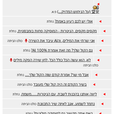
💯🏆 (על הניחוש המדויק…)
פ.א.
אולי יש לכם רעיון באמת?
נחלת
מקסים מקסים. הגיטרות - המוסיקה פחות בומבסטית.
נחלת
אני שרתי את המילים, והAI עיבד את השירה
כולנו הביתה
גם הקול שלך? מה זאת אומרת 100% AI?
נחלת
לא, הוא עשה הכל כולל הכל, לחן שירה הפקה מילים
כולנו הביתה
אבל מי שר? אמרת קודם שזה הקול שלך....
נחלת
בשיר הקודם זה היה קול שלי מעובד
כולנו הביתה
ליווה אותנו בהכנות לשבת. עם הגיטרות......משמח.
נחלת
נחמד לשמוע. אגב לאיזה שיר התכוונת
כולנו הביתה
האם אתה מקשיב גם למוסיקה חילונית?
נחלת