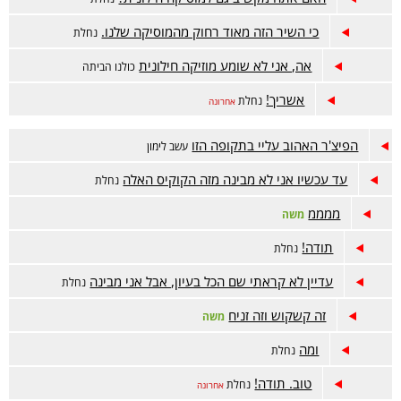
כי השיר הזה מאוד רחוק מהמוסיקה שלנו.
נחלת
אה, אני לא שומע מוזיקה חילונית
כולנו הביתה
אשריך!
נחלת
אחרונה
הפיצ'ר האהוב עליי בתקופה הזו
עשב לימון
עד עכשיו אני לא מבינה מזה הקוקיס האלה
נחלת
ממממ
משה
תודה!
נחלת
עדיין לא קראתי שם הכל בעיון, אבל אני מבינה
נחלת
זה קשקוש וזה זניח
משה
ומה
נחלת
טוב. תודה!
נחלת
אחרונה