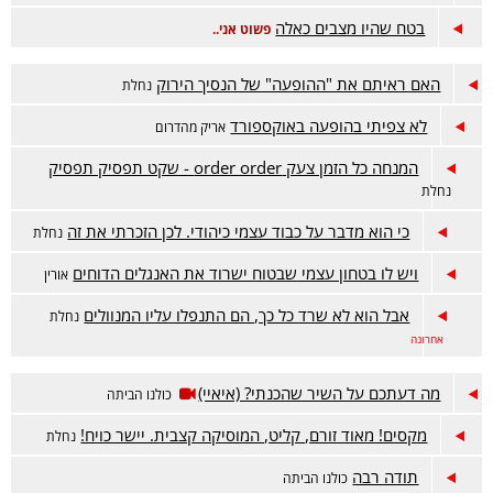
בטח שהיו מצבים כאלה
פשוט אני..
האם ראיתם את "ההופעה" של הנסיך הירוק
נחלת
לא צפיתי בהופעה באוקספורד
אריק מהדרום
המנחה כל הזמן צעק order order - שקט תפסיק תפסיק
נחלת
כי הוא מדבר על כבוד עצמי כיהודי. לכן הזכרתי את זה
נחלת
ויש לו בטחון עצמי שבטוח ישרוד את האנגלים הדוחים
אורין
אבל הוא לא שרד כל כך, הם התנפלו עליו המנוולים
נחלת
אחרונה
מה דעתכם על השיר שהכנתי? (איאיי)
כולנו הביתה
מקסים! מאוד זורם, קליט, המוסיקה קצבית. יישר כויח!
נחלת
תודה רבה
כולנו הביתה