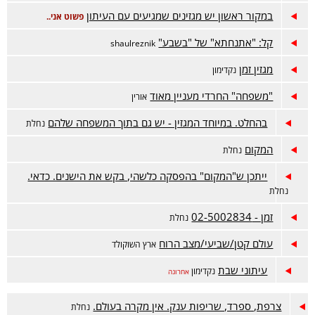
במקור ראשון יש מגזינים שמגיעים עם העיתון
פשוט אני..
קל: "אתנחתא" של "בשבע"
shaulreznik
מגזין זמן
נקדימון
"משפחה" החרדי מעניין מאוד
אורין
בהחלט. במיוחד המגזין - יש גם בתוך המשפחה שלהם
נחלת
המקום
נחלת
ייתכן ש"המקום" בהפסקה כלשהי, בקש את הישנים. כדאי.
נחלת
זמן - 02-5002834
נחלת
עולם קטן/שביעי/מצב הרוח
ארץ השוקולד
עיתוני שבת
נקדימון
אחרונה
צרפת, ספרד, שריפות ענק. אין מקרה בעולם.
נחלת