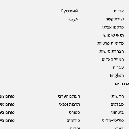
אודות
Pусский
יצירת קשר
عربية
פרסמו אצלנו
תנאי שימוש
מדיניות פרטיות
הצהרת נגישות
המייל האדום
עברית
English
מדורים
חדשות
העולם הערבי
פורום צע
מבזקים
תרבות ופנאי
פורום נשו
ביטחוני
ספורט
פורום בי
פוליטי-מדיני
פורומים
פורום בי
בארץ
יהדות