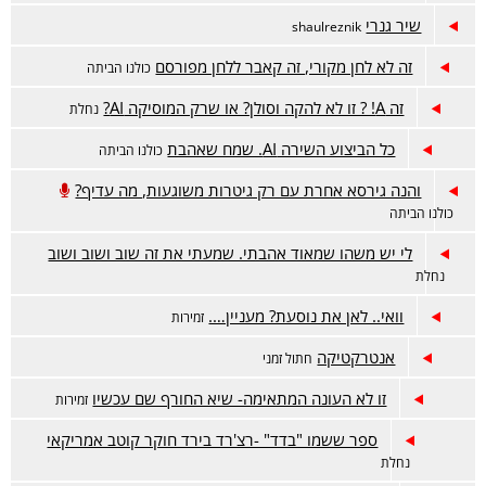
שיר גנרי
shaulreznik
זה לא לחן מקורי, זה קאבר ללחן מפורסם
כולנו הביתה
זה A! ? זו לא להקה וסולן? או שרק המוסיקה AI?
נחלת
כל הביצוע השירה AI. שמח שאהבת
כולנו הביתה
והנה גירסא אחרת עם רק גיטרות משוגעות, מה עדיף?
כולנו הביתה
לי יש משהו שמאוד אהבתי. שמעתי את זה שוב ושוב ושוב
נחלת
וואי.. לאן את נוסעת? מעניין….
זמירות
אנטרקטיקה
חתול זמני
זו לא העונה המתאימה- שיא החורף שם עכשיו
זמירות
ספר ששמו "בדד" -רצ'רד בירד חוקר קוטב אמריקאי
נחלת