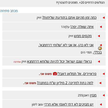
הגולשים הדתיים 20+. מוזמנים להצטרף!
מכתב פתיחה
כמה זמן מהיום אתם בתודעת שליחות?
זיויק
איזה שאלה יפה!
עַלְמָה1
מקסים ממש
זיויק
אני לא כהן, אז אני לא 'שלוחי דרחמנא'.
בכללי,
חסדי הים
נראלי שגם ישראל יכול להיות שלוחא דרחמנא
זיויק
אחרונה
פראיירים, אל תמלאו דאבל!
פשוט אני..
למה נתת למדינה 2 מיליון ש''ח במתנה?
פשוט אני..
מגזין
ראובן255
יש מגזינים לא דתי לאומי אלא חרדי
עשב לימון