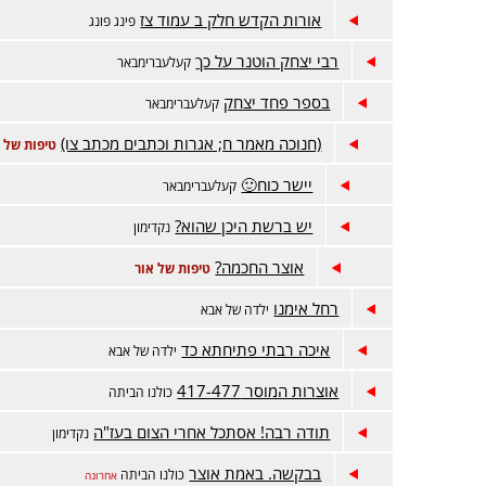
אורות הקדש חלק ב עמוד צז
פינג פונג
רבי יצחק הוטנר על כך
קעלעברימבאר
בספר פחד יצחק
קעלעברימבאר
(חנוכה מאמר ח; אגרות וכתבים מכתב צו)
טיפות של 
יישר כוח🙂
קעלעברימבאר
יש ברשת היכן שהוא?
נקדימון
אוצר החכמה?
טיפות של אור
רחל אימנו
ילדה של אבא
איכה רבתי פתיחתא כד
ילדה של אבא
אוצרות המוסר 417-477
כולנו הביתה
תודה רבה! אסתכל אחרי הצום בעז"ה
נקדימון
בבקשה. באמת אוצר
כולנו הביתה
אחרונה