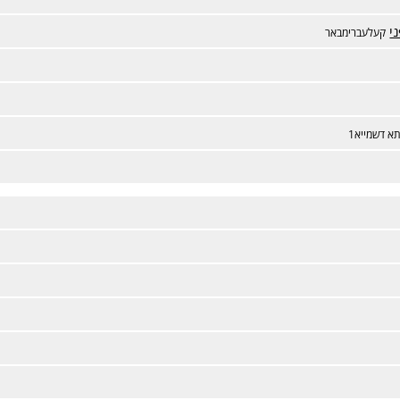
י
קעלעברימבאר
א דשמייא1