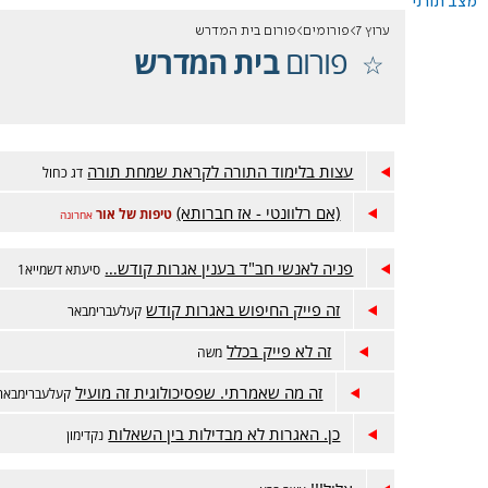
מצב תורני
ערוץ 7
פורומים
פורום בית המדרש
פורום
בית המדרש
עצות בלימוד התורה לקראת שמחת תורה
דג כחול
(אם רלוונטי - אז חברותא)
טיפות של אור
אחרונה
פניה לאנשי חב"ד בענין אגרות קודש…
סיעתא דשמייא1
זה פייק החיפוש באגרות קודש
קעלעברימבאר
זה לא פייק בכלל
משה
זה מה שאמרתי. שפסיכולוגית זה מועיל
קעלעברימבאר
כן. האגרות לא מבדילות בין השאלות
נקדימון