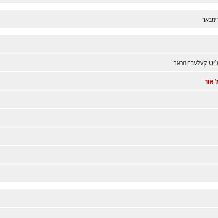
ימבאר
יט
קעלעברימבאר
 אור