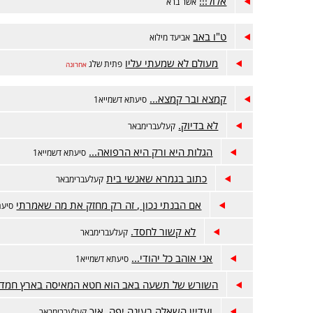
אלול!!!
אשר ברא
ט"ו באב
אביעד מילוא
מעולם לא שמעתי עליו
פתית שלג
אחרונה
קמצא ובר קמצא...
סיעתא דשמייא1
לא בדיוק.
קעלעברימבאר
הגלות היא ורק היא הרפואה...
סיעתא דשמייא1
כתוב בגמרא שאנשי בית
קעלעברימבאר
אם הבנתי נכון , זה רק מחזק את מה שאמרתי
סיעת
לא קשור לחסד.
קעלעברימבאר
אני אוהב כל יהודי...
סיעתא דשמייא1
השורש של תשעה באב הוא חטא המאיסה בארץ חמד
ועדיין השאלה בעינה יפה, איך
קעלעברימבאר