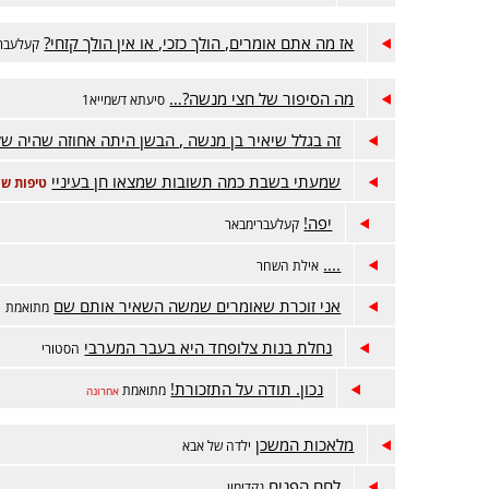
אז מה אתם אומרים, הולך כזכי, או אין הולך קזחי?
קעלעבר
מה הסיפור של חצי מנשה?…
סיעתא דשמייא1
זה בגלל שיאיר בן מנשה , הבשן היתה אחוזה שהיה של
שמעתי בשבת כמה תשובות שמצאו חן בעיניי
טיפות של
יפה!
קעלעברימבאר
....
אילת השחר
אני זוכרת שאומרים שמשה השאיר אותם שם
מתואמת
נחלת בנות צלופחד היא בעבר המערבי
הסטורי
נכון. תודה על התזכורת!
מתואמת
אחרונה
מלאכות המשכן
ילדה של אבא
לחם הפנים
נקדימון