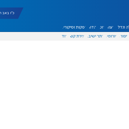
כ"ו באב תשפ"ו |
 ונדל"ן
דעות
אוכל
יהדות
הפקות וסיקורים
ספורט
פורומים
אתר ישיבה
יצירת קשר
עוד