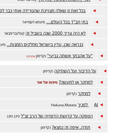
בכל זאת זו שאלה מצויינת שהטרידה אותי כבר לפנ
בתי חב"ד בכל העולם….
סיעתא דשמייא1
לא היה צריך 2000 שנה בשביל זה
קעלעברימבאר
כנראה שכן. עדין בישראל מחלקים הזמנות…
סיעת
"על אהבתך אשתה גביעי"
נקדימון
אחרונה
על הדיבור ועל השתיקה
נקדימון
למחקר או למעשה?
טיפות של אור
למחקר
נקדימון
AI לפניך
Hakuna.Matata
הפסקה על קדושת הדומייה של הרב זצ"ל
פינג פונג
תודה. איפה זה נמצא?
נקדימון