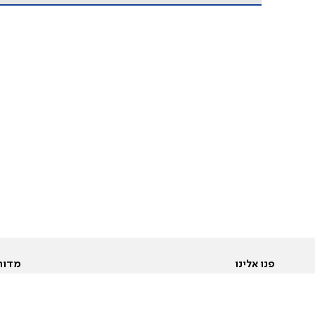
פנו אלינו
מדור
אודות
Pусский
חד