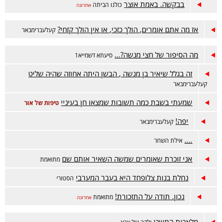
בבקשה. באמת אוצר
כולנו הביתה
אחרונה
אז מה אתם אומרים, הולך כזכי, או אין הולך קזחי?
קעלעברימבאר
מה הסיפור של חצי מנשה?…
סיעתא דשמייא1
זה בגלל שיאיר בן מנשה , הבשן היתה אחוזה שהיה שליט
קעלעברימבאר
שמעתי בשבת כמה תשובות שמצאו חן בעיניי
טיפות של אור
יפה!
קעלעברימבאר
....
אילת השחר
אני זוכרת שאומרים שמשה השאיר אותם שם
מתואמת
נחלת בנות צלופחד היא בעבר המערבי
הסטורי
נכון. תודה על התזכורת!
מתואמת
אחרונה
מלאכות המשכן