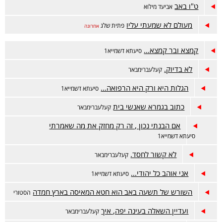
ט"ו באב
אביעד מילוא
מעולם לא שמעתי עליו
פתית שלג
אחרונה
קמצא ובר קמצא...
סיעתא דשמייא1
לא בדיוק.
קעלעברימבאר
הגלות היא ורק היא הרפואה...
סיעתא דשמייא1
כתוב בגמרא שאנשי בית
קעלעברימבאר
אם הבנתי נכון , זה רק מחזק את מה שאמרתי
סיעתא דשמייא1
לא קשור לחסד.
קעלעברימבאר
אני אוהב כל יהודי...
סיעתא דשמייא1
השורש של תשעה באב הוא חטא המאיסה בארץ חמדה
הסטורי
ועדיין השאלה בעינה יפה, איך
קעלעברימבאר