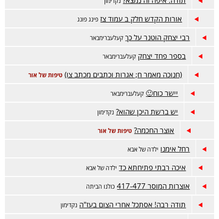
תודה. איפה זה נמצא?
נקדימון
אורות הקדש חלק ב עמוד צז
פינג פונג
רבי יצחק הוטנר על כך
קעלעברימבאר
בספר פחד יצחק
קעלעברימבאר
(חנוכה מאמר ח; אגרות וכתבים מכתב צו)
טיפות של אור
יישר כוח🙂
קעלעברימבאר
יש ברשת היכן שהוא?
נקדימון
אוצר החכמה?
טיפות של אור
רחל אימנו
ילדה של אבא
איכה רבתי פתיחתא כד
ילדה של אבא
אוצרות המוסר 417-477
כולנו הביתה
תודה רבה! אסתכל אחרי הצום בעז"ה
נקדימון