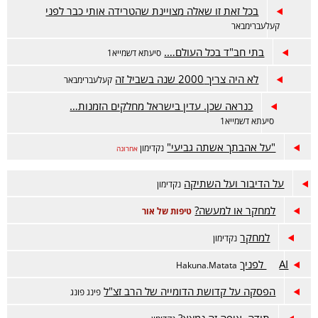
בכל זאת זו שאלה מצויינת שהטרידה אותי כבר לפני
קעלעברימבאר
בתי חב"ד בכל העולם….
סיעתא דשמייא1
לא היה צריך 2000 שנה בשביל זה
קעלעברימבאר
כנראה שכן. עדין בישראל מחלקים הזמנות…
סיעתא דשמייא1
"על אהבתך אשתה גביעי"
נקדימון
אחרונה
על הדיבור ועל השתיקה
נקדימון
למחקר או למעשה?
טיפות של אור
למחקר
נקדימון
AI לפניך
Hakuna.Matata
הפסקה על קדושת הדומייה של הרב זצ"ל
פינג פונג