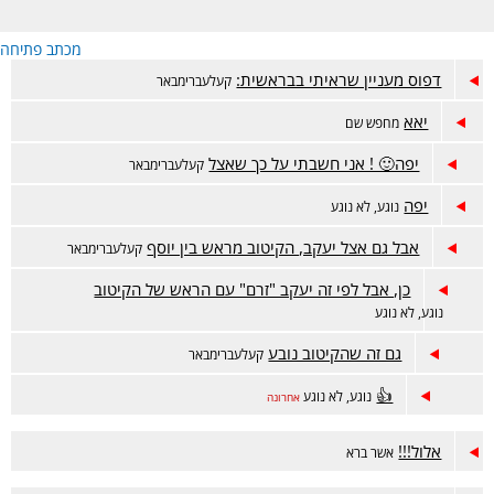
מכתב פתיחה
דפוס מעניין שראיתי בבראשית:
קעלעברימבאר
יאא
מחפש שם
יפה🙂 ! אני חשבתי על כך שאצל
קעלעברימבאר
יפה
נוגע, לא נוגע
אבל גם אצל יעקב, הקיטוב מראש בין יוסף
קעלעברימבאר
כן, אבל לפי זה יעקב "זרם" עם הראש של הקיטוב
נוגע, לא נוגע
גם זה שהקיטוב נובע
קעלעברימבאר
👍
נוגע, לא נוגע
אחרונה
אלול!!!
אשר ברא