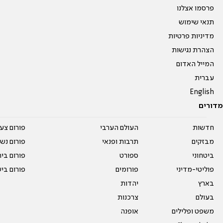
פרסמו אצלנו
תנאי שימוש
מדיניות פרטיות
הצהרת נגישות
המייל האדום
עברית
English
מדורים
חדשות
העולם הערבי
פורום צע
מבזקים
תרבות ופנאי
פורום נשו
ביטחוני
ספורט
פורום בי
פוליטי-מדיני
פורומים
פורום בי
בארץ
יהדות
בעולם
צרכנות
משפט ופלילים
אופנה