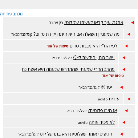
מכתב פתיחה
אתגר: איך קראו לאשתו של לוט?
רק אמונה
מה שמעניין השאלה אם היא היתה ילידת סדום?
קעלעברימבאר
לפי הת"י היא מבנות סדום
טיפות של אור
יישר כוח , חידשת לי🙂
קעלעברימבאר
מהרב הדרי שמעתי שהמדרש שנעמה היא אשת נח
טיפות של אור
יפה🙂
קעלעברימבאר
עירית
advfb
אז מי זו פלוטית?
קעלעברימבאר
לא מכיר אותה
advfb
הגיפיטי אומר שפלוטית היא בתו של לוט
קעלעברימבאר