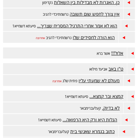
כן. האגרות לא מבדילות בין השאלות
נקדימון
אין צורך לחפש שום תשובה
נרשמתיכדי להגיב
הוא לא אמר אחרי התרגיל המסריח שצריך…
סיעתא דשמייא1
הוא הורה לחסידים שלו
נרשמתיכדי להגיב
אחרונה
אלול!!!
אשר ברא
ט"ו באב
אביעד מילוא
מעולם לא שמעתי עליו
פתית שלג
אחרונה
קמצא ובר קמצא...
סיעתא דשמייא1
לא בדיוק.
קעלעברימבאר
הגלות היא ורק היא הרפואה...
סיעתא דשמייא1
כתוב בגמרא שאנשי בית
קעלעברימבאר