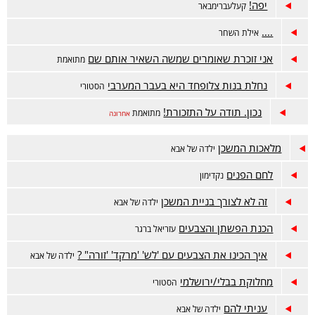
יפה!
קעלעברימבאר
....
אילת השחר
אני זוכרת שאומרים שמשה השאיר אותם שם
מתואמת
נחלת בנות צלופחד היא בעבר המערבי
הסטורי
נכון. תודה על התזכורת!
מתואמת
אחרונה
מלאכות המשכן
ילדה של אבא
לחם הפנים
נקדימון
זה לא לצורך בניית המשכן
ילדה של אבא
הכנת הפשתן והצבעים
עזריאל ברגר
איך הכינו את הצבעים עם 'לש' 'מרקד' 'זורה" ?
ילדה של אבא
מחלוקת בבלי/ירושלמי
הסטורי
עניתי להם
ילדה של אבא