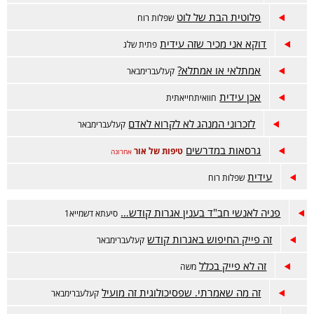
פלוטית הבת של לוט
שפלות רוח
דוקא אני מכיר שזה עידית
פתית שלג
אמתלאי או אמתלא?
קעלעברימבאר
אכן עידית
חוואיתחייאתית
לזכרוני המנהג לא לקרוא לאדם
קעלעברימבאר
גרסאות במדרשים
טיפות של אור
אחרונה
עידית
שפלות רוח
פניה לאנשי חב"ד בענין אגרות קודש…
סיעתא דשמייא1
זה פייק החיפוש באגרות קודש
קעלעברימבאר
זה לא פייק בכלל
משה
זה מה שאמרתי. שפסיכולוגית זה מועיל
קעלעברימבאר