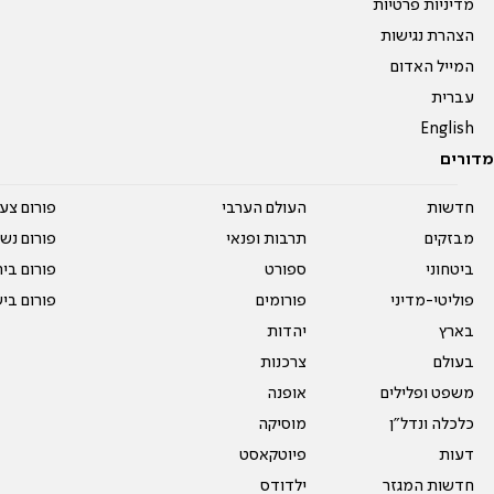
מדיניות פרטיות
הצהרת נגישות
המייל האדום
עברית
English
מדורים
חדשות
העולם הערבי
פורום צע
מבזקים
תרבות ופנאי
פורום נשו
ביטחוני
ספורט
פורום בי
פוליטי-מדיני
פורומים
פורום בי
בארץ
יהדות
בעולם
צרכנות
משפט ופלילים
אופנה
כלכלה ונדל"ן
מוסיקה
דעות
פיוטקאסט
חדשות המגזר
ילדודס