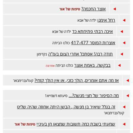
אוצר החכמה?
טיפות של אור
רחל אימנו
ילדה של אבא
איכה רבתי פתיחתא כד
ילדה של אבא
אוצרות המוסר 417-477
כולנו הביתה
תודה רבה! אסתכל אחרי הצום בעז"ה
נקדימון
בבקשה. באמת אוצר
כולנו הביתה
אחרונה
אז מה אתם אומרים, הולך כזכי, או אין הולך קזחי?
קעלעברימבאר
מה הסיפור של חצי מנשה?…
סיעתא דשמייא1
זה בגלל שיאיר בן מנשה , הבשן היתה אחוזה שהיה שליט
קעלעברימבאר
שמעתי בשבת כמה תשובות שמצאו חן בעיניי
טיפות של אור