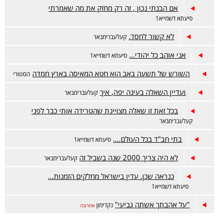
אם הבנתי נכון , זה רק מחזק את מה שאמרתי
סיעתא דשמייא1
לא קשור לחסד.
קעלעברימבאר
אני אוהב כל יהודי...
סיעתא דשמייא1
השורש של תשעה באב הוא חטא המאיסה בארץ חמדה
הסטורי
ועדיין השאלה בעינה יפה, איך
קעלעברימבאר
בכל זאת זו שאלה מצויינת שהטרידה אותי כבר לפני
קעלעברימבאר
בתי חב"ד בכל העולם….
סיעתא דשמייא1
לא היה צריך 2000 שנה בשביל זה
קעלעברימבאר
כנראה שכן. עדין בישראל מחלקים הזמנות…
סיעתא דשמייא1
"על אהבתך אשתה גביעי"
נקדימון
אחרונה