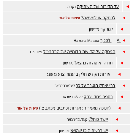
על הדיבור ועל השתיקה
נקדימון
למחקר או למעשה?
טיפות של אור
למחקר
נקדימון
AI לפניך
Hakuna.Matata
הפסקה על קדושת הדומייה של הרב זצ"ל
פינג פונג
תודה. איפה זה נמצא?
נקדימון
אורות הקדש חלק ב עמוד צז
פינג פונג
רבי יצחק הוטנר על כך
קעלעברימבאר
בספר פחד יצחק
קעלעברימבאר
(חנוכה מאמר ח; אגרות וכתבים מכתב צו)
טיפות של אור
יישר כוח🙂
קעלעברימבאר
יש ברשת היכן שהוא?
נקדימון