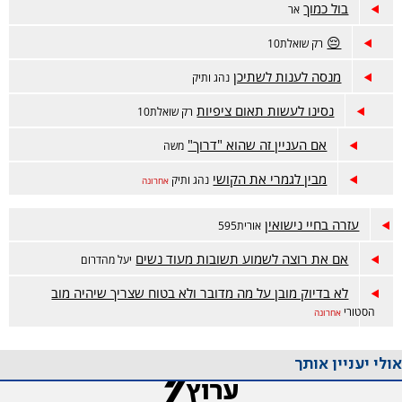
בול כמוך
אר
😔
רק שואלת10
מנסה לענות לשתיכן
נהג ותיק
נסינו לעשות תאום ציפיות
רק שואלת10
אם העניין זה שהוא "דרוך"
משה
מבין לגמרי את הקושי
נהג ותיק
אחרונה
עזרה בחיי נישואין
אורית595
אם את רוצה לשמוע תשובות מעוד נשים
יעל מהדרום
לא בדיוק מובן על מה מדובר ולא בטוח שצריך שיהיה מוב
הסטורי
אחרונה
אולי יעניין אותך