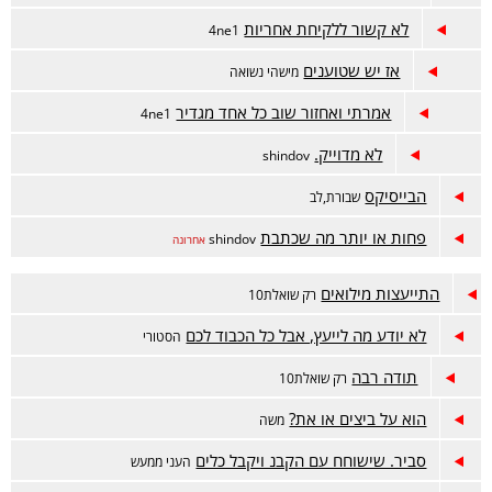
לא קשור ללקיחת אחריות
4ne1
אז יש שטוענים
מישהי נשואה
אמרתי ואחזור שוב כל אחד מגדיר
4ne1
לא מדוייק.
shindov
הבייסיקס
שבורת,לב
פחות או יותר מה שכתבת
shindov
אחרונה
התייעצות מילואים
רק שואלת10
לא יודע מה לייעץ, אבל כל הכבוד לכם
הסטורי
תודה רבה
רק שואלת10
הוא על ביצים או את?
משה
סביר. שישוחח עם הקבנ ויקבל כלים
העני ממעש