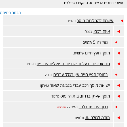
עשר? ברוכים הבאים. זה המקום בשבילכם.
מכתב פתיחה
אשמח להמלצות מוסך
תלמים
איזה רכב?
כלכלן
מאזדה 5
תלמים
מוסך חפץ חיים
שלומית.
גם מוסכים בבעלות יהודים- הפועלים ערביים
מקרמה
במוסך חפץ חיים אין בכלל ערבים
ברגוע
יש את מוסך רכב עברי בגבעת שאול
טארקו
מוסך אי-תן ברחוב בית הדפוס
מרגול
נכון. עברית בלבד
מישי 22
אחרונה
תודה לכולם 🙏
תלמים