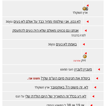
ארץ השוקולד
לא נכון. אני שילמתי מחיר כבד על אולם לא נעים
גפן36
אנחנו גם נכווינו מאולם שלא היה נעים להתעסק
לפניו ברננה!
באמת לא נעים
גפן36
זיויק
אחרונה
מעניין לעניין
העני ממעש
ביטלת את חגיגות סיום הש''ס שלך?
פשוט אני..
לא, זה פשוט ה7 באוקטובר
ארץ השוקולד
לא רע בכלל זה התאריך של היום הולדת שלי
על הנס
או 19 או 38
ל המשוגע היחידי