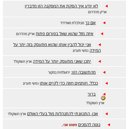
לא יודע איך הסקת את המסקנה הזו מדבריו
אריק מהדרום
אם כך
מבולבלת מאדדדד
איזה מזל שהוא שאל בפורום פתוח
אריק מהדרום
אני יכול להבין אותו שהוא מתעסק בזה יתר על
המידה
נפשי תערוג
יתכן שאני מתעסק יותר על המידה
ארץ השוקולד
מהתשובה הזו:
ירושלמית במקור
ככלל. חותמים חוזה כדי לקיים אותו
נפשי תערוג
ברור
ארץ השוקולד
אכן, התכוונתי להתנהלות מול בעלי האולם
ארץ השוקולד
נוטה להסכים
פשוט אני..