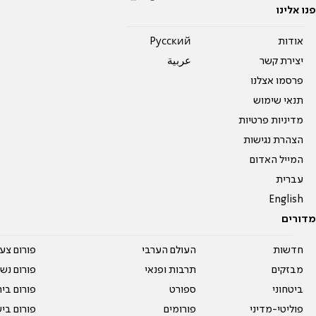
פנו אלינו
אודות
Pусский
יצירת קשר
عربية
פרסמו אצלנו
תנאי שימוש
מדיניות פרטיות
הצהרת נגישות
המייל האדום
עברית
English
מדורים
חדשות
העולם הערבי
פורום צע
מבזקים
תרבות ופנאי
פורום נשו
ביטחוני
ספורט
פורום בי
פוליטי-מדיני
פורומים
פורום בי