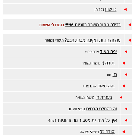
נו שוין
נקדימון
גדילה מתוך משבר בזוגיות 💔❤
נגמרו לי השמות
מה זה זוגיות תקינה מבחינתכם?
מישהי נשואה
יפה מאוד
אדם פרו+
תודה (;
מישהי נשואה
כזו
oo
יפה מאוד
אדם פרו+
בעזרת ה'
מישהי נשואה
זה בהחלט הבסיס
נפשי תערוג
איך כל אחד/ת מסביר מה זו זוגיות
4ne1
קודם כל
מישהי נשואה