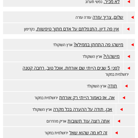
לא מכיר.
נפשי תערוג
שלום, צריך עזרה
עזרה עזרה
אין פה דיון. התנפלתם על אדם מתוך טיפשות.
נקדימון
מישהו פה התחתן בממילא?
ארץ השוקולד
מישהו/י?
ארץ השוקולד
לפני 5 שנים הייתי שם אורחת. אוכל טוב, רחבה קטנה
ירושלמית במקור
תודה
ארץ השוקולד
אה. אז כאמור הייתי רק אורחת
ירושלמית במקור
אכן, תודה על ההערה בכל מקרה
ארץ השוקולד
אתה רוצה עוד תשובות
אריק מהדרום
זה לא מה שהוא שאל
ירושלמית במקור