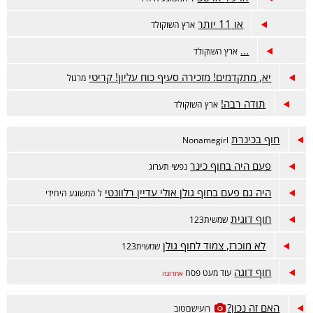
או 11 יותר
ארץ השוקולד
...
ארץ השוקולד
יא, מתקדמים! מזכירה סעיף כוח עליון! קריטי
מרגול
תודה רבה!
ארץ השוקולד
חוף בכינרת
Nonamegirl
פעם היה בחוף כינר
נפשי תערוג
היה גם פעם בחוף גולן אולי עדיין רלוונטי
ל המשוגע היחידי
חוף דוגית
שמשית123
לא מוכרז, צמוד לחוף גולן
שמשית123
חוף דוגה
עוד מעט פסח
אחרונה
האם זה נכון?
רועישםטוב