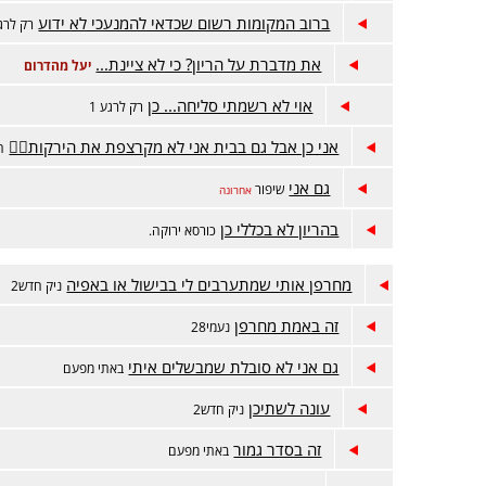
ברוב המקומות רשום שכדאי להמנעכי לא ידוע
רק לרגע
את מדברת על הריון? כי לא ציינת...
יעל מהדרום
אוי לא רשמתי סליחה... כן
רק לרגע 1
אני כן אבל גם בבית אני לא מקרצפת את הירקות🤦‍♀️
ה
גם אני
שיפור
אחרונה
בהריון לא בכללי כן
כורסא ירוקה.
מחרפן אותי שמתערבים לי בבישול או באפיה
ניק חדש2
זה באמת מחרפן
נעמי28
גם אני לא סובלת שמבשלים איתי
באתי מפעם
עונה לשתיכן
ניק חדש2
זה בסדר גמור
באתי מפעם