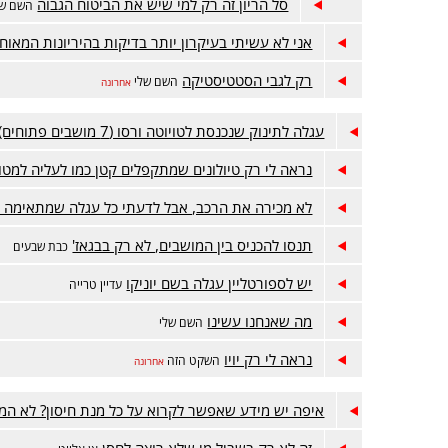
סל הריון זה רק למי שיש את הביטוח הגבוה
השם של
אני לא עשיתי בעיקרון יותר בדיקות בהיריונות המאוחר
רק לגבי הסטטיסטיקה
השם שלי
אחרונה
עגלה לתינוק שנכנסת לטויוטה ורסו (7 מושבים פתוחים)
נראה לי רק טיולונים שמתקפלים קטן כמו לעליה למטו
לא מכירה את הרכב, אבל לדעתי כל עגלה שמתאימה 
תנסו להכניס בין המושבים, לא רק בבגאז'
כבת שבעים
יש לספורטליין עגלה בשם יוניקו
עדיין טרייה
מה שאנחנו עשינו
השם שלי
נראה לי רק יויו
השקט הזה
אחרונה
איפה יש מידע שאפשר לקרוא על כל מנת חיסון? לא המ
זה לא רק בשביל מי שלא רוצה לחסן