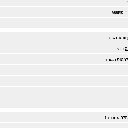
י
י
מתואמת
חדשה כאן :)
ס
נברשת
למטוס
ראשונית
חלה
אנוונימית1