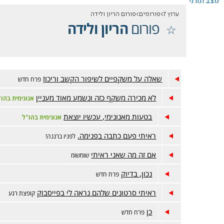
מצב תורני
ערוץ 7
פורומים
פורום הריון ולידה
פורום
הריון ולידה
שאלה על משקפיים לשיפור הקשב וריכוז
פרח חדש
לא מכירה משקף כזה ונשמע מאוד מעניין
אנונימית בהו"
בטעות מאנונימי, עכשיו יוצאת
אנונימית בהו"ל
ראיתי פעם כתבה בפנימה.
לפניו ברננה!
אם זה מה שאני ראיתי
שומשומ
נכון, בדיוק
פרח חדש
ראיתי סרטונים שלהם נראה לי בפייסבוק
קופצת רגע
כן
פרח חדש