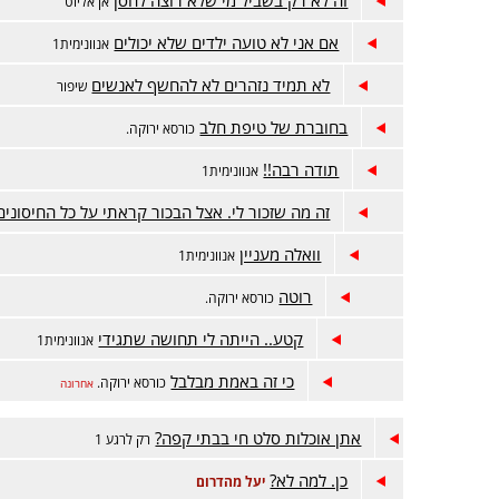
אן אליוט
אם אני לא טועה ילדים שלא יכולים
אנוונימית1
לא תמיד נזהרים לא להחשף לאנשים
שיפור
בחוברת של טיפת חלב
כורסא ירוקה.
תודה רבה!!
אנוונימית1
זה מה שזכור לי. אצל הבכור קראתי על כל החיסונים
וואלה מעניין
אנוונימית1
רוטה
כורסא ירוקה.
קטע.. הייתה לי תחושה שתגידי
אנוונימית1
כי זה באמת מבלבל
כורסא ירוקה.
אחרונה
אתן אוכלות סלט חי בבתי קפה?
רק לרגע 1
כן. למה לא?
יעל מהדרום