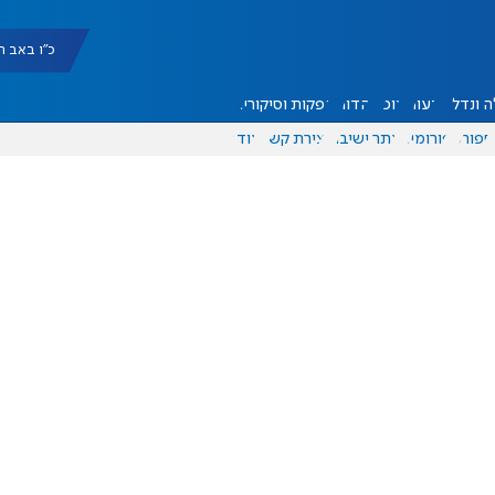
כ"ו באב תשפ"ו |
 ונדל"ן
דעות
אוכל
יהדות
הפקות וסיקורים
ספורט
פורומים
אתר ישיבה
יצירת קשר
עוד