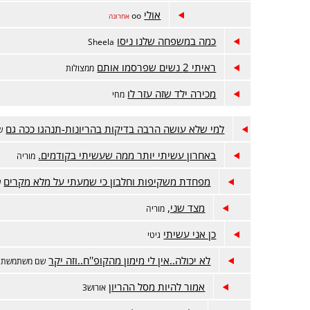
אולי
oo
אחרונה
כמה במשפחה שלנו ניסו
Sheela
ראיתי 2 נשים שפרסמו אותם
ממצולות
מכירה ילד שזה עזר לו
מחי
למי שלא עושה הרבה בדיקות בהריונות-תנהגו ככה גם
ש
באחרון עשיתי יותר ממה שעשיתי בקודמים.
מוריה
מפחדת משקיפות וחלבון כי שמעתי על מלא מקרים
ש
מצד שני,
מוריה
כן אני עשיתי
גיטי
לא יכולה..אין לי מימון מהקופ''ח..וזה יקר
שם משתמשת 
אמור להיות מסל ההריון
אורוש3