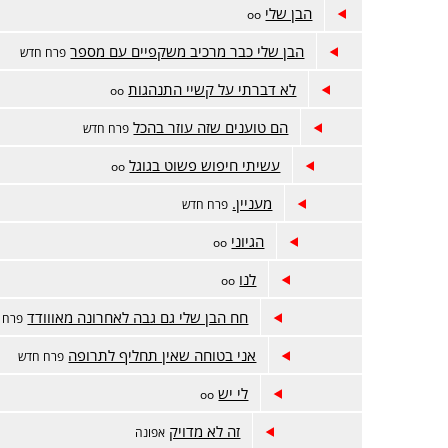
הבן שלי
oo
הבן שלי כבר מרכיב משקפיים עם מספר
פרח חדש
לא דברתי על קשיי התנהגות
oo
הם טוענים שזה עוזר בהכל
פרח חדש
עשיתי חיפוש פשוט בגוגל
oo
מעניין.
פרח חדש
הגיוני
oo
לנו
oo
חח הבן שלי גם גבה לאחרונה מאווודד
פרח 
אני בטוחה שאין תחליף לתרופה
פרח חדש
לי יש
oo
זה לא מדויק
אפונה