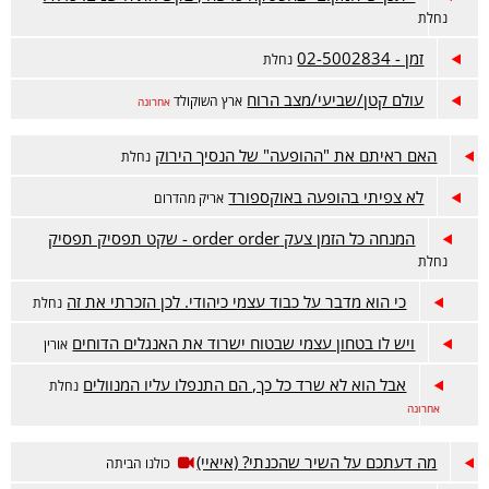
נחלת
זמן - 02-5002834
נחלת
עולם קטן/שביעי/מצב הרוח
ארץ השוקולד
אחרונה
האם ראיתם את "ההופעה" של הנסיך הירוק
נחלת
לא צפיתי בהופעה באוקספורד
אריק מהדרום
המנחה כל הזמן צעק order order - שקט תפסיק תפסיק
נחלת
כי הוא מדבר על כבוד עצמי כיהודי. לכן הזכרתי את זה
נחלת
ויש לו בטחון עצמי שבטוח ישרוד את האנגלים הדוחים
אורין
אבל הוא לא שרד כל כך, הם התנפלו עליו המנוולים
נחלת
אחרונה
מה דעתכם על השיר שהכנתי? (איאיי)
כולנו הביתה