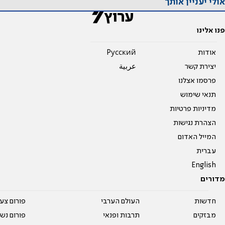
אולי יעניין אותך
פנו אלינו
אודות
Pусский
יצירת קשר
عربية
פרסמו אצלנו
תנאי שימוש
מדיניות פרטיות
הצהרת נגישות
המייל האדום
עברית
English
מדורים
חדשות
העולם הערבי
פורום צע
מבזקים
תרבות ופנאי
פורום נשו