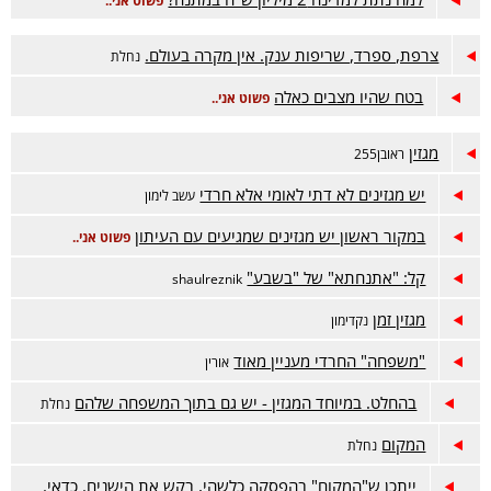
פשוט אני..
צרפת, ספרד, שריפות ענק. אין מקרה בעולם.
נחלת
בטח שהיו מצבים כאלה
פשוט אני..
מגזין
ראובן255
יש מגזינים לא דתי לאומי אלא חרדי
עשב לימון
במקור ראשון יש מגזינים שמגיעים עם העיתון
פשוט אני..
קל: "אתנחתא" של "בשבע"
shaulreznik
מגזין זמן
נקדימון
"משפחה" החרדי מעניין מאוד
אורין
בהחלט. במיוחד המגזין - יש גם בתוך המשפחה שלהם
נחלת
המקום
נחלת
ייתכן ש"המקום" בהפסקה כלשהי, בקש את הישנים. כדאי.