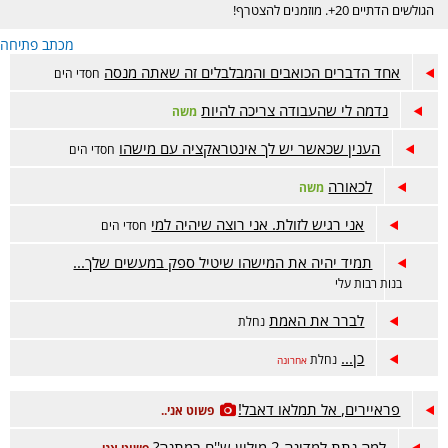
הגולשים הדתיים 20+. מוזמנים להצטרף!
מכתב פתיחה
אחד הדברים הכואבים והמבלבלים זה שאתה מנסה
חסדי הים
נדמה לי שהעבודה צריכה להיות
משה
הענין שכאשר יש לך אינטראקציה עם מישהו
חסדי הים
לכאורה
משה
אני רגיש לזולת. אני רוצה שיהיה למי
חסדי הים
תמיד יהיה את המישהו שיטיל ספק במעשים שלך...
בנות רבות עלי
לברר את האמת
נחלת
כן...
נחלת
אחרונה
פראיירים, אל תמלאו דאבל!
פשוט אני..
למה נתת למדינה 2 מיליון ש''ח במתנה?