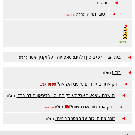
ומה
נחלת
טוב. תודה!
נחלת
אחרונה
משה
בית אבי - רפי ביטון וילדים; פאפאוה - טל וקנין איפה
נחלת
פולין
נחלת
רק אתרים יהודיים מלפני השואה?
פשוט אני..
חושבת שאפשר אבל לא רק הם יהיו בדיכאון תודה רבה!
נחלת
רק אחד טוב שם פשוט?
נחלת
אחרונה
זוכר את הויכוח על האסטרונומיה?
נחלת