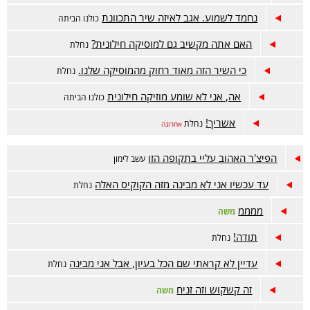
נחמד לשמוע. אגב לאיזה שיר התכוונת
כולנו הביתה
האם אתה מקשיב גם למוסיקה חילונית?
נחלת
כי השיר הזה מאוד רחוק מהמוסיקה שלנו.
נחלת
אה, אני לא שומע מוזיקה חילונית
כולנו הביתה
אשריך!
נחלת
אחרונה
הפיצ'ר האהוב עליי בתקופה הזו
עשב לימון
עד עכשיו אני לא מבינה מזה הקוקיס האלה
נחלת
ממממ
משה
תודה!
נחלת
עדיין לא קראתי שם הכל בעיון, אבל אני מבינה
נחלת
זה קשקוש וזה זניח
משה