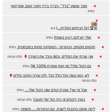
ספר ששמו "בדד" -רצ'רד בירד חוקר קוטב אמריקאי
נחלת
💯🏆 (על הניחוש המדויק…)
פ.א.
אולי יש לכם רעיון באמת?
נחלת
מקסים מקסים. הגיטרות - המוסיקה פחות בומבסטית.
נחלת
אני שרתי את המילים, והAI עיבד את השירה
כולנו הביתה
גם הקול שלך? מה זאת אומרת 100% AI?
נחלת
לא, הוא עשה הכל כולל הכל, לחן שירה הפקה מילים
כולנו הביתה
אבל מי שר? אמרת קודם שזה הקול שלך....
נחלת
בשיר הקודם זה היה קול שלי מעובד
כולנו הביתה
ליווה אותנו בהכנות לשבת. עם הגיטרות......משמח.
נחלת