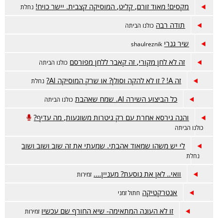
מקסים! מאוד זורם, קליט, המוסיקה קצבית. יישר כויח!
נחלת
תודה רבה
כולנו הביתה
שיר גנרי
shaulreznik
זה לא לחן מקורי, זה קאבר ללחן מפורסם
כולנו הביתה
זה A! ? זו לא להקה וסולן? או שרק המוסיקה AI?
נחלת
כל הביצוע השירה AI. שמח שאהבת
כולנו הביתה
והנה גירסא אחרת עם רק גיטרות משוגעות, מה עדיף?
כולנו הביתה
לי יש משהו שמאוד אהבתי. שמעתי את זה שוב ושוב ושוב
נחלת
וואי.. לאן את נוסעת? מעניין….
זמירות
אנטרקטיקה
חתול זמני
זו לא העונה המתאימה- שיא החורף שם עכשיו
זמירות