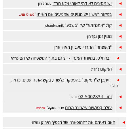
יש מגזינים לא דתי לאומי אלא חרדי
עשב לימון
במקור ראשון יש מגזינים שמגיעים עם העיתון
פשוט אני..
קל: "אתנחתא" של "בשבע"
shaulreznik
מגזין זמן
נקדימון
"משפחה" החרדי מעניין מאוד
אורין
בהחלט. במיוחד המגזין - יש גם בתוך המשפחה שלהם
נחלת
המקום
נחלת
ייתכן ש"המקום" בהפסקה כלשהי, בקש את הישנים. כדאי.
נחלת
זמן - 02-5002834
נחלת
עולם קטן/שביעי/מצב הרוח
ארץ השוקולד
אחרונה
האם ראיתם את "ההופעה" של הנסיך הירוק
נחלת