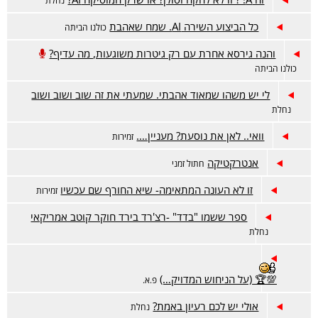
נחלת
כל הביצוע השירה AI. שמח שאהבת
כולנו הביתה
והנה גירסא אחרת עם רק גיטרות משוגעות, מה עדיף?
כולנו הביתה
לי יש משהו שמאוד אהבתי. שמעתי את זה שוב ושוב ושוב
נחלת
וואי.. לאן את נוסעת? מעניין….
זמירות
אנטרקטיקה
חתול זמני
זו לא העונה המתאימה- שיא החורף שם עכשיו
זמירות
ספר ששמו "בדד" -רצ'רד בירד חוקר קוטב אמריקאי
נחלת
💯🏆 (על הניחוש המדויק…)
פ.א.
אולי יש לכם רעיון באמת?
נחלת