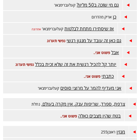
גם מי שזכה ב50 מליון?
קעלעברימבאר
כן
אריק מהדרום
אז שיסתירו מתחת לבלטות
קעלעברימבאר
אחרונה
גם כאן זה עובד על מנגון רגשי
נפשי תערוג
אבל
פשוט אני..
יותר קל להכיל רגשית את זה שלא זכית בכלל
נפשי תערוג
כתבתי
פשוט אני..
אני מעדיף להמר על מרוצי סוסים
קעלעברימבאר
צרפת, ספרד, שריפות ענק. אין מקרה בעולם.
נחלת
בטח שהיו מצבים כאלה
פשוט אני..
מגזין
ראובן255