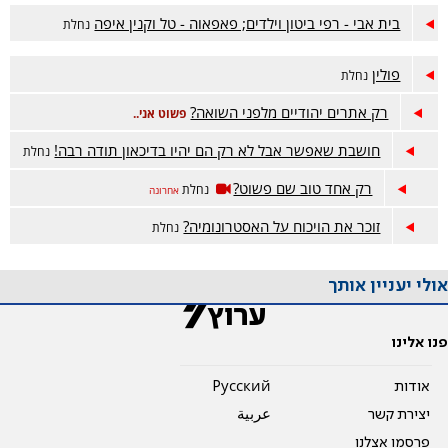
בית אבי - רפי ביטון וילדים; פאפאוה - טל וקנין איפה
נחלת
פולין
נחלת
רק אתרים יהודיים מלפני השואה?
פשוט אני..
חושבת שאפשר אבל לא רק הם יהיו בדיכאון תודה רבה!
נחלת
רק אחד טוב שם פשוט?
נחלת
אחרונה
זוכר את הויכוח על האסטרונומיה?
נחלת
אולי יעניין אותך
פנו אלינו
אודות
Pусский
יצירת קשר
عربية
פרסמו אצלנו