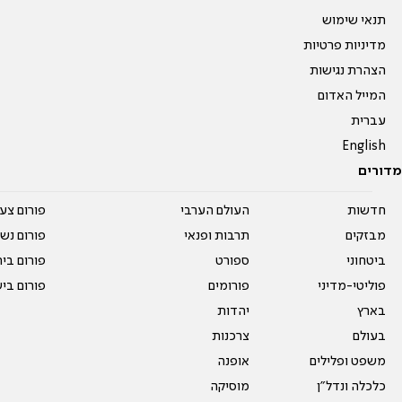
תנאי שימוש
מדיניות פרטיות
הצהרת נגישות
המייל האדום
עברית
English
מדורים
חדשות
העולם הערבי
פורום צע
מבזקים
תרבות ופנאי
פורום נשו
ביטחוני
ספורט
פורום בי
פוליטי-מדיני
פורומים
פורום בי
בארץ
יהדות
בעולם
צרכנות
משפט ופלילים
אופנה
כלכלה ונדל"ן
מוסיקה