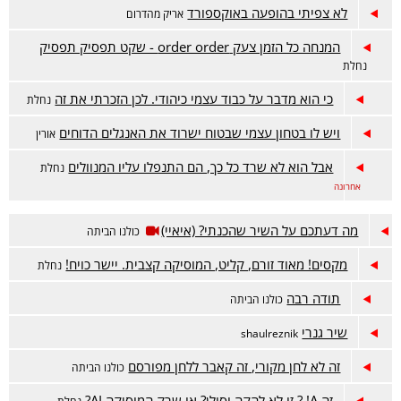
לא צפיתי בהופעה באוקספורד
אריק מהדרום
המנחה כל הזמן צעק order order - שקט תפסיק תפסיק
נחלת
כי הוא מדבר על כבוד עצמי כיהודי. לכן הזכרתי את זה
נחלת
ויש לו בטחון עצמי שבטוח ישרוד את האנגלים הדוחים
אורין
אבל הוא לא שרד כל כך, הם התנפלו עליו המנוולים
נחלת
אחרונה
מה דעתכם על השיר שהכנתי? (איאיי)
כולנו הביתה
מקסים! מאוד זורם, קליט, המוסיקה קצבית. יישר כויח!
נחלת
תודה רבה
כולנו הביתה
שיר גנרי
shaulreznik
זה לא לחן מקורי, זה קאבר ללחן מפורסם
כולנו הביתה
זה A! ? זו לא להקה וסולן? או שרק המוסיקה AI?