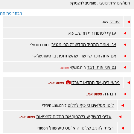
הגולשים הדתיים 20+. מוזמנים להצטרף!
מכתב פתיחה
עזרה!
צאט
עדיף לפתוח דף חדש…
פ.א.
אני אומר תתחיל מחדש זה הכי מגניב
בנות רבות עלי
אם אתה זוכר שרשור שהשתתפת בו
טיפות של אור
גם אני אותו דבר
חיה.מושקא
אחרונה
פראיירים, אל תמלאו דאבל!
פשוט אני..
הבהרה
פשוט אני..
לוטו ממלאים כי כיף לחלום
ל המשוגע היחידי
עדיף להשקיע בלהפוך את החלום למציאות
פשוט אני..
רציתי להגיב שלוטו הוא 'מס טיפשות'
הסטורי