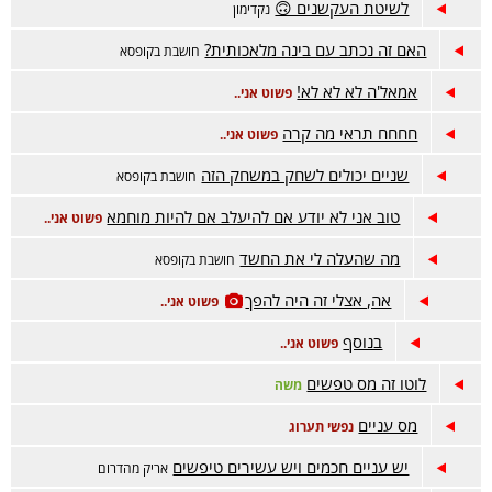
לשיטת העקשנים 🙃
נקדימון
האם זה נכתב עם בינה מלאכותית?
חושבת בקופסא
אמאל'ה לא לא לא!
פשוט אני..
חחחח תראי מה קרה
פשוט אני..
שניים יכולים לשחק במשחק הזה
חושבת בקופסא
טוב אני לא יודע אם להיעלב אם להיות מוחמא
פשוט אני..
מה שהעלה לי את החשד
חושבת בקופסא
אה, אצלי זה היה להפך
פשוט אני..
בנוסף
פשוט אני..
לוטו זה מס טפשים
משה
מס עניים
נפשי תערוג
יש עניים חכמים ויש עשירים טיפשים
אריק מהדרום