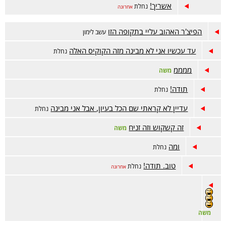
אשריך!
נחלת
אחרונה
הפיצ'ר האהוב עליי בתקופה הזו
עשב לימון
עד עכשיו אני לא מבינה מזה הקוקיס האלה
נחלת
ממממ
משה
תודה!
נחלת
עדיין לא קראתי שם הכל בעיון, אבל אני מבינה
נחלת
זה קשקוש וזה זניח
משה
ומה
נחלת
טוב. תודה!
נחלת
אחרונה
משה