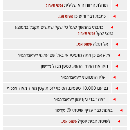
תוחלת הרווח היא שלילית
נפשי תערוג
כתבת דבר והיפוכו
פשוט אני..
כתבתי בהמשך שעל כל שקל שתשים תקבל בממוצע
כחצי שקל
נפשי תערוג
אל תגלה
פשוט אני..
אלא אם כן אתה מתמטקאי בעל שם עולמי
קעלעברימבאר
היה את האחד ההוא, סטפן מנדל
נקדימון
אליו התכוונתי
קעלעברימבאר
גם עם 10,000 טפסים, הסיכוי לזכות קטן מאוד מאוד
הסטורי
ראה דברי נקדימון
קעלעברימבאר
באמת כבר עדיף שיטתי 😉
נקדימון
לשיטת הבית יוסף?
פשוט אני..