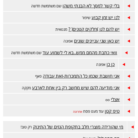
בלי קשר למסך לא הבנתי משהו
שם משתמשת חדשה
לנו יש זמן קבוע
שיפור
יש להם לגו )חלקים קטנים( ?
מנגואית
יש כאן שני עניינים שונים
אפונה
וואי כתבת מהמם ממש..בא לי לשמוע עוד
שם משתמשת חדשה
כן כן
אפונה
אני חושבת שכמו כל התמכרות-זאת עבודה
פאף
אני מודיעה להם שיש מחשב רק בין אחת לארבע
מקקה
אצלי
oo
טיפ קטן
עוד מעט פסח
אחרונה
מי שהורידה מוצרי חלב בתקופת הגזים של התינוק
רק טוב!