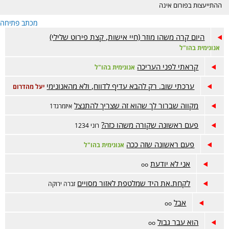
ההתייעצות בפורום אינה
מחליפה ייעוץ רפואי ונעשית
מכתב פתיחה
באחריות המתייעצת בלבד.
הפורום דתי, נא לכבד את
היום קרה משהו מוזר (חיי אישות, קצת פירוט שלילי)
רגשות הגולשות בסגנון
אנונימית בהו"ל
השאלות והתשובות. קישור
לפורום אמהות הפתוח-
קראתי לפני העריכה
אנונימית בהו"ל
https://www.inn.co.il/Forum/Forum.aspx/f449
ערכתי שוב. רק להבא עדיף לדווח, ולא מהאנונימי
יעל מהדרום
מקווה שברור לך שהוא זה שצריך להתנצל
איזמרגד1
פעם ראשונה שקורה משהו כזה?
רוני 1234
פעם ראשונה שזה ככה
אנונימית בהו"ל
אני לא יודעת
oo
לקחת.את היד שמלטפת לאזור מסויים
זברה ירוקה
אבל
oo
הוא עבר גבול
oo