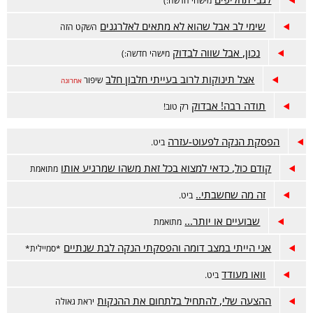
מישהי חדשה:)
שימי לב אבל שהוא לא מתאים לאלרגנים
השקט הזה
נכון, אבל שווה לבדוק
מישהי חדשה:)
אצל תינוקות לרוב בעייתי חלבון חלב
שיפור
אחרונה
תודה רבה! אבדוק
רק טוב!
הפסקת הנקה לפעוט-עזרה
ביט.
קודם כול, כדאי למצוא בכל זאת משהו שמרגיע אותו
מתואמת
זה מה שחשבתי..
ביט.
שבועיים או יותר...
מתואמת
אני הייתי במצב דומה והפסקתי הנקה לבת שנתיים
*סמיילית*
וואו מעודד
ביט.
ההצעה שלי, להתחיל בלתחום את ההנקות
יראת גאולה