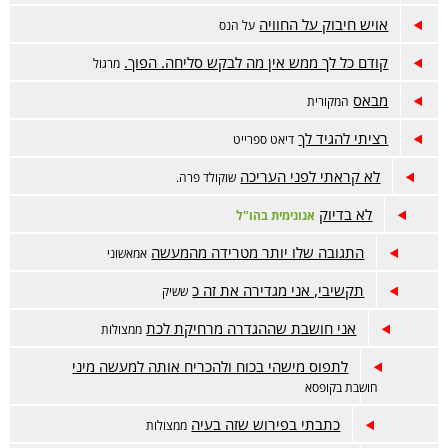
אויש חיבוק על החוויה
על הנס
קודם כל לך ממש אין מה לבקש סליחה. הפוך.
מרגול
מבאס
המקורית
רציתי להגיד לך
דיאט ספרייט
לא קראתי לפני העריכה
שוקולד פרה.
לא בדיוק
אנונימית בהו"ל
התגובה שלו יותר מטרידה מהמעשה
אמאשוני
תקשיבי, אני מגדירה את זה כ
ששיק
אני חושבת שההגדרה מרחיקת לכת
ממצולות
לתפוס מישהי בכוח ולהכריח אותה למעשה מיני
חושבת בקופסא
כתבתי בפירוש שזה בעיה
ממצולות