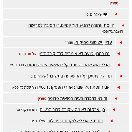
טארקו
❤️
שאלה גנים
הווסת אמורה להגיע תוך יומיים. זו הסיבה לפרישה
חושבת בקופסא
עדיין יש סוגי פסיקות.
אונמר
גם במכון פועה לא אומרים לבדוק כל הזמן
יעל מהדרום
הכלל הוא שהרבה יותר קל להשאיר אישה טהורה
פרח חדש
תודה לשתייכן על ההשקעה בתשובה!
שאלה גנים
אם הווסת תיה שבוע אחרי הפסקת הנטילה
חושבת בקופסא
זה לא בהכרח בעיה רפואית פרופר
טארקו
כן, אבל זה לא מה שקורה לרוב הנשים
חושבת בקופסא
כתבתי, אני לא לוקחת פרימולוט
שאלה גנים
לגבי גלולות בכלל ובמיוחד גלולות כמו