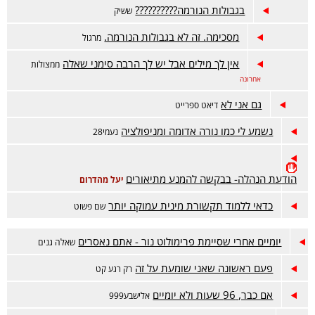
בגבולות הנורמה??????????
ששיק
מסכימה. זה לא בגבולות הנורמה.
מרגול
אין לך מילים אבל יש לך הרבה סימני שאלה
ממצולות
אחרונה
גם אני לא
דיאט ספרייט
נשמע לי כמו נורה אדומה ומניפולציה
נעמי28
הודעת הנהלה- בבקשה להמנע מתיאורים
יעל מהדרום
כדאי ללמוד תקשורת מינית עמוקה יותר
שם פשוט
יומיים אחרי שסיימת פרימולוט נור - אתם נאסרים
שאלה גנים
פעם ראשונה שאני שומעת על זה
רק רגע קט
אם כבר, 96 שעות ולא יומיים
אלישבע999