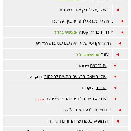
ראשון,יש לי רק אחד
המקורית
נראה לי שכדאי להפריד בין
רק לרגע 1
תודה, הבהרה קטנה
אנונימית בהו"ל
למה זהקריטי שלא יהיה שם שני בתז
המקורית
עונה
אנונימית בהו"ל
אז כנראה
איזמרגד1
אולי תשאלי רב? אם מתאים לך כמובן
הבוקר יעלה
הבנתי
המקורית
את לא חייבת לספר להם
כורסא ירוקה.
אחרונה
הם חייבים לדעת את זה?
oo
זה מופיע בספח של ההורים
המקורית