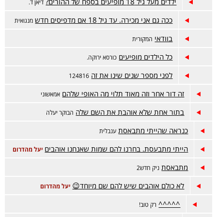
ילדים מעל גיל 18 מופיעים בספח של ההורים?
דיאן ד.
ככה גם אני מכירה. עד גיל 18 אם מדפיסים חדש
מנגואית
בוודאי
המקורית
כל הילדים מופיעים
כורסא ירוקה.
לפני מספר שנים שינו את זה
124816
זה דור אחר וזה מאוד תלוי מה האופי שלהם
אמאשוני
בתור אחת שלא אוהבת את השם שלה
הבוקר יעלה
כנראה שהייתי מתבאסת
ענבלית
הייתי מתבעסת. בחרנו להם שמות שאנחנו אוהבים
יעל מהדרום
מתבאסת
ניק חדש2
לא כולם אוהבים שיש להם שם מיוחד😉
יעל מהדרום
^^^^^
רק טוב!