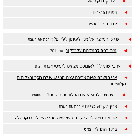
צודקת
ניק חדש2
בפנים
124816
ערכתי
כבת שבעים
יש לכן המלצה על מנוי לעיתון לילדים?
אוהבת את השבת
מצטרפת להמלצות על זרקור
נעמה301
אז בקשתי לו"ז לאוגוסט מצ'אט ג'יפיטי
אובדת חצות
אני חושבת שאת צריכה עצה ממי שיש לה מסך ומצליחים
רקלתשוהנ
יש סיכוי להוציא את הטלוויזיה מהבית?...
מתואמת
צריך לקבוע כללים
אוהבת את השבת
אם את רוצה להוציא, תבקשי עצה ממי שאין לה
הבוקר יעלה
בתור התחלה,
בלוט