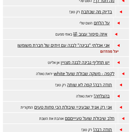
מה חסר לך?
השם שלי
בדיוק מה שכתבת
רק טוב!
על הלחם
השם שלי
איזה סיפור עצוב 🤣
באתי מפעם
אני אכלתי "גבינה" לבנה עם זיתים של חברת משומשו
יעל מהדרום
יש תחליף גבינה לבנה מצויין
אן אליוט
לקפה - משקה שבולת שועל white
יראת גאולה
תודה רבה! קפה לא שותה
רק טוב!
בהצלחה!
יראת גאולה
אני רק אגיד שבעיניי שיבולת הכי פחות טעים
המקורית
חלב שיבולת שועל טעיייםםם
אוהבת את השבת
תודה רבה!
רק טוב!