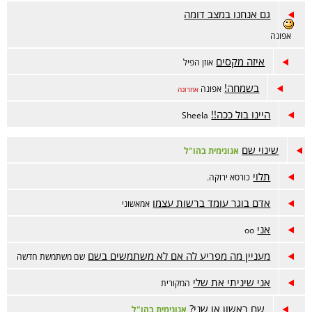
גם אנחנו במצב דומה
אפונה
איזה מקסים
אוזן הפיל
בשמחה!
אפונה
אחרונה
היינו בול ככה!!
Sheela
שינוי שם
אנונימית בהו"ל
תלוי
כורסא ירוקה.
אדם בוגר עומד ברשות עצמו
אמאשוני
אני
oo
מעניין מה מפריע לה אם לא משתמשים בשם
שם משתמשת חדשה
אני שיניתי את שלי
המקורית
שם ראשון או שני?
אנונימית בהו"ל