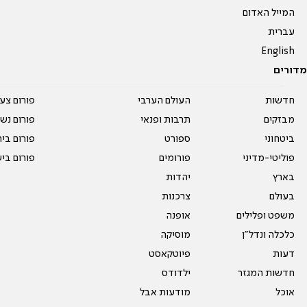
המייל האדום
עברית
English
מדורים
חדשות
העולם הערבי
פורום צע
מבזקים
תרבות ופנאי
פורום נשו
ביטחוני
ספורט
פורום בי
פוליטי-מדיני
פורומים
פורום בי
בארץ
יהדות
בעולם
צרכנות
משפט ופלילים
אופנה
כלכלה ונדל"ן
מוסיקה
דעות
פיוטקאסט
חדשות המגזר
ילדודס
אוכל
מודעות אבל