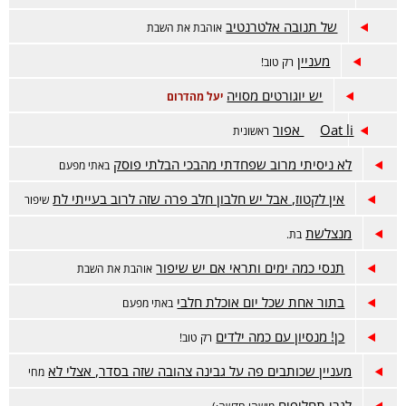
של תנובה אלטרנטיב
אוהבת את השבת
מעניין
רק טוב!
יש יוגורטים מסויה
יעל מהדרום
Oat li אפור
ראשונית
לא ניסיתי מרוב שפחדתי מהבכי הבלתי פוסק
באתי מפעם
אין לקטוז, אבל יש חלבון חלב פרה שזה לרוב בעייתי לת
שיפור
מנצלשת
בת.
תנסי כמה ימים ותראי אם יש שיפור
אוהבת את השבת
בתור אחת שכל יום אוכלת חלבי
באתי מפעם
כן! מנסיון עם כמה ילדים
רק טוב!
מעניין שכותבים פה על גבינה צהובה שזה בסדר, אצלי לא
מחי
לגבי תחליפים