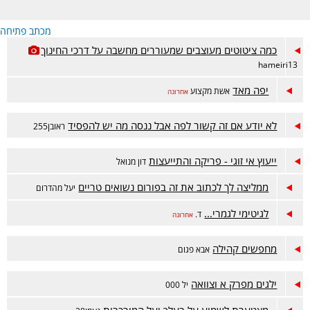
מכתב פתיחה
כמה ציטוטים מעוצבים שמעוררים מחשבה על דרכי החינוך
hameiri13
יפה מאד
אשת מקצוע
אחרונה
לא יודע אם זה קשור לפה אבל ננסה מה יש להפסיד
ראובן255
ייעוץ אי זוגי - פריקה והתייעצות
דון מנואל
ממליצה לך לכתוב את זה בפורום נשואים טריים
יעל מהדרום
לגיטימי לגמרי...
ד.
אחרונה
מחפשים קהילה
אבא פגום
ילגים מפרק א וצוואה
יל 000