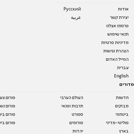
אודות
Pусский
יצירת קשר
عربية
פרסמו אצלנו
תנאי שימוש
מדיניות פרטיות
הצהרת נגישות
המייל האדום
עברית
English
מדורים
חדשות
העולם הערבי
פורום צע
מבזקים
תרבות ופנאי
פורום נשו
ביטחוני
ספורט
פורום בי
פוליטי-מדיני
פורומים
פורום בי
בארץ
יהדות