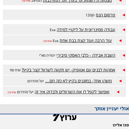
מצטערת לשמוע על בעלך ועל המורכבות
נעמי28
אחרונה
פרסום הנס
חן120
עבודה סמינריונית על ליקויי למידה
Eva
עוד הרבה ועוד קצת בבת אחת
Eva
אחרונה
השבת אבידה - כלבי האסקי סיבירי
יהודיה מא"י
אמהות לבנים עם אטופיק- יש תקווה לשרוול קצר בקיץ?
שיח סוד
משהו אחד- במזגנים בקיץ לא כזה חם....
יעל מהדרום
ואפשר לקפל לו את השרוולים ולבדוק איך זה
יעל מהדרום
אחרונה
אולי יעניין אותך
פנו אלינו