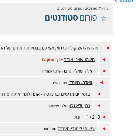
מצב תורני
ערוץ 7
פורומים
פורום סטודנטים
פורום
סטודנטים
מה היה השיקול הכי חזק אצלכם בבחירת התחום של הת
משהו שאני אוהב
ארץ השוקולד
וואלה שאלה טובה
שלג דאשתקד
וואלה, מיוחד.
פתית שלג
בתארים מדעיים ובהנדסה - אתה לומד את היסודות
נכון ולא נכון
שלג דאשתקד
1+2+3
פ.א.
עשיתי לימודי תעודה
חתול זמני