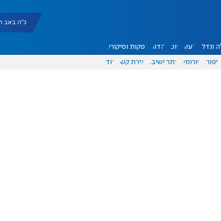
כ"ה באב תשפ"ו |
 ונדל"ן
דעות
אוכל
יהדות
הפקות וסיקורים
ספורט
פורומים
אתר ישיבה
יצירת קשר
עוד