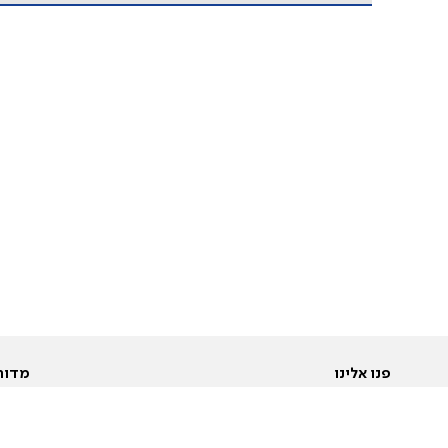
פנו אלינו
מדור
אודות
Pусский
חד
יצירת קשר
عربية
מב