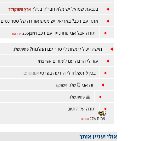
בגבעת שמואל יש מלא חבר'ה בגילך
ארץ השוקולד
אתה עם רכב? באריאל יש ממש אווירה של סטודנטים
תודה אבל אני פחו נייד עם רכב
ראובן255
אחרונה
מישהו יכול לעשות לי סדר עם המלגות?
פתית שלג
עזר לי הרבה עם לימודים
אשר ברא
בכיף! תשלחו לי הודעה בפרטי
אנונימי (2)
זה אני 👆
שלג דאשתקד
🙏
פתית שלג
תודה על התיוג
פתית שלג
אחרונה
אולי יעניין אותך