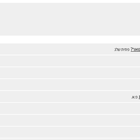
ואר?
פתית שלג
פ.א.