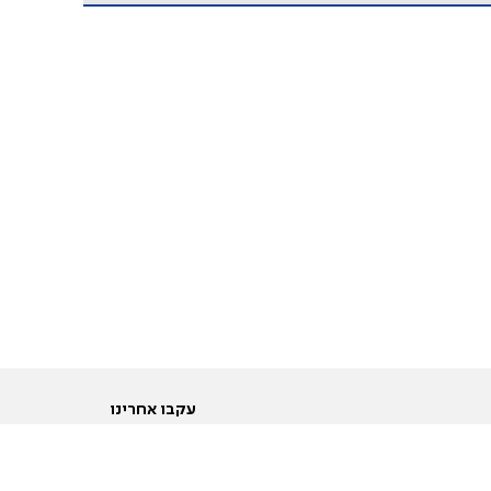
עקבו אחרינו
ות
טוויטר
ם הריון ולידה
פייסבוק