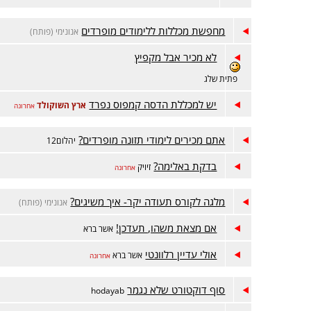
מחפשת מכללות ללימודים מופרדים
אנונימי (פותח)
לא מכיר אבל מקפיץ
פתית שלג
יש למכללת הדסה קמפוס נפרד
ארץ השוקולד
אחרונה
אתם מכירים לימודי תזונה מופרדים?
יהלום12
בדקת באלימה?
זיויק
אחרונה
מלגה לקורס תעודה יקר- איך משיגים?
אנונימי (פותח)
אם מצאת משהו, תעדכן!
אשר ברא
אולי עדיין רלוונטי
אשר ברא
אחרונה
סוף דוקטורט שלא נגמר
hodayab