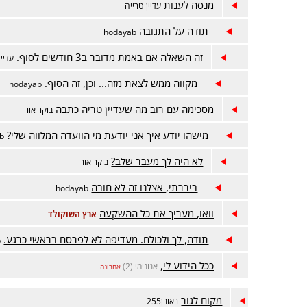
מנסה לענות
עדיין טרייה
תודה על התגובה
hodayab
זה השאלה אם באמת מדובר ב3 חודשים לסוף.
עדיין
מקווה ממש לצאת מזה... וכן, זה הסוף.
hodayab
מסכימה עם רוב מה שעדיין טריה כתבה
בוקר אור
מישהו יודע איך אני יודעת מי הוועדה המלווה שלי?
b
לא היה לך מעבר שלב?
בוקר אור
ביררתי, אצלנו זה לא חובה
hodayab
וואו, מעריך את כל ההשקעה
ארץ השוקולד
תודה, לך ולכולם. מעדיפה לא לפרסם בראשי כרגע.
b
ככל הידוע לי,
אנונימי (2)
אחרונה
מקום לגור
ראובן255