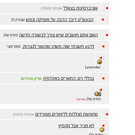
אוניברסיטת בצאלל
אנונימי (פותח)
הבעש"ט דיבר הרבה על מוסיקה ונפש
שבורת,לב
האם אתם חושבים שיש צורך לבשורה חדשה
פתית שלג
לרגע חשבתי שזה משהו שקשור לנצרות.
חתול זמני
Lavender
בכללי רוב התארים באקדמיה
אריק מהדרום
פתית שלג
אחרונה
מחפשת מכללות ללימודים מופרדים
אנונימי (פותח)
לא מכיר אבל מקפיץ
פתית שלג