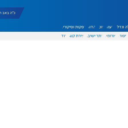
כ"ה באב תשפ"ו |
 ונדל"ן
דעות
אוכל
יהדות
הפקות וסיקורים
ספורט
פורומים
אתר ישיבה
יצירת קשר
עוד