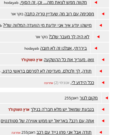
מקווה ממש לצאת מזה... וכן, זה הסוף.
hodayab
מסכימה עם רוב מה שעדיין טריה כתבה
בוקר אור
מישהו יודע איך אני יודעת מי הוועדה המלווה שלי?
b
לא היה לך מעבר שלב?
בוקר אור
ביררתי, אצלנו זה לא חובה
hodayab
וואו, מעריך את כל ההשקעה
ארץ השוקולד
תודה, לך ולכולם. מעדיפה לא לפרסם בראשי כרגע.
b
ככל הידוע לי,
אנונימי (2)
אחרונה
מקום לגור
ראובן255
בגבעת שמואל יש מלא חבר'ה בגילך
ארץ השוקולד
אתה עם רכב? באריאל יש ממש אווירה של סטודנטים
תודה אבל אני פחו נייד עם רכב
ראובן255
אחרונה