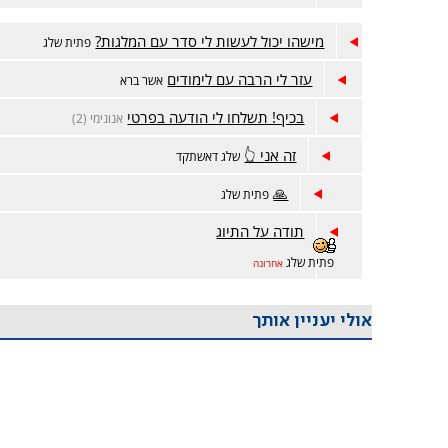
מישהו יכול לעשות לי סדר עם המלגות?
פתית שלג
עזר לי הרבה עם לימודים
אשר ברא
בכיף! תשלחו לי הודעה בפרטי
אנונימי (2)
זה אני 👆
שלג דאשתקד
🙏
פתית שלג
תודה על התיוג
פתית שלג
אחרונה
אולי יעניין אותך