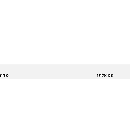
פנו אלינו
מדור
אודות
Pусский
חד
יצירת קשר
عربية
מב
פרסמו אצלנו
בי
תנאי שימוש
פו
מדיניות פרטיות
בא
הצהרת נגישות
בע