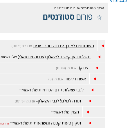
מצב תורני
ערוץ 7
פורומים
פורום סטודנטים
פורום
סטודנטים
משתתפים לצורך עבודה סמינריונית
אנונימי (פותח)
תשלחו כאן קישור לשאלון (אם זה וירטואלי)
שלג דאשתק
צודק(:
אנונימי (פותח)
אשמח לעזור
אנונימי (3)
לגבי שאלות קדם הכרחיות
שלג דאשתקד
תודה לכולם! לגבי השאלון-
אנונימי (פותח)
מצוין
שלג דאשתקד
תיקון טעות קטנה ומשמעותית
שלג דאשתקד
אחרונה