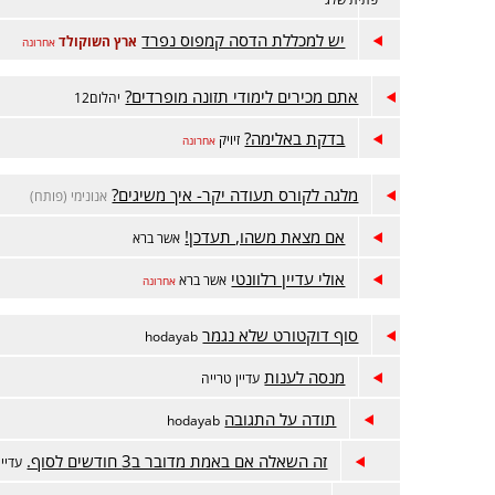
יש למכללת הדסה קמפוס נפרד
ארץ השוקולד
אחרונה
אתם מכירים לימודי תזונה מופרדים?
יהלום12
בדקת באלימה?
זיויק
אחרונה
מלגה לקורס תעודה יקר- איך משיגים?
אנונימי (פותח)
אם מצאת משהו, תעדכן!
אשר ברא
אולי עדיין רלוונטי
אשר ברא
אחרונה
סוף דוקטורט שלא נגמר
hodayab
מנסה לענות
עדיין טרייה
תודה על התגובה
hodayab
זה השאלה אם באמת מדובר ב3 חודשים לסוף.
עדיין