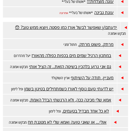
עוגה מוצלחת!!!
*אשתו של בעלי*
עוגת גבינה
*אשתו של בעלי*
אחרונה
ידעתם/ן שאפשר לבשל אורז כמו פסטה ויוצא ממש טוב? 😯
מבקש אמונה
מרתק. פשוט מרתק.
חתול זמני
במתכון הרגיל שמים מים בכפות כפולה מהאורז
יעל מהדרום
גם אני גרוע בלהכין בשיטה הזאת.. זה הציל אותי
מבקש אמונה
מעניין, תודה על השיתוף
ארץ השוקולד
יש לדעתי טעם נוסף לאורז כשמתחילים בטיגון בשמן
ופל לימון
אמא שלי מכינה ככה, ולא הרגשתי הבדל האמת.
מבקש אמונה
לא כל אחד מבדיל בטעמים.
ופל לימון
אולי... או שאני טועה ואמא שלי לא מטגנת חח
מבקש אמונה