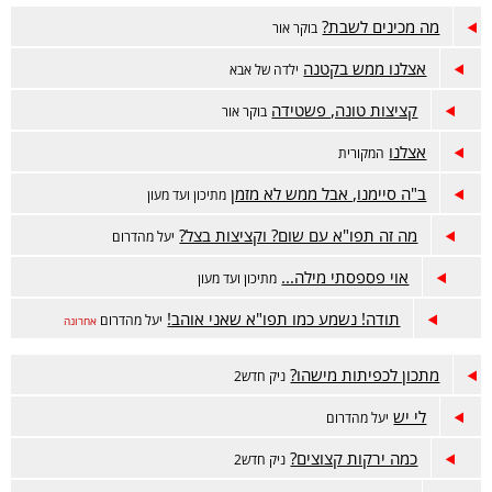
מה מכינים לשבת?
בוקר אור
אצלנו ממש בקטנה
ילדה של אבא
קציצות טונה, פשטידה
בוקר אור
אצלנו
המקורית
ב"ה סיימנו, אבל ממש לא מזמן
מתיכון ועד מעון
מה זה תפו"א עם שום? וקציצות בצל?
יעל מהדרום
אוי פספסתי מילה...
מתיכון ועד מעון
תודה! נשמע כמו תפו"א שאני אוהב!
יעל מהדרום
אחרונה
מתכון לכפיתות מישהו?
ניק חדש2
לי יש
יעל מהדרום
כמה ירקות קצוצים?
ניק חדש2