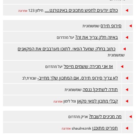
כולם יודעים לחפש מתכונים באינטרנט....
חילזון 123
אחרונה
סירופ תירס
שומשומונית
באיזה חלק צריך את זה?
יעל מהדרום
כתוב בחלק שמעל הפאי. לתוכו מערבבים את הפקאנים
שומשומונית
אז אני מכירה ששמים מייפל
יעל מהדרום
לא צריך סירופ תירס. אם המתכון שלך מחייב-
שבורת,לב
תודה לשתיכן! ננסה
שומשומונית
קבלי מתכון לפאי פקאן
ופל לימון
אחרונה
מה מכינים לשבת?
אריק מהדרום
תפריט מתוכנן
shaulreznik
אחרונה