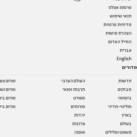
פרסמו אצלנו
תנאי שימוש
מדיניות פרטיות
הצהרת נגישות
המייל האדום
עברית
English
מדורים
חדשות
העולם הערבי
פורום צע
מבזקים
תרבות ופנאי
פורום נשו
ביטחוני
ספורט
פורום בי
פוליטי-מדיני
פורומים
פורום בי
בארץ
יהדות
בעולם
צרכנות
משפט ופלילים
אופנה