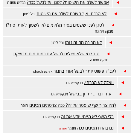
אפשר לשלב את השיטות? לטגן ואז לבשל ככה?
מבקש אמונה
לא הבנתי איך חשבת לשלב את השיטות
ופל לימון
לטגן לפני ששמים בסיר מלא מים (או לשפוך לאותו סיר?)
מבקש אמונה
לא מבינה מה זה נותן
ופל לימון
טוב למי שלא מצליח לבשל עם כמות מים מדוייקת
מבקש אמונה
לענ"ד פשוט יותר לבשל אורז בתנור
shaulreznik
וואלה לא הכרתי.
מבקש אמונה
עוד דבר... יתרון בבישול
מבקש אמונה
למה צריך שף שיספר על זה? ככה צרפתים מכינים
חופר
בלי השף לא הייתי יודע את זה
מבקש אמונה
גם בהודו מכינים ככה
אונמר
אחרונה