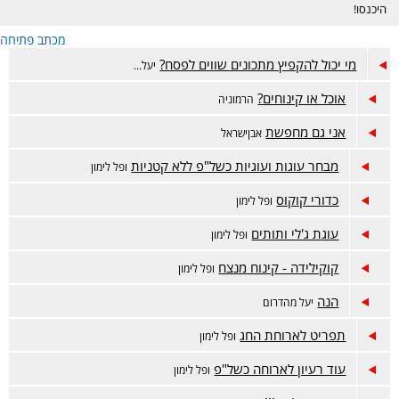
היכנסו!
מכתב פתיחה
מי יכול להקפיץ מתכונים שווים לפסח?
יעל...
אוכל או קינוחים?
הרמוניה
אני גם מחפשת
אבןישראל
מבחר עוגות ועוגיות כשל"פ ללא קטניות
ופל לימון
כדורי קוקוס
ופל לימון
עוגת ג'לי ותותים
ופל לימון
קוקילידה - קינוח מנצח
ופל לימון
הנה
יעל מהדרום
תפריט לארוחת החג
ופל לימון
עוד רעיון לארוחה כשל"פ
ופל לימון