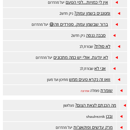
אין לי כמויות...לפי הטעם
יעל מהדרום
ומטגנים בשמן עמוק?
ניק חדש2
ברור שבשמן עמוק. ספרדים וזה😅
יעל מהדרום
סבבה ננסה
ניק חדש2
לא סולת?
שבורת,לב
לא יודעת. אולי יש כמה מתכונים
יעל מהדרום
אני לא
שבורת,לב
וואו זה נקרא טעים ממש
מתיכון ועד מעון
שומרת
פומלה
אחרונה
מה הכנתם לצאת הצום?
פצלושון
ובכן
shaulreznik
מרק עדשים ופוקאצ'ות
יעל מהדרום