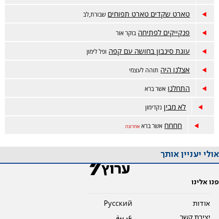
טארט שקדים טארט תפוחים
שבורת,לב
פנקייקים לפתיחה
בוקר אור
עוגת סינבון בחושה עם קפה
ופל לימון
אצלנו היה
תוהה לעצמי
התחלנו
אשר ברא
לא מבין
נקדימון
חחחח
אשר ברא
אחרונה
אולי יעניין אותך
פנו אלינו
אודות
Pусский
יצירת קשר
عربية