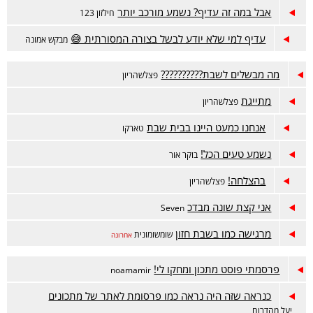
אבל במה זה עדיף? נשמע מורכב יותר
חילזון 123
עדיף למי שלא יודע לבשל בצורה המסורתית 😅
מבקש אמונה
מה מבשלים לשבת??????????
פצלשהריון
מתייגת
פצלשהריון
אנחנו כמעט היינו בבית שבת
טארקו
נשמע טעים הכל!
בוקר אור
בהצלחה!
פצלשהריון
אני קצת שונה מבדכ
Seven
מרגישה כמו בשבת חזון
שומשומונית
אחרונה
פרסמתי פוסט מתכון ומחקו לי!
noamamir
כנראה שזה היה נראה כמו פרסומת לאתר של מתכונים
יעל מהדרום