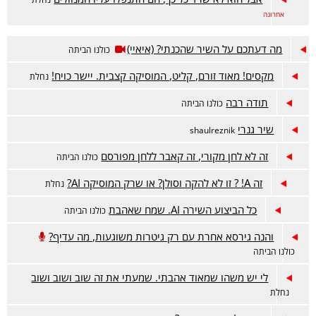
אחרונה
מה דעתכם על השיר שהכנתי? (איאיי)
כולנו הביתה
מקסים! מאוד זורם, קליט, המוסיקה קצבית. יישר כויח!
נחלת
תודה רבה
כולנו הביתה
שיר גנרי
shaulreznik
זה לא לחן מקורי, זה קאבר ללחן מפורסם
כולנו הביתה
זה A! ? זו לא להקה וסולן? או שרק המוסיקה AI?
נחלת
כל הביצוע השירה AI. שמח שאהבת
כולנו הביתה
והנה גירסא אחרת עם רק גיטרות משוגעות, מה עדיף?
כולנו הביתה
לי יש משהו שמאוד אהבתי. שמעתי את זה שוב ושוב ושוב
נחלת