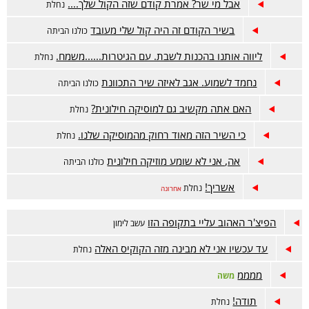
אבל מי שר? אמרת קודם שזה הקול שלך....
נחלת
בשיר הקודם זה היה קול שלי מעובד
כולנו הביתה
ליווה אותנו בהכנות לשבת. עם הגיטרות......משמח.
נחלת
נחמד לשמוע. אגב לאיזה שיר התכוונת
כולנו הביתה
האם אתה מקשיב גם למוסיקה חילונית?
נחלת
כי השיר הזה מאוד רחוק מהמוסיקה שלנו.
נחלת
אה, אני לא שומע מוזיקה חילונית
כולנו הביתה
אשריך!
נחלת
אחרונה
הפיצ'ר האהוב עליי בתקופה הזו
עשב לימון
עד עכשיו אני לא מבינה מזה הקוקיס האלה
נחלת
ממממ
משה
תודה!
נחלת