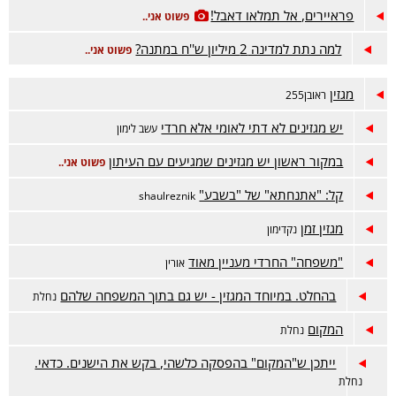
פראיירים, אל תמלאו דאבל!
פשוט אני..
למה נתת למדינה 2 מיליון ש''ח במתנה?
פשוט אני..
מגזין
ראובן255
יש מגזינים לא דתי לאומי אלא חרדי
עשב לימון
במקור ראשון יש מגזינים שמגיעים עם העיתון
פשוט אני..
קל: "אתנחתא" של "בשבע"
shaulreznik
מגזין זמן
נקדימון
"משפחה" החרדי מעניין מאוד
אורין
בהחלט. במיוחד המגזין - יש גם בתוך המשפחה שלהם
נחלת
המקום
נחלת
ייתכן ש"המקום" בהפסקה כלשהי, בקש את הישנים. כדאי.
נחלת