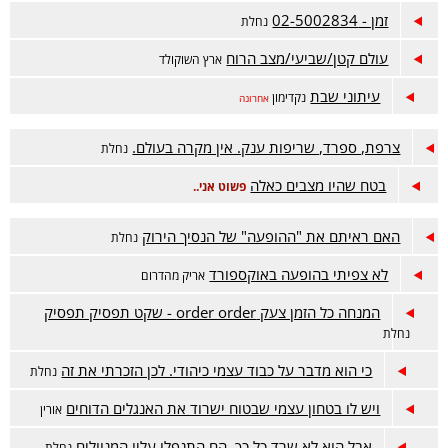
זמן - 02-5002834
נחלת
עולם קטן/שביעי/מצב הרוח
ארץ השוקולד
עיתוני שבת
נקדימון
אחרונה
צרפת, ספרד, שריפות ענק. אין מקרה בעולם.
נחלת
בטח שהיו מצבים כאלה
פשוט אני..
האם ראיתם את "ההופעה" של הנסיך הירוק
נחלת
לא צפיתי בהופעה באוקספורד
אריק מהדרום
המנחה כל הזמן צעק order order - שקט תפסיק תפסיק
נחלת
כי הוא מדבר על כבוד עצמי כיהודי. לכן הזכרתי את זה
נחלת
ויש לו בטחון עצמי שבטוח ישרוד את האנגלים הדוחים
אורין
אבל הוא לא שרד כל כך, הם התנפלו עליו המנוולים
נחלת