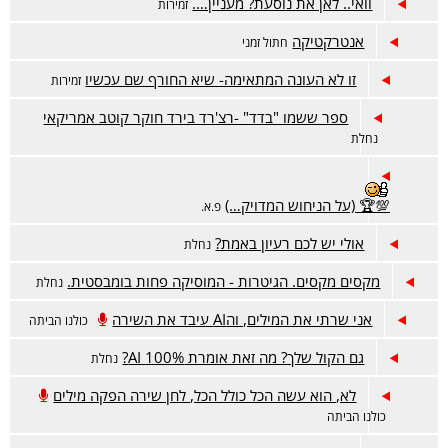
וואי.. לאן את נוסעת? מעניין….
זמירות
אנטרקטיקה
חתול זמני
זו לא העונה המתאימה- שיא החורף שם עכשיו
זמירות
ספר ששמו "בדד" -רצ'רד בירד חוקר קוטב אמריקאי
נחלת
💯🏆 (על הניחוש המדויק…)
פ.א.
אולי יש לכם רעיון באמת?
נחלת
מקסים מקסים. הגיטרות - המוסיקה פחות בומבסטית.
נחלת
אני שרתי את המילים, והAI עיבד את השירה
כולנו הביתה
גם הקול שלך? מה זאת אומרת 100% AI?
נחלת
לא, הוא עשה הכל כולל הכל, לחן שירה הפקה מילים
כולנו הביתה