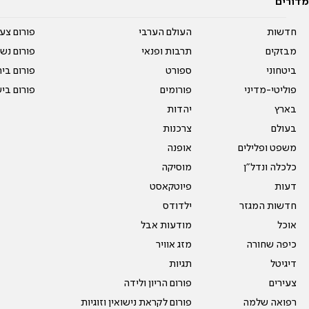
מדורים
חדשות
העולם הערבי
פורום צע
מבזקים
תרבות ופנאי
פורום נשו
ביטחוני
ספורט
פורום בי
פוליטי-מדיני
פורומים
פורום בי
בארץ
יהדות
בעולם
צרכנות
משפט ופלילים
אופנה
כלכלה ונדל"ן
מוסיקה
דעות
פיוטקאסט
חדשות המגזר
ילדודס
אוכל
מודעות אבל
כיפה שחורה
מזג אוויר
דיגיטל
תגיות
צעירים
פורום הריון ולידה
רפואה שלמה
פורום לקראת נישואין וזוגיות