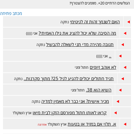
הגולשים הדתיים 20+. מוזמנים להצטרף!
מכתב פתיחה
האם לשנמך זהות זה לגיטימי
נתקה
מה הסיבה שלא יכול להציג את גילו האמיתי?
אני:)))))
תגובה מהירה מדי תני לשאלה להבשיל
נתקה
..
אני:)))))
לא אוהב זיופים
חתול זמני
תגיד חתולים יכולים להגיע לגיל 25? מתוך סקרנות..
נתקה
השיא הוא 38.
חתול זמני
מכיר אישית? אני כבר לא מאמין למדיה
נתקה
קראו לאותו חתול מפורסם הזקן לבית מיאו
ארץ השוקולד
א. תלוי אם במזיד או בטעות
ארץ השוקולד
אחרונה