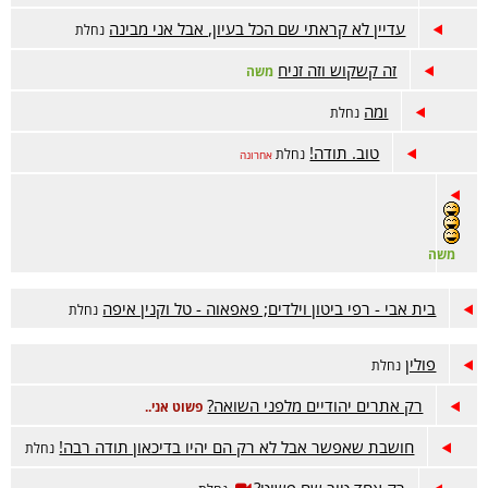
עדיין לא קראתי שם הכל בעיון, אבל אני מבינה
נחלת
זה קשקוש וזה זניח
משה
ומה
נחלת
טוב. תודה!
נחלת
אחרונה
משה
בית אבי - רפי ביטון וילדים; פאפאוה - טל וקנין איפה
נחלת
פולין
נחלת
רק אתרים יהודיים מלפני השואה?
פשוט אני..
חושבת שאפשר אבל לא רק הם יהיו בדיכאון תודה רבה!
נחלת