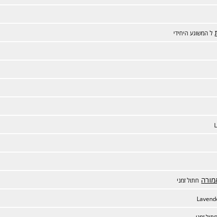
ל המשוגע היחידי
מורה
חתול זמני
Lavend
תול זמני