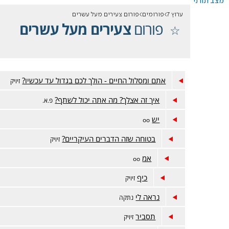
מצב תורני
ערוץ 7
פורומים
פורום צעירים מעל עשרים
פורום
צעירים מעל עשרים
אתם ומסלול החיים - הולך לכם בגדול עד עכשיו?
זיויק
איך זה אצלך? מה אתה יכול לשתף?
פ.א.
יש
oo
בטוחה שזה הדברים העיקריים?
זיויק
אמ
oo
כיף
זיויק
נראה לי
נתקה
תסביר
זיויק