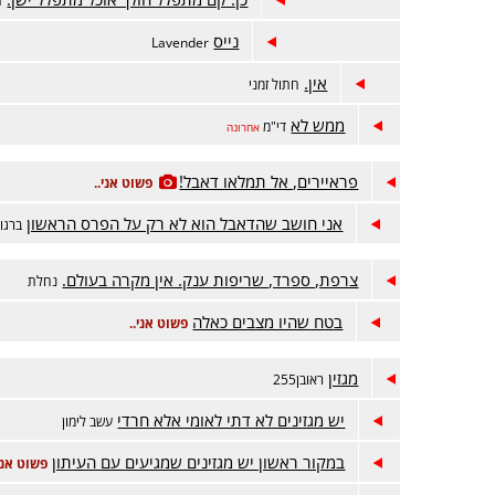
נייס
Lavender
אין.
חתול זמני
ממש לא
די"מ
אחרונה
פראיירים, אל תמלאו דאבל!
פשוט אני..
אני חושב שהדאבל הוא לא רק על הפרס הראשון
ברגו
צרפת, ספרד, שריפות ענק. אין מקרה בעולם.
נחלת
בטח שהיו מצבים כאלה
פשוט אני..
מגזין
ראובן255
יש מגזינים לא דתי לאומי אלא חרדי
עשב לימון
במקור ראשון יש מגזינים שמגיעים עם העיתון
פשוט אני.