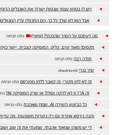
ויש לו בטחון עצמי שבטוח ישרוד את האנגלים הדוחי
אבל הוא לא שרד כל כך, הם התנפלו עליו המנוולים
מה דעתכם על השיר שהכנתי? (איאיי)
כולנו הביתה
מקסים! מאוד זורם, קליט, המוסיקה קצבית. יישר כויח!
תודה רבה
כולנו הביתה
שיר גנרי
shaulreznik
זה לא לחן מקורי, זה קאבר ללחן מפורסם
כולנו הביתה
זה A! ? זו לא להקה וסולן? או שרק המוסיקה AI?
נחל
כל הביצוע השירה AI. שמח שאהבת
כולנו הביתה
והנה גירסא אחרת עם רק גיטרות משוגעות, מה עדיף?
לי יש משהו שמאוד אהבתי. שמעתי את זה שוב ושוב 