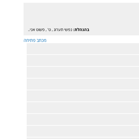
בהנהלת:
נפשי תערוג
,
ט'
,
פשוט אני..
מכתב פתיחה