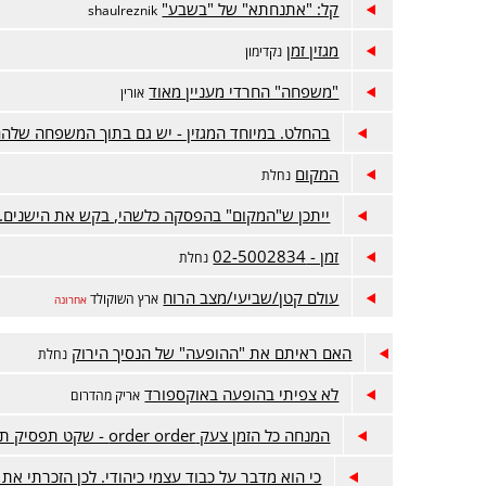
קל: "אתנחתא" של "בשבע"
shaulreznik
מגזין זמן
נקדימון
"משפחה" החרדי מעניין מאוד
אורין
בהחלט. במיוחד המגזין - יש גם בתוך המשפחה שלה
המקום
נחלת
ייתכן ש"המקום" בהפסקה כלשהי, בקש את הישנים. 
זמן - 02-5002834
נחלת
עולם קטן/שביעי/מצב הרוח
ארץ השוקולד
אחרונה
האם ראיתם את "ההופעה" של הנסיך הירוק
נחלת
לא צפיתי בהופעה באוקספורד
אריק מהדרום
המנחה כל הזמן צעק order order - שקט תפסיק תפסיק
כי הוא מדבר על כבוד עצמי כיהודי. לכן הזכרתי את 