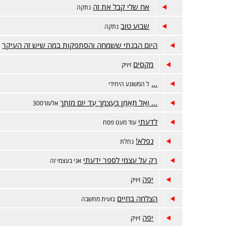
אח שלי קבל את זה
נתקה
שבוע טוב
נתקה
היום הבנתי ששמחה והסתפקות במה שיש זה העיקר
א
מקסים
זיויק
...
ל המשוגע היחידי
... וְאַל תַּאֲמֵן בְּעַצְמְךָ עַד יוֹם מוֹתְךָ
אלעזר300
לדעתי
עוד מעט פסח
נפלא!
נחלת
רק על עצמי לספר ידעתי
אני בעצמי זה
יפה
זיויק
הצלחה בחיים
בועית מחשבה
יפה
זיויק