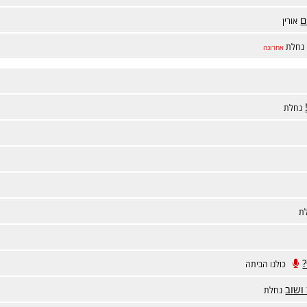
ם
אורין
נחלת
אחרונה
נחלת
ת
כולנו הביתה
ושוב
נחלת