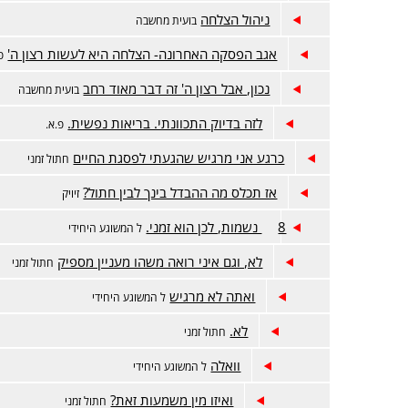
ניהול הצלחה
בועית מחשבה
אגב הפסקה האחרונה- הצלחה היא לעשות רצון ה'
פ
נכון, אבל רצון ה' זה דבר מאוד רחב
בועית מחשבה
לזה בדיוק התכוונתי. בריאות נפשית.
פ.א.
כרגע אני מרגיש שהגעתי לפסגת החיים
חתול זמני
אז תכלס מה ההבדל בינך לבין חתול?
זיויק
8 נשמות, לכן הוא זמני.
ל המשוגע היחידי
לא, וגם איני רואה משהו מעניין מספיק
חתול זמני
ואתה לא מרגיש
ל המשוגע היחידי
לא.
חתול זמני
וואלה
ל המשוגע היחידי
ואיזו מין משמעות זאת?
חתול זמני