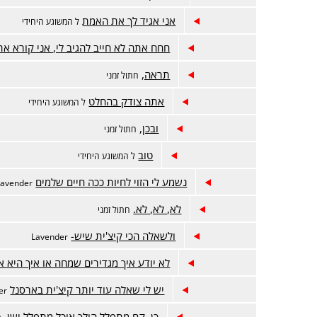
אני אגיד לך את האמת
ל המשוגע היחידי
חחח אתה לא חייב להגיב לי, אני קורא את
תראה,
חתול זמני
אתה צודק בהחלט
ל המשוגע היחידי
ובכן,
חתול זמני
טוב
ל המשוגע היחידי
נשמע לי הזוי לחיות ככה חיים שלמים
Lavender
לא, לא, לא.
חתול זמני
ולשאלה הכי קיצ'ית שיש-
Lavender
לא יודע איך מגדירים שמחה או איך היא א
יש לי שאלה עוד יותר קיצ'ית בארסנל
er
כן. קם מתפלל הולך אוכל מתפלל ישן.
ח