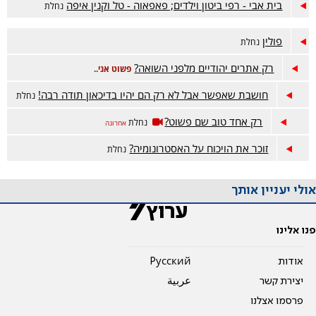
בית אבי - רפי ביטון וילדים; פאפאוה - טל וקנין איפה
נחלת
פולין
נחלת
רק אתרים יהודיים מלפני השואה?
פשוט אני..
חושבת שאפשר אבל לא רק הם יהיו בדיכאון תודה רבה!
נחלת
רק אחד טוב שם פשוט?
נחלת
אחרונה
זוכר את הויכוח על האסטרונומיה?
נחלת
אולי יעניין אותך
פנו אלינו
אודות
Pусский
יצירת קשר
عربية
פרסמו אצלנו