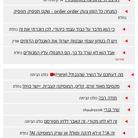
המנחה כל הזמן צעק order order - שקט תפסיק תפסיק
נחלת
כי הוא מדבר על כבוד עצמי כיהודי. לכן הזכרתי את זה
נחלת
ויש לו בטחון עצמי שבטוח ישרוד את האנגלים הדוחים
אורין
אבל הוא לא שרד כל כך, הם התנפלו עליו המנוולים
נחלת
אחרונה
מה דעתכם על השיר שהכנתי? (איאיי)
כולנו הביתה
מקסים! מאוד זורם, קליט, המוסיקה קצבית. יישר כויח!
נחלת
תודה רבה
כולנו הביתה
שיר גנרי
shaulreznik
זה לא לחן מקורי, זה קאבר ללחן מפורסם
כולנו הביתה
זה A! ? זו לא להקה וסולן? או שרק המוסיקה AI?
נחלת