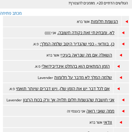
הגולשים הדתיים 20+. מוזמנים להצטרף!
מכתב פתיחה
הגשמת חלומות
אשר ברא
לא, ומבחינתי זאת נקודה חשובה.
אני:)))))
כן, בוודאי - כפי שהגדיר היטב שלמה המלך:
פ.א.
השאלה אם מה שנראה בעיניי
אשר ברא
הזמן המתאים הוא בהחלט אינדיבידואלי
פ.א.
שלמה המלך לא מדבר על חלומות
Lavender
אם לכל דבר יש את הזמן שלו, ויש דברים שיותר תואמי
פ.א.
אני חושבת שהגשמת חלום תלויה אך ורק בכוח הרצון
Lavender
ממה שאני רואה
אני בעצמי זה
וודאי
אשר ברא