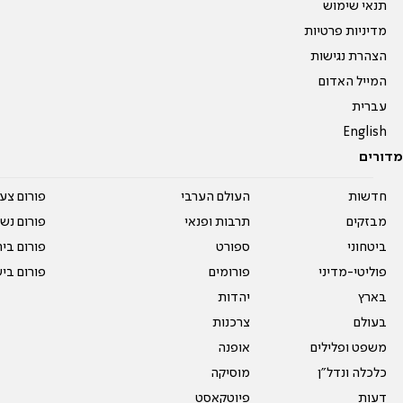
תנאי שימוש
מדיניות פרטיות
הצהרת נגישות
המייל האדום
עברית
English
מדורים
חדשות
העולם הערבי
פורום צע
מבזקים
תרבות ופנאי
פורום נשו
ביטחוני
ספורט
פורום בי
פוליטי-מדיני
פורומים
פורום בי
בארץ
יהדות
בעולם
צרכנות
משפט ופלילים
אופנה
כלכלה ונדל"ן
מוסיקה
דעות
פיוטקאסט