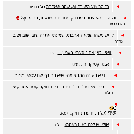
כל הביצוע השירה AI. שמח שאהבת
כולנו הביתה
והנה גירסא אחרת עם רק גיטרות משוגעות, מה עדיף?
כולנו הביתה
לי יש משהו שמאוד אהבתי. שמעתי את זה שוב ושוב ושוב
נחלת
וואי.. לאן את נוסעת? מעניין….
זמירות
אנטרקטיקה
חתול זמני
זו לא העונה המתאימה- שיא החורף שם עכשיו
זמירות
ספר ששמו "בדד" -רצ'רד בירד חוקר קוטב אמריקאי
נחלת
💯🏆 (על הניחוש המדויק…)
פ.א.
אולי יש לכם רעיון באמת?
נחלת