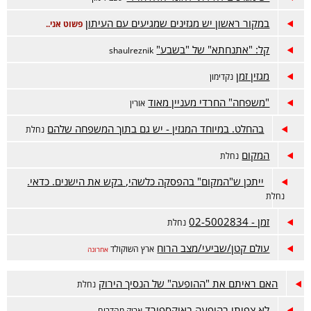
במקור ראשון יש מגזינים שמגיעים עם העיתון
פשוט אני..
קל: "אתנחתא" של "בשבע"
shaulreznik
מגזין זמן
נקדימון
"משפחה" החרדי מעניין מאוד
אורין
בהחלט. במיוחד המגזין - יש גם בתוך המשפחה שלהם
נחלת
המקום
נחלת
ייתכן ש"המקום" בהפסקה כלשהי, בקש את הישנים. כדאי.
נחלת
זמן - 02-5002834
נחלת
עולם קטן/שביעי/מצב הרוח
ארץ השוקולד
אחרונה
האם ראיתם את "ההופעה" של הנסיך הירוק
נחלת
לא צפיתי בהופעה באוקספורד
אריק מהדרום