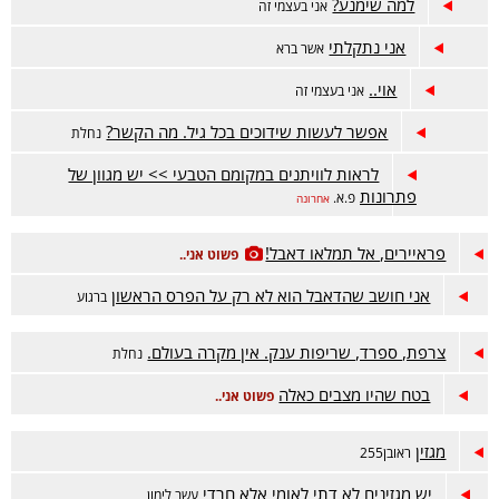
למה שימנע?
אני בעצמי זה
אני נתקלתי
אשר ברא
אוי..
אני בעצמי זה
אפשר לעשות שידוכים בכל גיל. מה הקשר?
נחלת
לראות לוויתנים במקומם הטבעי >> יש מגוון של
פתרונות
פ.א.
אחרונה
פראיירים, אל תמלאו דאבל!
פשוט אני..
אני חושב שהדאבל הוא לא רק על הפרס הראשון
ברגוע
צרפת, ספרד, שריפות ענק. אין מקרה בעולם.
נחלת
בטח שהיו מצבים כאלה
פשוט אני..
מגזין
ראובן255
יש מגזינים לא דתי לאומי אלא חרדי
עשב לימון