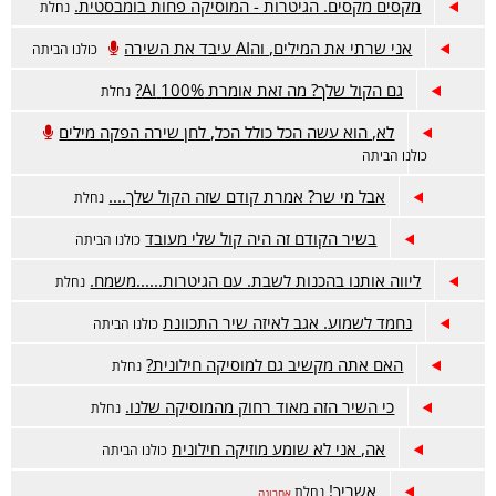
מקסים מקסים. הגיטרות - המוסיקה פחות בומבסטית.
נחלת
אני שרתי את המילים, והAI עיבד את השירה
כולנו הביתה
גם הקול שלך? מה זאת אומרת 100% AI?
נחלת
לא, הוא עשה הכל כולל הכל, לחן שירה הפקה מילים
כולנו הביתה
אבל מי שר? אמרת קודם שזה הקול שלך....
נחלת
בשיר הקודם זה היה קול שלי מעובד
כולנו הביתה
ליווה אותנו בהכנות לשבת. עם הגיטרות......משמח.
נחלת
נחמד לשמוע. אגב לאיזה שיר התכוונת
כולנו הביתה
האם אתה מקשיב גם למוסיקה חילונית?
נחלת
כי השיר הזה מאוד רחוק מהמוסיקה שלנו.
נחלת
אה, אני לא שומע מוזיקה חילונית
כולנו הביתה
אשריך!
נחלת
אחרונה