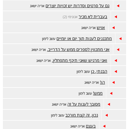
גם על סרטים וסדרות יש זכויות יוצרים
אריה ישאג
בעברית לא מכיר
אנונימי (2)
אויש
אריה ישאג
מתכננים לענות תוך יום או יומיים
עשב לימון
אני מתכווין לספרים ממש על הדרייב.
אריה ישאג
ואני מרגיש שאני תיכף מתפחלץ.
אריה ישאג
הבנתי, כן
עשב לימון
הו!
אריה ישאג
ממש!
עשב לימון
מסובך לענות על זה
אריה ישאג
נכון, זה קצת מורכב
עשב לימון
בעצם
אריה ישאג