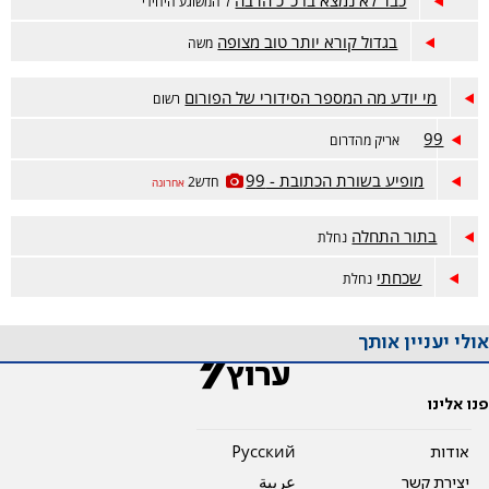
כבר לא נמצא בו כ"כ הרבה
ל המשוגע היחידי
בגדול קורא יותר טוב מצופה
משה
מי יודע מה המספר הסידורי של הפורום
רשום
99
אריק מהדרום
מופיע בשורת הכתובת - 99
חדש2
אחרונה
בתור התחלה
נחלת
שכחתי
נחלת
אולי יעניין אותך
פנו אלינו
אודות
Pусский
יצירת קשר
عربية