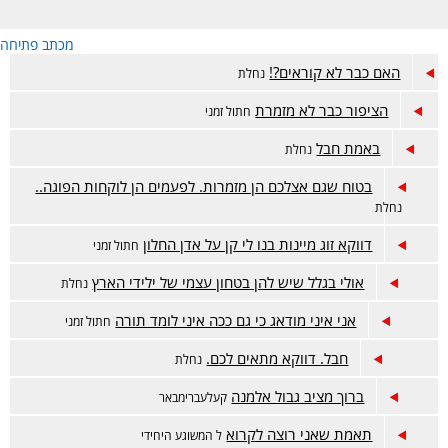
מכתב פתיחה
האם כבר לא קוראים?!
נחלת
הציפור כבר לא מזמרת
חתול זמני
באמת חבל
נחלת
בטוח שגם אצלכם הן מזמרות. לפעמים הן לוקחות הפוגה..
נחלת
דווקא זוג מיינות בנו לי קן על אדן החלון
חתול זמני
אולי בגלל שיש להן בטחון עצמי של ילידי הארץ
נחלת
אני איני מודאג כי גם ככה איני לומד תורה
חתול זמני
חבל. דווקא מתאים לכם.
נחלת
ברוך מציב גבול אלמנה
קעלעברימבאר
תאמת שאני רוצה לקרוא
ל המשוגע היחידי