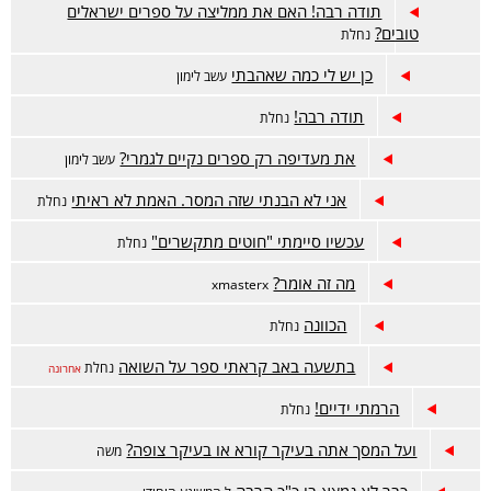
תודה רבה! האם את ממליצה על ספרים ישראלים
טובים?
נחלת
כן יש לי כמה שאהבתי
עשב לימון
תודה רבה!
נחלת
את מעדיפה רק ספרים נקיים לגמרי?
עשב לימון
אני לא הבנתי שזה המסר. האמת לא ראיתי
נחלת
עכשיו סיימתי "חוטים מתקשרים"
נחלת
מה זה אומר?
xmasterx
הכוונה
נחלת
בתשעה באב קראתי ספר על השואה
נחלת
אחרונה
הרמתי ידיים!
נחלת
ועל המסך אתה בעיקר קורא או בעיקר צופה?
משה