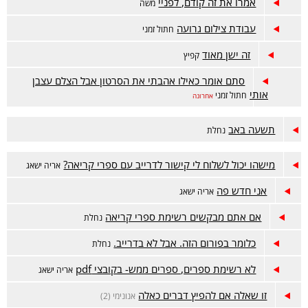
אמרו את זה קודם, לפניי
משה
עבודת צילום גרועה
חתול זמני
זה ישן מאוד
קפיץ
סתם אומר כאילו אהבתי את הסרטון אבל הצלם עצבן
אותי
חתול זמני
אחרונה
תשעה באב
נחלת
מישהו יכול לשלוח לי קישור לדרייב עם ספרי קריאה?
אריה ישאג
אני חדש פה
אריה ישאג
אם אתם מבקשים רשימת ספרי קריאה
נחלת
כלומר בפורום הזה. אבל לא בדרייב.
נחלת
לא רשימת ספרים, ספרים ממש- בקובצי pdf
אריה ישאג
זו שאלה אם להפיץ דברים כאלה
אנונימי (2)