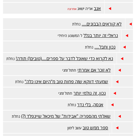
אגב
אריה ישאג
אחרונה
לא קוראים הבבונים....
נחלת
נראלי זה יותר בגלל
ל המשוגע היחידי
נכון וחבל....
נחלת
נא לקרוא כדי שאוכל לדבר על ספרים....(טובים!) תודה!
נחלת
לא זוכר אם אמרתי
חתול זמני
שמעתי דווקא שזה פחות טוב מ"היום אינו כלה"
נחלת
נכון, זה גולמי יותר
חתול זמני
אנסה, בלי נדר
נחלת
שאלתי מהספריה "אבידות" של מיכאל שיינפלד (?)
נחלת
ספר ממש טוב
עשב לימון