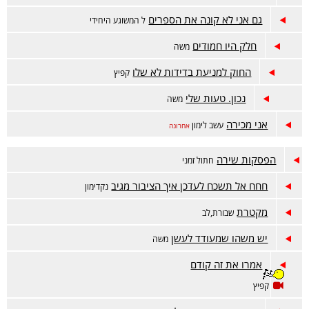
גם אני לא קונה את הספרים
ל המשוגע היחידי
חלק היו חמודים
משה
החוק למניעת בדידות לא שלו
קפיץ
נכון. טעות שלי
משה
אני מכירה
עשב לימון
אחרונה
הפסקות שירה
חתול זמני
חחח אל תשכח לעדכן איך הציבור מגיב
נקדימון
מקטרת
שבורת,לב
יש משהו שמעודד לעשן
משה
אמרו את זה קודם
קפיץ