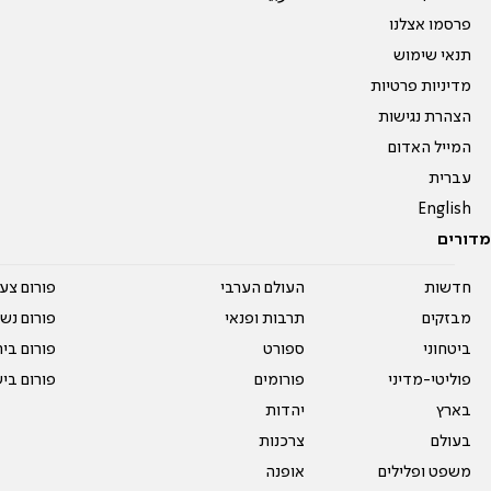
פרסמו אצלנו
תנאי שימוש
מדיניות פרטיות
הצהרת נגישות
המייל האדום
עברית
English
מדורים
חדשות
העולם הערבי
פורום צע
מבזקים
תרבות ופנאי
פורום נשו
ביטחוני
ספורט
פורום בי
פוליטי-מדיני
פורומים
פורום בי
בארץ
יהדות
בעולם
צרכנות
משפט ופלילים
אופנה