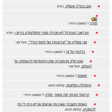
טוב.בעז"ה אשלח.
נחלת
תודה
ל המשוגע היחידי
יש ז'אנר מעודף? לא מכירה ספרי מתח/מדע בדיוני.
נחלת
אני ממליץ על "זכרונותיו של חתול נודד".
חתול זמני
בדקתי על זה
ל המשוגע היחידי
זאת חלק מהתכנית שלנו (חתולים) להשתלט על
העולם.
חתול זמני
תאמת
ל המשוגע היחידי
טיפהלה המלצות.
קולמוס הנפש.
קראתי קורמו יפה מאוד, תודה
ל המשוגע היחידי
האמת חשבתי שאין פה אנשים אז לא היה לי כח
להשקיע.
קולמוס הנפש.