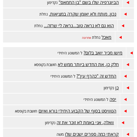
הביוגרפיה שלו בשם "בן החמאס"
נקדימון
נכון. מותח ולא יאומן שקרה במציאות.
נחלת
הוא גם לא נראה טוב...נראה לי שרזה...
נחלת
מאכל
נחלת
אחרונה
מישו מכיר יואב בלום?
ל המשוגע היחידי
חלק כן, את החדש ביותר ממש לא
חושבת בקופסא
החדש זה "כהרף עין"?
ל המשוגע היחידי
כן
נקדימון
יפה
ל המשוגע היחידי
הטוויסט בסוף של הקבוע היחידי נורא ואיום
חושבת בקופסא
וואלה, אני באמת לא זוכר את זה
נקדימון
קראתי כמה ספרים ישנים שלו
משה