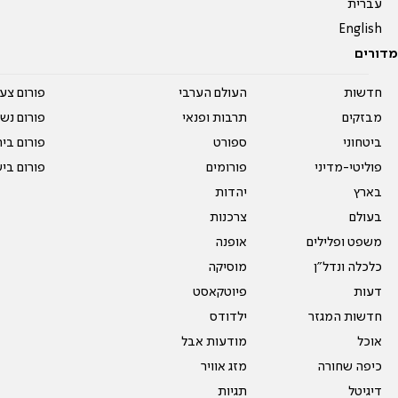
עברית
English
מדורים
חדשות
העולם הערבי
פורום צע
מבזקים
תרבות ופנאי
פורום נשו
ביטחוני
ספורט
פורום בי
פוליטי-מדיני
פורומים
פורום בי
בארץ
יהדות
בעולם
צרכנות
משפט ופלילים
אופנה
כלכלה ונדל"ן
מוסיקה
דעות
פיוטקאסט
חדשות המגזר
ילדודס
אוכל
מודעות אבל
כיפה שחורה
מזג אוויר
דיגיטל
תגיות