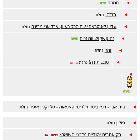
ממממ
משה
תודה!
נחלת
עדיין לא קראתי שם הכל בעיון, אבל אני מבינה
נחלת
זה קשקוש וזה זניח
משה
ומה
נחלת
טוב. תודה!
נחלת
אחרונה
משה
בית אבי - רפי ביטון וילדים; פאפאוה - טל וקנין איפה
נחלת
פולין
נחלת
רק אתרים יהודיים מלפני השואה?
פשוט אני..