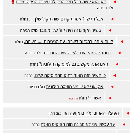
לא, הוא עשה הכל כולל הכל, לחן שירה הפקה מילים
כולנו הביתה
אבל מי שר? אמרת קודם שזה הקול שלך....
נחלת
בשיר הקודם זה היה קול שלי מעובד
כולנו הביתה
ליווה אותנו בהכנות לשבת. עם הגיטרות......משמח.
נחלת
נחמד לשמוע. אגב לאיזה שיר התכוונת
כולנו הביתה
האם אתה מקשיב גם למוסיקה חילונית?
נחלת
כי השיר הזה מאוד רחוק מהמוסיקה שלנו.
נחלת
אה, אני לא שומע מוזיקה חילונית
כולנו הביתה
אשריך!
נחלת
אחרונה
הפיצ'ר האהוב עליי בתקופה הזו
עשב לימון
עד עכשיו אני לא מבינה מזה הקוקיס האלה
נחלת