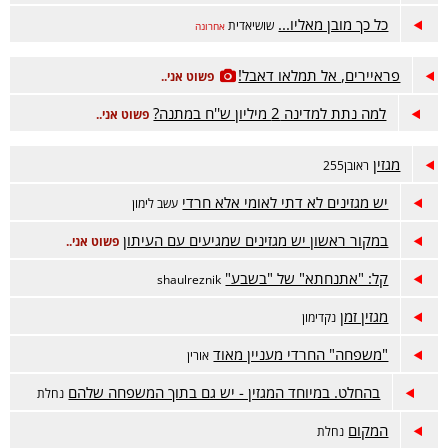
כל כך מובן מאליו...
שושיאדית
אחרונה
פראיירים, אל תמלאו דאבל!
פשוט אני..
למה נתת למדינה 2 מיליון ש''ח במתנה?
פשוט אני..
מגזין
ראובן255
יש מגזינים לא דתי לאומי אלא חרדי
עשב לימון
במקור ראשון יש מגזינים שמגיעים עם העיתון
פשוט אני..
קל: "אתנחתא" של "בשבע"
shaulreznik
מגזין זמן
נקדימון
"משפחה" החרדי מעניין מאוד
אורין
בהחלט. במיוחד המגזין - יש גם בתוך המשפחה שלהם
נחלת
המקום
נחלת