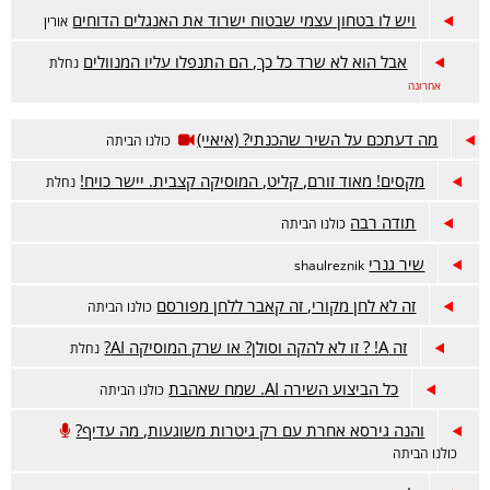
ויש לו בטחון עצמי שבטוח ישרוד את האנגלים הדוחים
אורין
אבל הוא לא שרד כל כך, הם התנפלו עליו המנוולים
נחלת
אחרונה
מה דעתכם על השיר שהכנתי? (איאיי)
כולנו הביתה
מקסים! מאוד זורם, קליט, המוסיקה קצבית. יישר כויח!
נחלת
תודה רבה
כולנו הביתה
שיר גנרי
shaulreznik
זה לא לחן מקורי, זה קאבר ללחן מפורסם
כולנו הביתה
זה A! ? זו לא להקה וסולן? או שרק המוסיקה AI?
נחלת
כל הביצוע השירה AI. שמח שאהבת
כולנו הביתה
והנה גירסא אחרת עם רק גיטרות משוגעות, מה עדיף?
כולנו הביתה