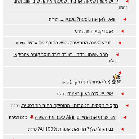
לי יש משהו שמאוד אהבתי. שמעתי את זה שוב ושוב ושוב
נחלת
וואי.. לאן את נוסעת? מעניין….
זמירות
אנטרקטיקה
חתול זמני
זו לא העונה המתאימה- שיא החורף שם עכשיו
זמירות
ספר ששמו "בדד" -רצ'רד בירד חוקר קוטב אמריקאי
נחלת
💯🏆 (על הניחוש המדויק…)
פ.א.
אולי יש לכם רעיון באמת?
נחלת
מקסים מקסים. הגיטרות - המוסיקה פחות בומבסטית.
נחלת
אני שרתי את המילים, והAI עיבד את השירה
כולנו הביתה
גם הקול שלך? מה זאת אומרת 100% AI?
נחלת