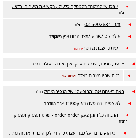
ייתכן ש"המקום" בהפסקה כלשהי, בקש את הישנים. כדאי.
נחלת
זמן - 02-5002834
נחלת
עולם קטן/שביעי/מצב הרוח
ארץ השוקולד
עיתוני שבת
נקדימון
אחרונה
צרפת, ספרד, שריפות ענק. אין מקרה בעולם.
נחלת
בטח שהיו מצבים כאלה
פשוט אני..
האם ראיתם את "ההופעה" של הנסיך הירוק
נחלת
לא צפיתי בהופעה באוקספורד
אריק מהדרום
המנחה כל הזמן צעק order order - שקט תפסיק תפסיק
נחלת
כי הוא מדבר על כבוד עצמי כיהודי. לכן הזכרתי את זה
נחלת