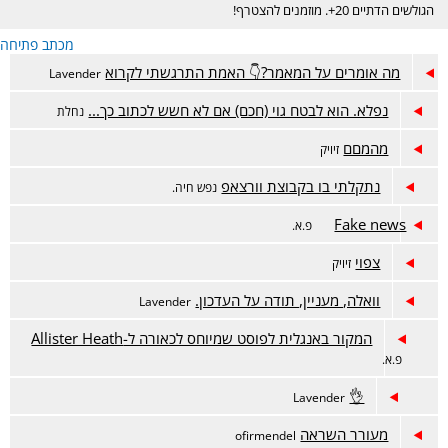
הגולשים הדתיים 20+. מוזמנים להצטרף!
מכתב פתיחה
מה אומרים על המאמר?👇 האמת התרגשתי לקרוא
Lavender
נפלא. הוא לבטח גוי (חכם) אם לא חשש לכתוב כך...
נחלת
מהמםם
זיויק
נתקלתי בו בקבוצת וורצאפ
נפש חיה.
Fake news
פ.א.
צפוי
זיויק
וואלה, מעניין, תודה על העדכון.
Lavender
המקור באנגלית לפוסט שמיוחס לכאורה ל-Allister Heath
פ.א.
👌
Lavender
מעורר השראה
ofirmendel