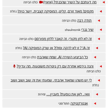
מה דעתכם על השיר שהכנתי? (איאיי)
כולנו הביתה
מקסים! מאוד זורם, קליט, המוסיקה קצבית. יישר כויח!
נחלת
תודה רבה
כולנו הביתה
שיר גנרי
shaulreznik
זה לא לחן מקורי, זה קאבר ללחן מפורסם
כולנו הביתה
זה A! ? זו לא להקה וסולן? או שרק המוסיקה AI?
נחלת
כל הביצוע השירה AI. שמח שאהבת
כולנו הביתה
והנה גירסא אחרת עם רק גיטרות משוגעות, מה עדיף?
כולנו הביתה
לי יש משהו שמאוד אהבתי. שמעתי את זה שוב ושוב ושוב
נחלת
וואי.. לאן את נוסעת? מעניין….
זמירות
אנטרקטיקה
חתול זמני