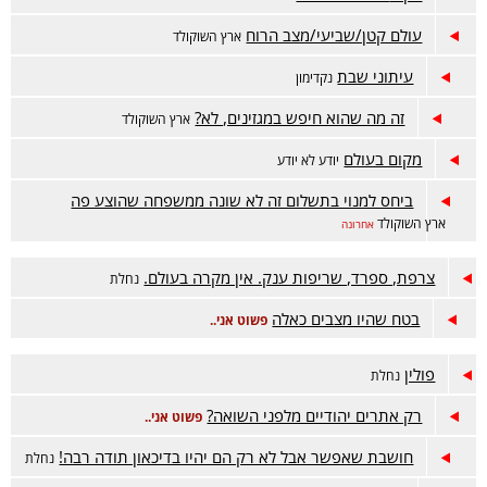
עולם קטן/שביעי/מצב הרוח
ארץ השוקולד
עיתוני שבת
נקדימון
זה מה שהוא חיפש במגזינים, לא?
ארץ השוקולד
מקום בעולם
יודע לא יודע
ביחס למנוי בתשלום זה לא שונה ממשפחה שהוצע פה
ארץ השוקולד
אחרונה
צרפת, ספרד, שריפות ענק. אין מקרה בעולם.
נחלת
בטח שהיו מצבים כאלה
פשוט אני..
פולין
נחלת
רק אתרים יהודיים מלפני השואה?
פשוט אני..
חושבת שאפשר אבל לא רק הם יהיו בדיכאון תודה רבה!
נחלת