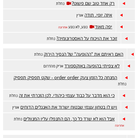
רק אחד טוב שם פשוט?
נחלת
איזה יופי. תודה
אורין
יפה מאוד
נוגע, לא נוגע
אחרונה
זוכר את הויכוח על האסטרונומיה?
נחלת
האם ראיתם את "ההופעה" של הנסיך הירוק
נחלת
לא צפיתי בהופעה באוקספורד
אריק מהדרום
המנחה כל הזמן צעק order order - שקט תפסיק תפסיק
נחלת
כי הוא מדבר על כבוד עצמי כיהודי. לכן הזכרתי את זה
נחלת
ויש לו בטחון עצמי שבטוח ישרוד את האנגלים הדוחים
אורין
אבל הוא לא שרד כל כך, הם התנפלו עליו המנוולים
נחלת
אחרונה