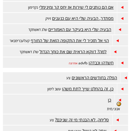
אם הם נותנים לי שירות אז יחס קר ומינימלי
נקדימון
מסתדר, הבעיה שלי היא עם כנענים
זיויק
הבעיה שלי היא בעיקר עם האמוריים
שלג דאשתקד
הוי אל תזכיר לי את התקופה הזאת של החורף
קעלעברימבאר
למה? דווקא הראית שם את כוחך הגדול
שלג דאשתקד
חשדהו וכבדהו
advfb
אחרונה
הפלה בחודשים הראשונים
צע
כן. זה בהחלט שייך לתת משהו
עשב לימון
כן
אנוני.מית
סליחה, לא הבנתי מי זה שניכם?
צע
אתה לא נשוי?