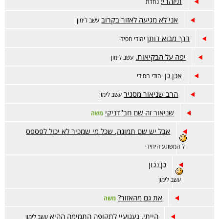
תיזהרי!
נחלת
אני לא מגיעה לאזור בקרוב
עשב לימון
דרך מבוא דותן
יהודי חסידי
יפה על הבקיאות.
עשב לימון
אכן כן
יהודי חסידי
הרב שניאור מסגיר
עשב לימון
שניאור זה שם חב''דניקי
משה
אבל יש שם תמונה, שכל מי שמכיר לא יכול לפספס
ל המשוגע היחידי
כן נכון
עשב לימון
את גם מהאזור?
משה
הייתי. געגועיי לתקופה התמימה ההיא
עשב לימון