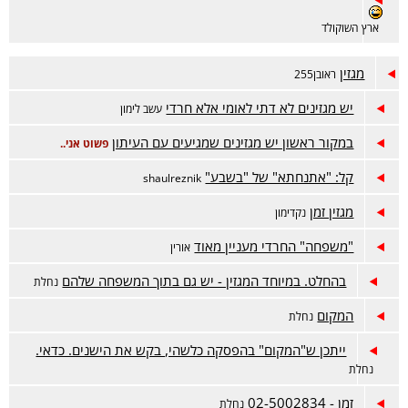
ארץ השוקולד
מגזין
ראובן255
יש מגזינים לא דתי לאומי אלא חרדי
עשב לימון
במקור ראשון יש מגזינים שמגיעים עם העיתון
פשוט אני..
קל: "אתנחתא" של "בשבע"
shaulreznik
מגזין זמן
נקדימון
"משפחה" החרדי מעניין מאוד
אורין
בהחלט. במיוחד המגזין - יש גם בתוך המשפחה שלהם
נחלת
המקום
נחלת
ייתכן ש"המקום" בהפסקה כלשהי, בקש את הישנים. כדאי.
נחלת
זמן - 02-5002834
נחלת