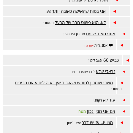
אנוני.מית
אני בטוח שהאישה כאובה יותר
צע
לא. הוא פשוט חבר של הבעל
הסטורי
אותי מאוד שימח
מתיכון ועד מעון
❤️
אנוני.מית
אחרונה
כביש 60
עשב לימון
נראלי שלא
ל המשוגע היחידי
משבי שומרון לחומש ושא-נור אין בעיה ליסוע אם מכירים
הסטורי
עוד לא
רקאני
אם אני מבין נכון
משה
מצויין.. אז יש דרך
עשב לימון