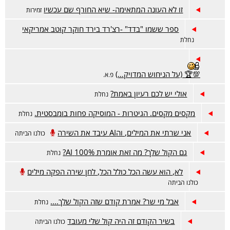
זו לא העונה המתאימה- שיא החורף שם עכשיו
זמירות
ספר ששמו "בדד" -רצ'רד בירד חוקר קוטב אמריקאי
נחלת
💯🏆 (על הניחוש המדויק…)
פ.א.
אולי יש לכם רעיון באמת?
נחלת
מקסים מקסים. הגיטרות - המוסיקה פחות בומבסטית.
נחלת
אני שרתי את המילים, והAI עיבד את השירה
כולנו הביתה
גם הקול שלך? מה זאת אומרת 100% AI?
נחלת
לא, הוא עשה הכל כולל הכל, לחן שירה הפקה מילים
כולנו הביתה
אבל מי שר? אמרת קודם שזה הקול שלך....
נחלת
בשיר הקודם זה היה קול שלי מעובד
כולנו הביתה