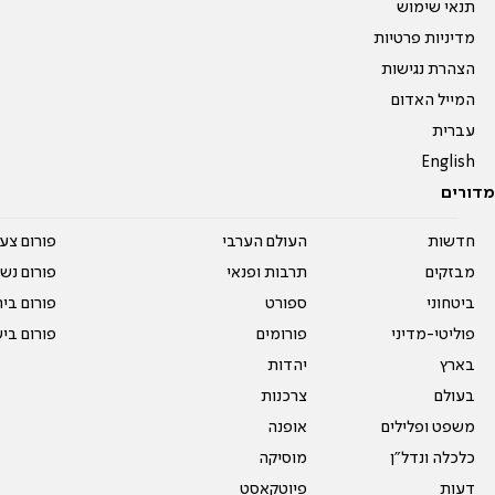
תנאי שימוש
מדיניות פרטיות
הצהרת נגישות
המייל האדום
עברית
English
מדורים
חדשות
העולם הערבי
פורום צע
מבזקים
תרבות ופנאי
פורום נשו
ביטחוני
ספורט
פורום בי
פוליטי-מדיני
פורומים
פורום בי
בארץ
יהדות
בעולם
צרכנות
משפט ופלילים
אופנה
כלכלה ונדל"ן
מוסיקה
דעות
פיוטקאסט