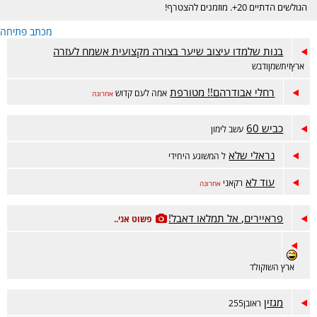
הגולשים הדתיים 20+. מוזמנים להצטרף!
מכתב פתיחה
בנות שלמדו עיצוב שיער בצורה מקצועית אשמח לעזרה
ארץזיתשמןודבש
רחלי אבודרהם!! מטורפת
אמה לעם קדוש
אחרונה
כביש 60
עשב לימון
נראלי שלא
ל המשוגע היחידי
עוד לא
רקאני
אחרונה
פראיירים, אל תמלאו דאבל!
פשוט אני..
ארץ השוקולד
מגזין
ראובן255