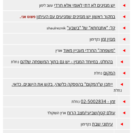
יש מגזינים לא דתי לאומי אלא חרדי
עשב לימון
במקור ראשון יש מגזינים שמגיעים עם העיתון
פשוט אני..
קל: "אתנחתא" של "בשבע"
shaulreznik
מגזין זמן
נקדימון
"משפחה" החרדי מעניין מאוד
אורין
בהחלט. במיוחד המגזין - יש גם בתוך המשפחה שלהם
נחלת
המקום
נחלת
ייתכן ש"המקום" בהפסקה כלשהי, בקש את הישנים. כדאי.
נחלת
זמן - 02-5002834
נחלת
עולם קטן/שביעי/מצב הרוח
ארץ השוקולד
עיתוני שבת
נקדימון