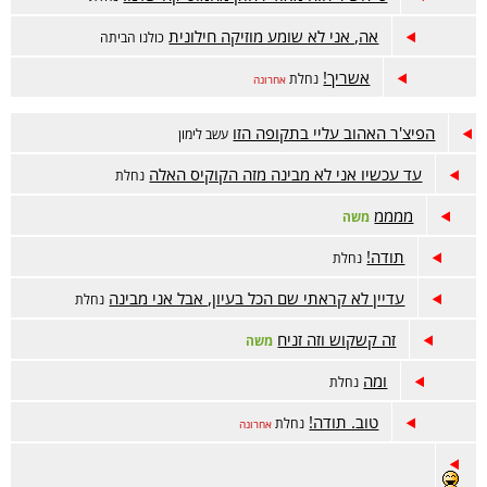
אה, אני לא שומע מוזיקה חילונית
כולנו הביתה
אשריך!
נחלת
אחרונה
הפיצ'ר האהוב עליי בתקופה הזו
עשב לימון
עד עכשיו אני לא מבינה מזה הקוקיס האלה
נחלת
ממממ
משה
תודה!
נחלת
עדיין לא קראתי שם הכל בעיון, אבל אני מבינה
נחלת
זה קשקוש וזה זניח
משה
ומה
נחלת
טוב. תודה!
נחלת
אחרונה