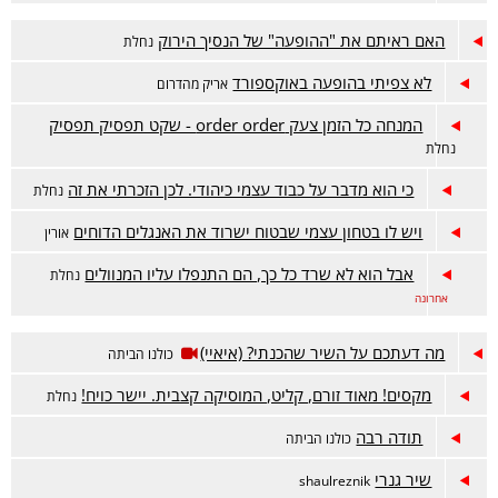
האם ראיתם את "ההופעה" של הנסיך הירוק
נחלת
לא צפיתי בהופעה באוקספורד
אריק מהדרום
המנחה כל הזמן צעק order order - שקט תפסיק תפסיק
נחלת
כי הוא מדבר על כבוד עצמי כיהודי. לכן הזכרתי את זה
נחלת
ויש לו בטחון עצמי שבטוח ישרוד את האנגלים הדוחים
אורין
אבל הוא לא שרד כל כך, הם התנפלו עליו המנוולים
נחלת
אחרונה
מה דעתכם על השיר שהכנתי? (איאיי)
כולנו הביתה
מקסים! מאוד זורם, קליט, המוסיקה קצבית. יישר כויח!
נחלת
תודה רבה
כולנו הביתה
שיר גנרי
shaulreznik