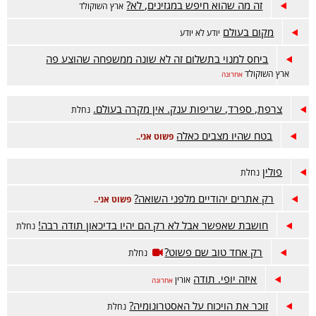
זה מה שהוא חיפש במגזינים, לא?
ארץ השוקולד
מקום בעולם
יודע לא יודע
ביחס למנוי בתשלום זה לא שונה ממשפחה שהוצע פה
ארץ השוקולד
אחרונה
צרפת, ספרד, שריפות ענק. אין מקרה בעולם.
נחלת
בטח שהיו מצבים כאלה
פשוט אני..
פולין
נחלת
רק אתרים יהודיים מלפני השואה?
פשוט אני..
חושבת שאפשר אבל לא רק הם יהיו בדיכאון תודה רבה!
נחלת
רק אחד טוב שם פשוט?
נחלת
איזה יופי. תודה
אורין
אחרונה
זוכר את הויכוח על האסטרונומיה?
נחלת