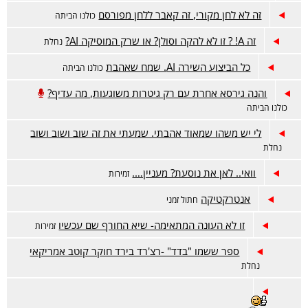
זה לא לחן מקורי, זה קאבר ללחן מפורסם
כולנו הביתה
זה A! ? זו לא להקה וסולן? או שרק המוסיקה AI?
נחלת
כל הביצוע השירה AI. שמח שאהבת
כולנו הביתה
והנה גירסא אחרת עם רק גיטרות משוגעות, מה עדיף?
כולנו הביתה
לי יש משהו שמאוד אהבתי. שמעתי את זה שוב ושוב ושוב
נחלת
וואי.. לאן את נוסעת? מעניין….
זמירות
אנטרקטיקה
חתול זמני
זו לא העונה המתאימה- שיא החורף שם עכשיו
זמירות
ספר ששמו "בדד" -רצ'רד בירד חוקר קוטב אמריקאי
נחלת