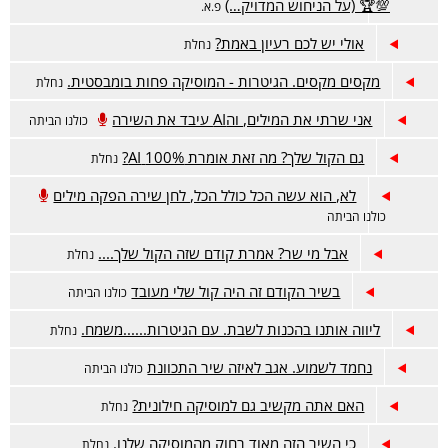
💯🏆 (על הניחוש המדויק…)
פ.א.
אולי יש לכם רעיון באמת?
נחלת
מקסים מקסים. הגיטרות - המוסיקה פחות בומבסטית.
נחלת
אני שרתי את המילים, והAI עיבד את השירה
כולנו הביתה
גם הקול שלך? מה זאת אומרת 100% AI?
נחלת
לא, הוא עשה הכל כולל הכל, לחן שירה הפקה מילים
כולנו הביתה
אבל מי שר? אמרת קודם שזה הקול שלך....
נחלת
בשיר הקודם זה היה קול שלי מעובד
כולנו הביתה
ליווה אותנו בהכנות לשבת. עם הגיטרות......משמח.
נחלת
נחמד לשמוע. אגב לאיזה שיר התכוונת
כולנו הביתה
האם אתה מקשיב גם למוסיקה חילונית?
נחלת
כי השיר הזה מאוד רחוק מהמוסיקה שלנו.
נחלת