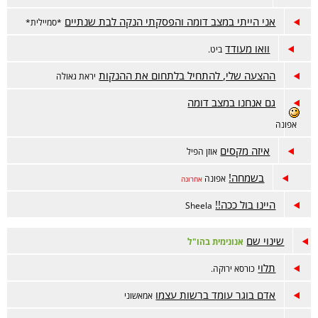
אני הייתי במצב דומה והפסקתי הנקה לבת שנתיים
*סמיילית*
וואו מעודד
ביט.
ההצעה שלי, להתחיל בלתחום את ההנקות
יראת גאולה
גם אנחנו במצב דומה
אפונה
איזה מקסים
אוזן הפיל
בשמחה!
אפונה
אחרונה
היינו בול ככה!!
Sheela
שינוי שם
אנונימית בהו"ל
תלוי
כורסא ירוקה.
אדם בוגר עומד ברשות עצמו
אמאשוני