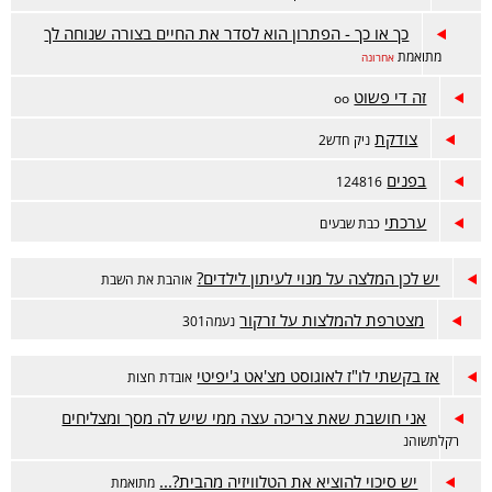
כך או כך - הפתרון הוא לסדר את החיים בצורה שנוחה לך
מתואמת
אחרונה
זה די פשוט
oo
צודקת
ניק חדש2
בפנים
124816
ערכתי
כבת שבעים
יש לכן המלצה על מנוי לעיתון לילדים?
אוהבת את השבת
מצטרפת להמלצות על זרקור
נעמה301
אז בקשתי לו"ז לאוגוסט מצ'אט ג'יפיטי
אובדת חצות
אני חושבת שאת צריכה עצה ממי שיש לה מסך ומצליחים
רקלתשוהנ
יש סיכוי להוציא את הטלוויזיה מהבית?...
מתואמת