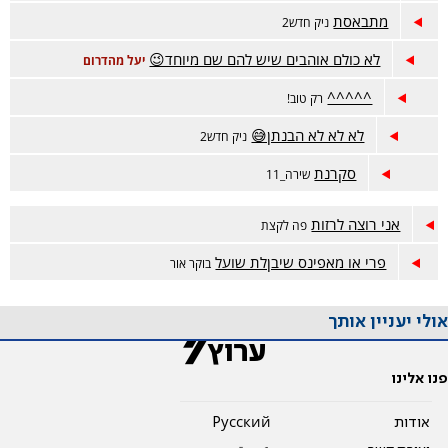
מתבאסת
ניק חדש2
לא כולם אוהבים שיש להם שם מיוחד😉
יעל מהדרום
^^^^^
רק טוב!
לא לא לא הבנתן😅
ניק חדש2
סקרנת
שירה_11
אני רוצה לרזות
פה לקצת
פרי או מאפינס שיבןלת שועל
בוקר אור
אולי יעניין אותך
פנו אלינו
אודות
Pусский