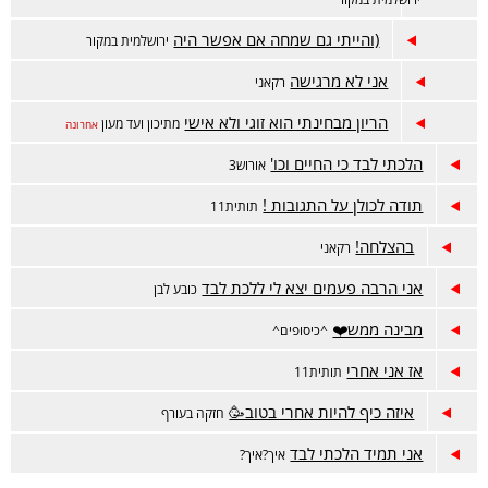
(והייתי גם שמחה אם אפשר היה
ירושלמית במקור
אני לא מרגישה
רקאני
הריון מבחינתי הוא זוגי ולא אישי
מתיכון ועד מעון
אחרונה
הלכתי לבד כי החיים וכו'
אורוש3
תודה לכולן על התגובות !
תותית11
בהצלחה!
רקאני
אני הרבה פעמים יצא לי ללכת לבד
כובע לבן
מבינה ממש❤️
^כיסופים^
אז אני אחרי
תותית11
איזה כיף להיות אחרי בטוב🥳
חזקה בעורף
אני תמיד הלכתי לבד
איך?איך?