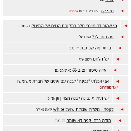
טיפ קטן
עוד מעט פסח
אחרונה
מי שהורידה מוצרי חלב בתקופת הגזים של התינוק
רק טוב!
מה חסר לך?
השם שלי
בדיוק מה שכתבת
רק טוב!
על הלחם
השם שלי
איזה סיפור עצוב 🤣
באתי מפעם
אני אכלתי "גבינה" לבנה עם זיתים של חברת משומשו
יעל מהדרום
יש תחליף גבינה לבנה מצויין
אן אליוט
לקפה - משקה שבולת שועל white
יראת גאולה
תודה רבה! קפה לא שותה
רק טוב!