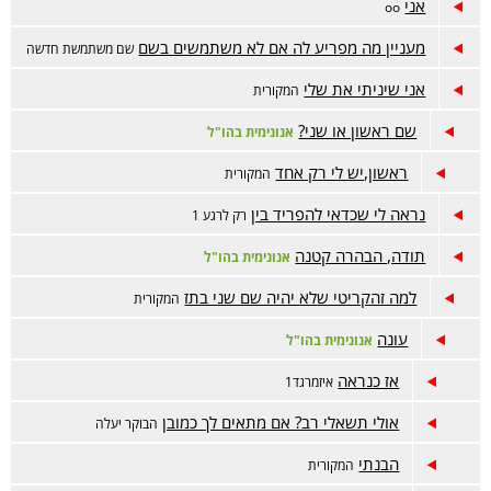
אני
oo
מעניין מה מפריע לה אם לא משתמשים בשם
שם משתמשת חדשה
אני שיניתי את שלי
המקורית
שם ראשון או שני?
אנונימית בהו"ל
ראשון,יש לי רק אחד
המקורית
נראה לי שכדאי להפריד בין
רק לרגע 1
תודה, הבהרה קטנה
אנונימית בהו"ל
למה זהקריטי שלא יהיה שם שני בתז
המקורית
עונה
אנונימית בהו"ל
אז כנראה
איזמרגד1
אולי תשאלי רב? אם מתאים לך כמובן
הבוקר יעלה
הבנתי
המקורית