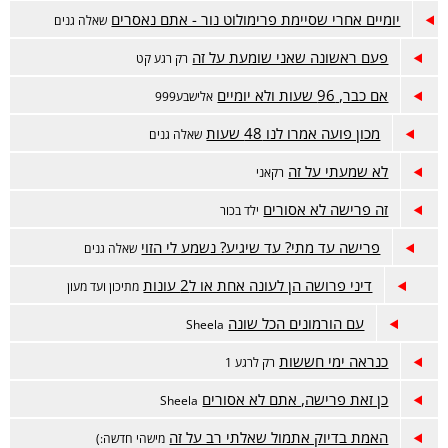
יומיים אחרי שסיימת פרימולוט נור - אתם נאסרים
שאלה גנים
פעם ראשונה שאני שומעת על זה
רק רגע קט
אם כבר, 96 שעות ולא יומיים
אלישבע999
מכון פועה אמרו לנו 48 שעות
שאלה גנים
לא שמעתי על זה
רקאני
זה פרישה לא אסורים
ילד בכור
פרישה עד מתי? עד שיגיע? נשמע לי הזוי
שאלה גנים
דיני פרושה הן לעונה אחת או ל2 עונות
מתיכון ועד מעון
עם הורמונים הכל שונה
Sheela
כנראה ימי חששות
רק לרגע 1
כן זאת פרישה, אתם לא אסורים
Sheela
האמת בדיוק אתמול שאלתי רב על זה
מישהי חדשה:)