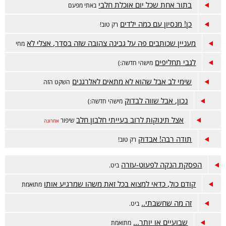
בתור אחת שכל יום אוכלת חלבי
באתי מפעם
כן! מנסיון עם כמה ילדים
רק טוב!
מעניין שכותבים פה על גבינה צהובה שזה בסדר, אצלי לא
מחי
לגבי תחליפים
מישהי חדשה:)
שימי לב אבל שהוא לא מתאים לאלרגנים
השקט הזה
נכון, אבל שווה לבדוק
מישהי חדשה:)
אצל תינוקות לרוב בעייתי חלבון חלב
שיפור
אחרונה
תודה רבה! אבדוק
רק טוב!
הפסקת הנקה לפעוט-עזרה
ביט.
קודם כול, כדאי למצוא בכל זאת משהו שמרגיע אותו
מתואמת
זה מה שחשבתי..
ביט.
שבועיים או יותר...
מתואמת