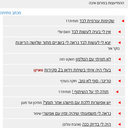
ההתייעצות בפורום אינה
מחליפה ייעוץ רפואי ונעשית
מכתב פתיחה
באחריות המתייעצת בלבד.
הפורום דתי, נא לכבד את
שקיפות עורפית לבד
תותית11
רגשות הגולשות בסגנון
השאלות והתשובות. קישור
אין לי בעיה לעשות לבד
השם שלי
לפורום אמהות הפתוח-
https://www.inn.co.il/Forum/Forum.aspx/f449
יצא לי לעשות לבד נראה לי בשניים מתוך שלושה הריונות
בוקר אור
לא חוויתי עם הטלפון
השקט הזה
בעלי היה איתי בשיחת וידאו ב2 סקירות
טארקו
טריגר- סוף לא טוב.
חזקה בעורף
תודה לך על השיתוף !
תותית11
יש אפשרות ללכת עם מישהו אחר תומך?
מתיכון ועד מעון
נראה לי משמעותי שיהיה זמין עם אפשרי
שיפור
היה לי בדיוק ככה
(אהבת עולם)