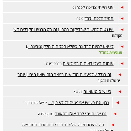
אני הייתי צריכה
קטנה67
תמיד הלכתי לבד
פילה
יש נטיה לחשוב שבדיקות בהריון זה רק מרגש ומקבלים דש
מקרמה
לי יצא להיות לבד גם כשלא הכל היה חלק (טריגר...)
אנונימית בהו"ל
אומנם בעלי לא היה במילואים
טרמפולינה
זה בגלל שלפעמים מודיעים במצב הזה שאין היריון יותר
ירושלמית במקור
כי יש סיטואציות
רקאני
נכון וגם כשיש אמפטיה זה לא כיף...
ירושלמית במקור
גם אני חויתי לבד אולטרסאונד
טרמפולינה
מה שאמרתי זה שלמרר בבכי בפרוזדור המרפאה
ירושלמית במקור