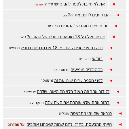
את לא חייבת לספר להם
כורסא ירוקה.
אחרונה
הם חייבים לדעת את זה?
oo
זה מופיע בספח של ההורים
המקורית
ילדים מעל גיל 18 מופיעים בספח של ההורים?
דיאן ד.
ככה גם אני מכירה. עד גיל 18 אם מדפיסים חדש
מנגואית
בוודאי
המקורית
כל הילדים מופיעים
כורסא ירוקה.
לפני מספר שנים שינו את זה
124816
זה דור אחר וזה מאוד תלוי מה האופי שלהם
אמאשוני
בתור אחת שלא אוהבת את השם שלה
הבוקר יעלה
כנראה שהייתי מתבאסת
ענבלית
הייתי מתבעסת. בחרנו להם שמות שאנחנו אוהבים
יעל מהדרום