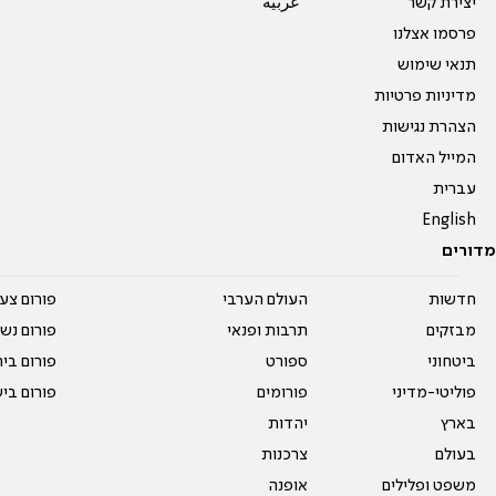
יצירת קשר
عربية
פרסמו אצלנו
תנאי שימוש
מדיניות פרטיות
הצהרת נגישות
המייל האדום
עברית
English
מדורים
חדשות
העולם הערבי
פורום צע
מבזקים
תרבות ופנאי
פורום נשו
ביטחוני
ספורט
פורום בי
פוליטי-מדיני
פורומים
פורום בי
בארץ
יהדות
בעולם
צרכנות
משפט ופלילים
אופנה