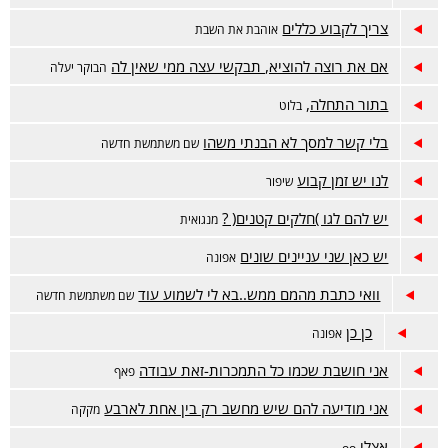
צריך לקבוע כללים
אוהבת את השבת
אם את רוצה להוציא, תבקשי עצה ממי שאין לה
הבוקר יעלה
בתור התחלה,
בלוט
בלי קשר למסך לא הבנתי משהו
שם משתמשת חדשה
לנו יש זמן קבוע
שיפור
יש להם לגו )חלקים קטנים( ?
מנגואית
יש כאן שני עניינים שונים
אפונה
וואי כתבת מהמם ממש..בא לי לשמוע עוד
שם משתמשת חדשה
כן כן
אפונה
אני חושבת שכמו כל התמכרות-זאת עבודה
פאף
אני מודיעה להם שיש מחשב רק בין אחת לארבע
מקקה
אצלי
oo