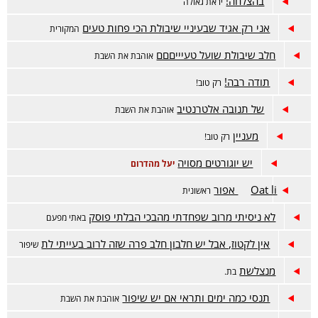
בהצלחה!
יראת גאולה
אני רק אגיד שבעיניי שיבולת הכי פחות טעים
המקורית
חלב שיבולת שועל טעיייםםם
אוהבת את השבת
תודה רבה!
רק טוב!
של תנובה אלטרנטיב
אוהבת את השבת
מעניין
רק טוב!
יש יוגורטים מסויה
יעל מהדרום
Oat li אפור
ראשונית
לא ניסיתי מרוב שפחדתי מהבכי הבלתי פוסק
באתי מפעם
אין לקטוז, אבל יש חלבון חלב פרה שזה לרוב בעייתי לת
שיפור
מנצלשת
בת.
תנסי כמה ימים ותראי אם יש שיפור
אוהבת את השבת