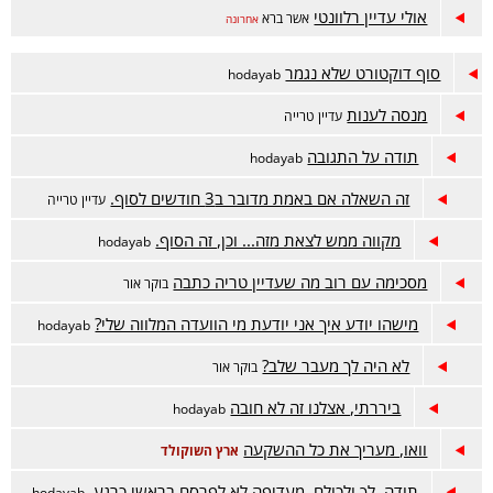
אולי עדיין רלוונטי
אשר ברא
אחרונה
סוף דוקטורט שלא נגמר
hodayab
מנסה לענות
עדיין טרייה
תודה על התגובה
hodayab
זה השאלה אם באמת מדובר ב3 חודשים לסוף.
עדיין טרייה
מקווה ממש לצאת מזה... וכן, זה הסוף.
hodayab
מסכימה עם רוב מה שעדיין טריה כתבה
בוקר אור
מישהו יודע איך אני יודעת מי הוועדה המלווה שלי?
hodayab
לא היה לך מעבר שלב?
בוקר אור
ביררתי, אצלנו זה לא חובה
hodayab
וואו, מעריך את כל ההשקעה
ארץ השוקולד
תודה, לך ולכולם. מעדיפה לא לפרסם בראשי כרגע.
hodayab