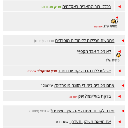
בכללי רוב התארים באקדמיה
אריק מהדרום
פתית שלג
אחרונה
מחפשת מכללות ללימודים מופרדים
אנונימי (פותח)
לא מכיר אבל מקפיץ
פתית שלג
יש למכללת הדסה קמפוס נפרד
ארץ השוקולד
אחרונה
אתם מכירים לימודי תזונה מופרדים?
יהלום12
בדקת באלימה?
זיויק
אחרונה
מלגה לקורס תעודה יקר- איך משיגים?
אנונימי (פותח)
אם מצאת משהו, תעדכן!
אשר ברא