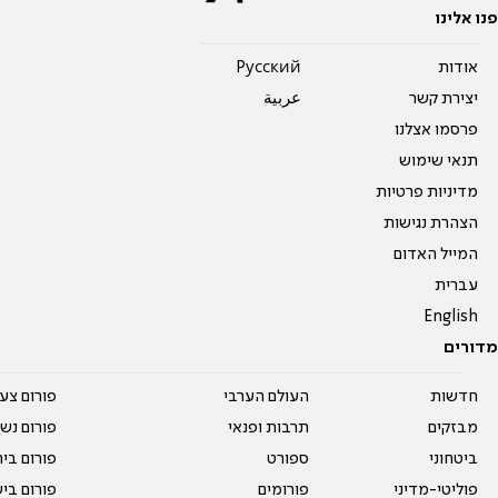
פנו אלינו
אודות
Pусский
יצירת קשר
عربية
פרסמו אצלנו
תנאי שימוש
מדיניות פרטיות
הצהרת נגישות
המייל האדום
עברית
English
מדורים
חדשות
העולם הערבי
פורום צע
מבזקים
תרבות ופנאי
פורום נשו
ביטחוני
ספורט
פורום בי
פוליטי-מדיני
פורומים
פורום בי