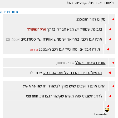
בלימודים אקדמיים/מקצועיים. תהנו!
מכתב פתיחה
מקום לגור
ראובן255
בגבעת שמואל יש מלא חבר'ה בגילך
ארץ השוקולד
אתה עם רכב? באריאל יש ממש אווירה של סטודנטים
אנונימי (2)
תודה אבל אני פחו נייד עם רכב
ראובן255
אחרונה
אוניברסיטת בצאלל
אנונימי (פותח)
הבעש"ט דיבר הרבה על מוסיקה ונפש
שבורת,לב
האם אתם חושבים שיש צורך לבשורה חדשה
פתית שלג
לרגע חשבתי שזה משהו שקשור לנצרות.
חתול זמני
Lavender