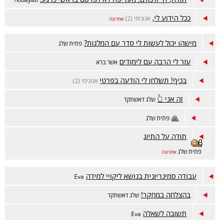
ככל הידוע לי,
אנונימי (2)
אחרונה
מישהו יכול לעשות לי סדר עם המלגות?
פתית שלג
עזר לי הרבה עם לימודים
אשר ברא
בכיף! תשלחו לי הודעה בפרטי
אנונימי (2)
זה אני 👆
שלג דאשתקד
🙏
פתית שלג
תודה על התיוג
פתית שלג
אחרונה
עבודה סמינריונית בנושא ליקויי למידה
Eva
בהצלחה במחקר!
שלג דאשתקד
תשובה לשאלה
Eva