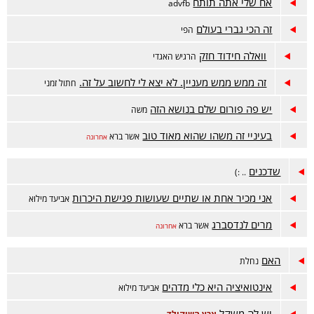
אח שלי אתה תותח
advfb
זה הכי גברי בעולם
הפי
וואלה חידוד חזק
הרגיש האגדי
זה ממש ממש מעניין. לא יצא לי לחשוב על זה.
חתול זמני
יש פה פורום שלם בנושא הזה
משה
בעיניי זה משהו שהוא מאוד טוב
אשר ברא
אחרונה
שדכנים
.. :)
אני מכיר אחת או שתיים שעושות פגישת היכרות
אביעד מילוא
מרים לנדסברג
אשר ברא
אחרונה
האם
נחלת
אינטואיציה היא כלי מדהים
אביעד מילוא
יש לה משקל