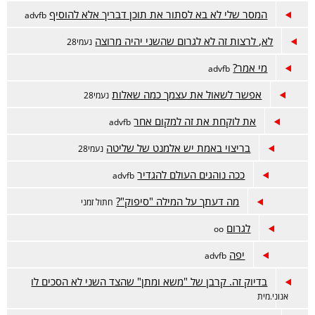
המסר שלי לא בא לסתור את תוכן דבריך אלא להוסיף
advfb
לא, לרצות זה לא לגרום שהשני יהיה מרוצה
נעמי28
מי אמר?
advfb
אפשר לשאול את עצמך כמה שאלות
נעמי28
את לוקחת את זה למקום אחר
advfb
בריצוי באמת יש אלמנט של שליטה
נעמי28
ככה נוהגים העולם להגדיר
advfb
מה דעתך על המילה "סיפוק"?
חתול זמני
לגרום
oo
יפה
advfb
בדיוק זה. קרבן של "משא ומתן" שהצד השני לא הסכים לו
אנוני.מית