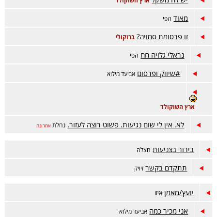
ארץ השוקולד
מאוד
הפי
זו פרסומת סמויה?
ברוקולי
נראלי גלויה חח
הפי
#שיווק ופרסום
אביעד מילוא
ארץ השוקולד
לא. אין לי שום נגיעות. פשוט רוצה לעזור.
נחלת
אחרונה
בירור בצניעות
חצלה
תתקדם בקשר
זיויק
יועץ/מאמן
איזו
אני מכיר כמה
אביעד מילוא