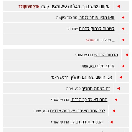
מקווה שיש דרך, אבל זה סיטואציה קשה
ארץ השוקולד
וואו מבין אותך לגמרי
מה כבר ביקשתי
לשמוח לצחוק להנות
שנונימי
..
שפלות רוח
אחרונה
הבחור הרגיש
הרגיש האגדי
זה די תלוי
טבע, אמת
אני חושב שזה גם תהליך
הרגיש האגדי
זה באמת תהליך
טבע, אמת
חחח לא כל-כך הבנתי
הרגיש האגדי
לכל אחד מאיתנו יש כמה צדדים
טבע, אמת
הבנתי תודה רבה !
הרגיש האגדי