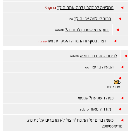
ממליצה לך להבין למה אתה הולך
ברוקולי
ברור לי למה אני הולך
איזו
דווקא מי שמכוון לחתונה?
advfb
רצוי. בסוף זו המטרה העיקרית
איזו
אחרונה
לרצות - זה דבר נפלא
advfb
הבעיה בריצוי
oo
אנוני.מית
כמה השקעת?
שנונימי
מזדהה מאוד
advfb
כשמדברים על המונח 'ריצוי' לא מדברים על נתינה.
מדרשיסטית20