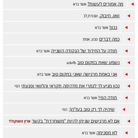
מה אמורים לעשות?
אשר ברא
וואו. חיבוק.
שבורת,לב
נכון!
אשר ברא
כמה דברים
טבע, אמת
תודה על החידוד של הנקודה השנייה
אשר ברא
נשמע שאת במקום טוב
advfb
אני באמת מרגישה שאני במקום טוב
אשר ברא
נכון מגיע לך לגמרי את מדהימה תקראי והלוואי ופגעתי
הפי
תודה הפי!
אשר ברא
שיהיה לך רק טוב בעז"ה(:
הפי
אם לא מרגישים שניתן להיות "משוחררת" בקשר
ארץ השוקולד
לא מסכימה
אשר ברא