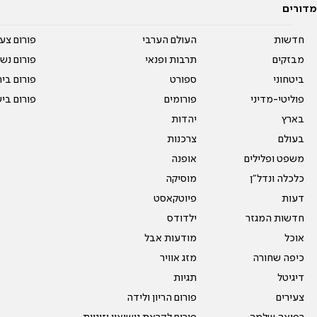
מדורים
חדשות
העולם הערבי
פורום צע
מבזקים
תרבות ופנאי
פורום נשו
ביטחוני
ספורט
פורום בי
פוליטי-מדיני
פורומים
פורום בי
בארץ
יהדות
בעולם
צרכנות
משפט ופלילים
אופנה
כלכלה ונדל"ן
מוסיקה
דעות
פיוטקאסט
חדשות המגזר
ילדודס
אוכל
מודעות אבל
כיפה שחורה
מזג אוויר
דיגיטל
תגיות
צעירים
פורום הריון ולידה