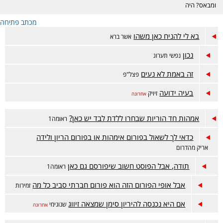
ומבאס? היה
דווקא מוצלח אבל
מכתב פתיחה
מתלבטים? מזל
טוב? זה המקום.
בא לי להניח כאן משהו
אשר ברא
נכון
נפשי תערוג
זה באמת לא נעים
פצל"פ
בעיה ידועה
זיויק
אחרונה
אמהות חד הוריות שבחרו ללדת לבד יש כאן?
ראומה1
כדאי לך לשאול בפורום אימהות או בפורום הריון ולידה
אריק מהדרום
תודה, אבל הפוסט חשוב שיפורסם גם כאן
ראומה1
אבל אופי הפורום הזה הוא פורום חברתי סביב כל מה
זמירות
אם היא נכנסה להיריון סימן שמצאה זיווג
שנונימי
אחרונה