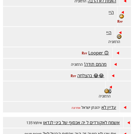
האמת לא הרבה
הרמוניה
היי
Rrr
היי
הרמוניה
🙃 Looper
Rrr
מהמם תודה!
הרמוניה
😂😂 בהצלחה
Rrr
הרמוניה
עדיין לא
יהונתן ישראל
אחרונה
אשמח לאקורדים ל יה אכסוף של ביני לנדאו
איתמר135
אם אני לא טועה זה היה אכסוף הרגיל לא?