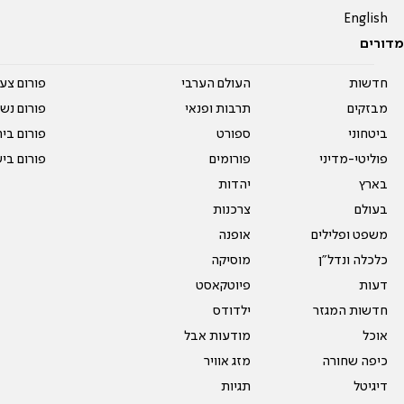
English
מדורים
חדשות
העולם הערבי
פורום צע
מבזקים
תרבות ופנאי
פורום נשו
ביטחוני
ספורט
פורום בי
פוליטי-מדיני
פורומים
פורום בי
בארץ
יהדות
בעולם
צרכנות
משפט ופלילים
אופנה
כלכלה ונדל"ן
מוסיקה
דעות
פיוטקאסט
חדשות המגזר
ילדודס
אוכל
מודעות אבל
כיפה שחורה
מזג אוויר
דיגיטל
תגיות