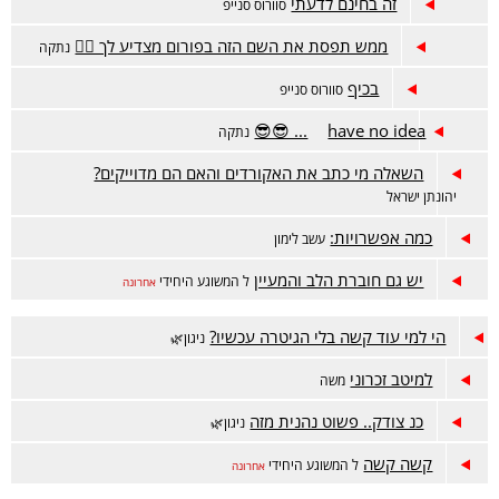
זה בחינם לדעתי
סוורוס סנייפ
ממש תפסת את השם הזה בפורום מצדיע לך 🙋‍♂️
נתקה
בכיף
סוורוס סנייפ
have no idea... 😎😎
נתקה
השאלה מי כתב את האקורדים והאם הם מדוייקים?
יהונתן ישראל
כמה אפשרויות:
עשב לימון
יש גם חוברת הלב והמעיין
ל המשוגע היחידי
אחרונה
הי למי עוד קשה בלי הגיטרה עכשיו?
ניגון🌿
למיטב זכרוני
משה
כנ צודק.. פשוט נהנית מזה
ניגון🌿
קשה קשה
ל המשוגע היחידי
אחרונה