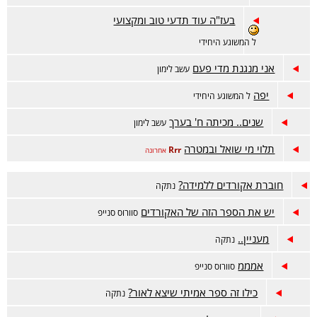
בעז"ה עוד תדעי טוב ומקצועי
ל המשוגע היחידי
אני מנגנת מדי פעם
עשב לימון
יפה
ל המשוגע היחידי
שנים.. מכיתה ח' בערך
עשב לימון
תלוי מי שואל ובמטרה
Rrr
אחרונה
חוברת אקורדים ללמידה?
נתקה
יש את הספר הזה של האקורדים
סוורוס סנייפ
מעניין..
נתקה
אמממ
סוורוס סנייפ
כילו זה ספר אמיתי שיצא לאור?
נתקה