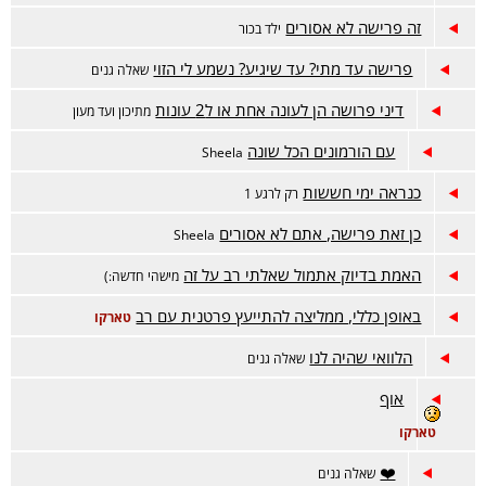
זה פרישה לא אסורים
ילד בכור
פרישה עד מתי? עד שיגיע? נשמע לי הזוי
שאלה גנים
דיני פרושה הן לעונה אחת או ל2 עונות
מתיכון ועד מעון
עם הורמונים הכל שונה
Sheela
כנראה ימי חששות
רק לרגע 1
כן זאת פרישה, אתם לא אסורים
Sheela
האמת בדיוק אתמול שאלתי רב על זה
מישהי חדשה:)
באופן כללי, ממליצה להתייעץ פרטנית עם רב
טארקו
הלוואי שהיה לנו
שאלה גנים
אוף
טארקו
❤️
שאלה גנים