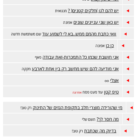
יש להם לגו )חלקים קטנים( ?
מנגואית
יש כאן שני עניינים שונים
אפונה
וואי כתבת מהמם ממש..בא לי לשמוע עוד
שם משתמשת חדשה
כן כן
אפונה
אני חושבת שכמו כל התמכרות-זאת עבודה
פאף
אני מודיעה להם שיש מחשב רק בין אחת לארבע
מקקה
אצלי
oo
טיפ קטן
עוד מעט פסח
אחרונה
מי שהורידה מוצרי חלב בתקופת הגזים של התינוק
רק טוב!
מה חסר לך?
השם שלי
בדיוק מה שכתבת
רק טוב!