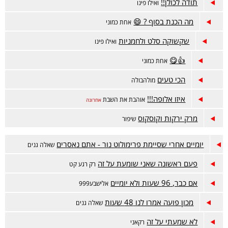
תודה לכולן!!
ואילו פינו
מה הכנת בסוף ? 😄
אחת כמוני
שקשוקה סלט ולחמניות
ואילו פינו
👍😋
אחת כמוני
הכי טעים
מולהבולה
איזו אלופה!!!
אוהבת את השבת
אחרונה
מרק ירקות וקוסקוס
שיפור
יומיים אחרי שסיימת פרימולוט נור - אתם נאסרים
שאלה גנים
פעם ראשונה שאני שומעת על זה
רק רגע קט
אם כבר, 96 שעות ולא יומיים
אלישבע999
מכון פועה אמרו לנו 48 שעות
שאלה גנים
לא שמעתי על זה
רקאני