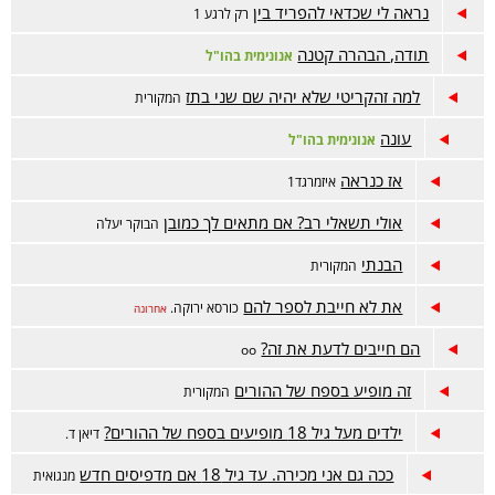
נראה לי שכדאי להפריד בין
רק לרגע 1
תודה, הבהרה קטנה
אנונימית בהו"ל
למה זהקריטי שלא יהיה שם שני בתז
המקורית
עונה
אנונימית בהו"ל
אז כנראה
איזמרגד1
אולי תשאלי רב? אם מתאים לך כמובן
הבוקר יעלה
הבנתי
המקורית
את לא חייבת לספר להם
כורסא ירוקה.
אחרונה
הם חייבים לדעת את זה?
oo
זה מופיע בספח של ההורים
המקורית
ילדים מעל גיל 18 מופיעים בספח של ההורים?
דיאן ד.
ככה גם אני מכירה. עד גיל 18 אם מדפיסים חדש
מנגואית