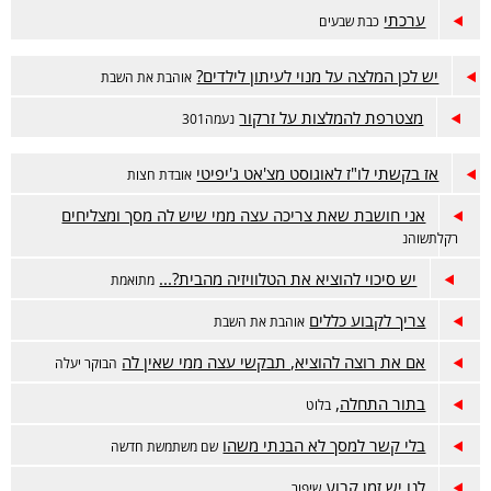
ערכתי
כבת שבעים
יש לכן המלצה על מנוי לעיתון לילדים?
אוהבת את השבת
מצטרפת להמלצות על זרקור
נעמה301
אז בקשתי לו"ז לאוגוסט מצ'אט ג'יפיטי
אובדת חצות
אני חושבת שאת צריכה עצה ממי שיש לה מסך ומצליחים
רקלתשוהנ
יש סיכוי להוציא את הטלוויזיה מהבית?...
מתואמת
צריך לקבוע כללים
אוהבת את השבת
אם את רוצה להוציא, תבקשי עצה ממי שאין לה
הבוקר יעלה
בתור התחלה,
בלוט
בלי קשר למסך לא הבנתי משהו
שם משתמשת חדשה
לנו יש זמן קבוע
שיפור