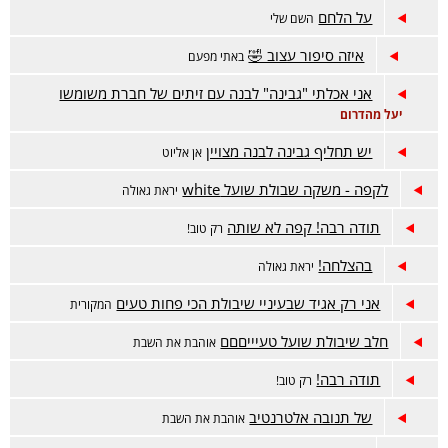
על הלחם
השם שלי
איזה סיפור עצוב 🤣
באתי מפעם
אני אכלתי "גבינה" לבנה עם זיתים של חברת משומשו
יעל מהדרום
יש תחליף גבינה לבנה מצויין
אן אליוט
לקפה - משקה שבולת שועל white
יראת גאולה
תודה רבה! קפה לא שותה
רק טוב!
בהצלחה!
יראת גאולה
אני רק אגיד שבעיניי שיבולת הכי פחות טעים
המקורית
חלב שיבולת שועל טעיייםםם
אוהבת את השבת
תודה רבה!
רק טוב!
של תנובה אלטרנטיב
אוהבת את השבת