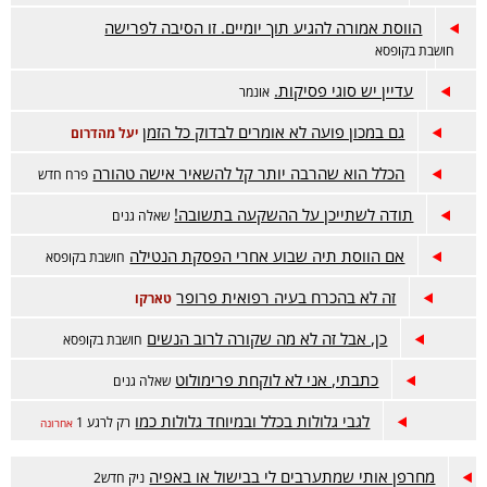
הווסת אמורה להגיע תוך יומיים. זו הסיבה לפרישה
חושבת בקופסא
עדיין יש סוגי פסיקות.
אונמר
גם במכון פועה לא אומרים לבדוק כל הזמן
יעל מהדרום
הכלל הוא שהרבה יותר קל להשאיר אישה טהורה
פרח חדש
תודה לשתייכן על ההשקעה בתשובה!
שאלה גנים
אם הווסת תיה שבוע אחרי הפסקת הנטילה
חושבת בקופסא
זה לא בהכרח בעיה רפואית פרופר
טארקו
כן, אבל זה לא מה שקורה לרוב הנשים
חושבת בקופסא
כתבתי, אני לא לוקחת פרימולוט
שאלה גנים
לגבי גלולות בכלל ובמיוחד גלולות כמו
רק לרגע 1
אחרונה
מחרפן אותי שמתערבים לי בבישול או באפיה
ניק חדש2