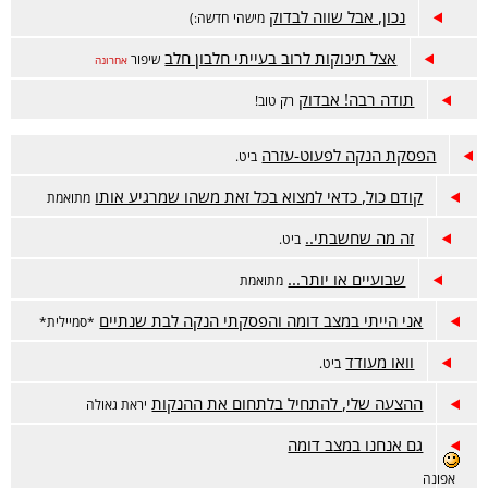
נכון, אבל שווה לבדוק
מישהי חדשה:)
אצל תינוקות לרוב בעייתי חלבון חלב
שיפור
אחרונה
תודה רבה! אבדוק
רק טוב!
הפסקת הנקה לפעוט-עזרה
ביט.
קודם כול, כדאי למצוא בכל זאת משהו שמרגיע אותו
מתואמת
זה מה שחשבתי..
ביט.
שבועיים או יותר...
מתואמת
אני הייתי במצב דומה והפסקתי הנקה לבת שנתיים
*סמיילית*
וואו מעודד
ביט.
ההצעה שלי, להתחיל בלתחום את ההנקות
יראת גאולה
גם אנחנו במצב דומה
אפונה