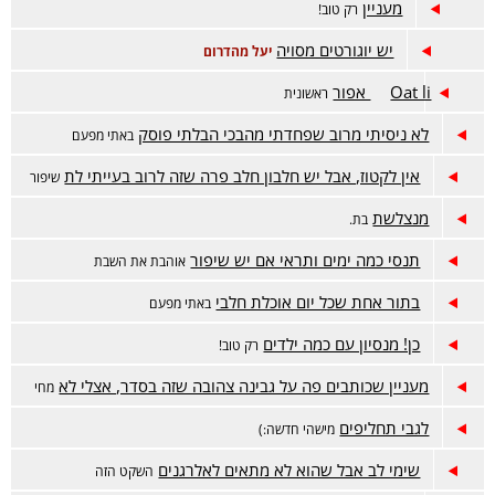
מעניין
רק טוב!
יש יוגורטים מסויה
יעל מהדרום
Oat li אפור
ראשונית
לא ניסיתי מרוב שפחדתי מהבכי הבלתי פוסק
באתי מפעם
אין לקטוז, אבל יש חלבון חלב פרה שזה לרוב בעייתי לת
שיפור
מנצלשת
בת.
תנסי כמה ימים ותראי אם יש שיפור
אוהבת את השבת
בתור אחת שכל יום אוכלת חלבי
באתי מפעם
כן! מנסיון עם כמה ילדים
רק טוב!
מעניין שכותבים פה על גבינה צהובה שזה בסדר, אצלי לא
מחי
לגבי תחליפים
מישהי חדשה:)
שימי לב אבל שהוא לא מתאים לאלרגנים
השקט הזה