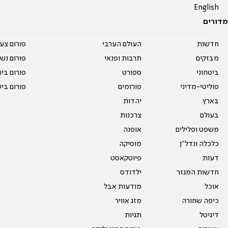
English
מדורים
חדשות
העולם הערבי
פורום צע
מבזקים
תרבות ופנאי
פורום נשו
ביטחוני
ספורט
פורום בי
פוליטי-מדיני
פורומים
פורום בי
בארץ
יהדות
בעולם
צרכנות
משפט ופלילים
אופנה
כלכלה ונדל"ן
מוסיקה
דעות
פיוטקאסט
חדשות המגזר
ילדודס
אוכל
מודעות אבל
כיפה שחורה
מזג אוויר
דיגיטל
תגיות