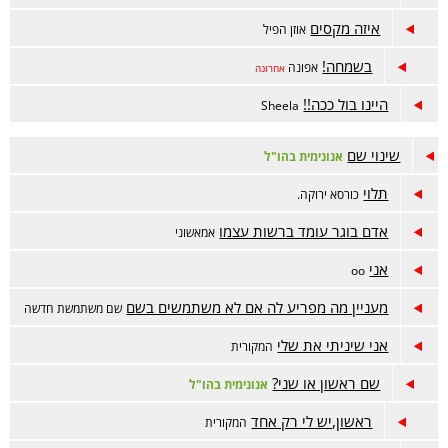
איזה מקסים
אוזן הפיל
בשמחה!
אפונה
אחרונה
היינו בול ככה!!
Sheela
שינוי שם
אנונימית בהו"ל
תלוי
כורסא ירוקה.
אדם בוגר עומד ברשות עצמו
אמאשוני
אני
oo
מעניין מה מפריע לה אם לא משתמשים בשם
שם משתמשת חדשה
אני שיניתי את שלי
המקורית
שם ראשון או שני?
אנונימית בהו"ל
ראשון,יש לי רק אחד
המקורית