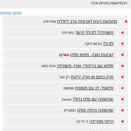
ההתייעצות בפורום אינה
מחליפה ייעוץ רפואי ונעשית
מכתב פתיחה
באחריות המתייעצת בלבד.
הפורום דתי, נא לכבד את
מחפשת רעיון לארוחת ערב ליולדת
ואילו פינו
רגשות הגולשות בסגנון
השאלות והתשובות. קישור
פשטידה? לזניה? קיש?
נפש חיה.
לפורום אמהות הפתוח-
https://www.inn.co.il/Forum/Forum.aspx/f449
לזניה?
כורסא ירוקה
קציצות טונה, תפוא וסלט
טארקו
סלמון עם ברוקולי, אורז, פשטידה
אחת כמוני
מרק כתום או מרק ירקות
רק טוב!
פלאפל, דג עם תוספת
שומשומ
שקשוקה עם סלט גדול?
Seven
שקשוקה גדולה וסלט
המקורית
הייתי מפרידה
כי כל פה