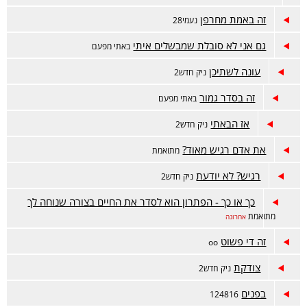
זה באמת מחרפן
נעמי28
גם אני לא סובלת שמבשלים איתי
באתי מפעם
עונה לשתיכן
ניק חדש2
זה בסדר גמור
באתי מפעם
אז הבאתי
ניק חדש2
את אדם רגיש מאוד?
מתואמת
רגיש? לא יודעת
ניק חדש2
כך או כך - הפתרון הוא לסדר את החיים בצורה שנוחה לך
מתואמת
אחרונה
זה די פשוט
oo
צודקת
ניק חדש2
בפנים
124816