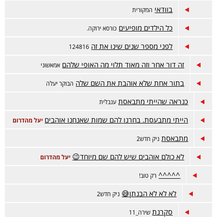
בוודאי
המקורית
כל הילדים מופיעים
כורסא ירוקה.
לפני מספר שנים שינו את זה
124816
זה דור אחר וזה מאוד תלוי מה האופי שלהם
אמאשוני
בתור אחת שלא אוהבת את השם שלה
הבוקר יעלה
כנראה שהייתי מתבאסת
ענבלית
הייתי מתבעסת. בחרנו להם שמות שאנחנו אוהבים
יעל מהדרום
מתבאסת
ניק חדש2
לא כולם אוהבים שיש להם שם מיוחד😉
יעל מהדרום
^^^^^
רק טוב!
לא לא לא הבנתן😅
ניק חדש2
סקרנת
שירה_11