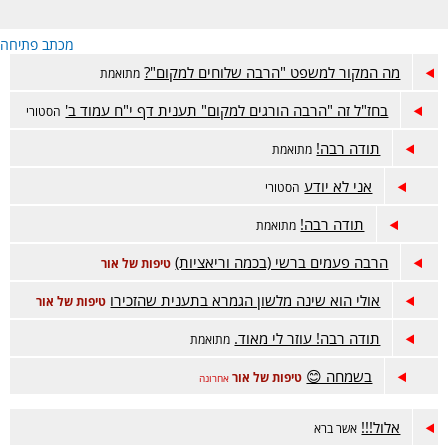
מכתב פתיחה
מה המקור למשפט "הרבה שלוחים למקום"?
מתואמת
בחז"ל זה "הרבה הורגים למקום" תענית דף י"ח עמוד ב'
הסטורי
תודה רבה!
מתואמת
אני לא יודע
הסטורי
תודה רבה!
מתואמת
הרבה פעמים ברשי (בכמה וריאציות)
טיפות של אור
אולי הוא שינה מלשון הגמרא בתענית שהזכירו
טיפות של אור
תודה רבה! עוזר לי מאוד.
מתואמת
בשמחה 😊
טיפות של אור
אחרונה
אלול!!!
אשר ברא