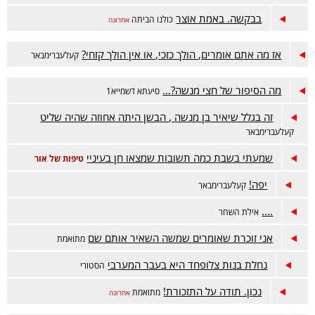
בבקשה. באמת אוצר
כולנו הביתה
אחרונה
אז מה אתם אומרים, הולך כזכי, או אין הולך קזחי?
קעלעברימבאר
מה הסיפור של חצי מנשה?…
סיעתא דשמייא1
זה בגלל שיאיר בן מנשה , הבשן היתה אחוזה שהיה שליט
קעלעברימבאר
שמעתי בשבת כמה תשובות שמצאו חן בעיניי
טיפות של אור
יפה!
קעלעברימבאר
....
אילת השחר
אני זוכרת שאומרים שמשה השאיר אותם שם
מתואמת
נחלת בנות צלופחד היא בעבר המערבי
הסטורי
נכון. תודה על התזכורת!
מתואמת
אחרונה