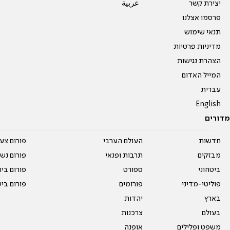
יצירת קשר
عربية
פרסמו אצלנו
תנאי שימוש
מדיניות פרטיות
הצהרת נגישות
המייל האדום
עברית
English
מדורים
חדשות
העולם הערבי
פורום צע
מבזקים
תרבות ופנאי
פורום נשו
ביטחוני
ספורט
פורום בי
פוליטי-מדיני
פורומים
פורום בי
בארץ
יהדות
בעולם
צרכנות
משפט ופלילים
אופנה