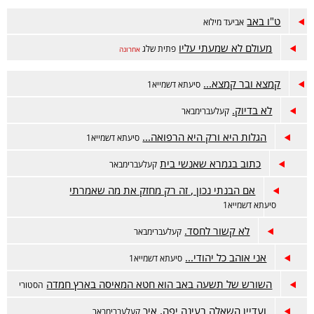
ט"ו באב
אביעד מילוא
מעולם לא שמעתי עליו
פתית שלג
אחרונה
קמצא ובר קמצא...
סיעתא דשמייא1
לא בדיוק.
קעלעברימבאר
הגלות היא ורק היא הרפואה...
סיעתא דשמייא1
כתוב בגמרא שאנשי בית
קעלעברימבאר
אם הבנתי נכון , זה רק מחזק את מה שאמרתי
סיעתא דשמייא1
לא קשור לחסד.
קעלעברימבאר
אני אוהב כל יהודי...
סיעתא דשמייא1
השורש של תשעה באב הוא חטא המאיסה בארץ חמדה
הסטורי
ועדיין השאלה בעינה יפה, איך
קעלעברימבאר