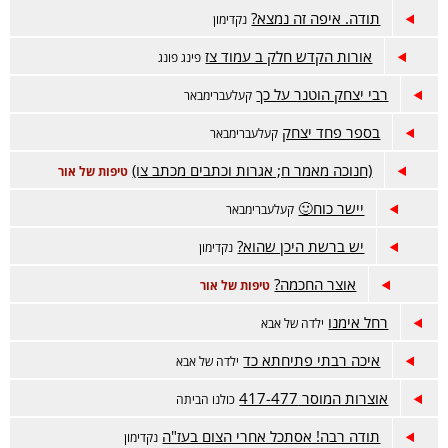
תודה. איפה זה נמצא?
נקדימון
אורות הקדש חלק ב עמוד צז
פינג פונג
רבי יצחק הוטנר על כך
קעלעברימבאר
בספר פחד יצחק
קעלעברימבאר
(חנוכה מאמר ח; אגרות וכתבים מכתב צו)
טיפות של אור
יישר כוח🙂
קעלעברימבאר
יש ברשת היכן שהוא?
נקדימון
אוצר החכמה?
טיפות של אור
רחל אימנו
ילדה של אבא
איכה רבתי פתיחתא כד
ילדה של אבא
אוצרות המוסר 417-477
כולנו הביתה
תודה רבה! אסתכל אחרי הצום בעז"ה
נקדימון