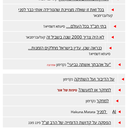
בכל זאת זו שאלה מצויינת שהטרידה אותי כבר לפני
קעלעברימבאר
בתי חב"ד בכל העולם….
סיעתא דשמייא1
לא היה צריך 2000 שנה בשביל זה
קעלעברימבאר
כנראה שכן. עדין בישראל מחלקים הזמנות…
סיעתא דשמייא1
"על אהבתך אשתה גביעי"
נקדימון
אחרונה
על הדיבור ועל השתיקה
נקדימון
למחקר או למעשה?
טיפות של אור
למחקר
נקדימון
AI לפניך
Hakuna.Matata
הפסקה על קדושת הדומייה של הרב זצ"ל
פינג פונג