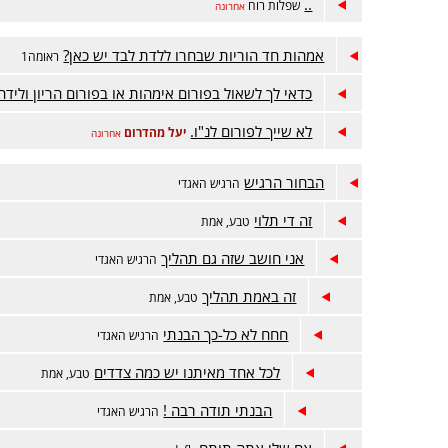
..
שפלות רוח
אחרונה
אמהות חד הוריות שבחרו ללדת לבד יש כאן?
ראומה1
כדאי לך לשאול בפורום אימהות או בפורום הריון ולידה
לא שייך לפורום לנ"ו.
יעל מהדרום
אחרונה
הבחור הרגיש
הרגיש האגדי
זה די תלוי
טבע, אמת
אני חושב שזה גם תהליך
הרגיש האגדי
זה באמת תהליך
טבע, אמת
חחח לא כל-כך הבנתי
הרגיש האגדי
לכל אחד מאיתנו יש כמה צדדים
טבע, אמת
הבנתי תודה רבה !
הרגיש האגדי
אח שלי אתה תותח