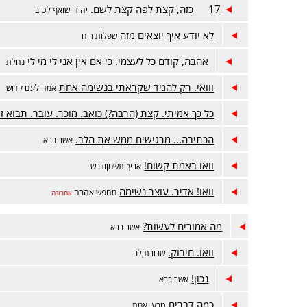
17 כזה, קצת לפה קצת לשם.
יהודי שואף לטוב
לא יודע איך יוצאים מזה
שפלות רוח
אהבה, קודם כל לעצמי. כי אם אין אני לי מי לי
נחלת
ווואי. רק להגיד שקראתי בנשימה אחת
אמה לעם קדוש
כל כך אמיתי. קצת (הרבה?) כואב. מוכר. עובר. תבוא זו
הכתיבה... מרגישים ממש את הלב.
אשר ברא
וואו באמת קשוח!
ארץזיתשמןודבש
וואו! אדיר. עוצר נשימה
מחפש אהבה
אחרונה
מה אמורים לעשות?
אשר ברא
וואו. חיבוק.
שבורת,לב
נכון!
אשר ברא
כמה דברים
טבע, אמת