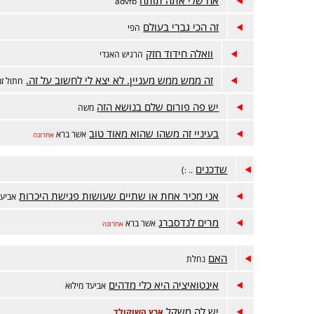
advfb
זה הכי גברי בעולם
הפי
וואלה חידוד חזק
הרגיש האגדי
זה ממש ממש מעניין. לא יצא לי לחשוב על זה.
חתול זמ
יש פה פורום שלם בנושא הזה
משה
בעיניי זה משהו שהוא מאוד טוב
אשר ברא
אחרונה
שדכנים
.. :)
אני מכיר אחת או שתיים שעושות פגישת היכרות
אביעד
מרים לנדסברג
אשר ברא
אחרונה
האם
נחלת
אינטואיציה היא כלי מדהים
אביעד מילוא
יש לה משקל
ארץ השוקולד