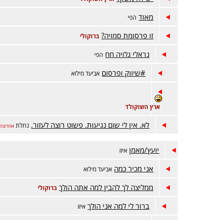
מאוד
הפי
זו פרסומת סמויה?
ברוקולי
נראלי גלויה חח
הפי
#שיווק ופרסום
אביעד מילוא
ארץ השוקולד
לא. אין לי שום נגיעות. פשוט רוצה לעזור.
נחלת
אחרונה
יועץ/מאמן
איזו
אני מכיר כמה
אביעד מילוא
ממליצה לך להבין למה אתה הולך
ברוקולי
ברור לי למה אני הולך
איזו