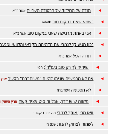
תודה על החידוד של הנקודה השנייה
אשר ברא
נשמע שאת במקום טוב
advfb
אני באמת מרגישה שאני במקום טוב
אשר ברא
נכון מגיע לך לגמרי את מדהימה תקראי והלוואי ופגעת
תודה הפי!
אשר ברא
שיהיה לך רק טוב בעז"ה(:
הפי
אם לא מרגישים שניתן להיות "משוחררת" בקשר
ארץ 
לא מסכימה
אשר ברא
מקווה שיש דרך, אבל זה סיטואציה קשה
ארץ השוקול
וואו מבין אותך לגמרי
מה כבר ביקשתי
לשמוח לצחוק להנות
שנונימי