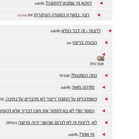
דווקא מי שמכוון לחתונה?
advfb
רצוי. בסוף זו המטרה העיקרית
איזו
אחרונה
לרצות - זה דבר נפלא
advfb
הבעיה בריצוי
oo
אנוני.מית
כמה השקעת?
שנונימי
מזדהה מאוד
advfb
כשמדברים על המונח 'ריצוי' לא מדברים על נתינה.
מדר
המסר שלי לא בא לסתור את תוכן דבריך אלא להוסיף
לא, לרצות זה לא לגרום שהשני יהיה מרוצה
נעמי28
מי אמר?
advfb