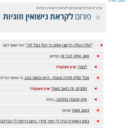
מצב תורני
ערוץ 7
פורומים
פורום לקראת נישואין וזוגיות
פורום
לקראת נישואין וזוגיות
"עלה נעלה וירשנו אתה כי יכול נוכל לה"
יהודי שואף לטוב
וואו. איזה דבר זה
נקדימון
לגמרי
ארץ השוקולד
אבל שלא תהיה טעות - היא עושה נכון.
מי האיש? הח"ח!
מסכים, זה כואב מאוד
ארץ השוקולד
איזו תגובה מתוקה.
נחלת
כואב מאוד
אנימה
בזמן האחרון קרה לי יותר מידי, היום הייתה לי הברקה