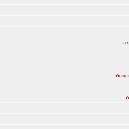
י
הפי
השוקולד
ד