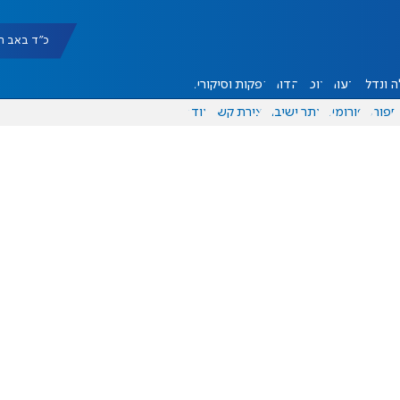
כ"ד באב תשפ"ו |
 ונדל"ן
דעות
אוכל
יהדות
הפקות וסיקורים
ספורט
פורומים
אתר ישיבה
יצירת קשר
עוד