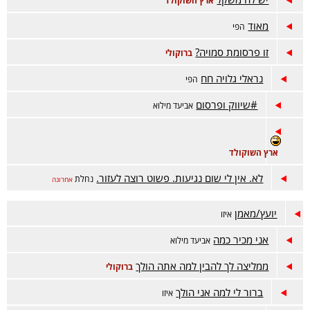
ארץ השוקולד
מאוד
הפי
זו פרסומת סמויה?
ברוקולי
נראלי גלויה חח
הפי
#שיווק ופרסום
אביעד מילוא
ארץ השוקולד
לא. אין לי שום נגיעות. פשוט רוצה לעזור.
נחלת
אחרונה
יועץ/מאמן
איזו
אני מכיר כמה
אביעד מילוא
ממליצה לך להבין למה אתה הולך
ברוקולי
ברור לי למה אני הולך
איזו