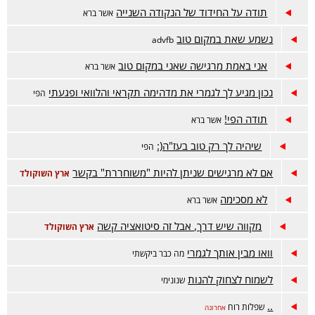
תודה על החידוד של הנקודה השנייה
אשר ברא
נשמע שאת במקום טוב
advfb
אני באמת מרגישה שאני במקום טוב
אשר ברא
נכון מגיע לך לגמרי את מדהימה תקראי והלוואי ופגעתי
הפי
תודה הפי!
אשר ברא
שיהיה לך רק טוב בעז"ה(:
הפי
אם לא מרגישים שניתן להיות "משוחררת" בקשר
ארץ השוקולד
לא מסכימה
אשר ברא
מקווה שיש דרך, אבל זה סיטואציה קשה
ארץ השוקולד
וואו מבין אותך לגמרי
מה כבר ביקשתי
לשמוח לצחוק להנות
שנונימי
..
שפלות רוח
אחרונה