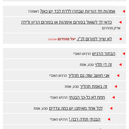
אמהות חד הוריות שבחרו ללדת לבד יש כאן?
ראומה1
כדאי לך לשאול בפורום אימהות או בפורום הריון ולידה
אריק מהדרום
לא שייך לפורום לנ"ו.
יעל מהדרום
אחרונה
הבחור הרגיש
הרגיש האגדי
זה די תלוי
טבע, אמת
אני חושב שזה גם תהליך
הרגיש האגדי
זה באמת תהליך
טבע, אמת
חחח לא כל-כך הבנתי
הרגיש האגדי
לכל אחד מאיתנו יש כמה צדדים
טבע, אמת
הבנתי תודה רבה !
הרגיש האגדי