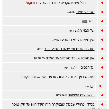
ברור. מכל אינטראקציה קרובה מושפעים
ברוקולי
משפיע מאוד
advfb
..
אני:)))))
של סבא ממש
הפי
אין מישהו שלא מושפע
נעמי28
מודל ההורות ומי שהם השפיע יותר
מרגול
אין משהו שיותר משפיע על האדם
רק מקווה
על הפנים
התלמיד העייף
טוב, אם אף אחד לא אמר, אז אני אגיד...
מתוך סקרנות
כן
oo
וודאי שיש השפעה
אשר ברא
בכללי, נראלי שבגלל שבמקרה הזה הילד הוא על תקן צופה