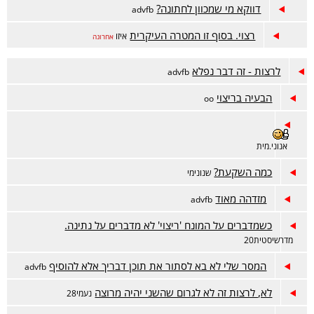
דווקא מי שמכוון לחתונה?
advfb
רצוי. בסוף זו המטרה העיקרית
איזו
אחרונה
לרצות - זה דבר נפלא
advfb
הבעיה בריצוי
oo
אנוני.מית
כמה השקעת?
שנונימי
מזדהה מאוד
advfb
כשמדברים על המונח 'ריצוי' לא מדברים על נתינה.
מדרשיסטית20
המסר שלי לא בא לסתור את תוכן דבריך אלא להוסיף
advfb
לא, לרצות זה לא לגרום שהשני יהיה מרוצה
נעמי28