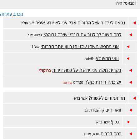
ומבאס? היה
דווקא מוצלח אבל
מכתב פתיחה
מתלבטים? מזל
טוב? זה המקום.
נמאס לי לגור אצל ההורים אבל אני לא יודע איפה יש
אולי1
למה חשוב לך לגור עם בוגרי ישיבה גבוהה?
פשוט אני..
אני מחפש משהו שכן יתן כיוון יותר חברותי
אולי1
וואי ממש לא
advfb
בקרית משה אני יודעת על כמה דירות
ברוקולי
יש כמה דירות כאלה
פצל"פ
אחרונה
מה אמורים לעשות?
אשר ברא
וואו. חיבוק.
שבורת,לב
נכון!
אשר ברא
כמה דברים
טבע, אמת