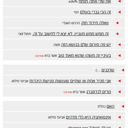
אח שלי אתה תותח
advfb
זה הכי גברי בעולם
הפי
וואלה חידוד חזק
הרגיש האגדי
זה ממש ממש מעניין. לא יצא לי לחשוב על זה.
חתול זמני
יש פה פורום שלם בנושא הזה
משה
בעיניי זה משהו שהוא מאוד טוב
אשר ברא
אחרונה
שדכנים
.. :)
אני מכיר אחת או שתיים שעושות פגישת היכרות
אביעד מילוא
מרים לנדסברג
אשר ברא
אחרונה
האם
נחלת
אינטואיציה היא כלי מדהים
אביעד מילוא
יש לה משקל