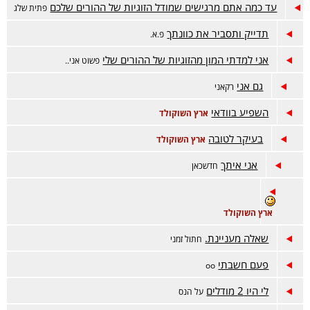
עד כמה אתם מרגישים שמודל הזוגיות של ההורים שלכם
פתית שלג
תדייק ותסביר את כוונתך
פ.א.
אני למדתי המון מהזוגיות של ההורים שלי
פשוט אני..
גם אני
רקאני
השפיע בוודאי
ארץ השוקולד
בעיקר לטובה
ארץ השוקולד
אני איתך
חדשכאן
ארץ השוקולד
שאלה מעניינת.
חתול זמני
פעם חשבתי
oo
לי היו 2 מודלים
על הנס