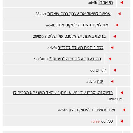
מי אמר?
advfb
אפשר לשאול את עצמך כמה שאלות
נעמי28
את לוקחת את זה למקום אחר
advfb
בריצוי באמת יש אלמנט של שליטה
נעמי28
ככה נוהגים העולם להגדיר
advfb
מה דעתך על המילה "סיפוק"?
חתול זמני
לגרום
oo
יפה
advfb
בדיוק זה. קרבן של "משא ומתן" שהצד השני לא הסכים לו
אנוני.מית
ואם ממשיכים לעסוק ברצון
advfb
ככל
oo
אחרונה