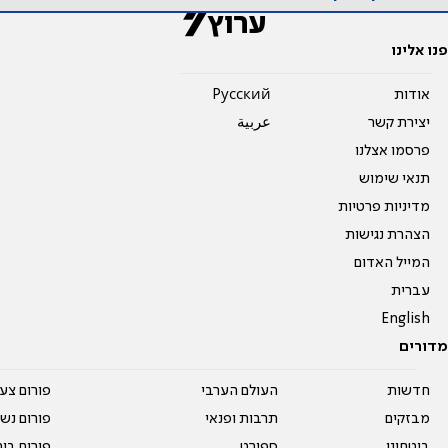
פנו אלינו
אודות
Pусский
יצירת קשר
عربية
פרסמו אצלנו
תנאי שימוש
מדיניות פרטיות
הצהרת נגישות
המייל האדום
עברית
English
מדורים
חדשות
העולם הערבי
פורום צע
מבזקים
תרבות ופנאי
פורום נשו
ביטחוני
ספורט
פורום בי