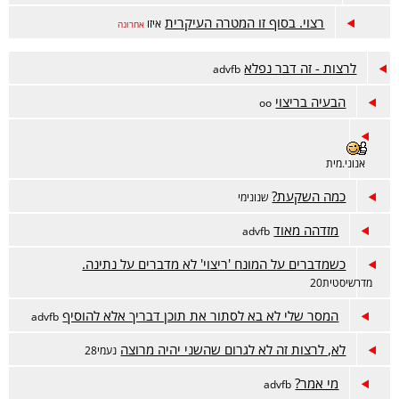
רצוי. בסוף זו המטרה העיקרית
איזו
אחרונה
לרצות - זה דבר נפלא
advfb
הבעיה בריצוי
oo
אנוני.מית
כמה השקעת?
שנונימי
מזדהה מאוד
advfb
כשמדברים על המונח 'ריצוי' לא מדברים על נתינה.
מדרשיסטית20
המסר שלי לא בא לסתור את תוכן דבריך אלא להוסיף
advfb
לא, לרצות זה לא לגרום שהשני יהיה מרוצה
נעמי28
מי אמר?
advfb