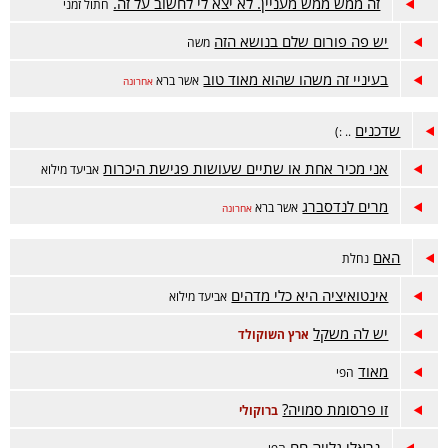
זה ממש ממש מעניין. לא יצא לי לחשוב על זה.
חתול זמני
יש פה פורום שלם בנושא הזה
משה
בעיניי זה משהו שהוא מאוד טוב
אשר ברא
אחרונה
שדכנים
.. :)
אני מכיר אחת או שתיים שעושות פגישת היכרות
אביעד מילוא
מרים לנדסברג
אשר ברא
אחרונה
האם
נחלת
אינטואיציה היא כלי מדהים
אביעד מילוא
יש לה משקל
ארץ השוקולד
מאוד
הפי
זו פרסומת סמויה?
ברוקולי
נראלי גלויה חח