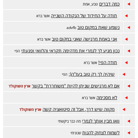
כמה דברים
טבע, אמת
תודה על החידוד של הנקודה השנייה
אשר ברא
נשמע שאת במקום טוב
advfb
אני באמת מרגישה שאני במקום טוב
אשר ברא
נכון מגיע לך לגמרי את מדהימה תקראי והלוואי ופגעתי
הפי
תודה הפי!
אשר ברא
שיהיה לך רק טוב בעז"ה(:
הפי
אם לא מרגישים שניתן להיות "משוחררת" בקשר
ארץ השוקולד
לא מסכימה
אשר ברא
מקווה שיש דרך, אבל זה סיטואציה קשה
ארץ השוקולד
וואו מבין אותך לגמרי
מה כבר ביקשתי
לשמוח לצחוק להנות
שנונימי