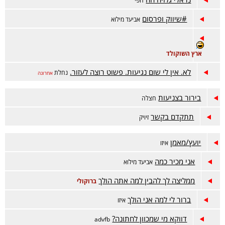
הפי
#שיווק ופרסום
אביעד מילוא
ארץ השוקולד
לא. אין לי שום נגיעות. פשוט רוצה לעזור.
נחלת
אחרונה
בירור בצניעות
חצלה
תתקדם בקשר
זיויק
יועץ/מאמן
איזו
אני מכיר כמה
אביעד מילוא
ממליצה לך להבין למה אתה הולך
ברוקולי
ברור לי למה אני הולך
איזו
דווקא מי שמכוון לחתונה?
advfb