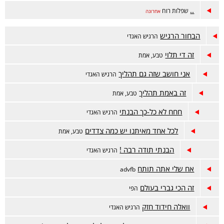
..
שפלות רוח
אחרונה
הבחור הרגיש
הרגיש האגדי
זה די תלוי
טבע, אמת
אני חושב שזה גם תהליך
הרגיש האגדי
זה באמת תהליך
טבע, אמת
חחח לא כל-כך הבנתי
הרגיש האגדי
לכל אחד מאיתנו יש כמה צדדים
טבע, אמת
הבנתי תודה רבה !
הרגיש האגדי
אח שלי אתה תותח
advfb
זה הכי גברי בעולם
הפי
וואלה חידוד חזק
הרגיש האגדי