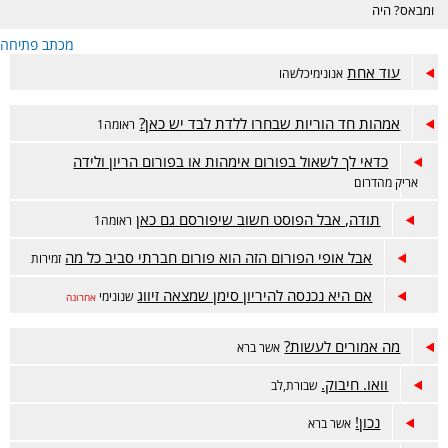
ומבאס? היה
דווקא מוצלח אבל
מכתב פתיחה
מתלבטים? מזל
טוב? זה המקום.
עוד אחת
אנונימיכלשהו
אמהות חד הוריות שבחרו ללדת לבד יש כאן?
ראומה1
כדאי לך לשאול בפורום אימהות או בפורום הריון ולידה
אריק מהדרום
תודה, אבל הפוסט חשוב שיפורסם גם כאן
ראומה1
אבל אופי הפורום הזה הוא פורום חברתי סביב כל מה
זמירות
אם היא נכנסה להיריון סימן שמצאה זיווג
שנונימי
אחרונה
מה אמורים לעשות?
אשר ברא
וואו. חיבוק.
שבורת,לב
נכון!
אשר ברא