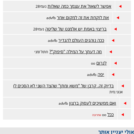
אפשר לשאול את עצמך כמה שאלות
נעמי28
את לוקחת את זה למקום אחר
advfb
בריצוי באמת יש אלמנט של שליטה
נעמי28
ככה נוהגים העולם להגדיר
advfb
מה דעתך על המילה "סיפוק"?
חתול זמני
לגרום
oo
יפה
advfb
בדיוק זה. קרבן של "משא ומתן" שהצד השני לא הסכים לו
אנוני.מית
ואם ממשיכים לעסוק ברצון
advfb
ככל
oo
אחרונה
אולי יעניין אותך