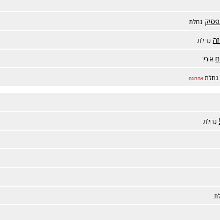
נחלת
זה
נחלת
ם
אורין
נחלת
אחרונה
נחלת
ת