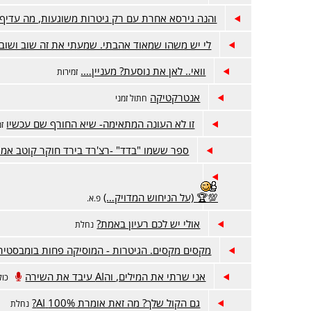
והנה גירסא אחרת עם רק גיטרות משוגעות, מה עדיף?
לי יש משהו שמאוד אהבתי. שמעתי את זה שוב ושוב 
וואי.. לאן את נוסעת? מעניין….
זמירות
אנטרקטיקה
חתול זמני
זו לא העונה המתאימה- שיא החורף שם עכשיו
זמ
ספר ששמו "בדד" -רצ'רד בירד חוקר קוטב אמר
💯🏆 (על הניחוש המדויק…)
פ.א.
אולי יש לכם רעיון באמת?
נחלת
מקסים מקסים. הגיטרות - המוסיקה פחות בומבסטית
אני שרתי את המילים, והAI עיבד את השירה
כול
גם הקול שלך? מה זאת אומרת 100% AI?
נחלת