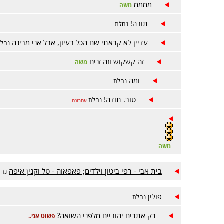
ממממ
משה
תודה!
נחלת
עדיין לא קראתי שם הכל בעיון, אבל אני מבינה
נחלת
זה קשקוש וזה זניח
משה
ומה
נחלת
טוב. תודה!
נחלת
אחרונה
משה
בית אבי - רפי ביטון וילדים; פאפאוה - טל וקנין איפה
נחל
פולין
נחלת
רק אתרים יהודיים מלפני השואה?
פשוט אני..