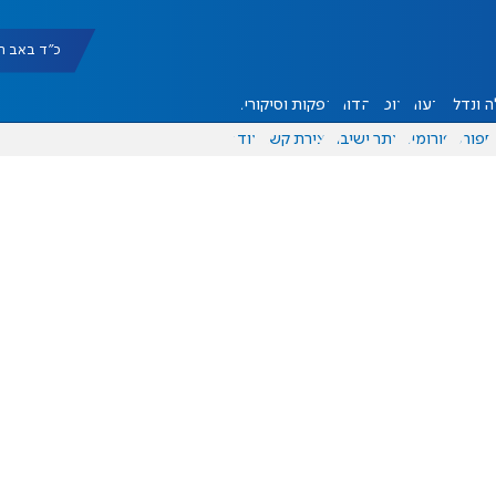
כ"ד באב תשפ"ו |
 ונדל"ן
דעות
אוכל
יהדות
הפקות וסיקורים
ספורט
פורומים
אתר ישיבה
יצירת קשר
עוד