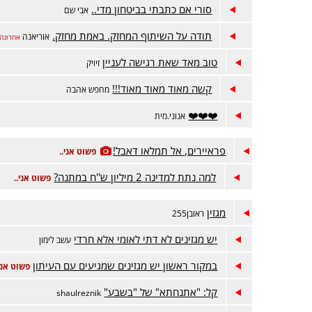
סורי אם כתבתי בביטחון מדי..
אבי שם
תודה על השיתוף המחזק. באמת מחזק.
אוריאנה
אחרונה
טוב מאד שאת רגישה לעניין
זיויק
קשה מאוד מאוד מאוד!!!
מחפש אהבה
❤️❤️❤️
אנוני.מית
פראיירים, אל תמלאו דאבל!
פשוט אני..
למה נתת למדינה 2 מיליון ש''ח במתנה?
פשוט אני..
מגזין
ראובן255
יש מגזינים לא דתי לאומי אלא חרדי
עשב לימון
במקור ראשון יש מגזינים שמגיעים עם העיתון
פשוט אני.
קל: "אתנחתא" של "בשבע"
shaulreznik