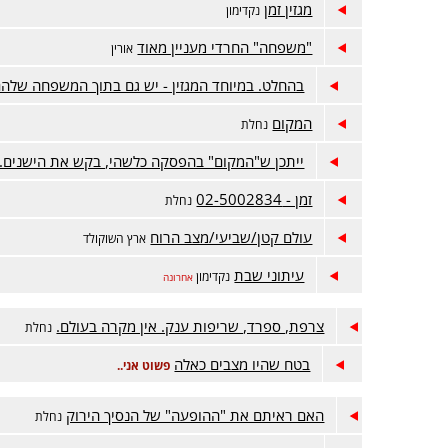
מגזין זמן
נקדימון
"משפחה" החרדי מעניין מאוד
אורין
בהחלט. במיוחד המגזין - יש גם בתוך המשפחה שלה
המקום
נחלת
ייתכן ש"המקום" בהפסקה כלשהי, בקש את הישנים. 
זמן - 02-5002834
נחלת
עולם קטן/שביעי/מצב הרוח
ארץ השוקולד
עיתוני שבת
נקדימון
אחרונה
צרפת, ספרד, שריפות ענק. אין מקרה בעולם.
נחלת
בטח שהיו מצבים כאלה
פשוט אני..
האם ראיתם את "ההופעה" של הנסיך הירוק
נחלת