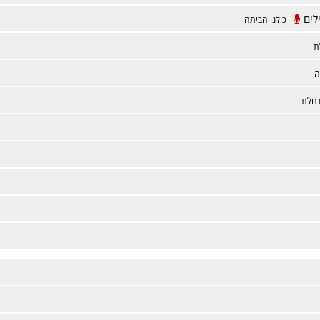
לים
כולנו הביתה
ת
ה
חלת