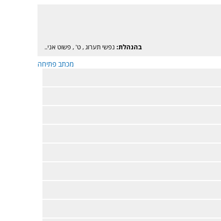
בהנהלת:
נפשי תערוג
,
ט'
,
פשוט אני..
מכתב פתיחה