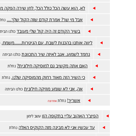
לא, הוא עשה הכל כולל הכל, לחן שירה הפקה מי
אבל מי שר? אמרת קודם שזה הקול שלך....
נחל
בשיר הקודם זה היה קול שלי מעובד
כולנו הבית
ליווה אותנו בהכנות לשבת. עם הגיטרות......משמח.
נ
נחמד לשמוע. אגב לאיזה שיר התכוונת
כולנו הביתה
האם אתה מקשיב גם למוסיקה חילונית?
נחלת
כי השיר הזה מאוד רחוק מהמוסיקה שלנו.
נחלת
אה, אני לא שומע מוזיקה חילונית
כולנו הביתה
אשריך!
נחלת
אחרונה
הפיצ'ר האהוב עליי בתקופה הזו
עשב לימון
עד עכשיו אני לא מבינה מזה הקוקיס האלה
נחלת