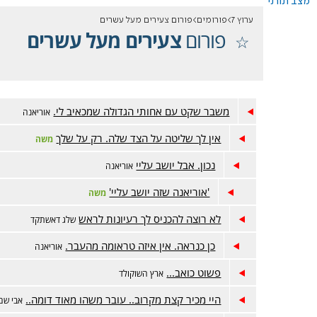
מצב תורני
ערוץ 7
פורומים
פורום צעירים מעל עשרים
פורום
צעירים מעל עשרים
משבר שקט עם אחותי הגדולה שמכאיב לי.
אוריאנה
אין לך שליטה על הצד שלה. רק על שלך
משה
נכון. אבל יושב עליי
אוריאנה
'אוריאנה שזה יושב עליי'
משה
לא רוצה להכניס לך רעיונות לראש
שלג דאשתקד
כן כנראה. אין איזה טראומה מהעבר.
אוריאנה
פשוט כואב...
ארץ השוקולד
היי מכיר קצת מקרוב.. עובר משהו מאוד דומה..
אבי שם