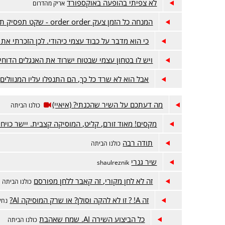
לא צפיתי בהופעה באוקספורד
אריק מהדרום
המנחה כל הזמן צעק order order - שקט תפסיק תפסיק
כי הוא מדבר על כבוד עצמי כיהודי. לכן הזכרתי את 
ויש לו בטחון עצמי שבטוח ישרוד את האנגלים הדוחי
אבל הוא לא שרד כל כך, הם התנפלו עליו המנוולים
מה דעתכם על השיר שהכנתי? (איאיי)
כולנו הביתה
מקסים! מאוד זורם, קליט, המוסיקה קצבית. יישר כויח!
תודה רבה
כולנו הביתה
שיר גנרי
shaulreznik
זה לא לחן מקורי, זה קאבר ללחן מפורסם
כולנו הביתה
זה A! ? זו לא להקה וסולן? או שרק המוסיקה AI?
נחל
כל הביצוע השירה AI. שמח שאהבת
כולנו הביתה