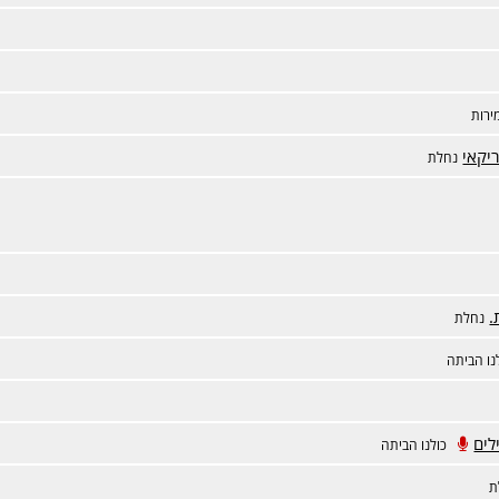
ירות
יקאי
נחלת
.
נחלת
נו הביתה
לים
כולנו הביתה
ת