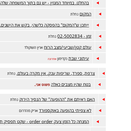
בהחלט. במיוחד המגזין - יש גם בתוך המשפחה שלה
המקום
נחלת
ייתכן ש"המקום" בהפסקה כלשהי, בקש את הישנים. 
זמן - 02-5002834
נחלת
עולם קטן/שביעי/מצב הרוח
ארץ השוקולד
עיתוני שבת
נקדימון
אחרונה
צרפת, ספרד, שריפות ענק. אין מקרה בעולם.
נחלת
בטח שהיו מצבים כאלה
פשוט אני..
האם ראיתם את "ההופעה" של הנסיך הירוק
נחלת
לא צפיתי בהופעה באוקספורד
אריק מהדרום
המנחה כל הזמן צעק order order - שקט תפסיק תפסיק