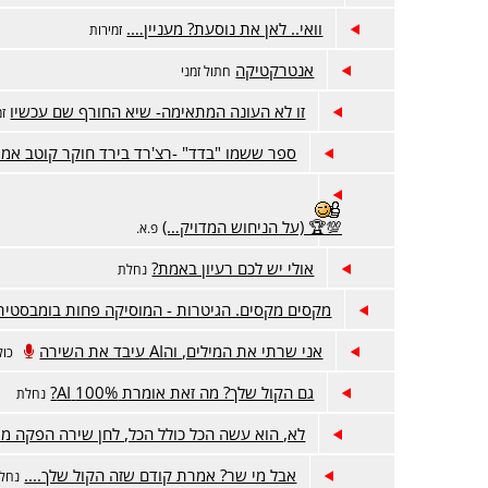
וואי.. לאן את נוסעת? מעניין….
זמירות
אנטרקטיקה
חתול זמני
זו לא העונה המתאימה- שיא החורף שם עכשיו
זמ
ספר ששמו "בדד" -רצ'רד בירד חוקר קוטב אמר
💯🏆 (על הניחוש המדויק…)
פ.א.
אולי יש לכם רעיון באמת?
נחלת
מקסים מקסים. הגיטרות - המוסיקה פחות בומבסטית
אני שרתי את המילים, והAI עיבד את השירה
כול
גם הקול שלך? מה זאת אומרת 100% AI?
נחלת
לא, הוא עשה הכל כולל הכל, לחן שירה הפקה מי
אבל מי שר? אמרת קודם שזה הקול שלך....
נחל