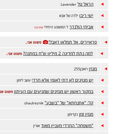
הראל טל
Lavender
ישי ריבו
ילדה של אבא
אביחי הולנדר
ל המשוגע היחידי
אחרונה
פראיירים, אל תמלאו דאבל!
פשוט אני..
למה נתת למדינה 2 מיליון ש''ח במתנה?
פשוט אני..
מגזין
ראובן255
יש מגזינים לא דתי לאומי אלא חרדי
עשב לימון
במקור ראשון יש מגזינים שמגיעים עם העיתון
פשוט אני.
קל: "אתנחתא" של "בשבע"
shaulreznik
מגזין זמן
נקדימון
"משפחה" החרדי מעניין מאוד
אורין