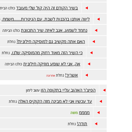
בשיר הקודם זה היה קול שלי מעובד
כולנו הבית
ליווה אותנו בהכנות לשבת. עם הגיטרות......משמח.
נ
נחמד לשמוע. אגב לאיזה שיר התכוונת
כולנו הביתה
האם אתה מקשיב גם למוסיקה חילונית?
נחלת
כי השיר הזה מאוד רחוק מהמוסיקה שלנו.
נחלת
אה, אני לא שומע מוזיקה חילונית
כולנו הביתה
אשריך!
נחלת
אחרונה
הפיצ'ר האהוב עליי בתקופה הזו
עשב לימון
עד עכשיו אני לא מבינה מזה הקוקיס האלה
נחלת
ממממ
משה
תודה!
נחלת