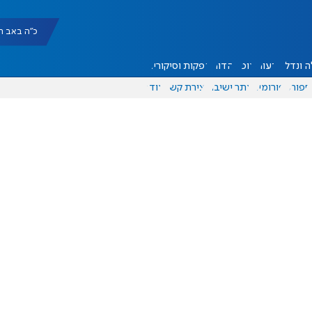
כ"ה באב תשפ"ו |
 ונדל"ן
דעות
אוכל
יהדות
הפקות וסיקורים
ספורט
פורומים
אתר ישיבה
יצירת קשר
עוד