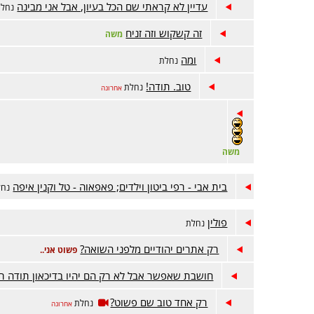
עדיין לא קראתי שם הכל בעיון, אבל אני מבינה
נחלת
זה קשקוש וזה זניח
משה
ומה
נחלת
טוב. תודה!
נחלת
אחרונה
משה
בית אבי - רפי ביטון וילדים; פאפאוה - טל וקנין איפה
נחל
פולין
נחלת
רק אתרים יהודיים מלפני השואה?
פשוט אני..
חושבת שאפשר אבל לא רק הם יהיו בדיכאון תודה ר
רק אחד טוב שם פשוט?
נחלת
אחרונה