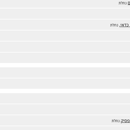
ם
נחלת
כדאי.
נחלת
נחלת