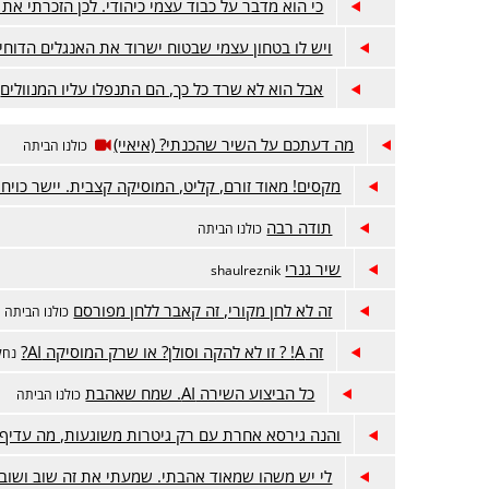
כי הוא מדבר על כבוד עצמי כיהודי. לכן הזכרתי את 
ויש לו בטחון עצמי שבטוח ישרוד את האנגלים הדוחי
אבל הוא לא שרד כל כך, הם התנפלו עליו המנוולים
מה דעתכם על השיר שהכנתי? (איאיי)
כולנו הביתה
מקסים! מאוד זורם, קליט, המוסיקה קצבית. יישר כויח!
תודה רבה
כולנו הביתה
שיר גנרי
shaulreznik
זה לא לחן מקורי, זה קאבר ללחן מפורסם
כולנו הביתה
זה A! ? זו לא להקה וסולן? או שרק המוסיקה AI?
נחל
כל הביצוע השירה AI. שמח שאהבת
כולנו הביתה
והנה גירסא אחרת עם רק גיטרות משוגעות, מה עדיף?
לי יש משהו שמאוד אהבתי. שמעתי את זה שוב ושוב 