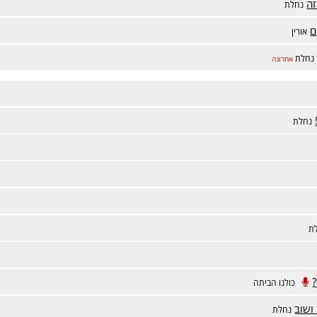
זה
נחלת
ם
אורין
נחלת
אחרונה
נחלת
ת
כולנו הביתה
ושוב
נחלת