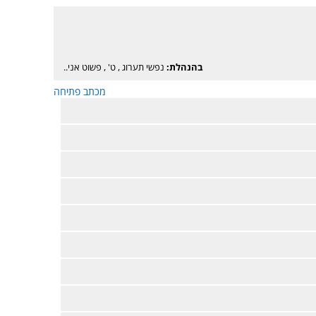
בהנהלת:
נפשי תערוג
,
ט'
,
פשוט אני..
מכתב פתיחה