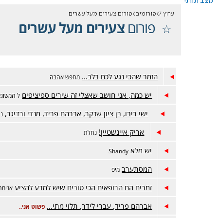
מצב תורני
ערוץ 7
פורומים
פורום צעירים מעל עשרים
פורום
צעירים מעל עשרים
הזמר שהכי נגע לכם בלב...
מחפש אהבה
יש כמה, אני חושב שאצלי זה שירים ספיציפים
ל המשוגע
ישי ריבו, בן ציון שנקר, אברהם פריד, מנדי ורדיגר,
נ
אריק איינשטיין!
נחלת
יש מלא
Shandy
המסתערב
מיפ
זמרים הם הרופאים הכי טובים שיש למדע להציע
אנימה
אברהם פריד, עברי לידר, תלוי מתי...
פשוט אני..