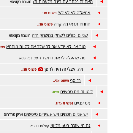
האם זה נכתב עם בינה מלאכותית?
חושבת בקופסא
אמאל'ה לא לא לא!
פשוט אני..
חחחח תראי מה קרה
פשוט אני..
שניים יכולים לשחק במשחק הזה
חושבת בקופסא
טוב אני לא יודע אם להיעלב אם להיות מוחמא
פשוט
מה שהעלה לי את החשד
חושבת בקופסא
אה, אצלי זה היה להפך
פשוט אני..
בנוסף
פשוט אני..
לוטו זה מס טפשים
משה
מס עניים
נפשי תערוג
יש עניים חכמים ויש עשירים טיפשים
אריק מהדרום
גם מי שזכה ב50 מליון?
קעלעברימבאר