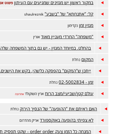
במקור ראשון יש מגזינים שמגיעים עם העיתון
פשוט אני.
קל: "אתנחתא" של "בשבע"
shaulreznik
מגזין זמן
נקדימון
"משפחה" החרדי מעניין מאוד
אורין
בהחלט. במיוחד המגזין - יש גם בתוך המשפחה שלה
המקום
נחלת
ייתכן ש"המקום" בהפסקה כלשהי, בקש את הישנים. 
זמן - 02-5002834
נחלת
עולם קטן/שביעי/מצב הרוח
ארץ השוקולד
אחרונה
האם ראיתם את "ההופעה" של הנסיך הירוק
נחלת
לא צפיתי בהופעה באוקספורד
אריק מהדרום
המנחה כל הזמן צעק order order - שקט תפסיק תפסיק