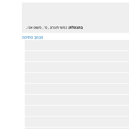
בהנהלת:
נפשי תערוג
,
ט'
,
פשוט אני..
מכתב פתיחה