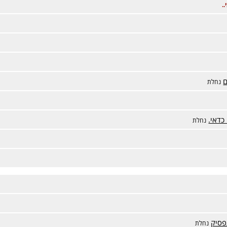
.
ם
נחלת
כדאי.
נחלת
נחלת