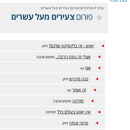
מצב תורני
ערוץ 7
פורומים
פורום צעירים מעל עשרים
פורום
צעירים מעל עשרים
יאוש - זה בלקסיקון שלכם?
זיויק
אצלי זה נוכח הרבה..
מחפש אהבה
אמ
oo
ככה מרגיש
זיויק
זה אומר
oo
מזדהה
מחפש אהבה
אין יאוש בעולם כלל
דוסיתת
פרטי ונמקי
זיויק