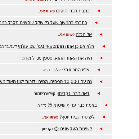
כתבת דבר והיפוכו
פשוט אני..
כתבתי בהמשך שעל כל שקל שתשים תקבל בממו
אל תגלה
פשוט אני..
אלא אם כן אתה מתמטקאי בעל שם עולמי
קעלעברימב
היה את האחד ההוא, סטפן מנדל
נקדימון
אליו התכוונתי
קעלעברימבאר
גם עם 10,000 טפסים, הסיכוי לזכות קטן מאוד מאוד
ראה דברי נקדימון
קעלעברימבאר
באמת כבר עדיף שיטתי 😉
נקדימון
לשיטת הבית יוסף?
פשוט אני..
לשיטת העקשנים 🙃
נקדימון