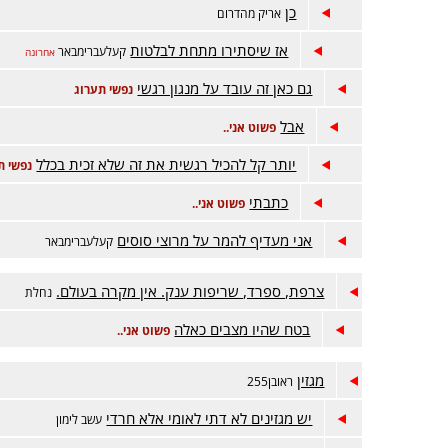
כן
אריק מהדרום
אז שיסתירו מתחת לבלטות
קעלעברימבאר
אחרונה
גם כאן זה עובד על מנגון רגשי
נפשי תערוג
אבל
פשוט אני..
יותר קל להכיל רגשית את זה שלא זכית בכלל
נפשי ת
כתבתי
פשוט אני..
אני מעדיף להמר על מרוצי סוסים
קעלעברימבאר
צרפת, ספרד, שריפות ענק. אין מקרה בעולם.
נחלת
בטח שהיו מצבים כאלה
פשוט אני..
מגזין
ראובן255
יש מגזינים לא דתי לאומי אלא חרדי
עשב לימון