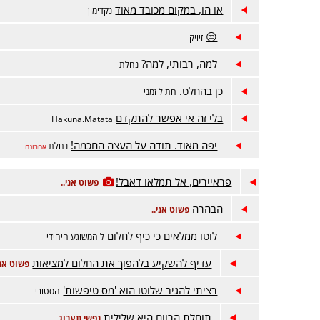
או הו, במקום מכובד מאוד
נקדימון
😒
זיויק
למה, רבותי, למה?
נחלת
כן בהחלט.
חתול זמני
בלי זה אי אפשר להתקדם
Hakuna.Matata
יפה מאוד. תודה על העצה החכמה!
נחלת
אחרונה
פראיירים, אל תמלאו דאבל!
פשוט אני..
הבהרה
פשוט אני..
לוטו ממלאים כי כיף לחלום
ל המשוגע היחידי
עדיף להשקיע בלהפוך את החלום למציאות
פשוט אני
רציתי להגיב שלוטו הוא 'מס טיפשות'
הסטורי
תוחלת הרווח היא שלילית
נפשי תערוג