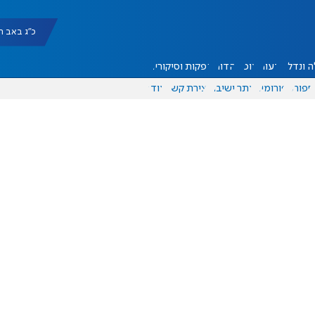
כ"ג באב תשפ"ו |
 ונדל"ן
דעות
אוכל
יהדות
הפקות וסיקורים
ספורט
פורומים
אתר ישיבה
יצירת קשר
עוד