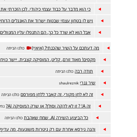
כי הוא מדבר על כבוד עצמי כיהודי. לכן הזכרתי את 
ויש לו בטחון עצמי שבטוח ישרוד את האנגלים הדוחי
אבל הוא לא שרד כל כך, הם התנפלו עליו המנוולים
מה דעתכם על השיר שהכנתי? (איאיי)
כולנו הביתה
מקסים! מאוד זורם, קליט, המוסיקה קצבית. יישר כויח!
תודה רבה
כולנו הביתה
שיר גנרי
shaulreznik
זה לא לחן מקורי, זה קאבר ללחן מפורסם
כולנו הביתה
זה A! ? זו לא להקה וסולן? או שרק המוסיקה AI?
נחל
כל הביצוע השירה AI. שמח שאהבת
כולנו הביתה
והנה גירסא אחרת עם רק גיטרות משוגעות, מה עדיף?