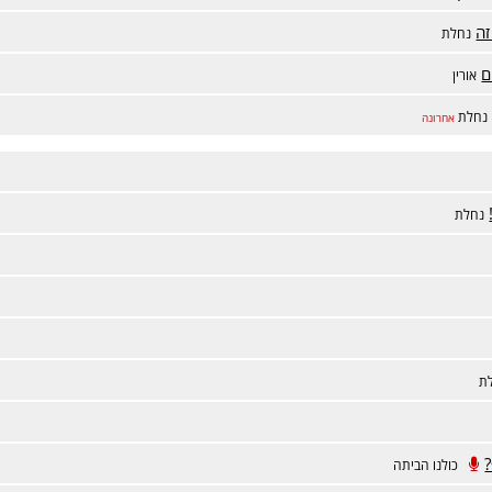
זה
נחלת
ם
אורין
נחלת
אחרונה
נחלת
ת
כולנו הביתה