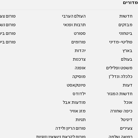
מדורים
חדשות
העולם הערבי
פורום צע
מבזקים
תרבות ופנאי
פורום נשו
ביטחוני
ספורט
פורום בי
פוליטי-מדיני
פורומים
פורום בי
בארץ
יהדות
בעולם
צרכנות
משפט ופלילים
אופנה
כלכלה ונדל"ן
מוסיקה
דעות
פיוטקאסט
חדשות המגזר
ילדודס
אוכל
מודעות אבל
כיפה שחורה
מזג אוויר
דיגיטל
תגיות
צעירים
פורום הריון ולידה
רפואה שלמה
פורום לקראת נישואין וזוגיות