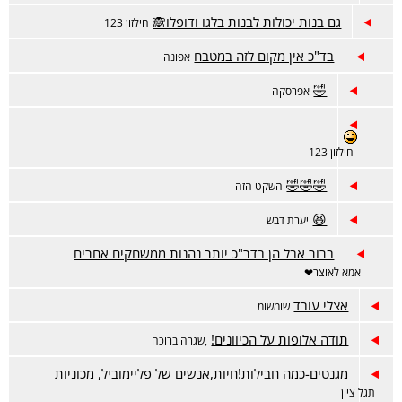
גם בנות יכולות לבנות בלגו ודופלו🙈
חילזון 123
בד"כ אין מקום לזה במטבח
אפונה
🤣
אפרסקה
חילזון 123
🤣🤣🤣
השקט הזה
😆
יערת דבש
ברור אבל הן בדר"כ יותר נהנות ממשחקים אחרים
אמא לאוצר❤
אצלי עובד
שומשומ
תודה אלופות על הכיוונים!
,שגרה ברוכה
מגנטים-כמה חבילות!חיות,אנשים של פליימוביל, מכוניות
תגל ציון