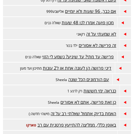
רק רגע קט
אם כבר, 96 שעות ולא יומיים
אלישבע999
מכון פועה אמרו לנו 48 שעות
שאלה גנים
לא שמעתי על זה
רקאני
זה פרישה לא אסורים
ילד בכור
פרישה עד מתי? עד שיגיע? נשמע לי הזוי
שאלה גנים
דיני פרושה הן לעונה אחת או ל2 עונות
מתיכון ועד מעון
עם הורמונים הכל שונה
Sheela
כנראה ימי חששות
רק לרגע 1
כן זאת פרישה, אתם לא אסורים
Sheela
האמת בדיוק אתמול שאלתי רב על זה
מישהי חדשה:)
באופן כללי, ממליצה להתייעץ פרטנית עם רב
טארקו