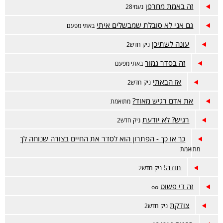
זה באמת מחרפן
נעמי28
גם אני לא סובלת שמבשלים איתי
באתי מפעם
עונה לשתיכן
ניק חדש2
זה בסדר גמור
באתי מפעם
אז הבאתי
ניק חדש2
את אדם רגיש מאוד?
מתואמת
רגיש? לא יודעת
ניק חדש2
כך או כך - הפתרון הוא לסדר את החיים בצורה שנוחה לך
מתואמת
תודה!
ניק חדש2
זה די פשוט
oo
צודקת
ניק חדש2