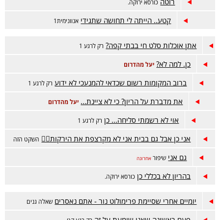
רוטה
כורסא ירוקה.
קטע.. הייתה לי תחושה שתגידי
אנוונימית1
אתן אוכלות סלט חי בבתי קפה?
רק לרגע 1
כן. למה לא?
יעל מהדרום
ברוב המקומות רשום שכדאי להמנעכי לא ידוע
רק לרגע 1
את מדברת על הריון? כי לא ציינת...
יעל מהדרום
אוי לא רשמתי סליחה... כן
רק לרגע 1
אני כן אבל גם בבית אני לא מקרצפת את הירקות🤦‍♀️
השקט הזה
גם אני
שיפור
אחרונה
בהריון לא בכללי כן
כורסא ירוקה.
יומיים אחרי שסיימת פרימולוט נור - אתם נאסרים
שאלה גנים
פעם ראשונה שאני שומעת על זה