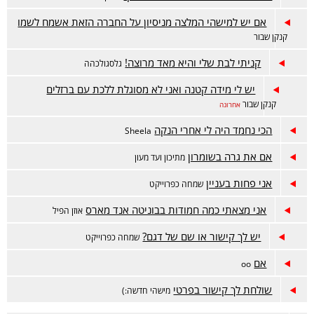
אם יש למישהי המלצה מניסיון על החברה הזאת אשמח לשמו
קנקן שבור
קניתי לבת שלי והיא מאד מרוצה!
גלסגולכהה
יש לי מידה קטנה ואני לא מסוגלת ללכת עם ברזלים
קנקן שבור
אחרונה
הכי נחמד היה לי אחרי הנקה
Sheela
אם את גרה בשומרון
מתיכון ועד מעון
אני פחות בעניין
שמחה כפרוייקט
אני מצאתי כמה חמודות בבוניטה אנד מארס
אוזן הפיל
יש לך קישור או שם של דגם?
שמחה כפרוייקט
אם
oo
שולחת לך קישור בפרטי
מישהי חדשה:)