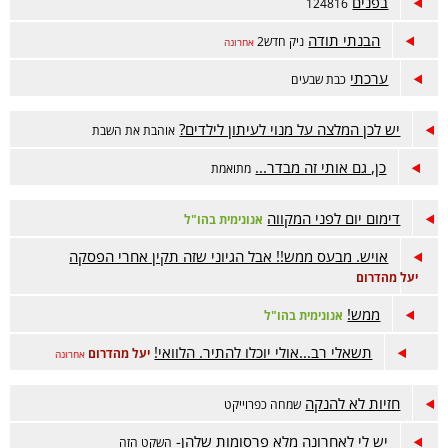
בפנים
124816
הבנתי תודה
ניק חדש2
אחרונה
ערכתי
כבת שבעים
יש לכן המלצה על מנוי לעיתון לילדים?
אוהבת את השבת
כן, גם אותי זה מבדר...
מתואמת
דימום יום לפני המקווה
אנונימית בהו"ל
אויש. מבעס ממש!! אבל הגיוני שזה תקין אחרי הפסקה
יעל מהדרום
ממש!
אנונימית בהו"ל
תשאלי רב...אולי יוכלו להתיר. הלוואי!
יעל מהדרום
אחרונה
חזיות לא להנקה
שמחה כפרוייקט
יש לי לאחרונה מלא פרסומות שלהן-
השקט הזה