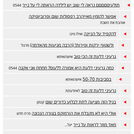
תולעיםםםםם נראה לי שוב יש לילדה הראתה לי על נייר
0544
אפשר להזמין מאייהרב רפסולות שום ופרוביוטיקה
אוהבת את השבת
להקפיד על הגיינה
ואילו פינו
ולשטוף ירקות ופירות! (הרבה מגיעות מהאדמה)
מרגול
גרעיני דלעת זה הכי טוב
אישהואימא
כמה גרעיני דלעת היא אמורה ללעוס? חחחח אני אקנה
0544
בסביבות 50-70
אישהואימא
גרעיני דלעת זה טוב
לאיודעתת
בגיל הזה מציעה לתת לבלוע כדורים שום
קנמון
אולי היא לא מקבלת את הורמוקס בצורה הנכונה
פרח חדש
מאד מוזר לראות על נייר
יעל...