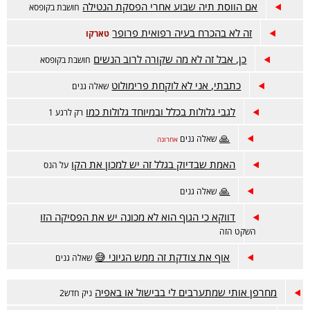
אם הווסת תיה שבוע אחרי הפסקת הנטילה
חושבת בקופסא
זה לא בהכרח בעיה רפואית פרופר
טארקו
כן, אבל זה לא מה שקורה לרוב הנשים
חושבת בקופסא
כתבתי, אני לא לוקחת פרימולוט
שאלה גנים
לגבי גלולות בכלל ובמיוחד גלולות כמו
רק לרגע 1
🙏
שאלה גנים
אחרונה
האמת שבדיוק בגלל זה יש למכון את הקו
על הנס
🙏
שאלה גנים
דווקא כי הגוף הוא לא מכונה יש את הפסיקה הזו
השקט הזה
אוף את צודקת זה ממש הגיוני 😅
שאלה גנים
מחרפן אותי שמתערבים לי בבישול או באפיה
ניק חדש2