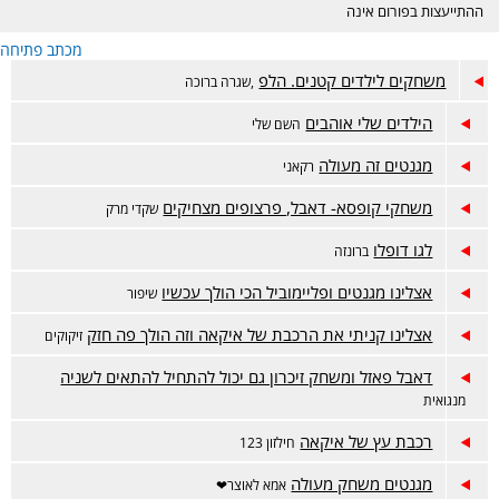
ההתייעצות בפורום אינה
מחליפה ייעוץ רפואי ונעשית
מכתב פתיחה
באחריות המתייעצת בלבד.
הפורום דתי, נא לכבד את
משחקים לילדים קטנים. הלפ
,שגרה ברוכה
רגשות הגולשות בסגנון
השאלות והתשובות. קישור
הילדים שלי אוהבים
השם שלי
לפורום אמהות הפתוח-
https://www.inn.co.il/Forum/Forum.aspx/f449
מגנטים זה מעולה
רקאני
משחקי קופסא- דאבל, פרצופים מצחיקים
שקדי מרק
לגו דופלו
ברונזה
אצלינו מגנטים ופליימוביל הכי הולך עכשיו
שיפור
אצלינו קניתי את הרכבת של איקאה וזה הולך פה חזק
זיקוקים
דאבל פאזל ומשחק זיכרון גם יכול להתחיל להתאים לשניה
מנגואית
רכבת עץ של איקאה
חילזון 123
מגנטים משחק מעולה
אמא לאוצר❤