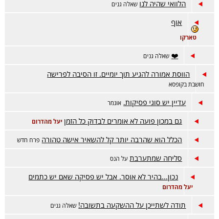
הלוואי שהיה לנו
שאלה גנים
אוף
טארקו
❤️
שאלה גנים
הווסת אמורה להגיע תוך יומיים. זו הסיבה לפרישה
חושבת בקופסא
עדיין יש סוגי פסיקות.
אונמר
גם במכון פועה לא אומרים לבדוק כל הזמן
יעל מהדרום
הכלל הוא שהרבה יותר קל להשאיר אישה טהורה
פרח חדש
סליחה שמתערבת
על הנס
נכון...בהיר לא אוסר. אבל יש פסיקה שאם יש כתמים
יעל מהדרום
תודה לשתייכן על ההשקעה בתשובה!
שאלה גנים