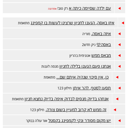
עם ילדה שסיימה כיתה א
רק טוב!
אחרונה
איזו באסה, הגענו לחניון שרצינו לעשות בו קמפינג
מתואמת
איזה באסה.
מוריה
באסה🩷
ניק חדש2
מבאס ממש
אנונימית בהריון
אנחנו פעם הגענו בלילה לחניון
מנסה לענות
כן, אין סיכוי שנהיה איתם שם...
מתואמת
תסעו לסטף, להר איתן
חילזון 123
אנחהו בדיוק מנסים לבדוק איפה בדיוק נמצא חניון
מתואמת
זה ממש לא קרוב למעיין בשום צורה.
חילזון 123
יש מקום מסודר ונקי לקמפינג בקסטל
אור עולה בבוקר