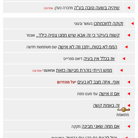
שיהיה בשעה טובה בע"ה
מדברה כעדן.
אחרונה
זקוקה לחוכמתכן
בעושר ובעוני
קשוח בעיקר כי זה אבא שיש ממנו צפיה כילד..
אונמר
הממ לא בטוח..יתכן וזה לא אישה
שם משתמשת חדשה
אז בכלל אין בעיה
דיאט ספרייט
ממש הייתי נזהרת מגישה כזאת
אמאשוני
אחרונה
אוף. איזה מצב לא נעים
יעל מהדרום
אם זו אישה
עוד מעט פסח
זה באמת קשה
מתואמת
אם ממה שאני מבינה
מקקה
יכול להיות גם כהן עם גרושה