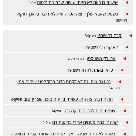
אישית כנראה לא הייתי עושה שבת בת מצווה
צהוב
נשמע שאבא שלך רוצה הכרה ואת לא רוצה בלאגן דווקא
אמאשוני
קרה למישהי?
מעיין34
לא קרה לי
השם שלי
אני רק משו קטן
כנה שנטעה
כדאי באמת לוודא
השם שלי
נכון גם צום וגם לא לקחת כדור ברזל לפני שיהיה אמין
מעיין34
תודה רבה! צודקת. עשיתי בדיקת סוכר שצריך צום
מעיין34
שתיתי מים לפני הבדיקה וזהו
מעיין34
קרה לי כמה פעמים אחרי בדיקות דם
שיפור
באמת לא נחתי שניה .. ישר קמתי מהאחות וקניתי במאפיה