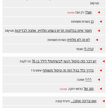
מעיין34
אצלי
רק טוב!
אחרונה
כן
בשורות משמחות
חוסר איזון בבלוטת תריס נשמע מלחיץ. אחכה לבדיקות
מעיין34
לא זה לא מלחיץ
בשורות משמחות
קרה לי
אונמר
יש דבר כזה טיפול רגשי *בשיחות* לילד בן 6?
פה לקצת
בדרך כלל בגיל הזה זה טיפול משותף
איזמרגד1
^^^
אפונה
סוג של
כורסא ירוקה.
אחרונה
וואו צריכה אתכן...
פיצית קטנה