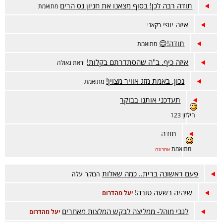
תודה רבה לכן! בסוף מצאנו את חניון נס הרים
מתואמת
איזה יופי
רקאני
תודה!😊
מתואמת
איזה כיף. ב"ה שהסתדרתם בקלות!
יראת גאולה
נכון, באמת מזג אוויר מצוין!
מתואמת
תעדכני אותנו בבוקר
חילזון 123
תודה
מתואמת
אחרונה
פעם ראשונה ברית.. כמה שאלות
הבוקר יעלה
שיהיה בשעה טובה!
יעל מהדרום
לגבי מוהל- ממליצה לבקש המלצות מאחרים
יעל מהדרום