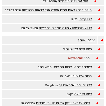
הוא עם גלגלים קטנים
(אהבת עולם)
תודה רבה נראית ממש אחלה אלך לראות ברשתות
מזמור לתודה1
אני קניתי
רקאני
לי יש רוברסטו - מונה מוכרים במוצצים
אני נשארת אני
עזרה
גאיה25
כמה שנח לך
אוזן הפיל
^^^
יעל מהדרום
לחדר לידה או לבית החולים?
כורסא ירוקה.
ברור שלגיטימי
השם שלי
לגיטימי מה שמתאים לך
Doughnut
למה שיבואו?
רקאני
למה? כנראה עניין של מנטליות ותרבות
אלישבע999