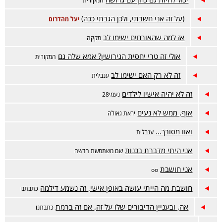
המקורית
(על זה אני חשבתי, ולכן הגבתי ככה)
יעל מהדרום
אז למה שהאורחים ישימו לב
מקקה
אולי זה טרי יחסית הגירושין? אמא שלה גם
המקורית
זה לא רק האם ישימו לב
ענבלית
זה לא יהיה אישיו לילדים
נעמי28
אוף, ממש לא נעים
יראת גאולה
ואוו מסובך...
ענבלית
אני היתי מדברת בכנות
שם משתמשת חדשה
אני חושבת
oo
חושבת מה הייתי עושה באופן אישי, זה נשמע דילמה
כתבתנו
אה, ובעניין הדיבורים שלו על זה, אם זה ברמת
כתבתנו