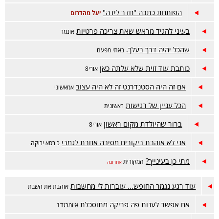
הפותחת כתבה "חדר לידה"
יעל מהדרום
בעיני להגיד מראש שאת צריכה פרטיות
אונמר
שהכל יהיה דרך בעלך.
באתי מפעם
כותבת עוד זוית שלא עלתה כאן
אורי8
אם זה היה הסטנדרנט זה לא היה עצוב
אמאשוני
הכל עניין של רגישות
ראשונית
ברור שהיולדת מקום ראשון
אורי8
אני לא אוהבת ביקורים מסיבה אחרת לגמרי
כורסא ירוקה.
מתי כן בעינייך?
המקורית
אחרונה
עוד רגע נגמר החופש... עוברות לי מחשבות
אוהבת את השבת
אם אפשר לענות פה פריקה מתוסכלת
איזמרגד1