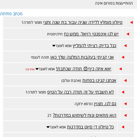
ההתייעצות בפורום אינה
מחליפה ייעוץ רפואי ונעשית
מכתב פתיחה
באחריות המתייעצת בלבד.
הפורום דתי, נא לכבד את
טיולון מומלץ ללידה שניה עבור בת שנה וחצי
מזמור לתודה1
רגשות הגולשות בסגנון
השאלות והתשובות. קישור
יש לנו אינפנטי רויאל, ממש נח
חידניסטית
לפורום אמהות הפתוח-
https://www.inn.co.il/Forum/Forum.aspx/f449
כנל בדיוק רציתי להמליץ
אמא לאוצר❤
אני קניתי בעקבות המלצה שלך כאן
תוהה לעצמי
יאא איזה כיף😍 תודה שכתבת!
אמא לאוצר❤
אחרונה
אנחנו קנינו בפחות
(אהבת עולם)
לא חשבתי על זה תודה רבה על הטיפ
מזמור לתודה1
גם לנו. מצוין
כורסא ירוקה
הוא מתאים ונוח לשימוש במדרגות?
21
כל טיולון די סיוט במדרגות
אמא לאוצר❤