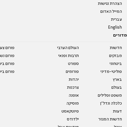
הצהרת נגישות
המייל האדום
עברית
English
מדורים
חדשות
העולם הערבי
פורום צע
מבזקים
תרבות ופנאי
פורום נשו
ביטחוני
ספורט
פורום בי
פוליטי-מדיני
פורומים
פורום בי
בארץ
יהדות
בעולם
צרכנות
משפט ופלילים
אופנה
כלכלה ונדל"ן
מוסיקה
דעות
פיוטקאסט
חדשות המגזר
ילדודס