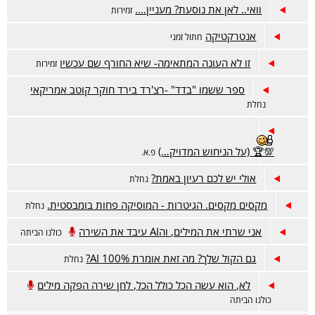
וואי.. לאן את נוסעת? מעניין….
זמירות
אנטרקטיקה
חתול זמני
זו לא העונה המתאימה- שיא החורף שם עכשיו
זמירות
ספר ששמו "בדד" -רצ'רד בירד חוקר קוטב אמריקאי
נחלת
💯🏆 (על הניחוש המדויק…)
פ.א.
אולי יש לכם רעיון באמת?
נחלת
מקסים מקסים. הגיטרות - המוסיקה פחות בומבסטית.
נחלת
אני שרתי את המילים, והAI עיבד את השירה
כולנו הביתה
גם הקול שלך? מה זאת אומרת 100% AI?
נחלת
לא, הוא עשה הכל כולל הכל, לחן שירה הפקה מילים
כולנו הביתה