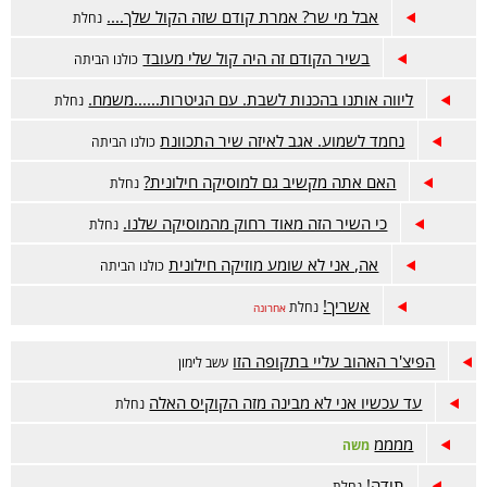
אבל מי שר? אמרת קודם שזה הקול שלך....
נחלת
בשיר הקודם זה היה קול שלי מעובד
כולנו הביתה
ליווה אותנו בהכנות לשבת. עם הגיטרות......משמח.
נחלת
נחמד לשמוע. אגב לאיזה שיר התכוונת
כולנו הביתה
האם אתה מקשיב גם למוסיקה חילונית?
נחלת
כי השיר הזה מאוד רחוק מהמוסיקה שלנו.
נחלת
אה, אני לא שומע מוזיקה חילונית
כולנו הביתה
אשריך!
נחלת
אחרונה
הפיצ'ר האהוב עליי בתקופה הזו
עשב לימון
עד עכשיו אני לא מבינה מזה הקוקיס האלה
נחלת
ממממ
משה
תודה!
נחלת