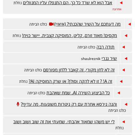
אבל הוא לא שרד כל כך, הם התנפלו עליו המנוולים
נחלת
אחרונה
מה דעתכם על השיר שהכנתי? (איאיי)
כולנו הביתה
מקסים! מאוד זורם, קליט, המוסיקה קצבית. יישר כויח!
נחלת
תודה רבה
כולנו הביתה
שיר גנרי
shaulreznik
זה לא לחן מקורי, זה קאבר ללחן מפורסם
כולנו הביתה
זה A! ? זו לא להקה וסולן? או שרק המוסיקה AI?
נחלת
כל הביצוע השירה AI. שמח שאהבת
כולנו הביתה
והנה גירסא אחרת עם רק גיטרות משוגעות, מה עדיף?
כולנו הביתה
לי יש משהו שמאוד אהבתי. שמעתי את זה שוב ושוב ושוב
נחלת