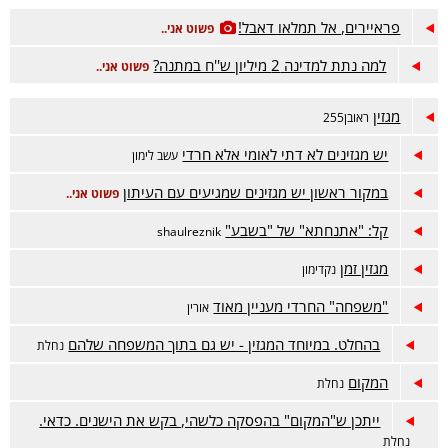
פראיירים, אל תמלאו דאבל!
פשוט אני..
למה נתת למדינה 2 מיליון ש''ח במתנה?
פשוט אני..
מגזין
ראובן255
יש מגזינים לא דתי לאומי אלא חרדי
עשב לימון
במקור ראשון יש מגזינים שמגיעים עם העיתון
פשוט אני..
קל: "אתנחתא" של "בשבע"
shaulreznik
מגזין זמן
נקדימון
"משפחה" החרדי מעניין מאוד
אורין
בהחלט. במיוחד המגזין - יש גם בתוך המשפחה שלהם
נחלת
המקום
נחלת
ייתכן ש"המקום" בהפסקה כלשהי, בקש את הישנים. כדאי.
נחלת