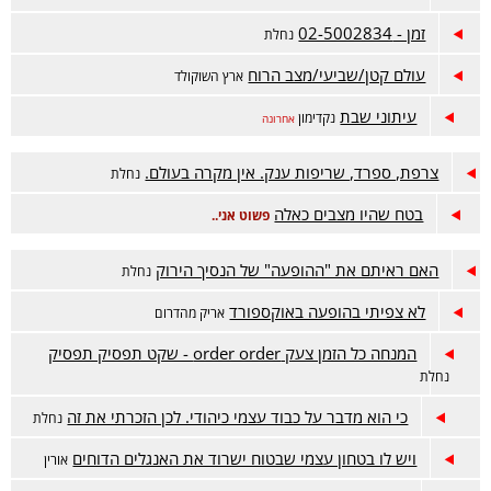
זמן - 02-5002834
נחלת
עולם קטן/שביעי/מצב הרוח
ארץ השוקולד
עיתוני שבת
נקדימון
אחרונה
צרפת, ספרד, שריפות ענק. אין מקרה בעולם.
נחלת
בטח שהיו מצבים כאלה
פשוט אני..
האם ראיתם את "ההופעה" של הנסיך הירוק
נחלת
לא צפיתי בהופעה באוקספורד
אריק מהדרום
המנחה כל הזמן צעק order order - שקט תפסיק תפסיק
נחלת
כי הוא מדבר על כבוד עצמי כיהודי. לכן הזכרתי את זה
נחלת
ויש לו בטחון עצמי שבטוח ישרוד את האנגלים הדוחים
אורין