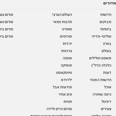
מדורים
חדשות
העולם הערבי
פורום צע
מבזקים
תרבות ופנאי
פורום נשו
ביטחוני
ספורט
פורום בי
פוליטי-מדיני
פורומים
פורום בי
בארץ
יהדות
בעולם
צרכנות
משפט ופלילים
אופנה
כלכלה ונדל"ן
מוסיקה
דעות
פיוטקאסט
חדשות המגזר
ילדודס
אוכל
מודעות אבל
כיפה שחורה
מזג אוויר
דיגיטל
תגיות
צעירים
פורום הריון ולידה