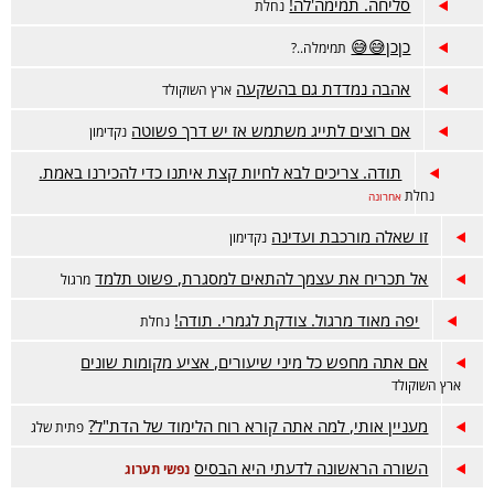
סליחה. תמימה'לה!
נחלת
כןכן😅😅
תמימלה..?
אהבה נמדדת גם בהשקעה
ארץ השוקולד
אם רוצים לתייג משתמש אז יש דרך פשוטה
נקדימון
תודה. צריכים לבא לחיות קצת איתנו כדי להכירנו באמת.
נחלת
אחרונה
זו שאלה מורכבת ועדינה
נקדימון
אל תכריח את עצמך להתאים למסגרת, פשוט תלמד
מרגול
יפה מאוד מרגול. צודקת לגמרי. תודה!
נחלת
אם אתה מחפש כל מיני שיעורים, אציע מקומות שונים
ארץ השוקולד
מעניין אותי, למה אתה קורא רוח הלימוד של הדת"ל?
פתית שלג
השורה הראשונה לדעתי היא הבסיס
נפשי תערוג