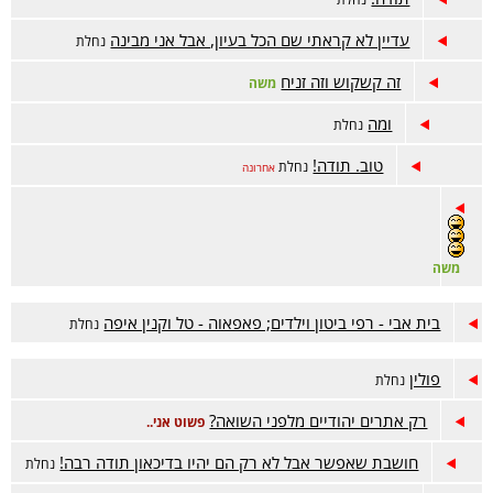
עדיין לא קראתי שם הכל בעיון, אבל אני מבינה
נחלת
זה קשקוש וזה זניח
משה
ומה
נחלת
טוב. תודה!
נחלת
אחרונה
משה
בית אבי - רפי ביטון וילדים; פאפאוה - טל וקנין איפה
נחלת
פולין
נחלת
רק אתרים יהודיים מלפני השואה?
פשוט אני..
חושבת שאפשר אבל לא רק הם יהיו בדיכאון תודה רבה!
נחלת