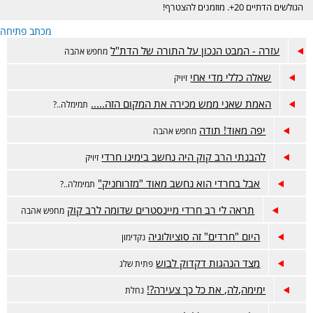
הגולשים הדתיים 20+. מוזמנים להצטרף!
מכתב פתיחה
עזרה - המבט הנכון על התורה של הדת"ל
מחפש אהבה
שאלה כללי מדי אחי
זיויק
האמת שאני ממש מכירה את המקום הזה.....
תמימלה..?
יפה מאוד! תודה
מחפש אהבה
להבנתי הרב קוק היה נחשב בימינו חרדי
זיויק
אבל בחרדי הוא נחשב מאוד "מזרוחניק"
תמימלה..?
תראה לי רב חרדי מיינסטרים שדומה לרב קוק
מחפש אהבה
היום "חרדים" זה סוציולוגיה
נקדימון
מצד הנהגות דקדוק לבוש
פתית שלג
ימימה,לה, את כל כך צעירה?!
נחלת