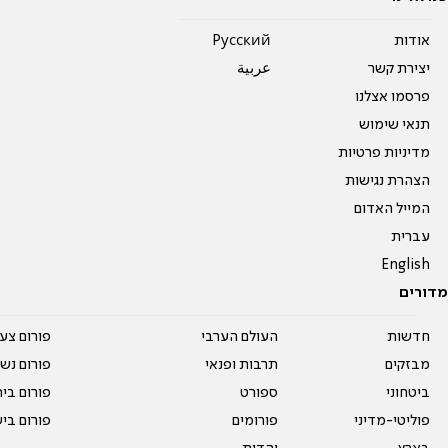
אודות
Pусский
יצירת קשר
عربية
פרסמו אצלנו
תנאי שימוש
מדיניות פרטיות
הצהרת נגישות
המייל האדום
עברית
English
מדורים
חדשות
העולם הערבי
פורום צע
מבזקים
תרבות ופנאי
פורום נשו
ביטחוני
ספורט
פורום בי
פוליטי-מדיני
פורומים
פורום בי