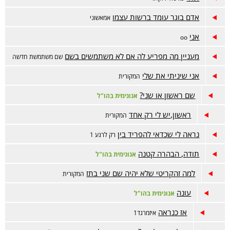
אדם בוגר עומד ברשות עצמו
אמאשוני
אני
oo
מעניין מה מפריע לה אם לא משתמשים בשם
שם משתמשת חדשה
אני שיניתי את שלי
המקורית
שם ראשון או שני?
אנונימית בהו"ל
ראשון,יש לי רק אחד
המקורית
נראה לי שכדאי להפריד בין
רק לרגע 1
תודה, הבהרה קטנה
אנונימית בהו"ל
למה זהקריטי שלא יהיה שם שני בתז
המקורית
עונה
אנונימית בהו"ל
אז כנראה
איזמרגד1