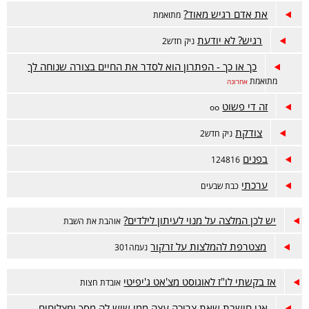
את אדם רגיש מאוד?
מתואמת
רגיש? לא יודעת
ניק חדש2
כך או כך - הפתרון הוא לסדר את החיים בצורה שנוחה לך
מתואמת
אחרונה
זה די פשוט
oo
צודקת
ניק חדש2
בפנים
124816
ערכתי
כבת שבעים
יש לכן המלצה על מנוי לעיתון לילדים?
אוהבת את השבת
מצטרפת להמלצות על זרקור
נעמה301
אז בקשתי לו"ז לאוגוסט מצ'אט ג'יפיטי
אובדת חצות
אני חושבת שאת צריכה עצה ממי שיש לה מסך ומצליחים