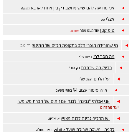
אני מודיעה להם שיש מחשב רק בין אחת לארבע
מקקה
אצלי
oo
טיפ קטן
עוד מעט פסח
אחרונה
מי שהורידה מוצרי חלב בתקופת הגזים של התינוק
רק טוב!
מה חסר לך?
השם שלי
בדיוק מה שכתבת
רק טוב!
על הלחם
השם שלי
איזה סיפור עצוב 🤣
באתי מפעם
אני אכלתי "גבינה" לבנה עם זיתים של חברת משומשו
יעל מהדרום
יש תחליף גבינה לבנה מצויין
אן אליוט
לקפה - משקה שבולת שועל white
יראת גאולה