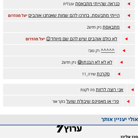
כנראה שהייתי מתבאסת
ענבלית
הייתי מתבעסת. בחרנו להם שמות שאנחנו אוהבים
יעל מהדרום
מתבאסת
ניק חדש2
לא כולם אוהבים שיש להם שם מיוחד😉
יעל מהדרום
^^^^^
רק טוב!
לא לא לא הבנתן😅
ניק חדש2
סקרנת
שירה_11
אני רוצה לרזות
פה לקצת
פרי או מאפינס שיבןלת שועל
בוקר אור
אולי יעניין אותך
פנו אלינו