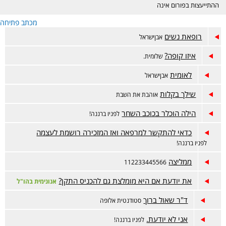
ההתייעצות בפורום אינה
מחליפה ייעוץ רפואי ונעשית
מכתב פתיחה
באחריות המתייעצת בלבד.
הפורום דתי, נא לכבד את
רופאת נשים
אבןישראל
רגשות הגולשות בסגנון
השאלות והתשובות. קישור
איזו קופה?
שלומית.
לפורום אמהות הפתוח-
https://www.inn.co.il/Forum/Forum.aspx/f449
לאומית
אבןישראל
שילך בקלות
אוהבת את השבת
הילה הוכלר בכוכב השחר
לפניו ברננה!
כדאי להתקשר למרפאה ואז המזכירה רושמת לעצמה
לפניו ברננה!
ממליצה
112233445566
את יודעת אם היא מומלצת גם להכניס התקן?
אנונימית בהו"ל
ד"ר שאול ברוך
סטודנטית אלופה
אני לא יודעת.
לפניו ברננה!