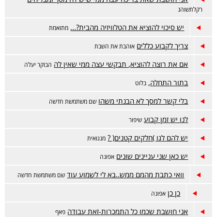
רקלתשוהנ
יש סיכוי להוציא את הטלוויזיה מהבית?...
מתואמת
צריך לקבוע כללים
אוהבת את השבת
אם את רוצה להוציא, תבקשי עצה ממי שאין לה
הבוקר יעלה
בתור התחלה,
בלוט
בלי קשר למסך לא הבנתי משהו
שם משתמשת חדשה
לנו יש זמן קבוע
שיפור
יש להם לגו )חלקים קטנים( ?
מנגואית
יש כאן שני עניינים שונים
אפונה
וואי כתבת מהמם ממש..בא לי לשמוע עוד
שם משתמשת חדשה
כן כן
אפונה
אני חושבת שכמו כל התמכרות-זאת עבודה
פאף