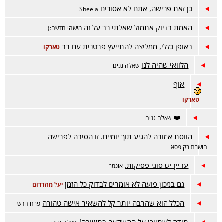
כן זאת פרישה, אתם לא אסורים
Sheela
האמת בדיוק אתמול שאלתי רב על זה
מישהי חדשה:)
באופן כללי, ממליצה להתייעץ פרטנית עם רב
טארקו
הלוואי שהיה לנו
שאלה גנים
אוף
טארקו
❤️
שאלה גנים
הווסת אמורה להגיע תוך יומיים. זו הסיבה לפרישה
חושבת בקופסא
עדיין יש סוגי פסיקות.
אונמר
גם במכון פועה לא אומרים לבדוק כל הזמן
יעל מהדרום
הכלל הוא שהרבה יותר קל להשאיר אישה טהורה
פרח חדש
תודה לשתייכן על ההשקעה בתשובה!