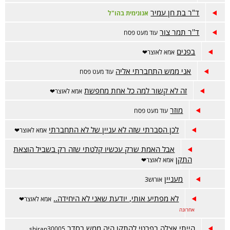
ד"ר בת חן עמיר
אנונימית בהו"ל
ד''ר תמר צור
עוד מעט פסח
בפנים
אמא לאוצר❤
אני ממש התחברתי אליה
עוד מעט פסח
זה לא קשור למה כל אחת מחפשת
אמא לאוצר❤
מוזר
עוד מעט פסח
לכן הסברתי שזה לא עניין של לא התחברתי
אמא לאוצר❤
אבל האמת שרק עכשיו קלטתי שזה רק בשביל הוצאת
התקן
אמא לאוצר❤
מעניין
אורוש3
לא מפתיע אותי, יודעת שאני לא היחידה..
אמא לאוצר❤
אחרונה
הייתי אצלה בפרטי להתקן היה ממש בסדר
shiran30005