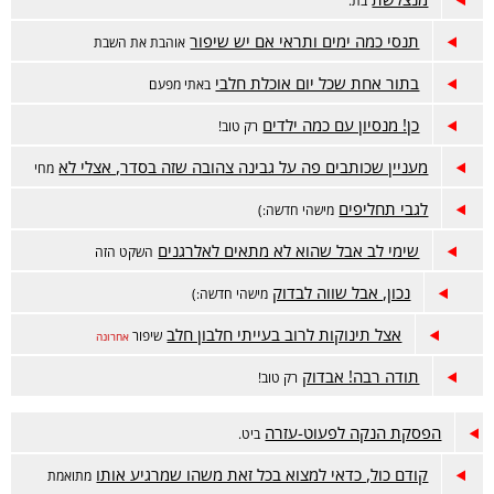
בת.
תנסי כמה ימים ותראי אם יש שיפור
אוהבת את השבת
בתור אחת שכל יום אוכלת חלבי
באתי מפעם
כן! מנסיון עם כמה ילדים
רק טוב!
מעניין שכותבים פה על גבינה צהובה שזה בסדר, אצלי לא
מחי
לגבי תחליפים
מישהי חדשה:)
שימי לב אבל שהוא לא מתאים לאלרגנים
השקט הזה
נכון, אבל שווה לבדוק
מישהי חדשה:)
אצל תינוקות לרוב בעייתי חלבון חלב
שיפור
אחרונה
תודה רבה! אבדוק
רק טוב!
הפסקת הנקה לפעוט-עזרה
ביט.
קודם כול, כדאי למצוא בכל זאת משהו שמרגיע אותו
מתואמת