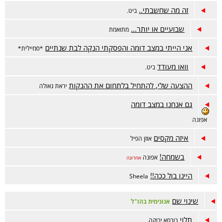
זה מה שחשבתי..
ביט.
שבועיים או יותר...
מתואמת
אני הייתי במצב דומה והפסקתי הנקה לבת שנתיים
*סמיילית*
וואו מעודד
ביט.
ההצעה שלי, להתחיל בלתחום את ההנקות
יראת גאולה
גם אנחנו במצב דומה
אפונה
איזה מקסים
אוזן הפיל
בשמחה!
אפונה
אחרונה
היינו בול ככה!!
Sheela
שינוי שם
אנונימית בהו"ל
תלוי
כורסא ירוקה.