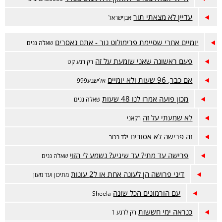
עדיין לא מצאתי תור
אבןישראל
יומיים אחרי שסיימת פרימולוט נור - אתם נאסרים
שאלה גנים
פעם ראשונה שאני שומעת על זה
רק רגע קט
אם כבר, 96 שעות ולא יומיים
אלישבע999
מכון פועה אמרו לנו 48 שעות
שאלה גנים
לא שמעתי על זה
רקאני
זה פרישה לא אסורים
ילד בכור
פרישה עד מתי? עד שיגיע? נשמע לי הזוי
שאלה גנים
דיני פרושה הן לעונה אחת או ל2 עונות
מתיכון ועד מעון
עם הורמונים הכל שונה
Sheela
כנראה ימי חששות
רק לרגע 1