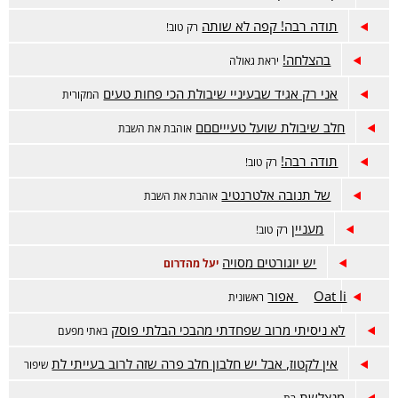
תודה רבה! קפה לא שותה
רק טוב!
בהצלחה!
יראת גאולה
אני רק אגיד שבעיניי שיבולת הכי פחות טעים
המקורית
חלב שיבולת שועל טעיייםםם
אוהבת את השבת
תודה רבה!
רק טוב!
של תנובה אלטרנטיב
אוהבת את השבת
מעניין
רק טוב!
יש יוגורטים מסויה
יעל מהדרום
Oat li אפור
ראשונית
לא ניסיתי מרוב שפחדתי מהבכי הבלתי פוסק
באתי מפעם
אין לקטוז, אבל יש חלבון חלב פרה שזה לרוב בעייתי לת
שיפור
מנצלשת