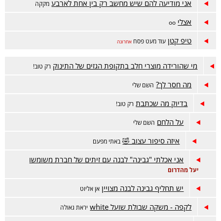
אני מודיעה להם שיש מחשב רק בין אחת לארבע
מקקה
אצלי
oo
טיפ קטן
עוד מעט פסח
אחרונה
מי שהורידה מוצרי חלב בתקופת הגזים של התינוק
רק טוב!
מה חסר לך?
השם שלי
בדיוק מה שכתבת
רק טוב!
על הלחם
השם שלי
איזה סיפור עצוב 🤣
באתי מפעם
אני אכלתי "גבינה" לבנה עם זיתים של חברת משומשו
יעל מהדרום
יש תחליף גבינה לבנה מצויין
אן אליוט
לקפה - משקה שבולת שועל white
יראת גאולה