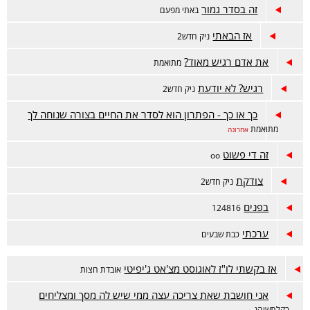
זה בסדר גמור
באתי מפעם
אז הבאתי
ניק חדש2
את אדם רגיש מאוד?
מתואמת
רגיש? לא יודעת
ניק חדש2
כך או כך - הפתרון הוא לסדר את החיים בצורה שנוחה לך
מתואמת
אחרונה
זה די פשוט
oo
צודקת
ניק חדש2
בפנים
124816
ערכתי
כבת שבעים
אז בקשתי לו"ז לאוגוסט מצ'אט ג'יפיטי
אובדת חצות
אני חושבת שאת צריכה עצה ממי שיש לה מסך ומצליחים
רקלתשוהנ