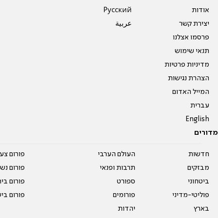
אודות
Pусский
יצירת קשר
عربية
פרסמו אצלנו
תנאי שימוש
מדיניות פרטיות
הצהרת נגישות
המייל האדום
עברית
English
מדורים
חדשות
העולם הערבי
פורום צע
מבזקים
תרבות ופנאי
פורום נשו
ביטחוני
ספורט
פורום בי
פוליטי-מדיני
פורומים
פורום בי
בארץ
יהדות