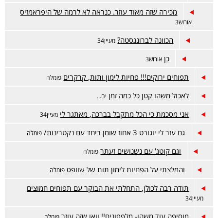
מכירה שזה מאוד עוזר. כנראה לא לרמה של היפראמזיס
אורוש3
הכוונה לברונגסטה?
מעיין34
כן
אורוש3
תפוחים ירוקים!!! פחיות לימון ותות, קרקרים
פומלה
לאכול משהו קטן כל כמה זמן
ים...
אני מסכמת כי הכל מתקבל בברכה, מאתגר לי
מעיין34
גם עזר לי יוגורט 3 אחוז שומן ביחד עם נקטרינות/
פומלה
וגם קוטג' עם נשנושים זעתר
פומלה
והמלצתי על הפחיות לימון תות של שוופס
פומלה
תודה רבה לכולן, התחלתי את הבוקר עם תפוחים חמוצים
מעיין34
מוסיפה עוד משהו- מלפפונים!! וואו שזה עוזר
פומלה