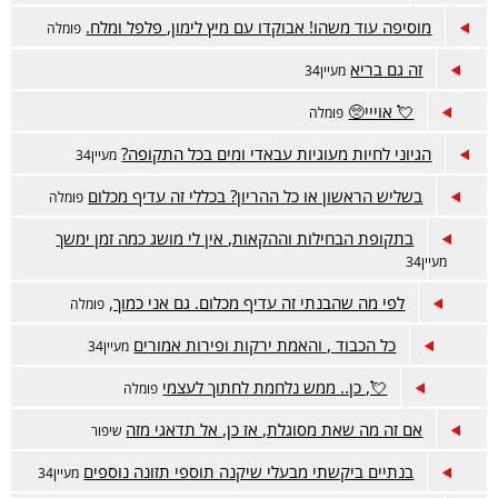
מוסיפה עוד משהו! אבוקדו עם מיץ לימון, פלפל ומלח.
פומלה
זה גם בריא
מעיין34
💘 אוייי🥺
פומלה
הגיוני לחיות מעוגיות עבאדי ומים בכל התקופה?
מעיין34
בשליש הראשון או כל ההריון? בכללי זה עדיף מכלום
פומלה
בתקופת הבחילות וההקאות, אין לי מושג כמה זמן ימשך
מעיין34
לפי מה שהבנתי זה עדיף מכלום. גם אני כמוך,
פומלה
כל הכבוד , והאמת ירקות ופירות אמורים
מעיין34
💘, כן.. ממש נלחמת לחתוך לעצמי
פומלה
אם זה מה שאת מסוגלת, אז כן, אל תדאגי מזה
שיפור
בנתיים ביקשתי מבעלי שיקנה תוספי תזונה נוספים
מעיין34