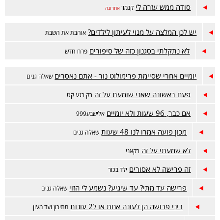
סודה ממש עזרה לי
קנמון
אחרונה
יש לכן המלצה על מנוי לעיתון לילדים?
אוהבת את השבת
לא נתקלתי בסגנון כזה של סיפורים
פרח חדש
יומיים אחרי שסיימת פרימולוט נור - אתם נאסרים
שאלה גנים
פעם ראשונה שאני שומעת על זה
רק רגע קט
אם כבר, 96 שעות ולא יומיים
אלישבע999
מכון פועה אמרו לנו 48 שעות
שאלה גנים
לא שמעתי על זה
רקאני
זה פרישה לא אסורים
ילד בכור
פרישה עד מתי? עד שיגיע? נשמע לי הזוי
שאלה גנים
דיני פרושה הן לעונה אחת או ל2 עונות
מתיכון ועד מעון