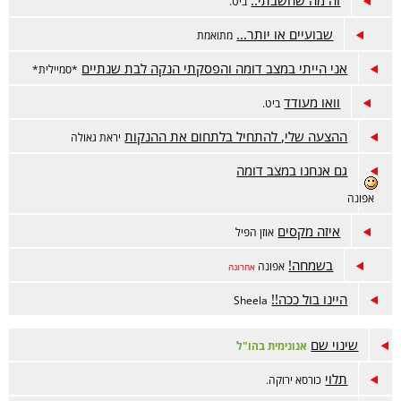
זה מה שחשבתי..
ביט.
שבועיים או יותר...
מתואמת
אני הייתי במצב דומה והפסקתי הנקה לבת שנתיים
*סמיילית*
וואו מעודד
ביט.
ההצעה שלי, להתחיל בלתחום את ההנקות
יראת גאולה
גם אנחנו במצב דומה
אפונה
איזה מקסים
אוזן הפיל
בשמחה!
אפונה
אחרונה
היינו בול ככה!!
Sheela
שינוי שם
אנונימית בהו"ל
תלוי
כורסא ירוקה.