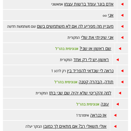
אדם בוגר עומד ברשות עצמו
אמאשוני
אני
oo
מעניין מה מפריע לה אם לא משתמשים בשם
שם משתמשת חדשה
אני שיניתי את שלי
המקורית
שם ראשון או שני?
אנונימית בהו"ל
ראשון,יש לי רק אחד
המקורית
נראה לי שכדאי להפריד בין
רק לרגע 1
תודה, הבהרה קטנה
אנונימית בהו"ל
למה זהקריטי שלא יהיה שם שני בתז
המקורית
עונה
אנונימית בהו"ל
אז כנראה
איזמרגד1
אולי תשאלי רב? אם מתאים לך כמובן
הבוקר יעלה