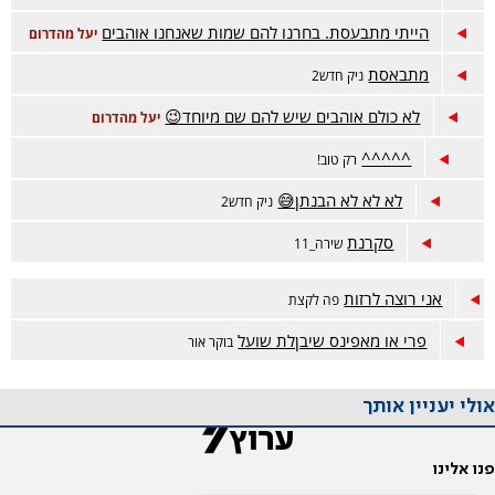
הייתי מתבעסת. בחרנו להם שמות שאנחנו אוהבים
יעל מהדרום
מתבאסת
ניק חדש2
לא כולם אוהבים שיש להם שם מיוחד😉
יעל מהדרום
^^^^^
רק טוב!
לא לא לא הבנתן😅
ניק חדש2
סקרנת
שירה_11
אני רוצה לרזות
פה לקצת
פרי או מאפינס שיבןלת שועל
בוקר אור
אולי יעניין אותך
פנו אלינו