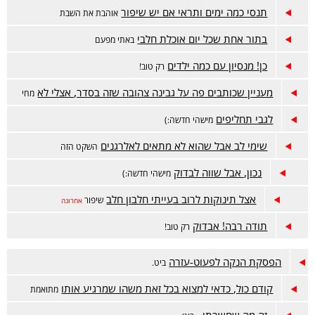
תנסי כמה ימים ותראי אם יש שיפור
אוהבת את השבת
בתור אחת שכל יום אוכלת חלבי
באתי מפעם
כן! מנסיון עם כמה ילדים
רק טוב!
מעניין שכותבים פה על גבינה צהובה שזה בסדר, אצלי לא
מחי
לגבי תחליפים
מישהי חדשה:)
שימי לב אבל שהוא לא מתאים לאלרגנים
השקט הזה
נכון, אבל שווה לבדוק
מישהי חדשה:)
אצל תינוקות לרוב בעייתי חלבון חלב
שיפור
אחרונה
תודה רבה! אבדוק
רק טוב!
הפסקת הנקה לפעוט-עזרה
ביט.
קודם כול, כדאי למצוא בכל זאת משהו שמרגיע אותו
מתואמת