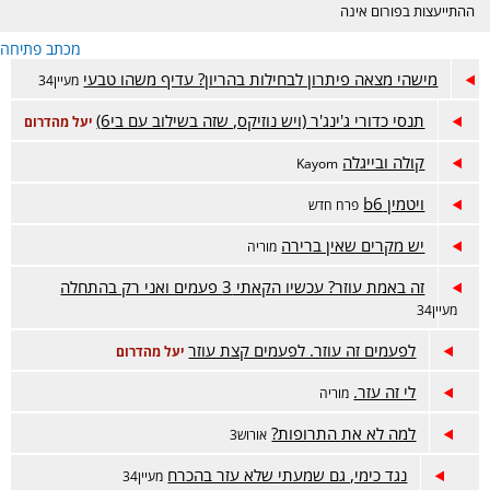
ההתייעצות בפורום אינה
מחליפה ייעוץ רפואי ונעשית
מכתב פתיחה
באחריות המתייעצת בלבד.
הפורום דתי, נא לכבד את
מישהי מצאה פיתרון לבחילות בהריון? עדיף משהו טבעי
מעיין34
רגשות הגולשות בסגנון
השאלות והתשובות. קישור
תנסי כדורי ג'ינג'ר (ויש נוזיקס, שזה בשילוב עם בי6)
יעל מהדרום
לפורום אמהות הפתוח-
https://www.inn.co.il/Forum/Forum.aspx/f449
קולה ובייגלה
Kayom
ויטמין b6
פרח חדש
יש מקרים שאין ברירה
מוריה
זה באמת עוזר? עכשיו הקאתי 3 פעמים ואני רק בהתחלה
מעיין34
לפעמים זה עוזר. לפעמים קצת עוזר
יעל מהדרום
לי זה עזר.
מוריה
למה לא את התרופות?
אורוש3
נגד כימי, גם שמעתי שלא עזר בהכרח
מעיין34