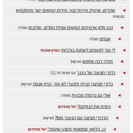
שקדים. ארטיק פירות קנוי. פירות קפואים ישר מהמקפיא
מנגואית
נכון מלא ארטיקים קפואים אפילו הזולים, שלוקים
פומלה
אגוזים
פומלה
לי עזר לפעמים לשתות בורג'ומי
בארץ אהבתי
תודה רבה אחפש
מעיין34
כדורי מציצה של גינגר
עם ישראל חי🇮🇱
כדורי מציצה קניתי ולצערי לא עזר, קרח אנסה
מעיין34
אולי גם גרנולה טבעית
פומלה
ניסית את הנוזיקס?
יעל מהדרום
הכדורי מציצה עם הגינגר וb6?
מעיין34
כן. הלוואי שתמצאי משהו שיעזור!
יעל מהדרום