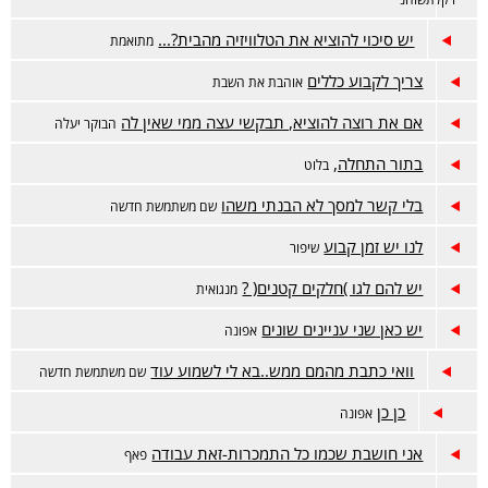
יש סיכוי להוציא את הטלוויזיה מהבית?...
מתואמת
צריך לקבוע כללים
אוהבת את השבת
אם את רוצה להוציא, תבקשי עצה ממי שאין לה
הבוקר יעלה
בתור התחלה,
בלוט
בלי קשר למסך לא הבנתי משהו
שם משתמשת חדשה
לנו יש זמן קבוע
שיפור
יש להם לגו )חלקים קטנים( ?
מנגואית
יש כאן שני עניינים שונים
אפונה
וואי כתבת מהמם ממש..בא לי לשמוע עוד
שם משתמשת חדשה
כן כן
אפונה
אני חושבת שכמו כל התמכרות-זאת עבודה
פאף