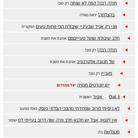
תודה רבה! קפה לא שותה
רק טוב!
בהצלחה!
יראת גאולה
אני רק אגיד שבעיניי שיבולת הכי פחות טעים
המקורית
חלב שיבולת שועל טעיייםםם
אוהבת את השבת
תודה רבה!
רק טוב!
של תנובה אלטרנטיב
אוהבת את השבת
מעניין
רק טוב!
יש יוגורטים מסויה
יעל מהדרום
Oat li אפור
ראשונית
לא ניסיתי מרוב שפחדתי מהבכי הבלתי פוסק
באתי מפעם
אין לקטוז, אבל יש חלבון חלב פרה שזה לרוב בעייתי לת
שיפור
מנצלשת
בת.