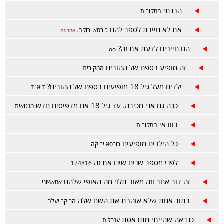
הבנתי
המקורית
את לא חייבת לספר להם
כורסא ירוקה.
אחרונה
הם חייבים לדעת את זה?
oo
זה מופיע בספח של ההורים
המקורית
ילדים מעל גיל 18 מופיעים בספח של ההורים?
דיאן ד.
ככה גם אני מכירה. עד גיל 18 אם מדפיסים חדש
מנגואית
בוודאי
המקורית
כל הילדים מופיעים
כורסא ירוקה.
לפני מספר שנים שינו את זה
124816
זה דור אחר וזה מאוד תלוי מה האופי שלהם
אמאשוני
בתור אחת שלא אוהבת את השם שלה
הבוקר יעלה
כנראה שהייתי מתבאסת
ענבלית