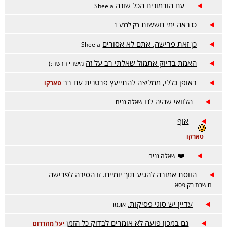
עם הורמונים הכל שונה
Sheela
כנראה ימי חששות
רק לרגע 1
כן זאת פרישה, אתם לא אסורים
Sheela
האמת בדיוק אתמול שאלתי רב על זה
מישהי חדשה:)
באופן כללי, ממליצה להתייעץ פרטנית עם רב
טארקו
הלוואי שהיה לנו
שאלה גנים
אוף
טארקו
❤️
שאלה גנים
הווסת אמורה להגיע תוך יומיים. זו הסיבה לפרישה
חושבת בקופסא
עדיין יש סוגי פסיקות.
אונמר
גם במכון פועה לא אומרים לבדוק כל הזמן
יעל מהדרום