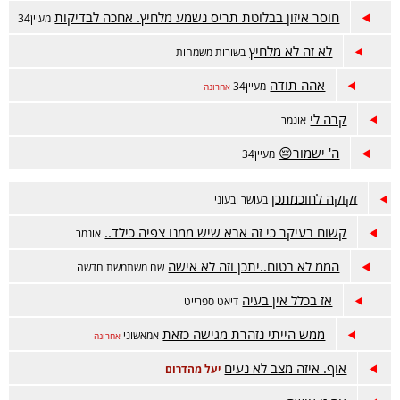
חוסר איזון בבלוטת תריס נשמע מלחיץ. אחכה לבדיקות
מעיין34
לא זה לא מלחיץ
בשורות משמחות
אהה תודה
מעיין34
אחרונה
קרה לי
אונמר
ה' ישמור😔
מעיין34
זקוקה לחוכמתכן
בעושר ובעוני
קשוח בעיקר כי זה אבא שיש ממנו צפיה כילד..
אונמר
הממ לא בטוח..יתכן וזה לא אישה
שם משתמשת חדשה
אז בכלל אין בעיה
דיאט ספרייט
ממש הייתי נזהרת מגישה כזאת
אמאשוני
אחרונה
אוף. איזה מצב לא נעים
יעל מהדרום