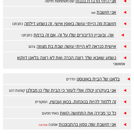
אני היתי מדברת בכנות
שם משתמשת חדשה
אני חושבת
oo
חושבת מה הייתי עושה באופן אישי, זה נשמע דילמה
כתבתנו
אה, ובעניין הדיבורים שלו על זה, אם זה ברמת
כתבתנו
אישית כנראה לא הייתי עושה שבת בת מצווה
צהוב
נשמע שאבא שלך רוצה הכרה ואת לא רוצה בלאגן דווקא
אמאשוני
בלאגן של הבית באוגוסט
הדרים
אני בעיקרון יכולה אולי לעזור כי הבית שלי כן מבולגן
קופצת רגע
זה ללמוד להיות בנוכחות. בכאן ועכשיו.
המקורית
כל כך מכירה את התחושה הזאת
באתי מפעם
אני חושבת שזה טמון בהתבוננות
אפונה
אחרונה