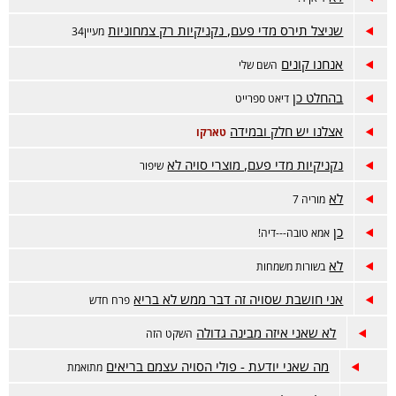
שניצל תירס מדי פעם, נקניקיות רק צמחוניות
מעיין34
אנחנו קונים
השם שלי
בהחלט כן
דיאט ספרייט
אצלנו יש חלק ובמידה
טארקו
נקניקיות מדי פעם, מוצרי סויה לא
שיפור
לא
מוריה 7
כן
אמא טובה---דיה!
לא
בשורות משמחות
אני חושבת שסויה זה דבר ממש לא בריא
פרח חדש
לא שאני איזה מבינה גדולה
השקט הזה
מה שאני יודעת - פולי הסויה עצמם בריאים
מתואמת