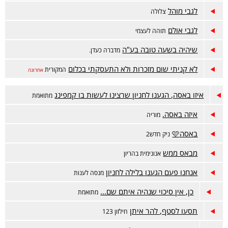
לגבי מוהל
צלולה
לגבי אולם
תוהה לעצמי
שיהיה בשעה טובה בע"ה
מדברה כעדן.
לא קניתי שום מזכרות ולא התעסקתי בכלום
המקורית
אחרונה
איזו באסה, הגענו לחניון שרצינו לעשות בו קמפינג
מתואמת
איזה באסה.
מוריה
באסה🩷
ניק חדש2
מבאס ממש
אנונימית בהריון
אנחנו פעם הגענו בלילה לחניון
מנסה לענות
כן, אין סיכוי שנהיה איתם שם...
מתואמת
תסעו לסטף, להר איתן
חילזון 123