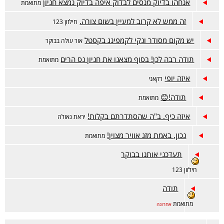
אנחהו בדיוק מנסים לבדוק איפה בדיוק נמצא חניון
מתואמת
זה ממש לא קרוב למעיין בשום צורה.
חילזון 123
יש מקום מסודר ונקי לקמפינג בקסטל
אור עולה בבוקר
תודה רבה לכן! בסוף מצאנו את חניון נס הרים
מתואמת
איזה יופי
רקאני
תודה!😊
מתואמת
איזה כיף. ב"ה שהסתדרתם בקלות!
יראת גאולה
נכון, באמת מזג אוויר מצוין!
מתואמת
תעדכני אותנו בבוקר
חילזון 123
תודה
מתואמת
אחרונה