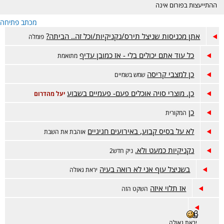
ההתייעצות בפורום אינה
מחליפה ייעוץ רפואי ונעשית
מכתב פתיחה
באחריות המתייעצת בלבד.
הפורום דתי, נא לכבד את
אתן מכניסות שניצל תירס/נקניקיות/וכל זה.. הביתה?
פומלה
רגשות הגולשות בסגנון
השאלות והתשובות. קישור
כל עוד אתם יכולים בלי - אז כמובן עדיף
מתואמת
לפורום אמהות הפתוח-
https://www.inn.co.il/Forum/Forum.aspx/f449
כן למצבי קריסה
שמש בשמיים
כן. מוצרי סויה אוכלים פעם- פעמיים בשבוע
יעל מהדרום
כן
המקורית
לא על בסיס קבוע, באירועים חגיגיים
אוהבת את השבת
נקניקיות כמעט ולא.
ניק חדש2
בשניצל עוף אני לא רואה בעיה
יראת גאולה
אז תלוי איזה
השקט הזה
יראת גאולה