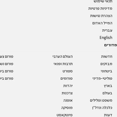
תנאי שימוש
מדיניות פרטיות
הצהרת נגישות
המייל האדום
עברית
English
מדורים
חדשות
העולם הערבי
פורום צע
מבזקים
תרבות ופנאי
פורום נשו
ביטחוני
ספורט
פורום בי
פוליטי-מדיני
פורומים
פורום בי
בארץ
יהדות
בעולם
צרכנות
משפט ופלילים
אופנה
כלכלה ונדל"ן
מוסיקה
דעות
פיוטקאסט