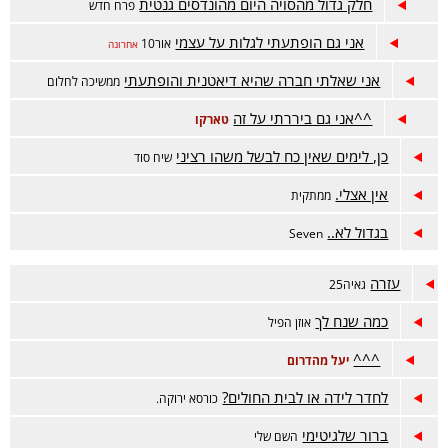
חלק גדול מהסויה היום מהונדסים גנטית
פרח חדש
אני גם הופתעתי לגלות על עצמי
אור10
אחרונה
אני שאלתי חברה שהיא דיאטנית והופתעתי
ממשיכה לחלום
^^אני גם ביררתי על זה
טארקו
כן, לימים שאין כח לבשל משהו רציני
שיח סוד
אין אצלי.
ממתקית
בגדול לא..
Seven
עזרה
גאיה25
כמה שנח לך
אוזן הפיל
^^^
יעל מהדרום
לחדר לידה או לבית החולים?
כורסא ירוקה.
ברור שלגיטימי
השם שלי