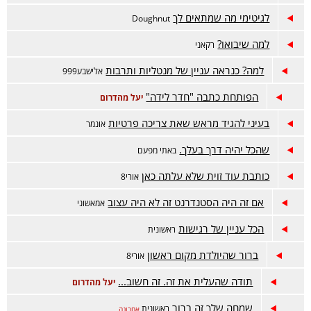
לגיטימי מה שמתאים לך
Doughnut
למה שיבואו?
רקאני
למה? כנראה עניין של מנטליות ותרבות
אלישבע999
הפותחת כתבה "חדר לידה"
יעל מהדרום
בעיני להגיד מראש שאת צריכה פרטיות
אונמר
שהכל יהיה דרך בעלך.
באתי מפעם
כותבת עוד זוית שלא עלתה כאן
אורי8
אם זה היה הסטנדרנט זה לא היה עצוב
אמאשוני
הכל עניין של רגישות
ראשונית
ברור שהיולדת מקום ראשון
אורי8
תודה שהעלית את זה. זה חשוב...
יעל מהדרום
שמחה שלך זה ברור
ראשונית
אחרונה