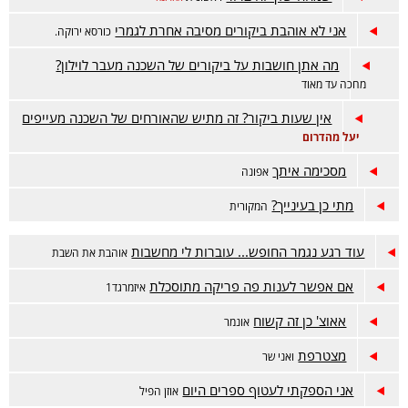
אני לא אוהבת ביקורים מסיבה אחרת לגמרי
כורסא ירוקה.
מה אתן חושבות על ביקורים של השכנה מעבר לוילון?
מחכה עד מאוד
אין שעות ביקור? זה מתיש שהאורחים של השכנה מעייפים
יעל מהדרום
מסכימה איתך
אפונה
מתי כן בעינייך?
המקורית
עוד רגע נגמר החופש... עוברות לי מחשבות
אוהבת את השבת
אם אפשר לענות פה פריקה מתוסכלת
איזמרגד1
אאוצ' כן זה קשוח
אונמר
מצטרפת
ואני שר
אני הספקתי לעטוף ספרים היום
אוזן הפיל