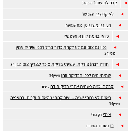
קרה למישהי?
מעיין34
לא קרה לי
השם שלי
אני רק משו קטן
כנה שנטעה
כדאי באמת לוודא
השם שלי
נכון גם צום וגם לא לקחת כדור ברזל לפני שיהיה אמין
מעיין34
תודה רבה! צודקת. עשיתי בדיקת סוכר שצריך צום
מעיין34
שתיתי מים לפני הבדיקה וזהו
מעיין34
קרה לי כמה פעמים אחרי בדיקות דם
שיפור
באמת לא נחתי שניה .. ישר קמתי מהאחות וקניתי במאפיה
מעיין34
אצלי
רק טוב!
כן
בשורות משמחות