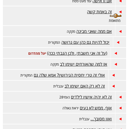
אם זו אישה
עוד מעט פסח
זה באמת קשה
מתואמת
אם ממה שאני מבינה
מקקה
יכול להיות גם כהן עם גרושה
המקורית
(על זה אני חשבתי, ולכן הגבתי ככה)
יעל מהדרום
אז למה שהאורחים ישימו לב
מקקה
אולי זה טרי יחסית הגירושין? אמא שלה גם
המקורית
זה לא רק האם ישימו לב
ענבלית
זה לא יהיה אישיו לילדים
נעמי28
אוף, ממש לא נעים
יראת גאולה
ואוו מסובך...
ענבלית