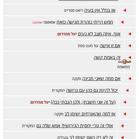
אז בכלל אין בעיה
דיאט ספרייט
ממש הייתי נזהרת מגישה כזאת
אמאשוני
אחרונה
אוף. איזה מצב לא נעים
יעל מהדרום
אם זו אישה
עוד מעט פסח
זה באמת קשה
מתואמת
אם ממה שאני מבינה
מקקה
יכול להיות גם כהן עם גרושה
המקורית
(על זה אני חשבתי, ולכן הגבתי ככה)
יעל מהדרום
אז למה שהאורחים ישימו לב
מקקה
אולי זה טרי יחסית הגירושין? אמא שלה גם
המקורית
זה לא רק האם ישימו לב
ענבלית