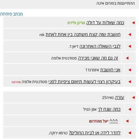
ההתייעצות בפורום אינה
מחליפה ייעוץ רפואי ונעשית
מכתב פתיחה
באחריות המתייעצת בלבד.
הפורום דתי, נא לכבד את
כמה שאלות על דולה
הריון ולידה
רגשות הגולשות בסגנון
השאלות והתשובות. קישור
חושבת שזה קצת משתנה בין אחת לאחת
nik
לפורום אמהות הפתוח-
https://www.inn.co.il/Forum/Forum.aspx/f449
לגבי השאלה האחרונה
דיאן ד.
זה גם מה שאני מכירה
סטודנטית אלופה
אני חושבת
איזמרגד1
בעיקרון רצוי לעשות תיאום ציפיות לפני
סטודנטית אלופה
אחרונה
עזרה
גאיה25
כמה שנח לך
אוזן הפיל
^^^
יעל מהדרום
לחדר לידה או לבית החולים?
כורסא ירוקה.