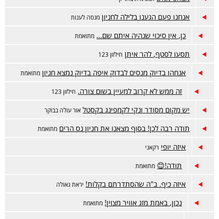
אנחנו פעם הגענו בלילה לחניון
מנסה לענות
כן, אין סיכוי שנהיה איתם שם...
מתואמת
תסעו לסטף, להר איתן
חילזון 123
אנחהו בדיוק מנסים לבדוק איפה בדיוק נמצא חניון
מתואמת
זה ממש לא קרוב למעיין בשום צורה.
חילזון 123
יש מקום מסודר ונקי לקמפינג בקסטל
אור עולה בבוקר
תודה רבה לכן! בסוף מצאנו את חניון נס הרים
מתואמת
איזה יופי
רקאני
תודה!😊
מתואמת
איזה כיף. ב"ה שהסתדרתם בקלות!
יראת גאולה
נכון, באמת מזג אוויר מצוין!
מתואמת