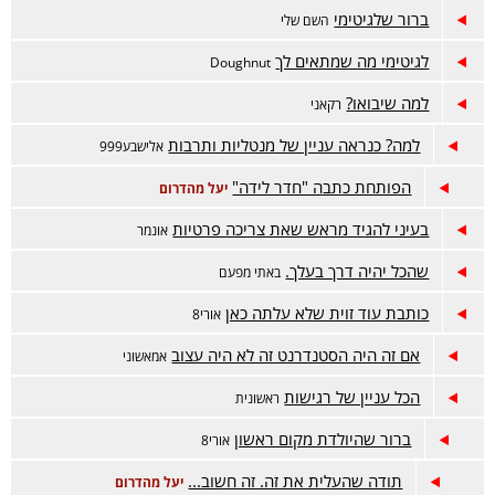
ברור שלגיטימי
השם שלי
לגיטימי מה שמתאים לך
Doughnut
למה שיבואו?
רקאני
למה? כנראה עניין של מנטליות ותרבות
אלישבע999
הפותחת כתבה "חדר לידה"
יעל מהדרום
בעיני להגיד מראש שאת צריכה פרטיות
אונמר
שהכל יהיה דרך בעלך.
באתי מפעם
כותבת עוד זוית שלא עלתה כאן
אורי8
אם זה היה הסטנדרנט זה לא היה עצוב
אמאשוני
הכל עניין של רגישות
ראשונית
ברור שהיולדת מקום ראשון
אורי8
תודה שהעלית את זה. זה חשוב...
יעל מהדרום