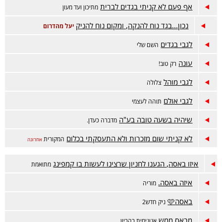
אף פעם לא קניתי בגדים לברית
מתיכון ועד מעון
נכון...בגד נוח להנקה, ומקום נוח להניק
יעל מהדרום
לגבי בגדים
השם שלי
עונה
רק טוב!
לגבי מוהל
צלולה
לגבי אולם
תוהה לעצמי
שיהיה בשעה טובה בע"ה
מדברה כעדן.
לא קניתי שום מזכרות ולא התעסקתי בכלום
המקורית
אחרונה
איזו באסה, הגענו לחניון שרצינו לעשות בו קמפינג
מתואמת
איזה באסה.
מוריה
באסה🩷
ניק חדש2
מבאס ממש
אנונימית בהריון