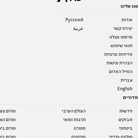
פנו אלינו
אודות
Pусский
יצירת קשר
عربية
פרסמו אצלנו
תנאי שימוש
מדיניות פרטיות
הצהרת נגישות
המייל האדום
עברית
English
מדורים
חדשות
העולם הערבי
פורום צע
מבזקים
תרבות ופנאי
פורום נשו
ביטחוני
ספורט
פורום בי
פוליטי-מדיני
פורומים
פורום בי