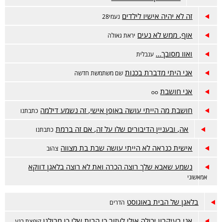
זה לא יהיה אישיו לילדים
נעמי28
אוף, ממש לא נעים
יראת גאולה
ואוו מסובך...
ענבלית
אני היתי מדברת בכנות
שם משתמשת חדשה
אני חושבת
oo
חושבת מה הייתי עושה באופן אישי, זה נשמע דילמה
כתבתנו
אה, ובעניין הדיבורים שלו על זה, אם זה ברמת
כתבתנו
אישית כנראה לא הייתי עושה שבת בת מצווה
צהוב
נשמע שאבא שלך רוצה הכרה ואת לא רוצה בלאגן דווקא
אמאשוני
בלאגן של הבית באוגוסט
הדרים
אני בעיקרון יכולה אולי לעזור כי הבית שלי כן מבולגן
קופצת רגע