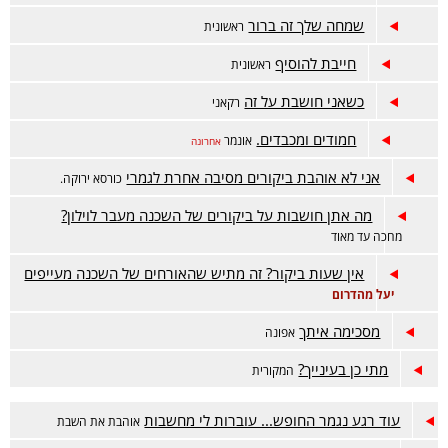
שמחה שלך זה ברור
ראשונית
חייבת להוסיף
ראשונית
כשאני חושבת על זה
רקאני
חמודים ומכבדים.
אונמר
אחרונה
אני לא אוהבת ביקורים מסיבה אחרת לגמרי
כורסא ירוקה.
מה אתן חושבות על ביקורים של השכנה מעבר לוילון?
מחכה עד מאוד
אין שעות ביקור? זה מתיש שהאורחים של השכנה מעייפים
יעל מהדרום
מסכימה איתך
אפונה
מתי כן בעינייך?
המקורית
עוד רגע נגמר החופש... עוברות לי מחשבות
אוהבת את השבת