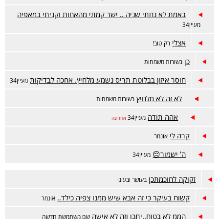
באמת לא נחתי שניה .. ישר קמתי מהאחות וקניתי במאפיה
מעיין34
אצלי
רק טוב!
כן
בשורות משמחות
חוסר איזון בבלוטת תריס נשמע מלחיץ. אחכה לבדיקות
מעיין34
לא זה לא מלחיץ
בשורות משמחות
אהה תודה
מעיין34
אחרונה
קרה לי
אונמר
ה' ישמור😔
מעיין34
זקוקה לחוכמתכן
בעושר ובעוני
קשוח בעיקר כי זה אבא שיש ממנו צפיה כילד..
אונמר
הממ לא בטוח..יתכן וזה לא אישה
שם משתמשת חדשה