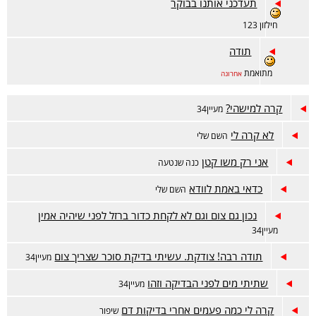
תעדכני אותנו בבוקר
חילזון 123
תודה
מתואמת
אחרונה
קרה למישהי?
מעיין34
לא קרה לי
השם שלי
אני רק משו קטן
כנה שנטעה
כדאי באמת לוודא
השם שלי
נכון גם צום וגם לא לקחת כדור ברזל לפני שיהיה אמין
מעיין34
תודה רבה! צודקת. עשיתי בדיקת סוכר שצריך צום
מעיין34
שתיתי מים לפני הבדיקה וזהו
מעיין34
קרה לי כמה פעמים אחרי בדיקות דם
שיפור