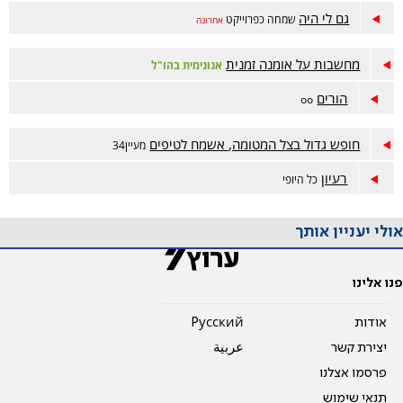
גם לי היה
שמחה כפרוייקט
אחרונה
מחשבות על אומנה זמנית
אנונימית בהו"ל
הורים
oo
חופש גדול בצל המטומה, אשמח לטיפים
מעיין34
רעיון
כל היופי
אולי יעניין אותך
פנו אלינו
אודות
Pусский
יצירת קשר
عربية
פרסמו אצלנו
תנאי שימוש