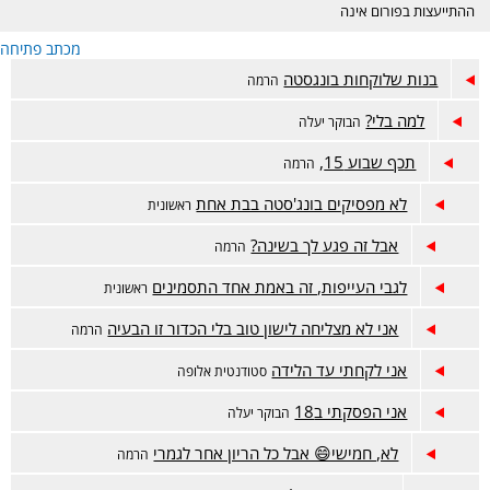
ההתייעצות בפורום אינה
מחליפה ייעוץ רפואי ונעשית
מכתב פתיחה
באחריות המתייעצת בלבד.
הפורום דתי, נא לכבד את
בנות שלוקחות בונגסטה
הרמה
רגשות הגולשות בסגנון
השאלות והתשובות. קישור
למה בלי?
הבוקר יעלה
לפורום אמהות הפתוח-
https://www.inn.co.il/Forum/Forum.aspx/f449
תכף שבוע 15,
הרמה
לא מפסיקים בונג'סטה בבת אחת
ראשונית
אבל זה פגע לך בשינה?
הרמה
לגבי העייפות, זה באמת אחד התסמינים
ראשונית
אני לא מצליחה לישון טוב בלי הכדור זו הבעיה
הרמה
אני לקחתי עד הלידה
סטודנטית אלופה
אני הפסקתי ב18
הבוקר יעלה
לא, חמישי😄 אבל כל הריון אחר לגמרי
הרמה