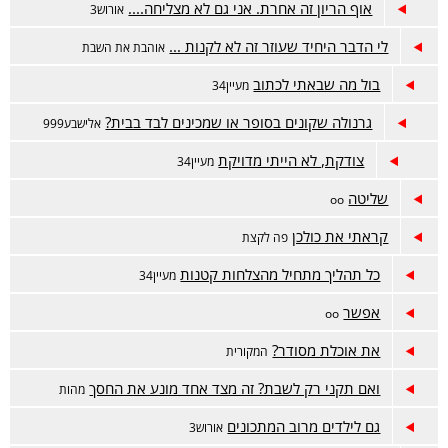
אוף הריון זה אחרת. אני גם לא מצליחה....
אורוש3
לי הדבר היחיד שעוזר זה לא לקנות ...
אוהבת את השבת
בול מה שבאתי לכתוב
מעיין34
גרנולה שקונים בסופר או שמכינים לבד בבית?
אלישבע999
צודקת, לא הייתי מדויקת
מעיין34
שליטה
oo
קראתי את כולכן
פה לקצת
כל תהליך מתחיל מהצלחות קטנות
מעיין34
אפשר
oo
את אוכלת מסודר?
המקורית
ואם תקני רק לשבת? זה מצד אחד מונע את החסך
מהות
גם לילדים מרוב המתכונים
אורוש3