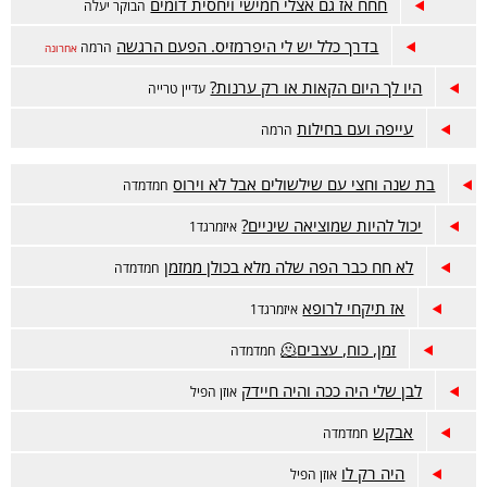
חחח אז גם אצלי חמישי ויחסית דומים
הבוקר יעלה
בדרך כלל יש לי היפרמזיס. הפעם הרגשה
הרמה
אחרונה
היו לך היום הקאות או רק ערנות?
עדיין טרייה
עייפה ועם בחילות
הרמה
בת שנה וחצי עם שילשולים אבל לא וירוס
חמדמדה
יכול להיות שמוציאה שיניים?
איזמרגד1
לא חח כבר הפה שלה מלא בכולן ממזמן
חמדמדה
אז תיקחי לרופא
איזמרגד1
זמן, כוח, עצבים🫠
חמדמדה
לבן שלי היה ככה והיה חיידק
אוזן הפיל
אבקש
חמדמדה
היה רק לו
אוזן הפיל