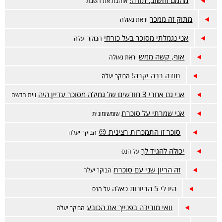
מהמם וחשוב, תודה!
אוהבת את השבת
מתוק זה ממכר
יראת גאולה
אני נגמלתי מסוכר בעל כורחי
הבוקר יעלה
אוף, קשה ממש
יראת גאולה
תודה רבה יקרה!
הבוקר יעלה
אני גם אחרי 3 חודשים של גמילה מסוכר עדיין היה
זוית חדשה
אני שמרתי על סוכרת
שומשומונית
סוכר זו התמכרות רצינית 😔
הבוקר יעלה
יכולה להגיד לך
על הנס
זה הריון שני עם סוכרת
הבוקר יעלה
היו לי 5 הריונות כאלה
על הנס
וואי מורידה בפנייך את הכובע
הבוקר יעלה