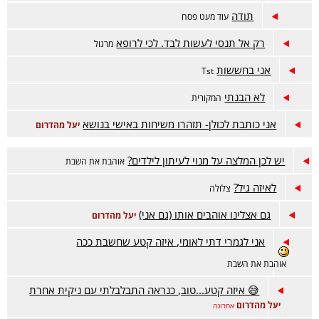
תודה
עוד מעט פסח
רק אל תנסי לעשות לבד. לכי לרופא
מרגול
אני בחששות
Tst
לא הבנתי
המקורית
אני כותבת לכולן- תזהרו משיחות באישי בנושא
יעל מהדרום
יש לכן המלצה על מנוי לעיתון לילדים?
אוהבת את השבת
לאיזה גיל?
צלולה
גם אצלינו אוהבים אותו (גם אני)
יעל מהדרום
אני לגמרי דתי לאומי, איזה קטע שחשבת ככה
אוהבת את השבת
😅 איזה קטע...טוב, כנראה התבלבלתי עם ניקית אחרת
יעל מהדרום
אחרונה