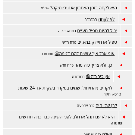
היא לקחה בזמן האחרון אנטיביוטיקה?
שמ"פ
לא לקחה
חמדמדה
יכול להיות טפיל מעיים
כורסא ירוקה.
טפיל או חיידק במעיים
פרח חדש
אופ אבל איך עושים להם דגימה😬
חמדמדה
כן. ולא צריך כזה מהר
פרח חדש
אין כיך כזה😁
חמדמדה
לוקחים מהחיתול, שמים במקרר בשקית עד 24 שעות
כורסא ירוקה.
לבן שלי היה
כנה שנטעה
היא לא עם תמל או חלב לפני השינה כבר כמה חודשים
חמדמדה
וואלה
כנה שנטעה