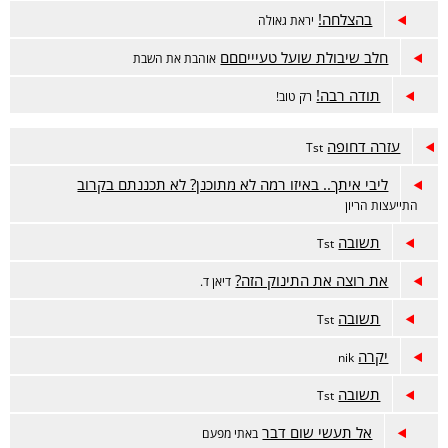
בהצלחה!
יראת גאולה
חלב שיבולת שועל טעיייםםם
אוהבת את השבת
תודה רבה!
רק טוב!
עזרה דחופה
Tst
ליבי איתך.. באיזו רמה לא מתוכנן? לא תכננתם בקרוב
התייעצות הריון
תשובה
Tst
את רוצה את התינוק הזה?
דיאן ד.
תשובה
Tst
יקרה
nik
תשובה
Tst
אל תעשי שום דבר
באתי מפעם