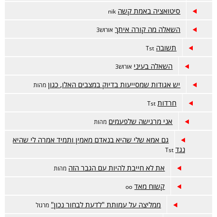
סיטואציה באמת קשה
nik
השאלה מה קורה איתך
אורוש3
תשובה
Tst
השאלה בעיני
אורוש3
יש אגודות שמסייעות בדיוק במצבים האלו, כגון
מהות
חרדות
Tst
אני מרגישה שלפעמים
מהות
גם אמא שלי שהיא בנאדם מאמין ותמיד אמרה לי שהיא
נגד
Tst
את לא חייבת להיות עם הגבר הזה
מהות
קשוח מאד
oo
ממליצה על עמותת "לדעת לבחור נכון"
מרגול