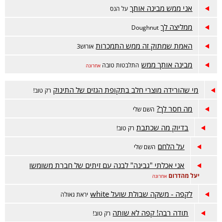
אני ממש מבינה אותך
על הנס
ממליצה לך
Doughnut
האמת שמתוק זה ממש התמכרות
אורוש3
מבינה אותך ממש
התלבטות טובה
אחרונה
מי שהורידה מוצרי חלב בתקופת הגזים של התינוק
רק טוב!
מה חסר לך?
השם שלי
בדיוק מה שכתבת
רק טוב!
על הלחם
השם שלי
אני אכלתי "גבינה" לבנה עם זיתים של חברת משומשו
יעל מהדרום
אחרונה
לקפה - משקה שבולת שועל white
יראת גאולה
תודה רבה! קפה לא שותה
רק טוב!