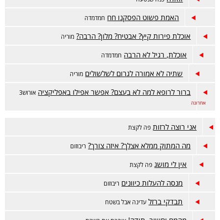
האמת פשוט הפסקנו חח
חמדמדה
אוכלת פירות קיץ? אבטיח? מלון? הרבה?
מוריה
אוכלת, רגיל לא הרבה
חמדמדה
שתיה לא אמורה לגרום לשלשולים
מוריה
ברור לרופא למה לא בעצם? אפשר אפילו באפליקציה
אורוש3
אחרונה
אני רוצה לרזות
פה לקצת
מה המתוק ממלא אצלך? איזה צורך?
ריבוזום
אין לי מושג
פה לקצת
מנסה להעלות כיוונים
ריבוזום
תבדקי ברזל
עדינה אבל בשטח