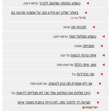
נשמע עמותה שחשוב להכיר
כורסא ירוקה.
באתר שלהן יש מידע טוב על אמצעי מניעה גם
מרגול
אחרונה
תקראי מה
מהות
נשמע מטלטל מאד
כורסא ירוקה.
מסכימה
אפונה
איזה טרוף רגשןת
על הנס
וואו, איזה הלם!
עוד מעט פסח
אני בחרדות
Tst
אני לא אומרת מה נכון לעשות,
עוד מעט פסח
היכן שלחת את הטלפון שלך אני לא מצליחה לראות
Tst
מציעה לך להזהר מזה. לא הייתי נותנת מספר אישי
יעל מהדרום