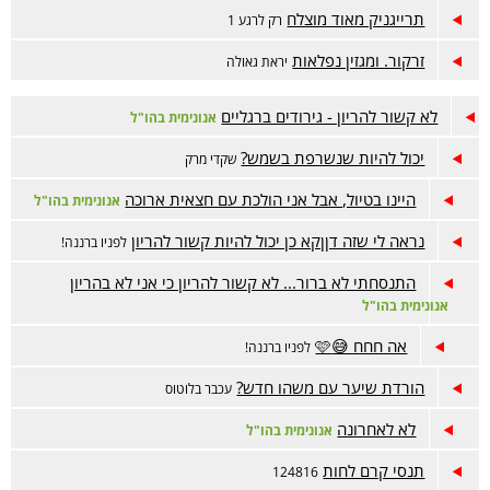
תרייגניק מאוד מוצלח
רק לרגע 1
זרקור. ומגזין נפלאות
יראת גאולה
לא קשור להריון - גירודים ברגליים
אנונימית בהו"ל
יכול להיות שנשרפת בשמש?
שקדי מרק
היינו בטיול, אבל אני הולכת עם חצאית ארוכה
אנונימית בהו"ל
נראה לי שזה דןןקא כן יכול להיות קשור להריון
לפניו ברננה!
התנסחתי לא ברור... לא קשור להריון כי אני לא בהריון
אנונימית בהו"ל
אה חחח 😅🩷
לפניו ברננה!
הורדת שיער עם משהו חדש?
עכבר בלוטוס
לא לאחרונה
אנונימית בהו"ל
תנסי קרם לחות
124816