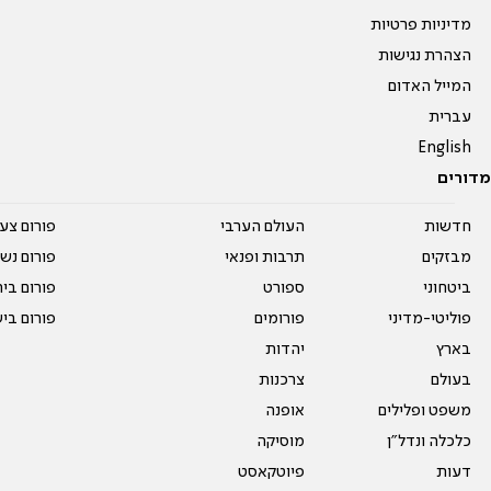
מדיניות פרטיות
הצהרת נגישות
המייל האדום
עברית
English
מדורים
חדשות
העולם הערבי
פורום צע
מבזקים
תרבות ופנאי
פורום נשו
ביטחוני
ספורט
פורום בי
פוליטי-מדיני
פורומים
פורום בי
בארץ
יהדות
בעולם
צרכנות
משפט ופלילים
אופנה
כלכלה ונדל"ן
מוסיקה
דעות
פיוטקאסט