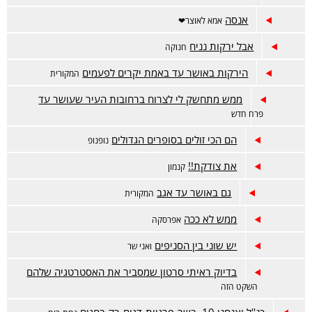
אנסה
אמא לאוצר❤
אבל ירקות נניח
חנוקה
הירקות באושר עד באמת יקרים לפעמים
המקורית
ממש מתחשק לי לצרוח ברחובות העיר שעושר עד
פרח חדש
הם הכי זולים בסופרים הגדולים
נופנופ
את צודקת!!
קנמון
גם באושר עד אגב
המקורית
ממש לא ככה
אפרסקה
יש שוני בין הסניפים
ואני שר
בדיוק ראיתי סרטון שמסביר את האסטרטגיה שלהם
השקט הזה