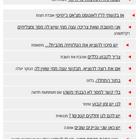
אז בקשתי לו"ז לאוגוסט מצ'אט ג'יפיטי
אובדת חצות
אני חושבת שאת צריכה עצה ממי שיש לה מסך ומצליחים
רקלתשוהנ
יש סיכוי להוציא את הטלוויזיה מהבית?...
מתואמת
צריך לקבוע כללים
אוהבת את השבת
אם את רוצה להוציא, תבקשי עצה ממי שאין לה
הבוקר יעלה
בתור התחלה,
בלוט
בלי קשר למסך לא הבנתי משהו
שם משתמשת חדשה
לנו יש זמן קבוע
שיפור
יש להם לגו )חלקים קטנים( ?
מנגואית
יש כאן שני עניינים שונים
אפונה