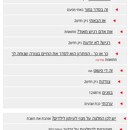
זה בסדר גמור
באתי מפעם
אז הבאתי
ניק חדש2
את אדם רגיש מאוד?
מתואמת
רגיש? לא יודעת
ניק חדש2
כך או כך - הפתרון הוא לסדר את החיים בצורה שנוחה לך
מתואמת
אחרונה
זה די פשוט
oo
צודקת
ניק חדש2
בפנים
124816
ערכתי
כבת שבעים
יש לכן המלצה על מנוי לעיתון לילדים?
אוהבת את השבת
מצטרפת להמלצות על זרקור
נעמה301