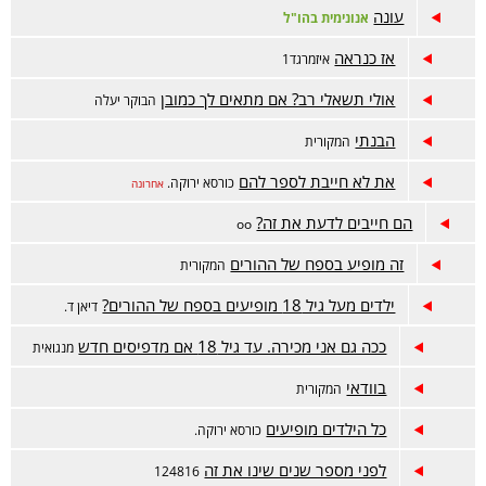
עונה
אנונימית בהו"ל
אז כנראה
איזמרגד1
אולי תשאלי רב? אם מתאים לך כמובן
הבוקר יעלה
הבנתי
המקורית
את לא חייבת לספר להם
כורסא ירוקה.
אחרונה
הם חייבים לדעת את זה?
oo
זה מופיע בספח של ההורים
המקורית
ילדים מעל גיל 18 מופיעים בספח של ההורים?
דיאן ד.
ככה גם אני מכירה. עד גיל 18 אם מדפיסים חדש
מנגואית
בוודאי
המקורית
כל הילדים מופיעים
כורסא ירוקה.
לפני מספר שנים שינו את זה
124816