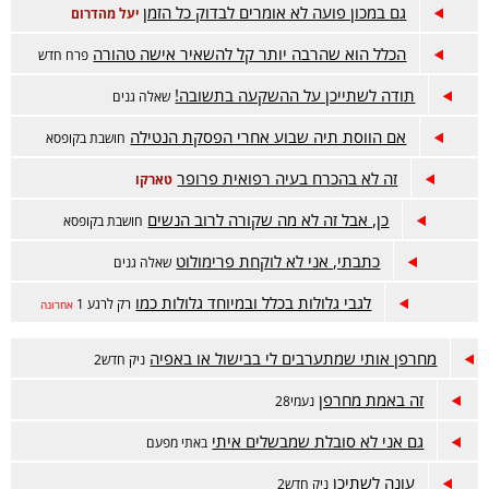
גם במכון פועה לא אומרים לבדוק כל הזמן
יעל מהדרום
הכלל הוא שהרבה יותר קל להשאיר אישה טהורה
פרח חדש
תודה לשתייכן על ההשקעה בתשובה!
שאלה גנים
אם הווסת תיה שבוע אחרי הפסקת הנטילה
חושבת בקופסא
זה לא בהכרח בעיה רפואית פרופר
טארקו
כן, אבל זה לא מה שקורה לרוב הנשים
חושבת בקופסא
כתבתי, אני לא לוקחת פרימולוט
שאלה גנים
לגבי גלולות בכלל ובמיוחד גלולות כמו
רק לרגע 1
אחרונה
מחרפן אותי שמתערבים לי בבישול או באפיה
ניק חדש2
זה באמת מחרפן
נעמי28
גם אני לא סובלת שמבשלים איתי
באתי מפעם
עונה לשתיכן
ניק חדש2