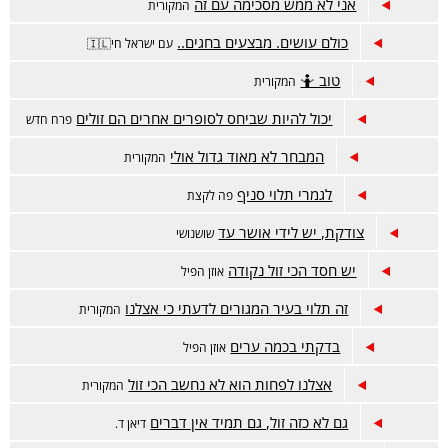
אני לא ממש מסכימה עם זה
המקורית
כולם עושים. מבצעים בחגים..
עם ישראל חי🇮🇱
טוב 🤷
המקורית
יכול להיות שביחס לסופרים אחרים הם זולים
פרח חדש
המבחר לא מאוד גדול אולי
המקורית
לגמרי תלוי סניף
פה לקצת
צודקת, יש לידי אושר עד
שושנושי
יש חסד הכי זול נקודה
אוזן הפיל
זה תלוי בעיר המגורים לדעתי כי אצלנו
המקורית
בדקתי בכמה ערים
אוזן הפיל
אצלנו לפחות הוא לא נחשב הכי זול
המקורית
גם לא כזה זול, גם תמיד אין דברים
דיאן ד.