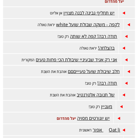
יעל מהדרום
יש תחליף גבינה לבנה מצויין
אן אליוט
לקפה - משקה שבולת שועל white
יראת גאולה
תודה רבה! קפה לא שותה
רק טוב!
בהצלחה!
יראת גאולה
אני רק אגיד שבעיניי שיבולת הכי פחות טעים
המקורית
חלב שיבולת שועל טעיייםםם
אוהבת את השבת
תודה רבה!
רק טוב!
של תנובה אלטרנטיב
אוהבת את השבת
מעניין
רק טוב!
יש יוגורטים מסויה
יעל מהדרום
Oat li אפור
ראשונית