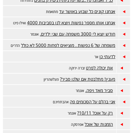
כנ''ל ואנחנו 10..בשר-פרגיות-דגים-רק בחגים
נחת-רוח
אנחנו קונים כל שבוע באושר עד
מתואמת
אנחנו אותו מספר נפשות ויוצא לנו בסביבות 4000
ואילו פינו
חודש יוצא לי 3000 משפחה עם שני ילדים.
אונמר
משפחה של 6 נפשות . מוציאים לפחות 5000 לא כולל
הדרים
לדעתי כן
אר
את יכולה לפרט
זברה ירוקה
מענין! מתלבטת אם שלנו סביר?
פצלשהריון
סביר מאד ויפה.
אונמר
אני בהלם על הסכומים פה
אהבתחינם
רק על אוכל 10/11?
אונמר
הזמנות של אוכל
אפרסקה