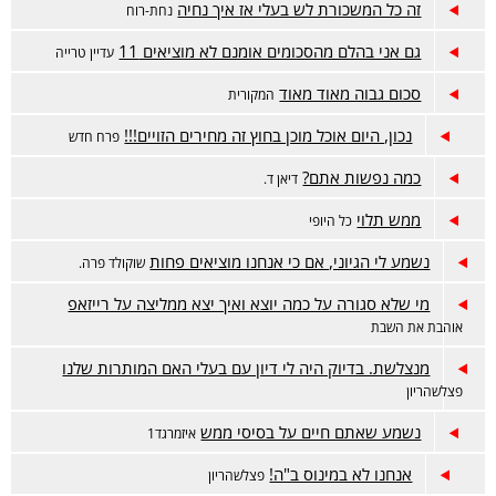
זה כל המשכורת לש בעלי אז איך נחיה
נחת-רוח
גם אני בהלם מהסכומים אומנם לא מוציאים 11
עדיין טרייה
סכום גבוה מאוד מאוד
המקורית
נכון, היום אוכל מוכן בחוץ זה מחירים הזויים!!!
פרח חדש
כמה נפשות אתם?
דיאן ד.
ממש תלוי
כל היופי
נשמע לי הגיוני, אם כי אנחנו מוציאים פחות
שוקולד פרה.
מי שלא סגורה על כמה יוצא ואיך יצא ממליצה על רייזאפ
אוהבת את השבת
מנצלשת. בדיוק היה לי דיון עם בעלי האם המותרות שלנו
פצלשהריון
נשמע שאתם חיים על בסיסי ממש
איזמרגד1
אנחנו לא במינוס ב"ה!
פצלשהריון