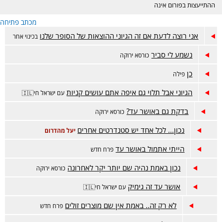
ההתייעצות בפורום אינה
מחליפה ייעוץ רפואי ונעשית
מכתב פתיחה
באחריות המתייעצת בלבד.
הפורום דתי, נא לכבד את
אני רוצה לדעת אם זה הגיוני ההוצאות של הסופר שלנו
בכינוי אחר
רגשות הגולשות בסגנון
השאלות והתשובות. קישור
נשמע לי סביר
כורסא ירוקה
לפורום אמהות הפתוח-
https://www.inn.co.il/Forum/Forum.aspx/f449
כן
פילה
הגיוני אבל תלוי גם איפה אתם עושים קניות
עם ישראל חי🇮🇱
בדקת גם באושר עד?
כורסא ירוקה
נכון... לכל אחד יש סטנדרטים אחרים
יעל מהדרום
הייתי אתמול באושר עד
פרח חדש
נכון באמת נהיה שם יותר יקר לאחרונה
כורסא ירוקה
אושר עד זה גימיק
עם ישראל חי🇮🇱
לא רק זה.. באמת אין שם מוצרים זולים
פרח חדש