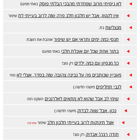
לא ניסיתי מרוב שפחדתי מהבכי הבלתי פוסק
באתי מפעם
אין לקטוז, אבל יש חלבון חלב פרה שזה לרוב בעייתי לת
שיפור
מנצלשת
בת.
תנסי כמה ימים ותראי אם יש שיפור
אוהבת את השבת
בתור אחת שכל יום אוכלת חלבי
באתי מפעם
כן! מנסיון עם כמה ילדים
רק טוב!
מעניין שכותבים פה על גבינה צהובה שזה בסדר, אצלי לא
מחי
לגבי תחליפים
מישהי חדשה:)
שימי לב אבל שהוא לא מתאים לאלרגנים
השקט הזה
נכון, אבל שווה לבדוק
מישהי חדשה:)
אצל תינוקות לרוב בעייתי חלבון חלב
שיפור
אחרונה
תודה רבה! אבדוק
רק טוב!