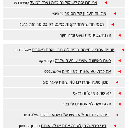
אני מכניסה לשיקול גם כמה נאכל בפועל
קופצת רגע
אולי זה העניין של הסופר
כל היופי
תנסי חודש אחד לקנות כמעט רק בסופר הזול
מרגול
זה נחשב יחסית מעט
זברה ירוקה
יומיים אחרי שסיימת פרימולוט נור - אתם נאסרים
שאלה גנים
פעם ראשונה שאני שומעת על זה
רק רגע קט
אם כבר, 96 שעות ולא יומיים
אלישבע999
מכון פועה אמרו לנו 48 שעות
שאלה גנים
לא שמעתי על זה
רקאני
זה פרישה לא אסורים
ילד בכור
פרישה עד מתי? עד שיגיע? נשמע לי הזוי
שאלה גנים
דיני פרושה הן לעונה אחת או ל2 עונות
מתיכון ועד מעון