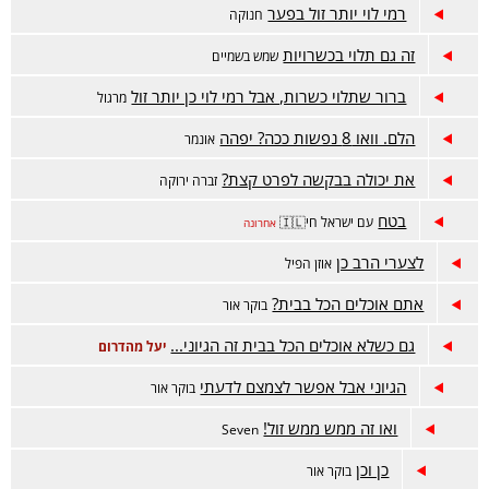
רמי לוי יותר זול בפער
חנוקה
זה גם תלוי בכשרויות
שמש בשמיים
ברור שתלוי כשרות, אבל רמי לוי כן יותר זול
מרגול
הלם. וואו 8 נפשות ככה? יפהה
אונמר
את יכולה בבקשה לפרט קצת?
זברה ירוקה
בטח
עם ישראל חי🇮🇱
אחרונה
לצערי הרב כן
אוזן הפיל
אתם אוכלים הכל בבית?
בוקר אור
גם כשלא אוכלים הכל בבית זה הגיוני...
יעל מהדרום
הגיוני אבל אפשר לצמצם לדעתי
בוקר אור
ואו זה ממש ממש זול!
Seven
כן וכן
בוקר אור