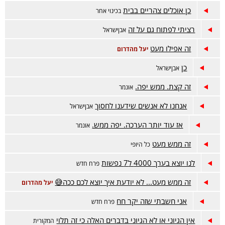
כן אוכלים צהריים בבית
בכינוי אחר
רציתי לפתוח גם על זה
אבןישראל
זה אפילו מעט
יעל מהדרום
כן
אבןישראל
זה קצת. ממש יפה.
אונמר
אנחנו לא אנשים שידענו לחסוך
אבןישראל
אז עוד יותר הערכה. יפה ממש.
אונמר
זה ממש מעט
כל היופי
לנו יוצא בערך 4000 ל7 נפשות
פרח חדש
זה ממש מעט... לא יודעת איך יוצא לכם ככה😅
יעל מהדרום
אני חשבתי שזה יקר חח
פרח חדש
אין הגיוני או לא הגיוני בדברים האלה כי זה תלוי
המקורית