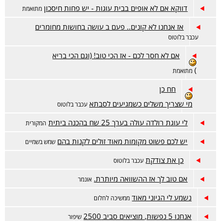
דווקא אם לא אופים בבית עוגות - יש פחות חיסכון
מתואמת
אז אנחנו לא קונים.. פעם ב עושה בחושות מחומרים
עכבר בלוטוס
אם לא חסר לכם - אז הכי טוב! (וגם הכי בריא
)
מתואמת
חח כן
מי שצריך משלים כשמגיעים לסבתא
עכבר בלוטוס
לי עוגת רולדה עולה בערך 25 שח בהכנה ביתית
המקורית
יש לכם פשוט מקומות מאוד זולים לקנות בהם
שמש בשמיים
כן את צודקת
עכבר בלוטוס
אם טוב לך אז ההשוואה מיותרת.
אונמר
נשמע לי הגיוני מאוד
ממשיכה לחלום
אנחנו 5 נפשות, מוציאים סביב 2500
שיפור