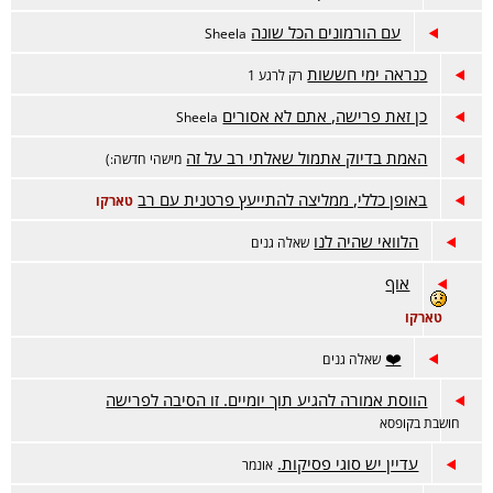
עם הורמונים הכל שונה
Sheela
כנראה ימי חששות
רק לרגע 1
כן זאת פרישה, אתם לא אסורים
Sheela
האמת בדיוק אתמול שאלתי רב על זה
מישהי חדשה:)
באופן כללי, ממליצה להתייעץ פרטנית עם רב
טארקו
הלוואי שהיה לנו
שאלה גנים
אוף
טארקו
❤️
שאלה גנים
הווסת אמורה להגיע תוך יומיים. זו הסיבה לפרישה
חושבת בקופסא
עדיין יש סוגי פסיקות.
אונמר