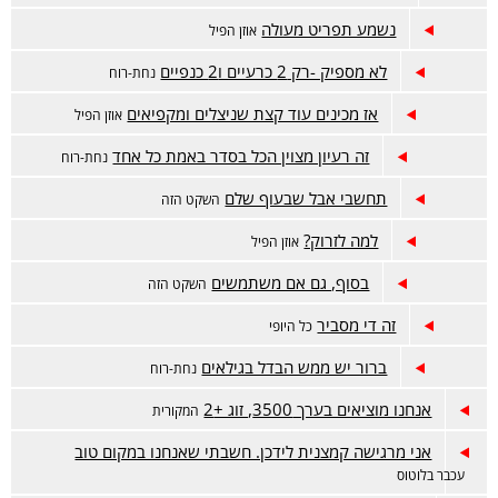
נשמע תפריט מעולה
אוזן הפיל
לא מספיק -רק 2 כרעיים ו2 כנפיים
נחת-רוח
אז מכינים עוד קצת שניצלים ומקפיאים
אוזן הפיל
זה רעיון מצוין הכל בסדר באמת כל אחד
נחת-רוח
תחשבי אבל שבעוף שלם
השקט הזה
למה לזרוק?
אוזן הפיל
בסוף, גם אם משתמשים
השקט הזה
זה די מסביר
כל היופי
ברור יש ממש הבדל בגילאים
נחת-רוח
אנחנו מוציאים בערך 3500, זוג +2
המקורית
אני מרגישה קמצנית לידכן. חשבתי שאנחנו במקום טוב
עכבר בלוטוס