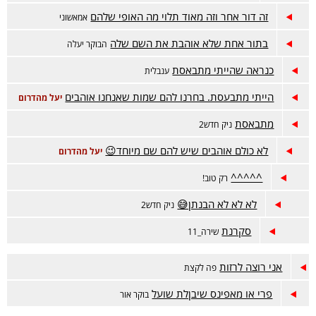
זה דור אחר וזה מאוד תלוי מה האופי שלהם
אמאשוני
בתור אחת שלא אוהבת את השם שלה
הבוקר יעלה
כנראה שהייתי מתבאסת
ענבלית
הייתי מתבעסת. בחרנו להם שמות שאנחנו אוהבים
יעל מהדרום
מתבאסת
ניק חדש2
לא כולם אוהבים שיש להם שם מיוחד😉
יעל מהדרום
^^^^^
רק טוב!
לא לא לא הבנתן😅
ניק חדש2
סקרנת
שירה_11
אני רוצה לרזות
פה לקצת
פרי או מאפינס שיבןלת שועל
בוקר אור