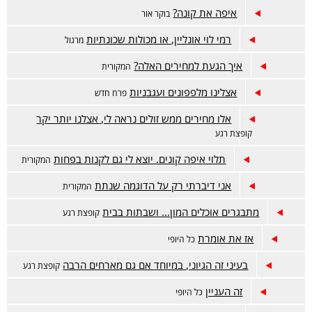
איפה את קונה?
בוקר אור
רמי לוי אונליין, או מכולות שכונתיות
מרגול
איך הגעת למחירים האלה?
המקורית
אצלינו מלפפונים ועגבניות
פרח חדש
אלו מחירים ממש זולים נראה לי, אצלנו יותר יקר
קופצת רגע
תלוי איפה קונים. יוצא לי גם לקנות בפחות
המקורית
אני דיברתי רק על הדוגמה שנתת
המקורית
מתבגרים אוכלים המון... ושבתות בבית
קופצת רגע
אז את אומרת
כל היופי
בעיני זה הגיוני, במיוחד אם גם מארחים הרבה
קופצת רגע
זה העניין
כל היופי