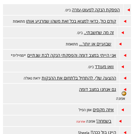
הפסקת הנקה לפעוט-עזרה
ביט.
קודם כול, כדאי למצוא בכל זאת משהו שמרגיע אותו
מתואמת
זה מה שחשבתי..
ביט.
שבועיים או יותר...
מתואמת
אני הייתי במצב דומה והפסקתי הנקה לבת שנתיים
*סמיילית*
וואו מעודד
ביט.
ההצעה שלי, להתחיל בלתחום את ההנקות
יראת גאולה
גם אנחנו במצב דומה
אפונה
איזה מקסים
אוזן הפיל
בשמחה!
אפונה
אחרונה
היינו בול ככה!!
Sheela