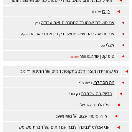
וואי כתבת מהמם ממש..בא לי לשמוע עוד
שם משתמשת חדשה
כן כן
אפונה
אני חושבת שכמו כל התמכרות-זאת עבודה
פאף
אני מודיעה להם שיש מחשב רק בין אחת לארבע
מקקה
אצלי
oo
טיפ קטן
עוד מעט פסח
אחרונה
מי שהורידה מוצרי חלב בתקופת הגזים של התינוק
רק טוב!
מה חסר לך?
השם שלי
בדיוק מה שכתבת
רק טוב!
על הלחם
השם שלי
איזה סיפור עצוב 🤣
באתי מפעם
אני אכלתי "גבינה" לבנה עם זיתים של חברת משומשו