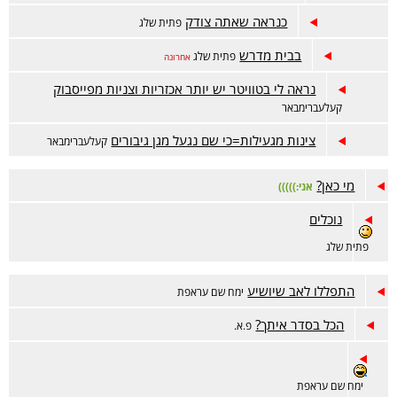
כנראה שאתה צודק
פתית שלג
בבית מדרש
פתית שלג
אחרונה
נראה לי בטוויטר יש יותר אכזריות וצניות מפייסבוק
קעלעברימבאר
צינות מגעילות=כי שם נגעל מגן גיבורים
קעלעברימבאר
מי כאן?
אני:)))))
נוכלים
פתית שלג
התפללו לאב שיושיע
ימח שם עראפת
הכל בסדר איתך?
פ.א.
ימח שם עראפת