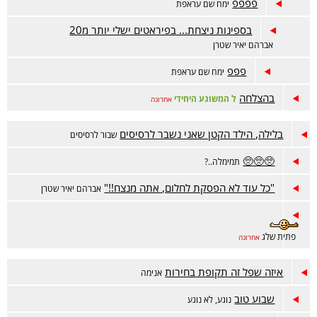
פפפפ
ימח שם עראפת
בספינות ניצחת... בפיראטים ישלי יותר מ20
אברהם יאיר שטרן
פפפ
ימח שם עראפת
בהצלחה
ל המשוגע היחידי
אחרונה
בלילה, הילד הקטן שאני נשבר לרסיסים
שבור לרסיסים
🥺🥺🥺
תמימלה..?
"כל עוד לא הפסקת לחלום, אתה מנצח!!"
אברהם יאיר שטרן
פתית שלג
אחרונה
איזה שפל זה תקופת בחירות
אנימה
שבוע טוב
נוגע, לא נוגע