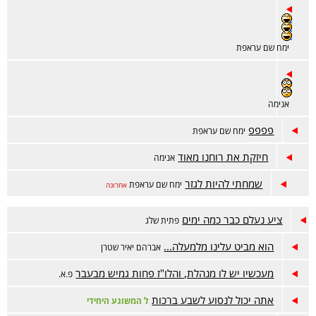
ימח שם עראפת
אנימה
פפפפ
ימח שם עראפת
חיזקת את רוחנו מאוד
אנימה
שמחתי להיות לגזר
ימח שם עראפת
אחרונה
ציע נעלם כבר כמה ימים
פתית שלג
הוא מביט עלינו מלמעלה...
אברהם יאיר שטרן
מעכשיו יש לו מנהלת, והלו"ז פחות גמיש מבעבר
פ.א.
אתה יכול לנסוע לשבע ברכות
ל המשוגע היחידי