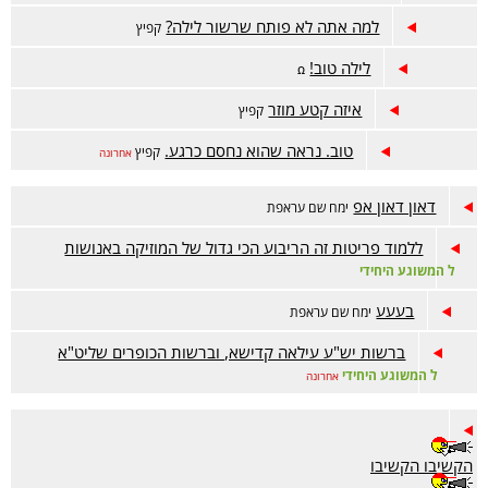
למה אתה לא פותח שרשור לילה?
קפיץ
לילה טוב!
ꭥ
איזה קטע מוזר
קפיץ
טוב. נראה שהוא נחסם כרגע.
קפיץ
אחרונה
דאון דאון אפ
ימח שם עראפת
ללמוד פריטות זה הריבוע הכי גדול של המוזיקה באנושות
ל המשוגע היחידי
בעעע
ימח שם עראפת
ברשות יש"ע עילאה קדישא, וברשות הכופרים שליט"א
ל המשוגע היחידי
אחרונה
הקשיבו הקשיבו