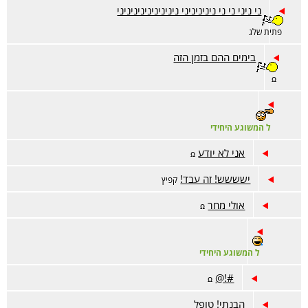
ני ניני ני ני ניניניניני ניניניניניניניניני
פתית שלג
בימים ההם בזמן הזה
ꭥ
ל המשוגע היחידי
אני לא יודע
ꭥ
ישששש! זה עבד!
קפיץ
אולי מחר
ꭥ
ל המשוגע היחידי
#!@
ꭥ
הבנתי! טופל