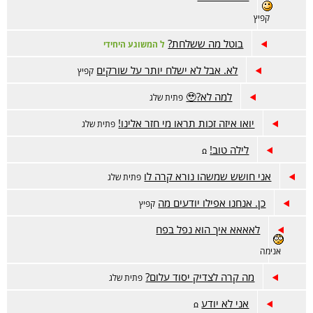
קפיץ
בוטל מה ששלחת?
ל המשוגע היחידי
לא. אבל לא ישלח יותר על שורקים
קפיץ
למה לא?🥹
פתית שלג
יואו איזה זכות תראו מי חזר אלינו!
פתית שלג
לילה טוב!
ꭥ
אני חושש שמשהו נורא קרה לו
פתית שלג
כן. אנחנו אפילו יודעים מה
קפיץ
לאאאא איך הוא נפל בפח
אנימה
מה קרה לצדיק יסוד עלום?
פתית שלג
אני לא יודע
ꭥ