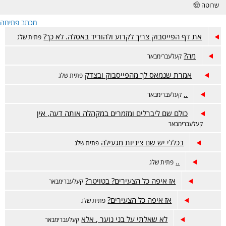
שרוטה 🤠
מכתב פתיחה
את דף הפייסבוק צריך לקרוע ולהוריד באסלה. לא כך?
פתית שלג
מה?
קעלעברימבאר
אמרת שנמאס לך מהפייסבוק ובצדק
פתית שלג
..
קעלעברימבאר
כולם שם ליברלים ומזמרים במקהלה אותה דעה, אין
קעלעברימבאר
בכללי יש שם ציניות מגעילה
פתית שלג
..
פתית שלג
אז איפה כל הצעירים? בטויטר?
קעלעברימבאר
אז איפה כל הצעירים?
פתית שלג
לא שאלתי על בני נוער , אלא
קעלעברימבאר