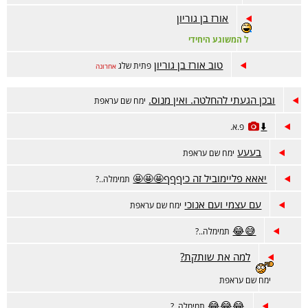
אורז בן גוריון
ל המשוגע היחידי
טוב אורז בן גוריון
פתית שלג
אחרונה
ובכן הגעתי להחלטה. ואין מנוס.
ימח שם עראפת
⬇️
פ.א.
בעעע
ימח שם עראפת
יאאא פליימוביל זה כיףףף🤩🤩🤩
תמימלה..?
עם עצמי ועם אנוכי
ימח שם עראפת
😅😂
תמימלה..?
למה את שותקת?
ימח שם עראפת
😂😂😂
תמימלה..?