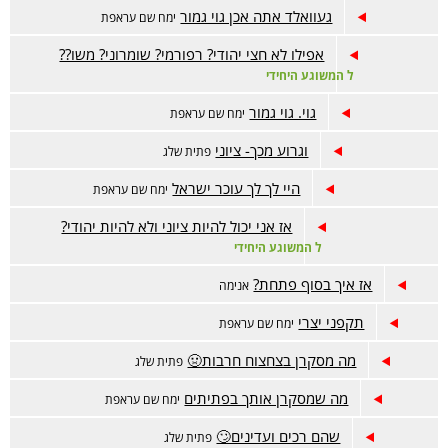
געוואלד אתה אכן גוי גמור
ימח שם עראפת
אפילו לא חצי יהודי? רפורמי? שומרוני? משו??
ל המשוגע היחידי
גוי. גוי גמור
ימח שם עראפת
וגרוע מכך- ציוני
פתית שלג
היי לך לך עוכר ישראל
ימח שם עראפת
אז אני יכול להיות ציוני ולא להיות יהודי?
ל המשוגע היחידי
אז איך בסוף פתחת?
אנימה
תקפני יצרי
ימח שם עראפת
מה מסקרן בצחצוח חרבות🤢
פתית שלג
מה שמסקרן אותך בפתיתים
ימח שם עראפת
שהם רכים ועדינים🙄
פתית שלג