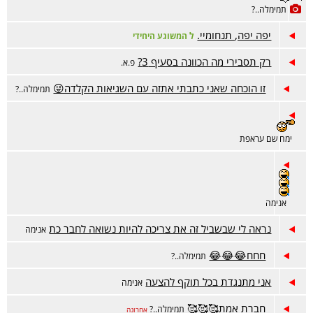
תמימלה..?
יפה יפה, תנחומיי.
ל המשוגע היחידי
רק תסבירי מה הכוונה בסעיף 3?
פ.א.
זו הוכחה שאני כתבתי אתזה עם השגיאות הקלדה😜
תמימלה..?
ימח שם עראפת
אנימה
נראה לי שבשביל זה את צריכה להיות נשואה לחבר כת
אנימה
חחח😂😂😂
תמימלה..?
אני מתנגדת בכל תוקף להצעה
אנימה
חברת אמת🥰🥰🥰
תמימלה..?
אחרונה