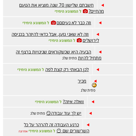
חשבתם שלישון 70 שנה מוציא את הטעם
מהחיים?
ל המשוגע היחידי
וזה כבר לא נעיםםם
ל המשוגע היחידי
וזה לא שאני גזען, אבל כדאי להיזהר בכניסה
לירושלים
ל המשוגע היחידי
הבעיה היא שכשקוראים שנינויות ברצף זה
מתחיל להיות
פתית שלג
לכן הבאתי רק קצת לפה
ל המשוגע היחידי
מכיר
פתית שלג
וואלה איזה?
ל המשוגע היחידי
יש לך עוד עבודה😏
פתית שלג
כרגע העבודה זה להרהר על כל
השרשורים שם 😶
ל המשוגע היחידי
אחרונה