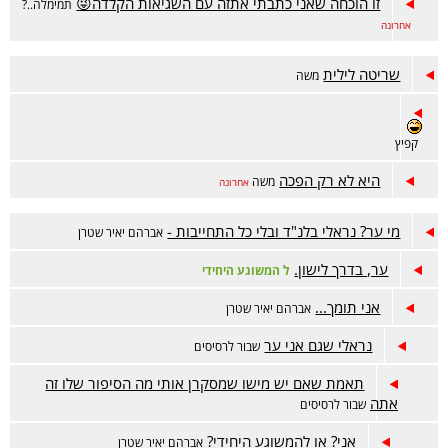
זו הוכחה שאני כתבתי אתזה עם השגיאות הקלדה😜
תמימלה..?
אחרונה
שריטה לילית
משה
קפיץ
היא לא רק הפכה
משה
אחרונה
מי ער? נראלי בלנ"ד ובלי כל התחייבות -
אברהם יאיר שטרן
ער, בדרך לישון.
ל המשוגע היחידי
אני תומך...
אברהם יאיר שטרן
נראלי שגם אני ער
שבור לרסיסים
תאמת שאם יש מישו שמסקרן אותי מה הסיפור שלו זה
אתה
שבור לרסיסים
אני? או להמשוגע היחידי?
אברהם יאיר שטרן