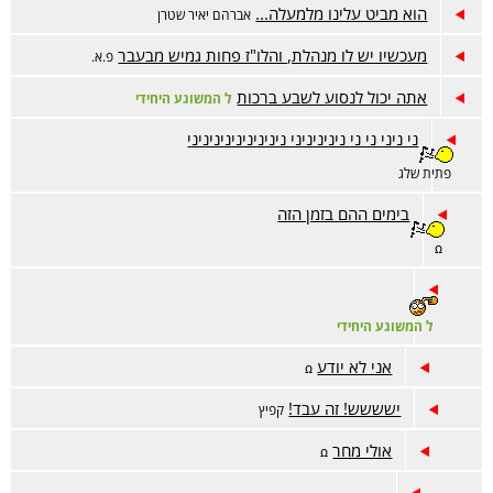
הוא מביט עלינו מלמעלה...
אברהם יאיר שטרן
מעכשיו יש לו מנהלת, והלו"ז פחות גמיש מבעבר
פ.א.
אתה יכול לנסוע לשבע ברכות
ל המשוגע היחידי
ני ניני ני ני ניניניניני ניניניניניניניניני
פתית שלג
בימים ההם בזמן הזה
ꭥ
ל המשוגע היחידי
אני לא יודע
ꭥ
ישששש! זה עבד!
קפיץ
אולי מחר
ꭥ