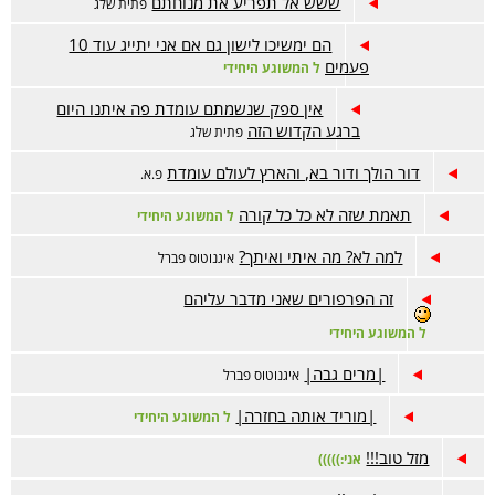
ששש אל תפריע את מנוחתם
פתית שלג
הם ימשיכו לישון גם אם אני יתייג עוד 10
פעמים
ל המשוגע היחידי
אין ספק שנשמתם עומדת פה איתנו היום
ברגע הקדוש הזה
פתית שלג
דור הולך ודור בא, והארץ לעולם עומדת
פ.א.
תאמת שזה לא כל כל קורה
ל המשוגע היחידי
למה לא? מה איתי ואיתך?
איגנוטוס פברל
זה הפרפורים שאני מדבר עליהם
ל המשוגע היחידי
|מרים גבה|
איגנוטוס פברל
|מוריד אותה בחזרה|
ל המשוגע היחידי
מזל טוב!!!
אני:)))))