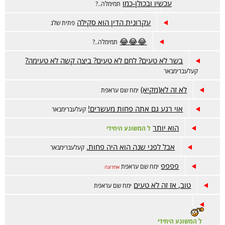
עכשיו ובכולן-כמו
תמימלה..?
עקרונית הדין הוא סקילה
פתית שלג
😂😂😂
תמימלה..?
בשר לא טעים? לחם לא טעים? ביצה קשה לא טעימה?
קעלעברימבאר
לא זה לא(מקיא)
ימח שם עראפת
אוי רגע גם אתה פחות מעשרים!
קעלעברימבאר
הוא יותר
ל המשוגע היחידי
אבל לפני שנה הוא היה פחות.
קעלעברימבאר
פפפפ
ימח שם עראפת
אחרונה
טוב, אז זה לא טעים
ימח שם עראפת
ל המשוגע היחידי