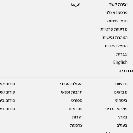
יצירת קשר
عربية
פרסמו אצלנו
תנאי שימוש
מדיניות פרטיות
הצהרת נגישות
המייל האדום
עברית
English
מדורים
חדשות
העולם הערבי
פורום צע
מבזקים
תרבות ופנאי
פורום נשו
ביטחוני
ספורט
פורום בי
פוליטי-מדיני
פורומים
פורום בי
בארץ
יהדות
בעולם
צרכנות