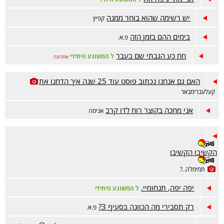
יש רשימה שהוא בוחר ממנה
קפיץ
בימים ההם בזמן הזה
פ.א.
חח כע הגבתי שם בעבר
ל המשוגע היחידי
אחרונה
האם גם אנחנו נכתוב פוסט עוד 25 שנה איך הדחנו את
קעלעברימבאר
אני מחכה בקוצר רוח לדו קרב
אנימה
הקשיבו הקשיבו
תמימלה..?
יפה יפה, תנחומיי.
ל המשוגע היחידי
רק תסבירי מה הכוונה בסעיף 3?
פ.א.