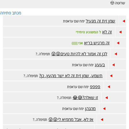
שרוטה 🤠
מכתב פתיחה
שמן זית זה מגעיל
ימח שם עראפת
זה לא
ל המשוגע היחידי
זה מרגיש בריא
אני:)))))
לכן זה אמור לא להיות טעים😜😜
תמימלה..?
בעעע
ימח שם עראפת
תשמע, שמן זית זה לא ישר מהעץ, כן?
תמימלה..?
פפפפ
ימח שם עראפת
זו שאלה?😅😂
תמימלה..?
מהנהן
ימח שם עראפת
אז לא, אבל מחמיא לי😜😜
תמימלה..?