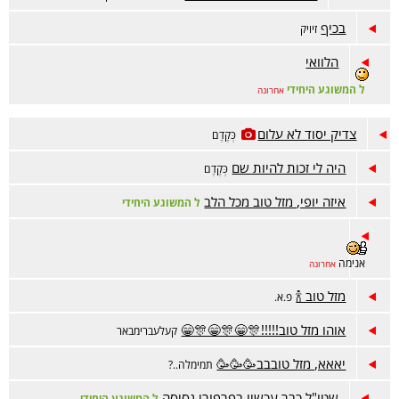
בכיף
זיויק
הלוואי
ל המשוגע היחידי
אחרונה
צדיק יסוד לא עלום
כְּקֶדֶם
היה לי זכות להיות שם
כְּקֶדֶם
איזה יופי, מזל טוב מכל הלב
ל המשוגע היחידי
אנימה
אחרונה
מזל טוב 🍾
פ.א.
אוהו מזל טוב!!!!!🎊😁🎊😁🎊😁
קעלעברימבאר
יאאא, מזל טובבב🥳🥳🥳
תמימלה..?
שטו"ל כבר עכשיו בפרפורי גסיסה
ל המשוגע היחידי