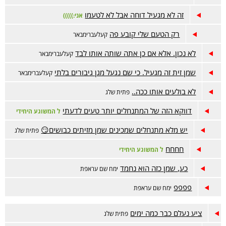
זה לא מגעיל דוחה אבל לא לטעמו
אני:)))))
רק הטעם שלי קובע פה
קעלעברימבאר
לא נכון. אלא אם כן אתה שותה אותו לבד
קעלעברימבאר
שמן זית זה מגעיל. כי שם נגעל מגן גיבורים בלתי
קעלעברימבאר
לא בולעים אותו ככה..
פתית שלג
דווקא הזה של המתנחלים יותר טעים לדעתי
ל המשוגע היחידי
יש מלא מתנחלים שמכינים שמן מזיתים כבושים😏
פתית שלג
חחחח
ל המשוגע היחידי
כע, שמן כזה הוא נחמד
ימח שם עראפת
פפפפ
ימח שם עראפת
ציע נעלם כבר כמה ימים
פתית שלג