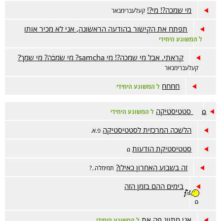
מי שמכה?! מי?!
קעלעברימבאר
תפתח את הקישור בהודעה הראשונה, אני לא מכיר אותו
ל המשוגע היחידי
קראתי. אבל מי שמכה?! מי samcha? מי שׂמכֿה? מי שמך?
קעלעברימבאר
חחחח
ל המשוגע היחידי
ꭥ סטטיסטיקה
ל המשוגע היחידי
הלשכה המרכזית לסטטיסטיקה
פ.א.
סטטיסטיקת הודעות
ꭥ
זה בשבוע האחרון כאילו?
תמימלה..?
בימים ההם בזמן הזה
ꭥ
אני מתייג פה את
ל המשוגע היחידי