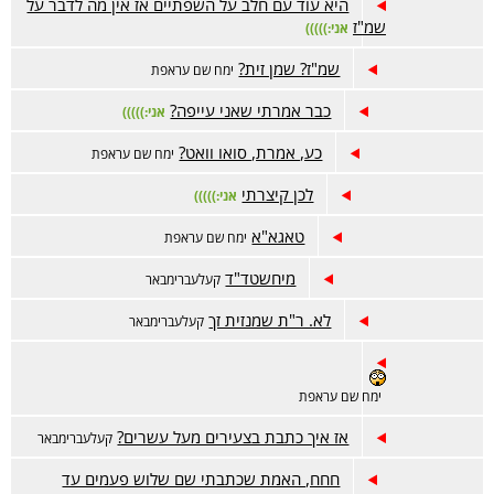
היא עוד עם חלב על השפתיים אז אין מה לדבר על
שמ"ז
אני:)))))
שמ"ז? שמן זית?
ימח שם עראפת
כבר אמרתי שאני עייפה?
אני:)))))
כע, אמרת, סואו וואט?
ימח שם עראפת
לכן קיצרתי
אני:)))))
טאגא"א
ימח שם עראפת
מיחשטד"ד
קעלעברימבאר
לא. ר"ת שמנזית זך
קעלעברימבאר
ימח שם עראפת
אז איך כתבת בצעירים מעל עשרים?
קעלעברימבאר
חחח, האמת שכתבתי שם שלוש פעמים עד