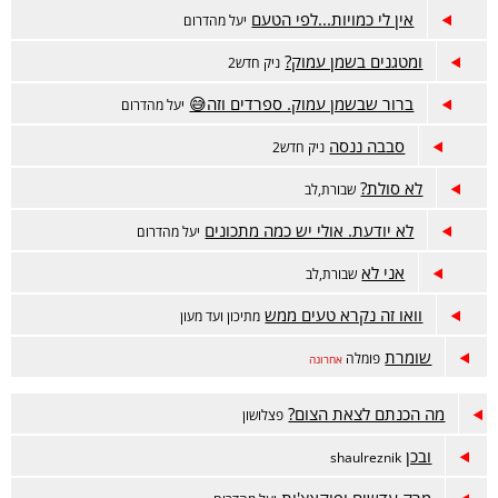
אין לי כמויות...לפי הטעם
יעל מהדרום
ומטגנים בשמן עמוק?
ניק חדש2
ברור שבשמן עמוק. ספרדים וזה😅
יעל מהדרום
סבבה ננסה
ניק חדש2
לא סולת?
שבורת,לב
לא יודעת. אולי יש כמה מתכונים
יעל מהדרום
אני לא
שבורת,לב
וואו זה נקרא טעים ממש
מתיכון ועד מעון
שומרת
פומלה
אחרונה
מה הכנתם לצאת הצום?
פצלושון
ובכן
shaulreznik