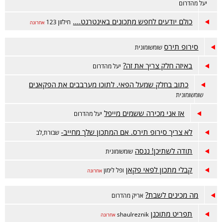
יעל מהדרום
כולם יודעים לחפש מתכונים באינטרנט....
חילזון 123
אחרונה
סירופ תירס
שומשומונית
באיזה חלק צריך את זה?
יעל מהדרום
כתוב בחלק שמעל הפאי. לתוכו מערבבים את הפקאנים
שומשומונית
אז אני מכירה ששמים מייפל
יעל מהדרום
לא צריך סירופ תירס. אם המתכון שלך מחייב-
שבורת,לב
תודה לשתיכן! ננסה
שומשומונית
קבלי מתכון לפאי פקאן
ופל לימון
אחרונה
מה מכינים לשבת?
אריק מהדרום
תפריט מתוכנן
shaulreznik
אחרונה