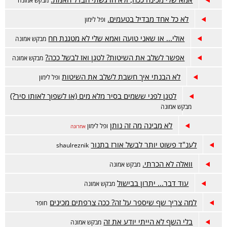
מבקש אמונה
לא כל אחד מבדיל בטעמים.
ופל לימון
אולי... או שאני טועה ואמא שלי לא מטגנת חח
מבקש אמונה
אפשר לשלב את השיטות? לטגן ואז לבשל ככה?
מבקש אמונה
לא הבנתי איך חשבת לשלב את השיטות
ופל לימון
לטגן לפני ששמים בסיר מלא מים (או לשפוך לאותו סיר?)
מבקש אמונה
לא מבינה מה זה נותן
ופל לימון
אחרונה
לענ"ד פשוט יותר לבשל אורז בתנור
shaulreznik
וואלה לא הכרתי.
מבקש אמונה
עוד דבר... יתרון בבישול
מבקש אמונה
למה צריך שף שיספר על זה? ככה צרפתים מכינים
חופר
בלי השף לא הייתי יודע את זה
מבקש אמונה