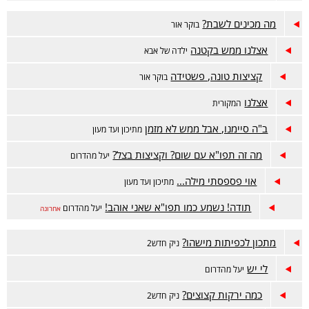
מה מכינים לשבת?
בוקר אור
אצלנו ממש בקטנה
ילדה של אבא
קציצות טונה, פשטידה
בוקר אור
אצלנו
המקורית
ב"ה סיימנו, אבל ממש לא מזמן
מתיכון ועד מעון
מה זה תפו"א עם שום? וקציצות בצל?
יעל מהדרום
אוי פספסתי מילה...
מתיכון ועד מעון
תודה! נשמע כמו תפו"א שאני אוהב!
יעל מהדרום
אחרונה
מתכון לכפיתות מישהו?
ניק חדש2
לי יש
יעל מהדרום
כמה ירקות קצוצים?
ניק חדש2