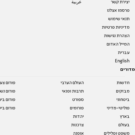
יצירת קשר
عربية
פרסמו אצלנו
תנאי שימוש
מדיניות פרטיות
הצהרת נגישות
המייל האדום
עברית
English
מדורים
חדשות
העולם הערבי
פורום צע
מבזקים
תרבות ופנאי
פורום נשו
ביטחוני
ספורט
פורום בי
פוליטי-מדיני
פורומים
פורום בי
בארץ
יהדות
בעולם
צרכנות
משפט ופלילים
אופנה