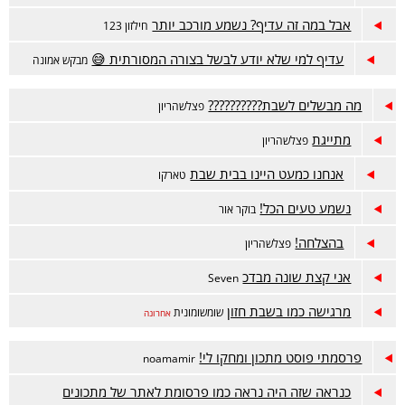
אבל במה זה עדיף? נשמע מורכב יותר
חילזון 123
עדיף למי שלא יודע לבשל בצורה המסורתית 😅
מבקש אמונה
מה מבשלים לשבת??????????
פצלשהריון
מתייגת
פצלשהריון
אנחנו כמעט היינו בבית שבת
טארקו
נשמע טעים הכל!
בוקר אור
בהצלחה!
פצלשהריון
אני קצת שונה מבדכ
Seven
מרגישה כמו בשבת חזון
שומשומונית
אחרונה
פרסמתי פוסט מתכון ומחקו לי!
noamamir
כנראה שזה היה נראה כמו פרסומת לאתר של מתכונים