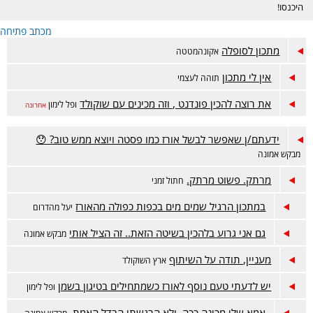
היכנסו!
מכתב פתיחה
מתכון לסופלה
אקונהמטטה
אין לי מתכון
תוהה לעצמי
את רוצה להכין פונדנט , וזה מכינים עם שוקולד
ופל לימון
אחרונה
ידעתם/ן שאפשר לבשל אורז כמו פסטה ויוצא ממש טוב? 😯
מבקש אמונה
מרתק. פשוט מרתק.
חתול זמני
במתכון הרגיל שמים מים בכפות כפולה מהאורז
יעל מהדרום
גם אני גרוע בלהכין בשיטה הזאת.. זה הציל אותי
מבקש אמונה
מעניין, תודה על השיתוף
ארץ השוקולד
יש לדעתי טעם נוסף לאורז כשמתחילים בטיגון בשמן
ופל לימון
אמא שלי מכינה ככה, ולא הרגשתי הבדל האמת.