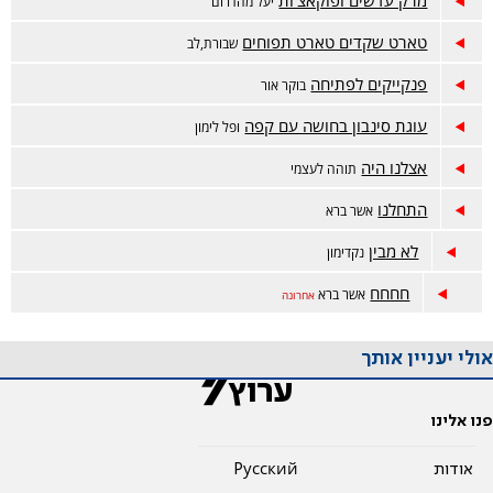
מרק עדשים ופוקאצ'ות
יעל מהדרום
טארט שקדים טארט תפוחים
שבורת,לב
פנקייקים לפתיחה
בוקר אור
עוגת סינבון בחושה עם קפה
ופל לימון
אצלנו היה
תוהה לעצמי
התחלנו
אשר ברא
לא מבין
נקדימון
חחחח
אשר ברא
אחרונה
אולי יעניין אותך
פנו אלינו
אודות
Pусский