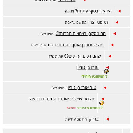
אז איך בסוף פתחת?
אנימה
תקפני יצרי
ימח שם עראפת
מה מסקרן בצחצוח חרבות🤢
פתית שלג
מה שמסקרן אותך בפתיתים
ימח שם עראפת
שהם רכים ועדינים🙄
פתית שלג
אורז בן גוריון
ל המשוגע היחידי
טוב אורז בן גוריון
פתית שלג
זה מה שיש"ע אוהב בפתיתים כנראה
ל המשוגע היחידי
אחרונה
בדיוק
ימח שם עראפת