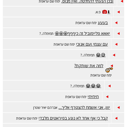
ובכן הגעתי להחלטה. ואין מנוס.
ימח שם עראפת
⬇️
פ.א.
בעעע
ימח שם עראפת
יאאא פליימוביל זה כיףףף🤩🤩🤩
תמימלה..?
עם עצמי ועם אנוכי
ימח שם עראפת
😅😂
תמימלה..?
למה את שותקת?
ימח שם עראפת
😂😂😂
תמימלה..?
חיחיחי
ימח שם עראפת
יווו, אני אשמח להצטרף אליך...
אברהם יאיר שטרן
קבל כי אף אחד לא נוגע בפיראטים מלבדי
ימח שם עראפת