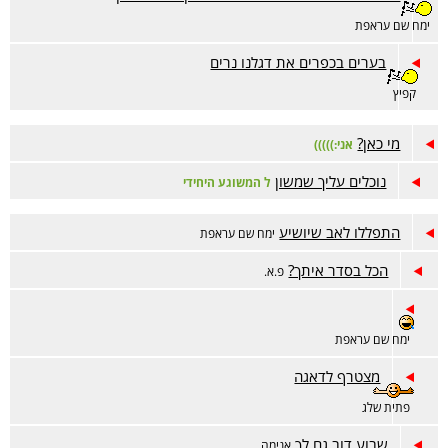
ימח שם עראפת
בערים בכפרים את דגלנו נרים
קפיץ
מי כאן?
אני:)))))
נוכלים עליך שמשון
ל המשוגע היחידי
התפללו לאב שיושיע
ימח שם עראפת
הכל בסדר איתך?
פ.א.
ימח שם עראפת
מצטרף לדאגה
פתית שלג
שבוע דוב גם לך
אנימה