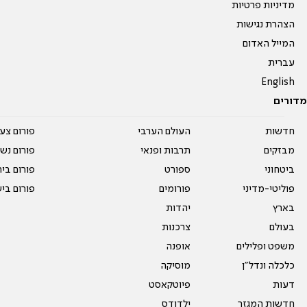
מדיניות פרטיות
הצהרת נגישות
המייל האדום
עברית
English
מדורים
חדשות
העולם הערבי
פורום צע
מבזקים
תרבות ופנאי
פורום נשו
ביטחוני
ספורט
פורום בי
פוליטי-מדיני
פורומים
פורום בי
בארץ
יהדות
בעולם
צרכנות
משפט ופלילים
אופנה
כלכלה ונדל"ן
מוסיקה
דעות
פיוטקאסט
חדשות המגזר
ילדודס