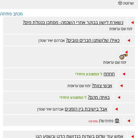
שרוטה 🤠
מכתב פתיחה
נשארת לישון בבוקר אחרי השכמה- מסתכן בנטלת מים?
ימח שם עראפת
כאילו שלושתנו חברים טובים?
אברהם יאיר שטרן
ימח שם עראפת
חחחח
ל המשוגע היחידי
אנשי צוות?
ימח שם עראפת
באיזה מהם?
ל המשוגע היחידי
אבל בישיבת בין הזמנים
אברהם יאיר שטרן
😨
פתית שלג
אחרונה
אמש עוד שלום בשדות בגדושת הדגן ובשפע הגן