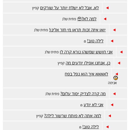
לא. אבל לא ישלח יותר על שורקים
קפיץ
למה לא?🥹
פתית שלג
יואו איזה זכות תראו מי חזר אלינו!
פתית שלג
לילה טוב!
ꭥ
אני חושש שמשהו נורא קרה לו
פתית שלג
כן. אנחנו אפילו יודעים מה
קפיץ
לאאאא איך הוא נפל בפח
אנימה
מה קרה לצדיק יסוד עלום?
פתית שלג
אני לא יודע
ꭥ
למה אתה לא פותח שרשור לילה?
קפיץ
לילה טוב!
ꭥ