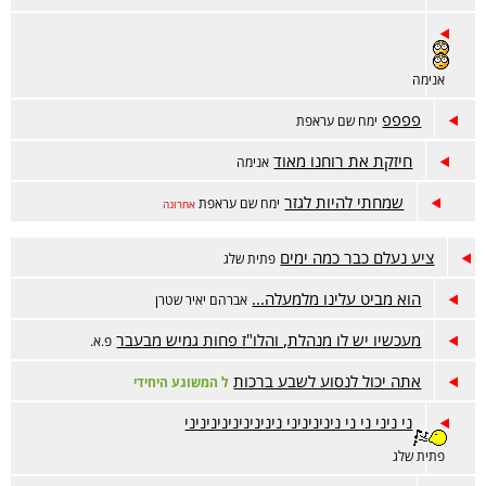
אנימה
פפפפ
ימח שם עראפת
חיזקת את רוחנו מאוד
אנימה
שמחתי להיות לגזר
ימח שם עראפת
אחרונה
ציע נעלם כבר כמה ימים
פתית שלג
הוא מביט עלינו מלמעלה...
אברהם יאיר שטרן
מעכשיו יש לו מנהלת, והלו"ז פחות גמיש מבעבר
פ.א.
אתה יכול לנסוע לשבע ברכות
ל המשוגע היחידי
ני ניני ני ני ניניניניני ניניניניניניניניני
פתית שלג