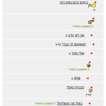
בימים ההם בזמן הזה
ꭥ
ל המשוגע היחידי
אני לא יודע
ꭥ
ישששש! זה עבד!
קפיץ
אולי מחר
ꭥ
ל המשוגע היחידי
#!@
ꭥ
הבנתי! טופל
קפיץ
בוטל מה ששלחת?
ל המשוגע היחידי