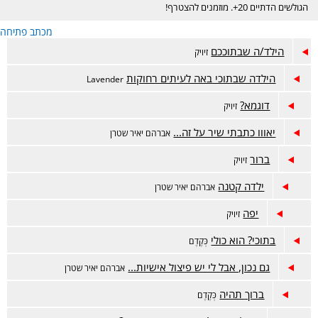
הגולשים הדתיים 20+. מוזמנים להצטרף!
מכתב פתיחה
הילד/ה שבתוככם
זיויק
הילדה שבתוכי באה לעיתים רחוקות
Lavender
דוגמא?
זיויק
יאווו כתבתי שיר על זה...
אברהם יאיר שטרן
ברור
זיויק
ילדה קטנה
אברהם יאיר שטרן
יפה
זיויק
בתוכי? הוא כולי
כְּקֶדֶם
גם נכון, אבל לי יש פיצול אישיות...
אברהם יאיר שטרן
ברוך תהיה
כְּקֶדֶם