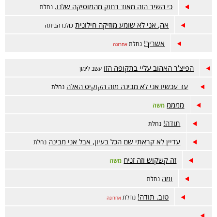
כי השיר הזה מאוד רחוק מהמוסיקה שלנו.
נחלת
אה, אני לא שומע מוזיקה חילונית
כולנו הביתה
אשריך!
נחלת
אחרונה
הפיצ'ר האהוב עליי בתקופה הזו
עשב לימון
עד עכשיו אני לא מבינה מזה הקוקיס האלה
נחלת
ממממ
משה
תודה!
נחלת
עדיין לא קראתי שם הכל בעיון, אבל אני מבינה
נחלת
זה קשקוש וזה זניח
משה
ומה
נחלת
טוב. תודה!
נחלת
אחרונה