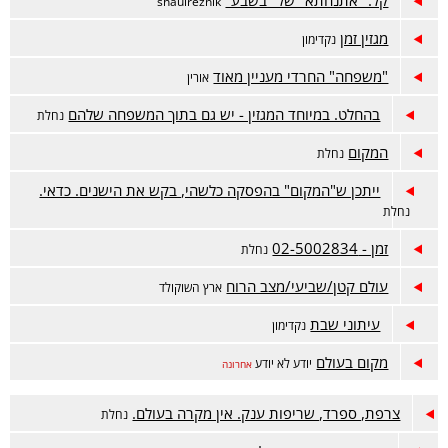
קל: "אתנחתא" של "בשבע"
shaulreznik
מגזין זמן
נקדימון
"משפחה" החרדי מעניין מאוד
אורין
בהחלט. במיוחד המגזין - יש גם בתוך המשפחה שלהם
נחלת
המקום
נחלת
ייתכן ש"המקום" בהפסקה כלשהי, בקש את הישנים. כדאי.
נחלת
זמן - 02-5002834
נחלת
עולם קטן/שביעי/מצב הרוח
ארץ השוקולד
עיתוני שבת
נקדימון
מקום בעולם
יודע לא יודע
אחרונה
צרפת, ספרד, שריפות ענק. אין מקרה בעולם.
נחלת