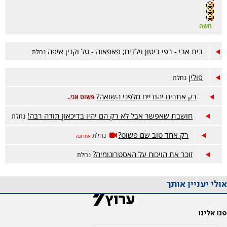
משה
בית אבי - רפי ביטון וילדים; פאפאוה - טל וקנין איפה
נחלת
פולין
נחלת
רק אתרים יהודיים מלפני השואה?
פשוט אני..
חושבת שאפשר אבל לא רק הם יהיו בדיכאון תודה רבה!
נחלת
רק אחד טוב שם פשוט?
נחלת
אחרונה
זוכר את הויכוח על האסטרונומיה?
נחלת
אולי יעניין אותך
פנו אלינו