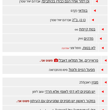
וכן למר אחי! הגם כבודו בכותבים?
אברהם יאיר שטרן
בוודאי
כְּקֶדֶם
נו נו, ב"ה
אברהם יאיר שטרן
בטח קיימת
oo
מדהים
זיויק
לא בטוח.
חתול זמני
אחרונה
פראיירים, אל תמלאו דאבל!
פשוט אני..
מפעל הפיס ולוטו?
סיסו מהתברואה
מגזין
ראובן255
יש מגזינים לא דתי לאומי אלא חרדי
עשב לימון
במקור ראשון יש מגזינים שמגיעים עם העיתון
פשוט אני..