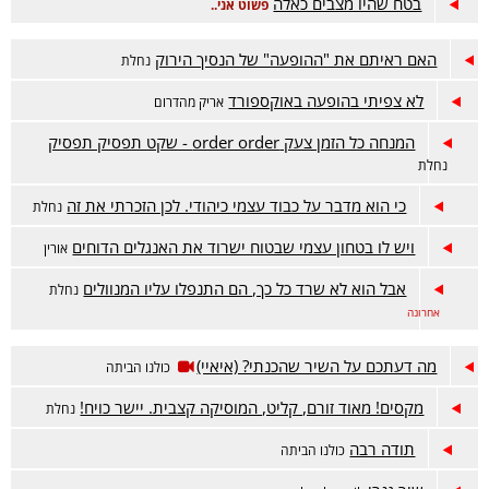
בטח שהיו מצבים כאלה
פשוט אני..
האם ראיתם את "ההופעה" של הנסיך הירוק
נחלת
לא צפיתי בהופעה באוקספורד
אריק מהדרום
המנחה כל הזמן צעק order order - שקט תפסיק תפסיק
נחלת
כי הוא מדבר על כבוד עצמי כיהודי. לכן הזכרתי את זה
נחלת
ויש לו בטחון עצמי שבטוח ישרוד את האנגלים הדוחים
אורין
אבל הוא לא שרד כל כך, הם התנפלו עליו המנוולים
נחלת
אחרונה
מה דעתכם על השיר שהכנתי? (איאיי)
כולנו הביתה
מקסים! מאוד זורם, קליט, המוסיקה קצבית. יישר כויח!
נחלת
תודה רבה
כולנו הביתה