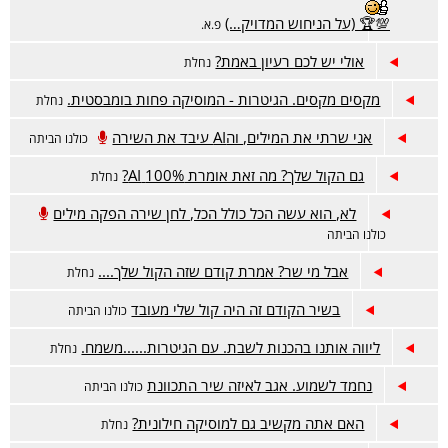
💯🏆 (על הניחוש המדויק…)
פ.א.
אולי יש לכם רעיון באמת?
נחלת
מקסים מקסים. הגיטרות - המוסיקה פחות בומבסטית.
נחלת
אני שרתי את המילים, והAI עיבד את השירה
כולנו הביתה
גם הקול שלך? מה זאת אומרת 100% AI?
נחלת
לא, הוא עשה הכל כולל הכל, לחן שירה הפקה מילים
כולנו הביתה
אבל מי שר? אמרת קודם שזה הקול שלך....
נחלת
בשיר הקודם זה היה קול שלי מעובד
כולנו הביתה
ליווה אותנו בהכנות לשבת. עם הגיטרות......משמח.
נחלת
נחמד לשמוע. אגב לאיזה שיר התכוונת
כולנו הביתה
האם אתה מקשיב גם למוסיקה חילונית?
נחלת