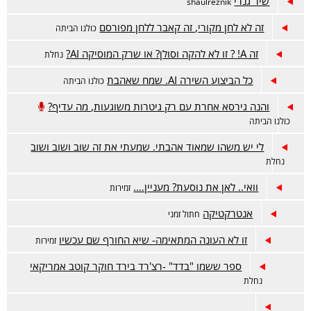
שיר גנרי
shaulreznik
זה לא לחן מקורי, זה קאבר ללחן מפורסם
כולנו הביתה
זה A! ? זו לא להקה וסולן? או שרק המוסיקה AI?
נחלת
כל הביצוע השירה AI. שמח שאהבת
כולנו הביתה
והנה גירסא אחרת עם רק גיטרות משוגעות, מה עדיף?
כולנו הביתה
לי יש משהו שמאוד אהבתי. שמעתי את זה שוב ושוב ושוב
נחלת
וואי.. לאן את נוסעת? מעניין….
זמירות
אנטרקטיקה
חתול זמני
זו לא העונה המתאימה- שיא החורף שם עכשיו
זמירות
ספר ששמו "בדד" -רצ'רד בירד חוקר קוטב אמריקאי
נחלת