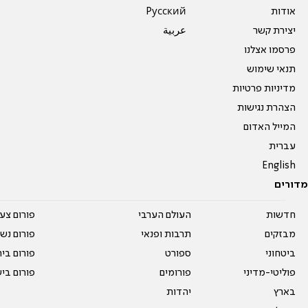
אודות
Pусский
יצירת קשר
عربية
פרסמו אצלנו
תנאי שימוש
מדיניות פרטיות
הצהרת נגישות
המייל האדום
עברית
English
מדורים
חדשות
העולם הערבי
פורום צע
מבזקים
תרבות ופנאי
פורום נשו
ביטחוני
ספורט
פורום בי
פוליטי-מדיני
פורומים
פורום בי
בארץ
יהדות