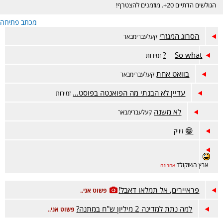
הגולשים הדתיים 20+. מוזמנים להצטרף!
מכתב פתיחה
הסרוג המגזרי
קעלעברימבאר
So what?
זמירות
בוואט אחת
קעלעברימבאר
עדיין לא הבנתי מה הפואנטה בפוסט…
זמירות
לא משנה
קעלעברימבאר
😁
זיויק
ארץ השוקולד
אחרונה
פראיירים, אל תמלאו דאבל!
פשוט אני..
למה נתת למדינה 2 מיליון ש''ח במתנה?
פשוט אני..