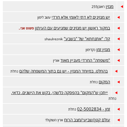
מגזין
ראובן255
יש מגזינים לא דתי לאומי אלא חרדי
עשב לימון
במקור ראשון יש מגזינים שמגיעים עם העיתון
פשוט אני..
קל: "אתנחתא" של "בשבע"
shaulreznik
מגזין זמן
נקדימון
"משפחה" החרדי מעניין מאוד
אורין
בהחלט. במיוחד המגזין - יש גם בתוך המשפחה שלהם
נחלת
המקום
נחלת
ייתכן ש"המקום" בהפסקה כלשהי, בקש את הישנים. כדאי.
נחלת
זמן - 02-5002834
נחלת
עולם קטן/שביעי/מצב הרוח
ארץ השוקולד