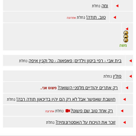
ומה
נחלת
טוב. תודה!
נחלת
אחרונה
משה
בית אבי - רפי ביטון וילדים; פאפאוה - טל וקנין איפה
נחלת
פולין
נחלת
רק אתרים יהודיים מלפני השואה?
פשוט אני..
חושבת שאפשר אבל לא רק הם יהיו בדיכאון תודה רבה!
נחלת
רק אחד טוב שם פשוט?
נחלת
אחרונה
זוכר את הויכוח על האסטרונומיה?
נחלת