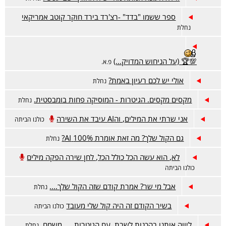
ספר ששמו "בדד" -רצ'רד בירד חוקר קוטב אמריקאי
נחלת
💯🏆 (על הניחוש המדויק…)
פ.א.
אולי יש לכם רעיון באמת?
נחלת
מקסים מקסים. הגיטרות - המוסיקה פחות בומבסטית.
נחלת
אני שרתי את המילים, והAI עיבד את השירה
כולנו הביתה
גם הקול שלך? מה זאת אומרת 100% AI?
נחלת
לא, הוא עשה הכל כולל הכל, לחן שירה הפקה מילים
כולנו הביתה
אבל מי שר? אמרת קודם שזה הקול שלך....
נחלת
בשיר הקודם זה היה קול שלי מעובד
כולנו הביתה
ליווה אותנו בהכנות לשבת. עם הגיטרות......משמח.
נחלת