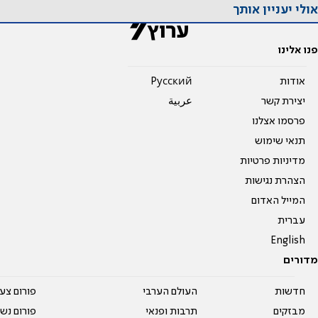
אולי יעניין אותך
פנו אלינו
אודות
Pусский
יצירת קשר
عربية
פרסמו אצלנו
תנאי שימוש
מדיניות פרטיות
הצהרת נגישות
המייל האדום
עברית
English
מדורים
חדשות
העולם הערבי
פורום צע
מבזקים
תרבות ופנאי
פורום נשו