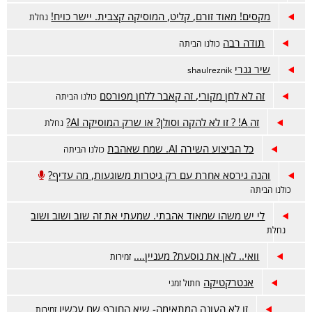
מקסים! מאוד זורם, קליט, המוסיקה קצבית. יישר כויח!
נחלת
תודה רבה
כולנו הביתה
שיר גנרי
shaulreznik
זה לא לחן מקורי, זה קאבר ללחן מפורסם
כולנו הביתה
זה A! ? זו לא להקה וסולן? או שרק המוסיקה AI?
נחלת
כל הביצוע השירה AI. שמח שאהבת
כולנו הביתה
והנה גירסא אחרת עם רק גיטרות משוגעות, מה עדיף?
כולנו הביתה
לי יש משהו שמאוד אהבתי. שמעתי את זה שוב ושוב ושוב
נחלת
וואי.. לאן את נוסעת? מעניין….
זמירות
אנטרקטיקה
חתול זמני
זו לא העונה המתאימה- שיא החורף שם עכשיו
זמירות