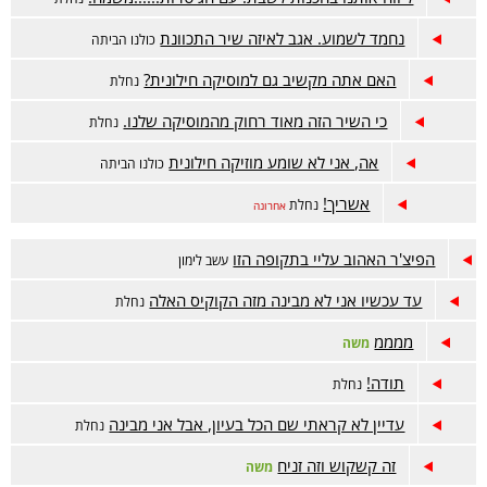
נחמד לשמוע. אגב לאיזה שיר התכוונת
כולנו הביתה
האם אתה מקשיב גם למוסיקה חילונית?
נחלת
כי השיר הזה מאוד רחוק מהמוסיקה שלנו.
נחלת
אה, אני לא שומע מוזיקה חילונית
כולנו הביתה
אשריך!
נחלת
אחרונה
הפיצ'ר האהוב עליי בתקופה הזו
עשב לימון
עד עכשיו אני לא מבינה מזה הקוקיס האלה
נחלת
ממממ
משה
תודה!
נחלת
עדיין לא קראתי שם הכל בעיון, אבל אני מבינה
נחלת
זה קשקוש וזה זניח
משה