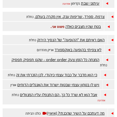
עיתוני שבת
נקדימון
אחרונה
צרפת, ספרד, שריפות ענק. אין מקרה בעולם.
נחלת
בטח שהיו מצבים כאלה
פשוט אני..
האם ראיתם את "ההופעה" של הנסיך הירוק
נחלת
לא צפיתי בהופעה באוקספורד
אריק מהדרום
המנחה כל הזמן צעק order order - שקט תפסיק תפסיק
נחלת
כי הוא מדבר על כבוד עצמי כיהודי. לכן הזכרתי את זה
נחלת
ויש לו בטחון עצמי שבטוח ישרוד את האנגלים הדוחים
אורין
אבל הוא לא שרד כל כך, הם התנפלו עליו המנוולים
נחלת
אחרונה
מה דעתכם על השיר שהכנתי? (איאיי)
כולנו הביתה