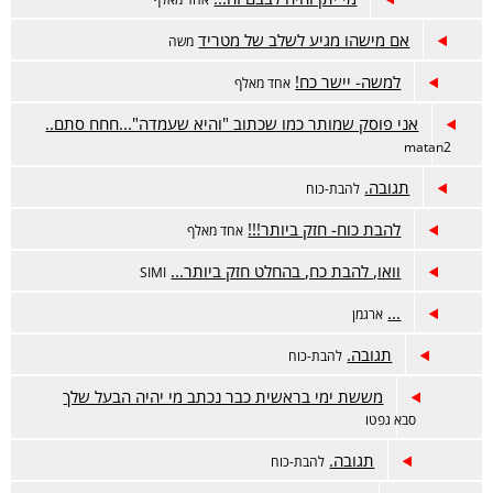
אם מישהו מגיע לשלב של מטריד
משה
למשה- יישר כח!
אחד מאלף
אני פוסק שמותר כמו שכתוב "והיא שעמדה"...חחח סתם..
matan2
תגובה.
להבת-כוח
להבת כוח- חזק ביותר!!!
אחד מאלף
וואו, להבת כח, בהחלט חזק ביותר...
SIMI
...
ארגמן
תגובה.
להבת-כוח
מששת ימי בראשית כבר נכתב מי יהיה הבעל שלך
סבא גפטו
תגובה.
להבת-כוח