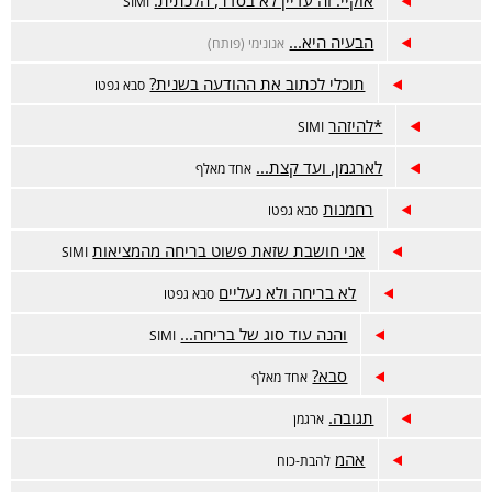
אוקיי. זה עדיין לא בסדר, הלכתית.
SIMI
הבעיה היא...
אנונימי (פותח)
תוכלי לכתוב את ההודעה בשנית?
סבא גפטו
*להיזהר
SIMI
לארגמן, ועד קצת...
אחד מאלף
רחמנות
סבא גפטו
אני חושבת שזאת פשוט בריחה מהמציאות
SIMI
לא בריחה ולא נעליים
סבא גפטו
והנה עוד סוג של בריחה...
SIMI
סבא?
אחד מאלף
תגובה.
ארגמן
אהמ
להבת-כוח