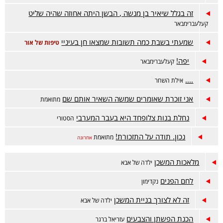
זה בגלל שיאיר בן מנשה , הבשן היתה אחוזה שהיה שליט
קעלעברימבאר
שמעתי בשבת כמה תשובות שמצאו חן בעיניי
טיפות של אור
יפה!
קעלעברימבאר
....
אילת השחר
אני זוכרת שאומרים שמשה השאיר אותם שם
מתואמת
נחלת בנות צלופחד היא בעבר המערבי
הסטורי
נכון. תודה על התזכורת!
מתואמת
אחרונה
מלאכות המשכן
ילדה של אבא
לחם הפנים
נקדימון
זה לא לצורך בניית המשכן
ילדה של אבא
הכנת הפשתן והצבעים
עזריאל ברגר