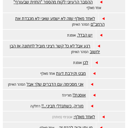
ההסבר הרעיוני לקוח מהספר "החזית שבעורף"
אחד מאלף
לאחד מאלף שזה לא ישמע שאני לא מכבדת את
הרמב"ם
הסהר האיתן
יש הבדל.
אוסנת
רגע אבל לא כל קשר רציני מוביל לחתונה אז הבן
יחשוב
הסהר האיתן
לכן
אוסנת
מבט וקירבת דעת
אחד מאלף
אני מסכימה עם הדברים שלך אבל
הסהר האיתן
אוסנת!!
מוריה!!
מוריה, כשתגדלי תביני..!!
רחלקה
לאחד מאלף:
אנונימי (פותח)
מי יתן והיה לבבם זה...
אחד מאלף