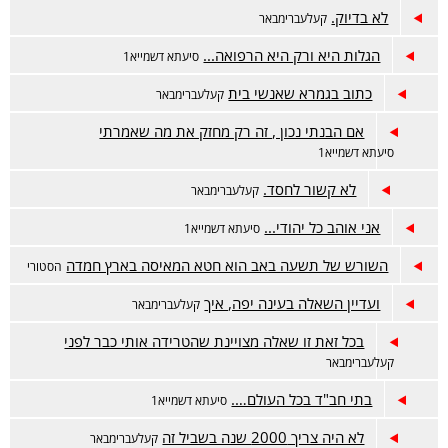
לא בדיוק.
קעלעברימבאר
הגלות היא ורק היא הרפואה...
סיעתא דשמייא1
כתוב בגמרא שאנשי בית
קעלעברימבאר
אם הבנתי נכון , זה רק מחזק את מה שאמרתי
סיעתא דשמייא1
לא קשור לחסד.
קעלעברימבאר
אני אוהב כל יהודי...
סיעתא דשמייא1
השורש של תשעה באב הוא חטא המאיסה בארץ חמדה
הסטורי
ועדיין השאלה בעינה יפה, איך
קעלעברימבאר
בכל זאת זו שאלה מצויינת שהטרידה אותי כבר לפני
קעלעברימבאר
בתי חב"ד בכל העולם….
סיעתא דשמייא1
לא היה צריך 2000 שנה בשביל זה
קעלעברימבאר