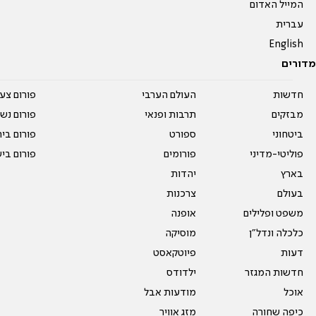
המייל האדום
עברית
English
מדורים
חדשות
העולם הערבי
פורום צע
מבזקים
תרבות ופנאי
פורום נשו
ביטחוני
ספורט
פורום בי
פוליטי-מדיני
פורומים
פורום בי
בארץ
יהדות
בעולם
צרכנות
משפט ופלילים
אופנה
כלכלה ונדל"ן
מוסיקה
דעות
פיוטקאסט
חדשות המגזר
ילדודס
אוכל
מודעות אבל
כיפה שחורה
מזג אוויר