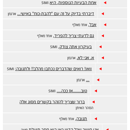
אחת הבעיות הנוספות, היא
SIMI
דיברתי בדיוק על זה עם "להבת-כוח" באישי...
ארגמן
אבל,
אחד מאלף
גם לדעתי צריך להפריד,
אחד מאלף
בעיקרון אתה צודק,
SIMI
א. אני לא.
ארגמן
וואו! רואים שהדברים נכתבו מהלב!! ולתגובה:
SIMI
...
ארגמן
טוב.......אז ככה....
SIMI
ברור שצריך להזהר בקשרים מסוג אלה
הסהר האיתן
תגובה,
אחד מאלף
אני חושב שכל הדיון כאן הוא חסר תועלת
משה