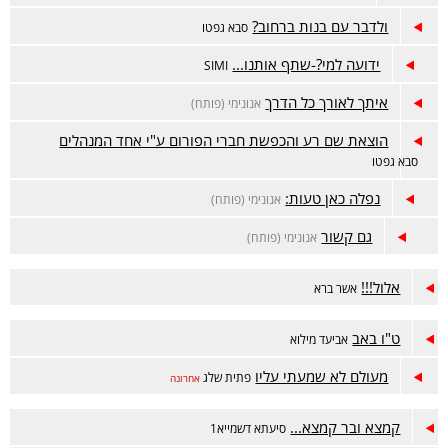
ולדבר עם בנות ברחוב?
סבא גפטו
ידועה למי?-שתף אותנו...
SIMI
איתך לאורך כל הדרך
אנונימי (פותח)
הוצאת שם רע והכפשת חברי הפורום ע"י אחד המנהלים
סבא גפטו
נפלה כאן טעות:
אנונימי (פותח)
גם קשור
אנונימי (פותח)
אלול!!!
אשר ברא
ט"ו באב
אביעד מילוא
מעולם לא שמעתי עליו
פתית שלג
אחרונה
קמצא ובר קמצא...
סיעתא דשמייא1