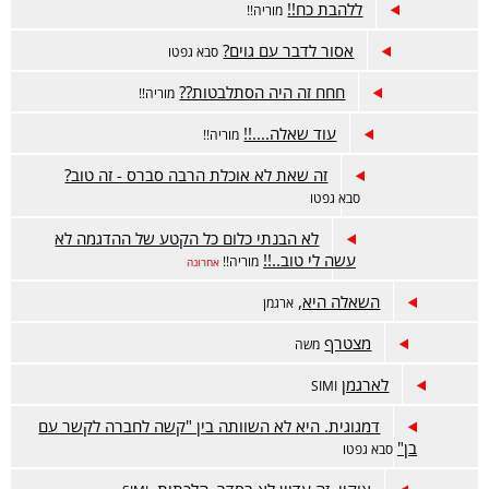
ללהבת כח!!
מוריה!!
אסור לדבר עם גוים?
סבא גפטו
חחח זה היה הסתלבטות??
מוריה!!
עוד שאלה....!!
מוריה!!
זה שאת לא אוכלת הרבה סברס - זה טוב?
סבא גפטו
לא הבנתי כלום כל הקטע של ההדגמה לא
עשה לי טוב..!!
מוריה!!
אחרונה
השאלה היא,
ארגמן
מצטרף
משה
לארגמן
SIMI
דמגוגית. היא לא השוותה בין "קשה לחברה לקשר עם
בן"
סבא גפטו