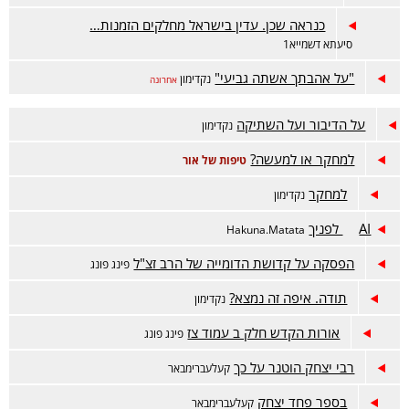
כנראה שכן. עדין בישראל מחלקים הזמנות…
סיעתא דשמייא1
"על אהבתך אשתה גביעי"
נקדימון
אחרונה
על הדיבור ועל השתיקה
נקדימון
למחקר או למעשה?
טיפות של אור
למחקר
נקדימון
AI לפניך
Hakuna.Matata
הפסקה על קדושת הדומייה של הרב זצ"ל
פינג פונג
תודה. איפה זה נמצא?
נקדימון
אורות הקדש חלק ב עמוד צז
פינג פונג
רבי יצחק הוטנר על כך
קעלעברימבאר
בספר פחד יצחק
קעלעברימבאר