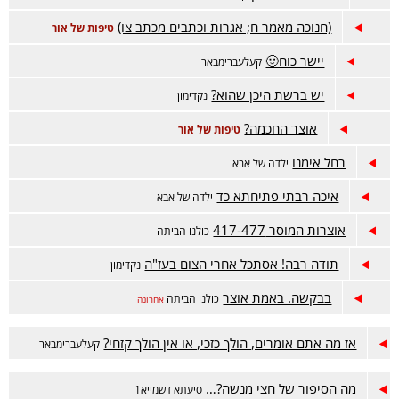
(חנוכה מאמר ח; אגרות וכתבים מכתב צו)
טיפות של אור
יישר כוח🙂
קעלעברימבאר
יש ברשת היכן שהוא?
נקדימון
אוצר החכמה?
טיפות של אור
רחל אימנו
ילדה של אבא
איכה רבתי פתיחתא כד
ילדה של אבא
אוצרות המוסר 417-477
כולנו הביתה
תודה רבה! אסתכל אחרי הצום בעז"ה
נקדימון
בבקשה. באמת אוצר
כולנו הביתה
אחרונה
אז מה אתם אומרים, הולך כזכי, או אין הולך קזחי?
קעלעברימבאר
מה הסיפור של חצי מנשה?…
סיעתא דשמייא1