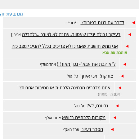
מכתב פתיחה
לדבר עם בנות בפורום?!
~*דוד*~
בעיקרון כולם יגידו שאסוור..אם זה לא לצורך...בלהבלה
צביה:]
אני ממש חושבת שאנחנו לא צריכים בכלל להגיע למצב כזה
אוהבת את אבא
ל"אוהבת את אבא"- נכון מאוד!!!
אחד מאלף
צודקת!! אני איתך!
טל_טול
אתם מדברים מבחינה הלכתית או מסיבות אחרות?
אנונימי (פותח)
גם וגם, לא?
טל_טול
מקורות הלכתיים בנושא
אחד מאלף
הסבר רעיוני
אחד מאלף