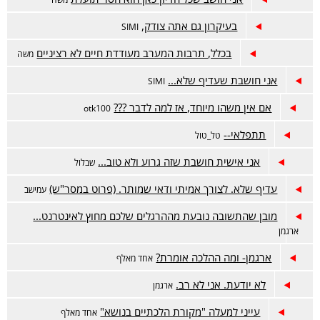
בעיקרון גם אתה צודק,
SIMI
בכלל, תרבות המערב מעודדת חיים לא רציניים
משה
אני חושבת שעדיף שלא...
SIMI
אם אין משהו מיוחד, אז למה לדבר ???
otk100
תתפלאי--
טל_טול
אני אישית חושבת שזה גרוע ולא טוב...
שבלול
עדיף שלא. לצורך אמיתי ודאי שמותר. (פרוט במסר"ש)
עמישב
מובן שהתשובה נובעת מההרגלים שלכם מחוץ לאינטרנט...
ארגמן
ארגמן- ומה ההלכה אומרת?
אחד מאלף
לא יודעת. אני לא רב.
ארגמן
עייני למעלה "מקורת הלכתיים בנושא"
אחד מאלף