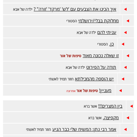
איך הכינו את הצבעים עם 'לש' 'מרקד' 'זורה" ?
ילדה של אבא
מחלוקת בבלי/ירושלמי
הסטורי
עניתי להם
ילדה של אבא
כן.
הסטורי
זו שאלה נכונה מאוד
טיפות של אור
תודה על הפירוט
ילדה של אבא
יש הוספה מהמכילתא
חוזר תמיד לאשתי
מעניין!
טיפות של אור
אחרונה
בין המצרים!!!
אשר ברא
מקפיצה.
אשר ברא
אמר רבי נתן: המשיח שלי כבר הגיע
חוזר תמיד לאשתי