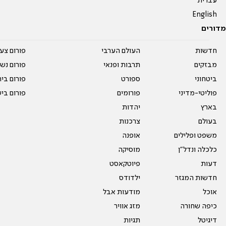
עברית
English
מדורים
חדשות
העולם הערבי
פורום צע
מבזקים
תרבות ופנאי
פורום נשו
ביטחוני
ספורט
פורום בי
פוליטי-מדיני
פורומים
פורום בי
בארץ
יהדות
בעולם
צרכנות
משפט ופלילים
אופנה
כלכלה ונדל"ן
מוסיקה
דעות
פיוטקאסט
חדשות המגזר
ילדודס
אוכל
מודעות אבל
כיפה שחורה
מזג אוויר
דיגיטל
תגיות