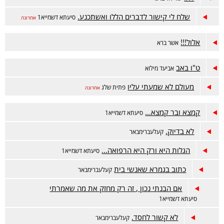
שלח לי קישור לדברים הללו ואשתכנע.
סיעתא דשמייא1
אחרונה
אלול!!!
אשר ברא
ט"ו באב
אביעד מילוא
מעולם לא שמעתי עליו
פתית שלג
אחרונה
קמצא ובר קמצא...
סיעתא דשמייא1
לא בדיוק.
קעלעברימבאר
הגלות היא ורק היא הרפואה...
סיעתא דשמייא1
כתוב בגמרא שאנשי בית
קעלעברימבאר
אם הבנתי נכון , זה רק מחזק את מה שאמרתי
סיעתא דשמייא1
לא קשור לחסד.
קעלעברימבאר