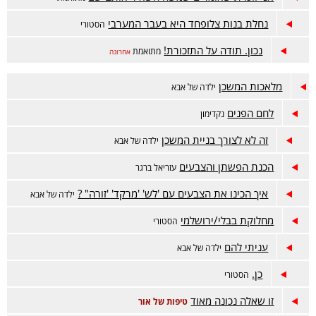
נחלת בנות צלופחד היא בעבר המערבי
הסטורי
נכון. תודה על התזכורת!
מתואמת
אחרונה
מלאכות המשכן
ילדה של אבא
לחם הפנים
נקדימון
זה לא לצורך בניית המשכן
ילדה של אבא
הכנת הפשתן והצבעים
עזריאל ברגר
איך הכינו את הצבעים עם 'לש' 'מרקד' 'זורה" ?
ילדה של אבא
מחלוקת בבלי/ירושלמי
הסטורי
עניתי להם
ילדה של אבא
כן.
הסטורי
זו שאלה נכונה מאוד
טיפות של אור