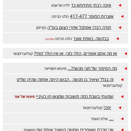
איכה רבתי פתיחתא כד
ילדה של אבא
אוצרות המוסר 417-477
כולנו הביתה
תודה רבה! אסתכל אחרי הצום בעז"ה
נקדימון
בבקשה. באמת אוצר
כולנו הביתה
אחרונה
אז מה אתם אומרים, הולך כזכי, או אין הולך קזחי?
קעלעברימבאר
מה הסיפור של חצי מנשה?…
סיעתא דשמייא1
זה בגלל שיאיר בן מנשה , הבשן היתה אחוזה שהיה שליט
קעלעברימבאר
שמעתי בשבת כמה תשובות שמצאו חן בעיניי
טיפות של אור
יפה!
קעלעברימבאר
....
אילת השחר
אני זוכרת שאומרים שמשה השאיר אותם שם
מתואמת