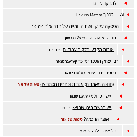
למחקר
נקדימון
AI לפניך
Hakuna.Matata
הפסקה על קדושת הדומייה של הרב זצ"ל
פינג פונג
תודה. איפה זה נמצא?
נקדימון
אורות הקדש חלק ב עמוד צז
פינג פונג
רבי יצחק הוטנר על כך
קעלעברימבאר
בספר פחד יצחק
קעלעברימבאר
(חנוכה מאמר ח; אגרות וכתבים מכתב צו)
טיפות של אור
יישר כוח🙂
קעלעברימבאר
יש ברשת היכן שהוא?
נקדימון
אוצר החכמה?
טיפות של אור
רחל אימנו
ילדה של אבא