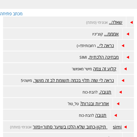
מכתב פתיחה
שאלה..
אנונימי (פותח)
אמממ...
קוצ'יניו
נראה לי..
רחובותית!!=)
מבחינה הלכתית,
SIMI
קלוע זה צמה
מישי' מאפושו'
נראה לי שזה תלוי בכמה תשומת לב זה מושך.
מישהי5
תגובה.
להבת-כוח
אחריות ובגרות?
טל_טול
תגובה
להבת-כוח
simi תיקון-כתוב שלא הלכו בשיער סתור=פזור
אנונימי (פותח)