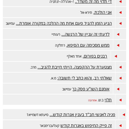
די תלוי מה זה משדר..
!~אהרלה~!נתניה
אני הולכת.
תירא-אל
הגיע הזמן להגיד פעם אחת מה ההלכה במקורה אומרת...
עמישב
לדעתי זה עניין של הרגשה...
רעותיי
ממש מסכימה עם הסיפא.
רחלקה
רבנים בפורום.
אחד מאלף
מצטערת על ההקפצה. הייתי חייבת להגיב...
מרב.
שאלתי רב, והוא כתב לי תשובה:
מ.א.
אומנם השו"ע פסק כך
עמישב
תלוי
ב.ש.
אחרונה
פניה לאנשי חב"ד בענין אגרות קודש…
סיעתא דשמייא1
זה פייק החיפוש באגרות קודש
קעלעברימבאר