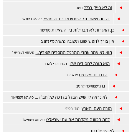
זה לא פייק בכלל
משה
זה מה שאמרתי. שפסיכולוגית זה מועיל
קעלעברימבאר
כן. האגרות לא מבדילות בין השאלות
נקדימון
אין צורך לחפש שום תשובה
נרשמתיכדי להגיב
הוא לא אמר אחרי התרגיל המסריח שצריך…
סיעתא דשמייא1
הוא הורה לחסידים שלו
נרשמתיכדי להגיב
הדברים פשוטים
אנא בכח
נו
נרשמתיכדי להגיב
לא נראה לי שיש הבדל בדרכה של חב"ד…
סיעתא דשמייא1
תורה העם והארץ
יהודי חסידי
למה הכוונה מקדמת את עם ישראל??
סיעתא דשמייא1
לא!
עזריאל ברגר