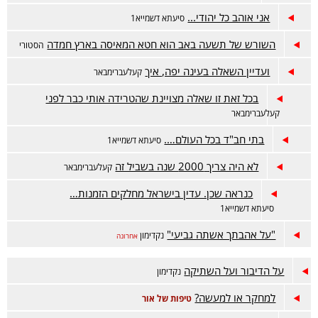
אני אוהב כל יהודי...
סיעתא דשמייא1
השורש של תשעה באב הוא חטא המאיסה בארץ חמדה
הסטורי
ועדיין השאלה בעינה יפה, איך
קעלעברימבאר
בכל זאת זו שאלה מצויינת שהטרידה אותי כבר לפני
קעלעברימבאר
בתי חב"ד בכל העולם….
סיעתא דשמייא1
לא היה צריך 2000 שנה בשביל זה
קעלעברימבאר
כנראה שכן. עדין בישראל מחלקים הזמנות…
סיעתא דשמייא1
"על אהבתך אשתה גביעי"
נקדימון
אחרונה
על הדיבור ועל השתיקה
נקדימון
למחקר או למעשה?
טיפות של אור