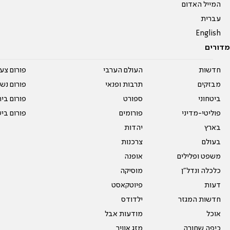
המייל האדום
עברית
English
מדורים
חדשות
העולם הערבי
פורום צע
מבזקים
תרבות ופנאי
פורום נשו
ביטחוני
ספורט
פורום בי
פוליטי-מדיני
פורומים
פורום בי
בארץ
יהדות
בעולם
צרכנות
משפט ופלילים
אופנה
כלכלה ונדל"ן
מוסיקה
דעות
פיוטקאסט
חדשות המגזר
ילדודס
אוכל
מודעות אבל
כיפה שחורה
מזג אוויר