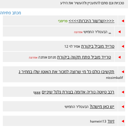
טכניות וגם סתם להתעניין ולהעשיר את הידע
מכתב פתיחה
<<<<שרשור היכרות>>>>
פריסבי
..
הבעטליר החמישי
אחרונה
טרייד מוביל ביקורת
אמיר לוי 12
טרייד מוביל פתח תקווה ביקורת
מנחם אוחנה
אחרונה
תקשיבו כולם כל מי שרוצה למכור את האוטו שלו במחיר ג
nissimkalif
רכב טיוטה נוריה אדומה בצורת גלגל שיניים
tggg
יש כאן מישהו?
הבעטליר החמישי
זיווד
hameiri13